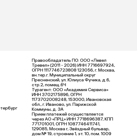
Правообладатель ПО: ООО «Левел
Тревел» (2011 - 2026) ИНН 7716697924,
ОГРН 1117746723808 123056, г. Москва,
вн.тер.г. Муниципальный округ
Пресненский, ул. Юлиуса Фучика, д.6,
стр.2, помещ.6Ч
Турагент: ООО «Академия Сервиса»
ИНН 3702175896, ОГРН
1173702008248, 153000, Ивановская
обл., г. Иваново, ул. Парижской
етербург
Коммуны, д. ЗА
Прием платежей осуществляется
через АО «ПРЦ» ИНН 7718696387, КПП
771701001, ОГРН 1087746411741,
129085, Москва г, Звёздный бульвар,
дом № 19, строение 1, эт. 10, пом. 1009