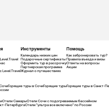
ия
Инструменты
Помощь
Календарь низких цен
Как забронировать тур?
Level.Travel
Подарочные сертификаты
Правила въезда и визы
нас
Оформить тур в рассрочку
Ответы на вопросы
Партнерская программа
Акции
 Level.Travel
Журнал о путешествиях
 Сочи
Горящие туры в Сочи
Горящие туры
Горящие туры в Санкт-П
оссии
чи
Отели Самары
Отели Сочи с подогреваемым бассейном
кт-Петербурга
Отели "ультра все включено" по России