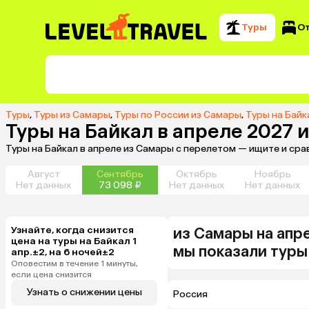
Туры
О
Туры
,
Туры из Самары
,
Туры по России из Самары
,
Туры на Байк
Туры на Байкал в апреле 2027 
Туры на Байкал в апреле из Самары с перелетом — ищите и ср
Август
Сентябрь
Октябрь
Ноябрь
Нет данных
73 098 ₽
Нет данных
Нет данных
Узнайте, когда снизится
из
Самары
на апр
цена на туры на Байкал 1
мы показали туры
апр.±2, на 6 ночей±2
Оповестим в течение 1 минуты,
если цена снизится
Узнать о снижении цены
Россия