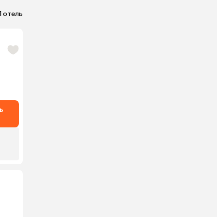
1 отель
ь