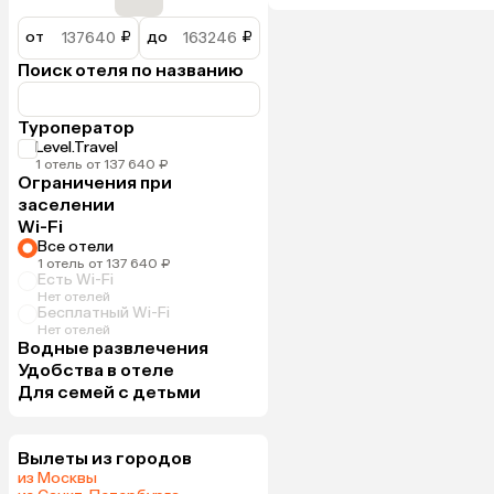
от
₽
до
₽
Поиск отеля по названию
Туроператор
Level.Travel
1 отель от 137 640 ₽
Ограничения при
заселении
Wi-Fi
Все отели
1 отель от 137 640 ₽
Есть Wi-Fi
Нет отелей
Бесплатный Wi-Fi
Нет отелей
Водные развлечения
Удобства в отеле
Для семей с детьми
Вылеты из городов
из Москвы