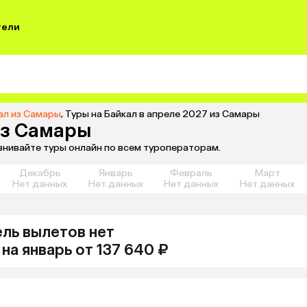
тели
ал из Самары
,
Туры на Байкал в апреле 2027 из Самары
из Самары
авнивайте туры онлайн по всем туроператорам.
Декабрь
Январь
Февраль
Март
Нет данных
Нет данных
Нет данных
Нет данных
ель
вылетов нет
на
январь
от 137 640 ₽