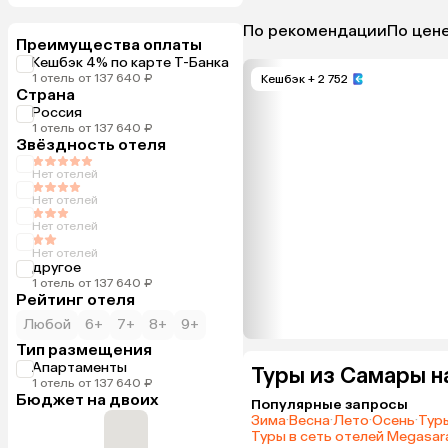
По рекомендации
По цен
Преимущества оплаты
Кешбэк 4% по карте Т-Банка
1 отель от 137 640 ₽
Кешбэк
+ 2 752
Страна
Россия
1 отель от 137 640 ₽
Звёздность отеля
Нет отелей
Нет отелей
Нет отелей
Нет отелей
другое
1 отель от 137 640 ₽
Рейтинг отеля
Любой
6+
7+
8+
9+
Тип размещения
Апартаменты
Туры из Самары н
1 отель от 137 640 ₽
Бюджет на двоих
Популярные запросы
Зима
·
Весна
·
Лето
·
Осень
·
Туры
Туры в сеть отелей Megasara