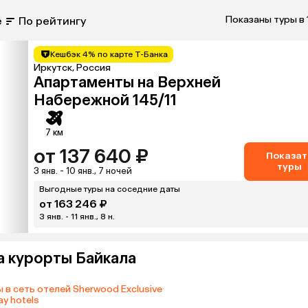
Показаны туры в 
е
По рейтингу
Кешбэк 4% по карте Т-Банка
Иркутск, Россия
Апартаменты на Верхней
Набережной 145/11
7 км
от 137 640 ₽
Показат
туры
3 янв. - 10 янв., 7 ночей
Выгодные туры на соседние даты
от 163 246 ₽
3 янв. - 11 янв., 8 н.
а курорты Байкала
 в сеть отелей Sherwood Exclusive
·
y hotels