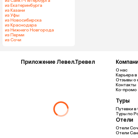
из Санкт-Петербурга
из Екатеринбурга
из Казани
из Уфы
из Новосибирска
из Краснодара
из Нижнего Новгорода
из Перми
из Сочи
Приложение Левел.Тревел
Компан
О нас
Карьера в 
Отзывы о 
Контакты
Ко-промо с
Туры
Путевки в
Туры по Р
Отели
Отели Со
Отели Сан