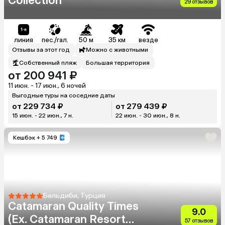
Collection
29 отзывов
линия
пес./гал.
50 м
35 км
везде
Отзывы за этот год
Можно с животными
Собственный пляж
Большая территория
от 200 941 ₽
11 июн. - 17 июн., 6 ночей
Выгодные туры на соседние даты
от 229 734 ₽
от 279 439 ₽
15 июн. - 22 июн., 7 н.
22 июн. - 30 июн., 8 н.
Кешбэк
+ 5 749
Бельдиби, Турция
Catamaran Quality Times
9.0
(Ex. Catamaran Resort
57 отзывов