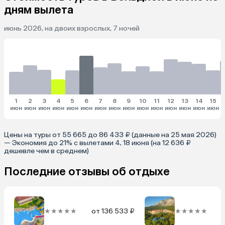
дням вылета
июнь 2026, на двоих взрослых, 7 ночей
1
2
3
4
5
6
7
8
9
10
11
12
13
14
15
июн
июн
июн
июн
июн
июн
июн
июн
июн
июн
июн
июн
июн
июн
июн
и
Цены на туры от 55 665 до 86 433 ₽ (данные на 25 мая 2026)
— Экономия до 21% с вылетами 4, 18 июня (на 12 636 ₽
дешевле чем в среднем)
Последние отзывы об отдыхе
★★★★★
от 136 533 ₽
★★★★★