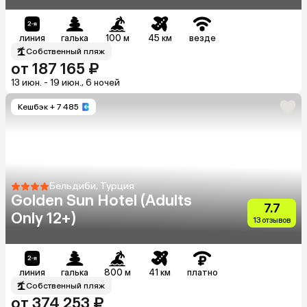
линия
галька
100 м
45 км
везде
Собственный пляж
от 187 165 ₽
13 июн. - 19 июн., 6 ночей
Кешбэк
+ 7 485
Бельдиби, Турция
Golden Sun Hotel (Adults
7.7
Only 12+)
13 отзывов
линия
галька
800 м
41 км
платно
Собственный пляж
от 374 253 ₽