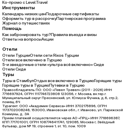
Ко-промо с Level.Travel
Инструменты
Календарь низких цен
Подарочные сертификаты
Оформить тур в рассрочку
Партнерская программа
Журнал о путешествиях
Помощь
Как забронировать тур?
Правила въезда и визы
Ответы на вопросы
Акции
Отели
Отели Турции
Отели сети Rixos Турции
Отели все включено в Турцию
5-и звездочные отели «ультра всё включено» Сиде
Отели Сиде
Туры
Туры в Стамбул
Отдых все включено в Турцию
Горящие туры
Горящие туры в Турцию
Путевки в Турцию
Правообладатель ПО: ООО «Левел Тревел» (2011 - 2026) ИНН
7716697924, ОГРН 1117746723808 123056, г. Москва, вн.тер.г.
Муниципальный округ Пресненский, ул. Юлиуса Фучика, д.6, стр.2,
помещ.6Ч
Турагент: ООО «Академия Сервиса» ИНН 3702175896, ОГРН
1173702008248, 153000, Ивановская обл., г. Иваново, ул. Парижской
Коммуны, д. ЗА
Прием платежей осуществляется через АО «ПРЦ» ИНН 7718696387,
КПП 771701001, ОГРН 1087746411741, 129085, Москва г, Звёздный
бульвар, дом № 19, строение 1, эт. 10, пом. 1009