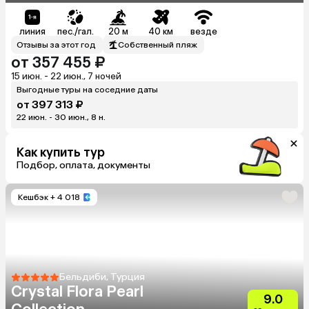
линия
пес./гал.
20 м
40 км
везде
Отзывы за этот год
Собственный пляж
от 357 455 ₽
15 июн. - 22 июн., 7 ночей
Выгодные туры на соседние даты
от 397 313 ₽
22 июн. - 30 июн., 8 н.
Как купить тур
Подбор, оплата, документы
Кешбэк
+ 4 018
Бельдиби, Турция
Crystal Flora Pearl
9.0