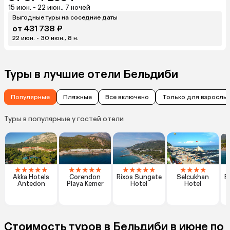
15 июн. - 22 июн., 7 ночей
Выгодные туры на соседние даты
от 431 738 ₽
22 июн. - 30 июн., 8 н.
Туры в лучшие отели Бельдиби
Популярные
Пляжные
Все включено
Только для взрослы
Туры в популярные у гостей отели
★
★
★
★
★
★
★
★
★
★
★
★
★
★
★
★
★
★
★
Akka Hotels
Corendon
Rixos Sungate
Selcukhan
B
Antedon
Playa Kemer
Hotel
Hotel
Стоимость туров в Бельдиби в июне по