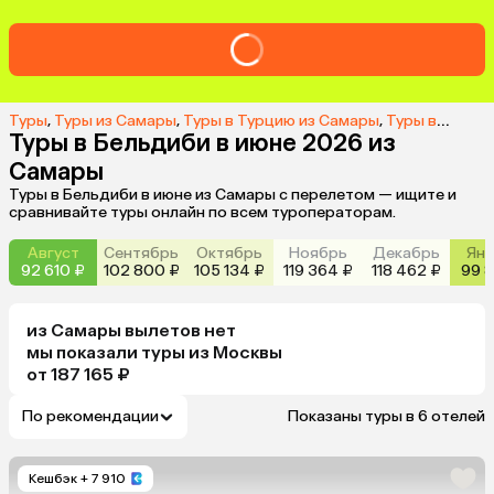
Туры
,
Туры из Самары
,
Туры в Турцию из Самары
,
Туры в Бельдиби из Самары
Туры в Бельдиби в июне 2026 из
Самары
Туры в Бельдиби в июне из Самары с перелетом — ищите и
сравнивайте туры онлайн по всем туроператорам.
Август
Сентябрь
Октябрь
Ноябрь
Декабрь
Янв
92 610 ₽
102 800 ₽
105 134 ₽
119 364 ₽
118 462 ₽
99 8
из
Самары
вылетов нет
мы показали туры
из
Москвы
от 187 165 ₽
По рекомендации
Показаны туры в 6 отелей
Кешбэк
+ 7 910