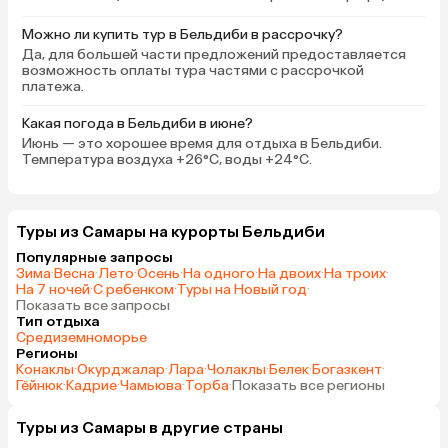
используют многоразовый
Можно ли купить тур в Бельдиби в рассрочку?
пластик. Можно было бы ещё в
Да, для большей части предложений предоставляется
номерах использовать воду в
возможность оплаты тура частями с рассрочкой
бутылках бо́льшего литража (1,5–2
платежа.
л) для уменьшения количества
бутылочек. Понравилось бельё в
Какая погода в Бельдиби в июне?
номере, удобные подушки. Не
Июнь — это хорошее время для отдыха в Бельдиби.
Температура воздуха +26°C, воды +24°C.
хватало ковриков рядом с
кроватью, т. к. пол был неуютно
холодным в апреле. И за 10 дней я
не заметила, чтобы хоть раз был
Туры из Самары на курорты Бельдиби
помыт или хотя бы пропылесосен
Популярные запросы
пол в номере, туалетную бумагу
Зима
·
Весна
·
Лето
·
Осень
·
На одного
·
На двоих
·
На троих
·
На 7 ночей
·
С ребенком
·
Туры на Новый год
·
также не пополняли ни разу.
Показать все запросы
Команда аниматоров — молодцы,
Тип отдыха
креативные, энергичные,
Средиземноморье
организовывают много
Регионы
Конаклы
·
Окурджалар
·
Лара
·
Чолаклы
·
Белек
·
Богазкент
·
интересных спортивных занятий и
Гёйнюк
·
Кадрие
·
Чамьюва
·
Торба
·
Показать все регионы
развлечений. Хотелось
поучаствовать во всех
Туры из Самары в другие страны
предлагаемых активностях. Но