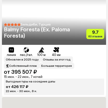
Бельдиби, Турция
Balmy Foresta (Ex. Paloma
9.7
Foresta)
60 отзывов
линия
пес./гал.
100 м
40 км
Обновлен в 2025 году
Отзывы за этот год
Собственный пляж
Большая территория
от 395 507 ₽
15 июн. - 22 июн., 7 ночей
Выгодные туры на соседние даты
от 426 117 ₽
22 июн. - 30 июн., 8 н.