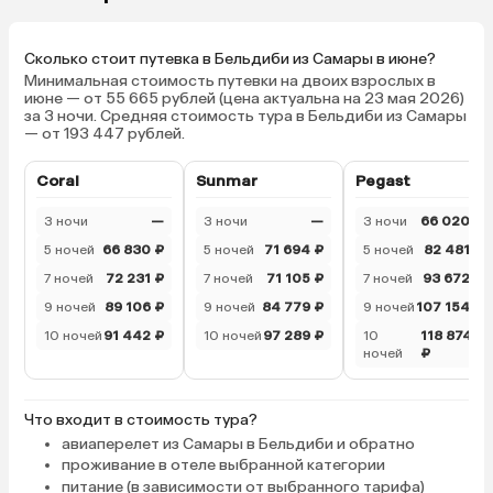
расширить их ассортимент. А вот
итальянский ресторан
разочаровал — неуютное
Сколько стоит путевка в Бельдиби из Самары в июне?
помещение и скучные пресные
Минимальная стоимость путевки на двоих взрослых в
основные блюда, не соблюдается
июне — от 55 665 рублей (цена актуальна на 23 мая 2026)
за 3 ночи. Средняя стоимость тура в Бельдиби из Самары
последовательность подачи
— от 193 447 рублей.
горячих блюд. Но надо отметить
вкусные закуски и десерт.
Coral
Sunmar
Pegast
Понравился подход к экологии. На
территории много контейнеров
3 ночи
—
3 ночи
—
3 ночи
66 020 ₽
для раздельного сбора отходов.
5 ночей
66 830 ₽
5 ночей
71 694 ₽
5 ночей
82 481 ₽
Интересная информация об
7 ночей
72 231 ₽
7 ночей
71 105 ₽
7 ночей
93 672 ₽
окружающей природе, флоре и
фауне. Свободно разгуливающие
9 ночей
89 106 ₽
9 ночей
84 779 ₽
9 ночей
107 154 ₽
курочки и цесарки умиляют.
10 ночей
91 442 ₽
10 ночей
97 289 ₽
10
118 874
Чудесные домики для кошек на
ночей
₽
территории. При этом нет ни
малейшего запаха и отходов их
Что входит в стоимость тура?
жизнедеятельности, всё
тщательно убирается. Радует
авиаперелет из Самары в Бельдиби и обратно
проживание в отеле выбранной категории
минимальное применение
питание (в зависимости от выбранного тарифа)
одноразовой посуды. На пляже