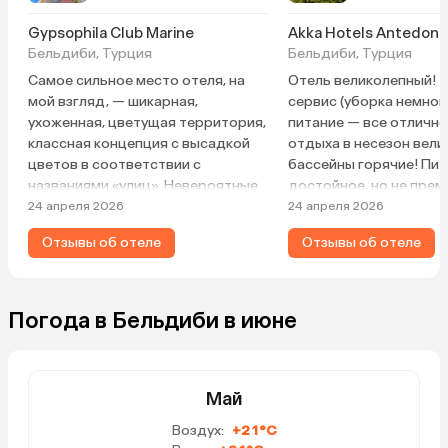
Gypsophila Club Marine
Akka Hotels Antedon
Бельдиби, Турция
Бельдиби, Турция
Самое сильное место отеля, на
Отель великолепный! 
мой взгляд, — шикарная,
сервис (уборка немног
ухоженная, цветущая территория,
питание — все отлично
классная концепция с высадкой
отдыха в несезон вел
цветов в соответствии с
бассейны горячие! Пи
названиями «улиц». Невероятные
достойное, но не прем
вековые деревья на территории,
возможно, в летней ко
24 апреля 2026
24 апреля 2026
между которыми бережно
будет разнообразнее, 
Отзывы об отеле
Отзывы об отеле
проложены дорожки и возведены
вкусное и качественно
все постройки, очень
умиротворяют. Многочисленные
гамаки и качели дополнительно
Погода в Бельдиби в июне
дают возможность насладиться
картинкой, невероятными
запахами цветущих растений и
трелями многочисленных птиц.
Май
Можно часами бродить по
Воздух:
+21°C
территории и находить каждый