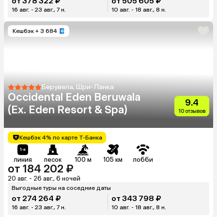
от 378 322 ₽
от 505 605 ₽
16 авг. - 23 авг., 7 н.
10 авг. - 18 авг., 8 н.
Кешбэк
+ 3 684
Берувела, Шри-Ланка
Occidental Eden Beruwala
9.4
(Ex. Eden Resort & Spa)
10 отзывов
Кешбэк 4% по карте Т-Банка
линия
песок
100 м
105 км
лобби
от 184 202 ₽
20 авг. - 26 авг., 6 ночей
Выгодные туры на соседние даты
от 274 264 ₽
от 343 798 ₽
16 авг. - 23 авг., 7 н.
10 авг. - 18 авг., 8 н.