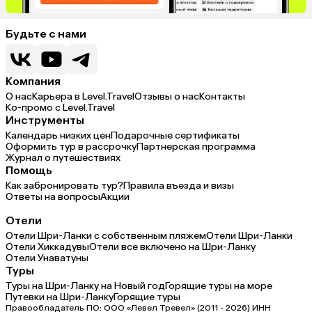
Будьте с нами
Компания
О нас
Карьера в Level.Travel
Отзывы о нас
Контакты
Ко-промо с Level.Travel
Инструменты
Календарь низких цен
Подарочные сертификаты
Оформить тур в рассрочку
Партнерская программа
Журнал о путешествиях
Помощь
Как забронировать тур?
Правила въезда и визы
Ответы на вопросы
Акции
Отели
Отели Шри-Ланки с собственным пляжем
Отели Шри-Ланки
Отели Хиккадувы
Отели все включено на Шри-Ланку
Отели Унаватуны
Туры
Туры на Шри-Ланку на Новый год
Горящие туры на море
Путевки на Шри-Ланку
Горящие туры
Правообладатель ПО: ООО «Левел Тревел» (2011 - 2026) ИНН