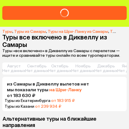
Туры
,
Туры из Самары
,
Туры на Шри-Ланку из Самары
,
Туры в Диквеллу из Самары
Туры все включено в Диквеллу из
Самары
Туры «все включено» в Диквеллу из Самары с перелетом —
ищите и сравнивайте туры онлайн по всем туроператорам.
Август
Сентябрь
Октябрь
Ноябрь
Декабрь
Янв
Нет данных
Нет данных
Нет данных
Нет данных
Нет данных
Нет д
из
Самары
в Диквеллу
вылетов нет
мы показали туры
на Шри-Ланку
от 183 630 ₽
Туры из Екатеринбурга
от 183 915 ₽
Туры из Казани
от 239 934 ₽
Альтернативные туры на ближайшие
направления