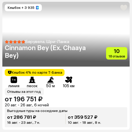
Кешбэк
+ 3 935
Берувела, Шри-Ланка
Cinnamon Bey (Ex. Chaaya
10
Bey)
18 отзывов
Кешбэк 4% по карте Т-Банка
линия
песок
50 м
105 км
Отзывы за этот год
от 196 751 ₽
20 авг. - 26 авг., 6 ночей
Выгодные туры на соседние даты
от 286 781 ₽
от 359 527 ₽
16 авг. - 23 авг., 7 н.
10 авг. - 18 авг., 8 н.