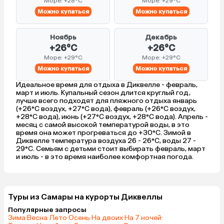
Море: +28°C
Море: +29°C
Можно купаться
Можно купаться
Ноябрь
Декабрь
+26°C
+26°C
Море: +29°C
Море: +29°C
Можно купаться
Можно купаться
Идеальное время для отдыха в Диквелле - февраль,
март и июль. Купальный сезон длится круглый год,
лучше всего подходят для пляжного отдыха январь
(+26°C воздух, +27°C вода), февраль (+26°C воздух,
+28°C вода), июнь (+27°C воздух, +28°C вода). Апрель -
месяц с самой высокой температурой воды, в это
время она может прогреваться до +30°C. Зимой в
Диквелле температура воздуха 26 - 26°C, воды 27 -
29°C. Семьям с детьми стоит выбирать февраль, март
и июль - в это время наиболее комфортная погода.
Туры из Самары на курорты Диквеллы
Популярные запросы
Зима
·
Весна
·
Лето
·
Осень
·
На двоих
·
На 7 ночей
·