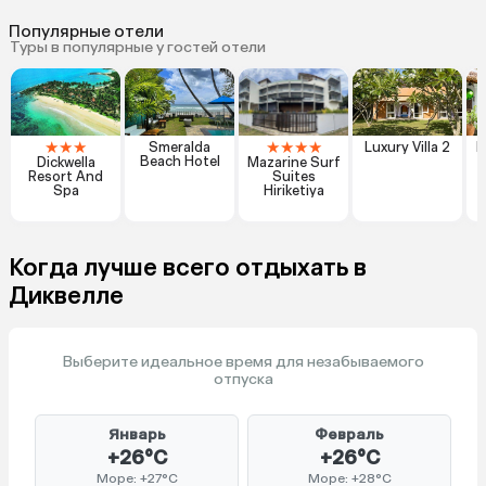
Популярные отели
Туры в популярные у гостей отели
★
★
★
★
★
★
★
Smeralda
Luxury Villa 2
L
Beach Hotel
Dickwella
Mazarine Surf
Resort And
Suites
Spa
Hiriketiya
Когда лучше всего отдыхать в
Диквелле
Выберите идеальное время для незабываемого
отпуска
Январь
Февраль
+26°C
+26°C
Море: +27°C
Море: +28°C