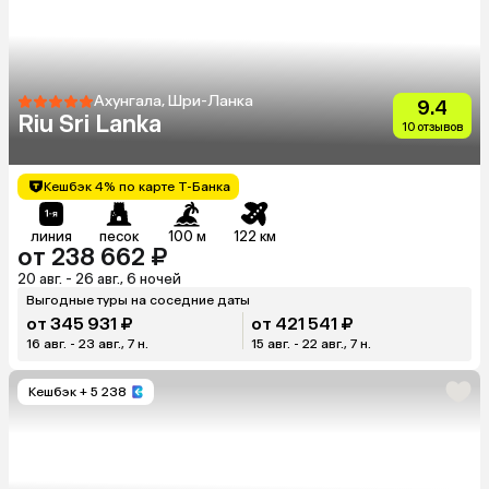
Ахунгала, Шри-Ланка
9.4
Riu Sri Lanka
10 отзывов
Кешбэк 4% по карте Т-Банка
линия
песок
100 м
122 км
от 238 662 ₽
20 авг. - 26 авг., 6 ночей
Выгодные туры на соседние даты
от 345 931 ₽
от 421 541 ₽
16 авг. - 23 авг., 7 н.
15 авг. - 22 авг., 7 н.
Кешбэк
+ 5 238