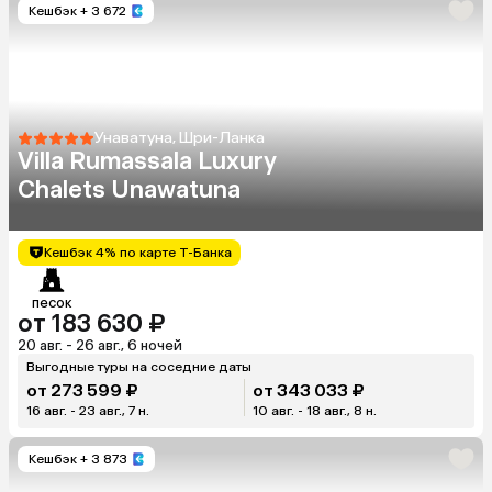
Кешбэк
+ 3 672
Унаватуна, Шри-Ланка
Villa Rumassala Luxury
Chalets Unawatuna
Кешбэк 4% по карте Т-Банка
песок
от 183 630 ₽
20 авг. - 26 авг., 6 ночей
Выгодные туры на соседние даты
от 273 599 ₽
от 343 033 ₽
16 авг. - 23 авг., 7 н.
10 авг. - 18 авг., 8 н.
Кешбэк
+ 3 873