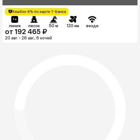
Кешбэк 4% по карте Т-Банка
линия
песок
50 м
120 км
везде
от 192 465 ₽
20 авг. - 26 авг., 6 ночей