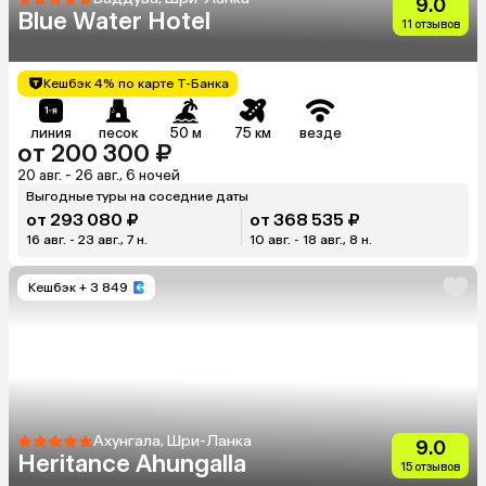
9.0
Blue Water Hotel
11 отзывов
Кешбэк 4% по карте Т-Банка
линия
песок
50 м
75 км
везде
от 200 300 ₽
20 авг. - 26 авг., 6 ночей
Выгодные туры на соседние даты
от 293 080 ₽
от 368 535 ₽
16 авг. - 23 авг., 7 н.
10 авг. - 18 авг., 8 н.
Кешбэк
+ 3 849
Ахунгала, Шри-Ланка
9.0
Heritance Ahungalla
15 отзывов