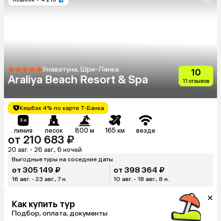
Унаватуна, Шри-Ланка
10
Araliya Beach Resort & Spa
11 отзывов
Кешбэк 4% по карте Т-Банка
линия
песок
800 м
165 км
везде
от 210 683 ₽
20 авг. - 26 авг., 6 ночей
Выгодные туры на соседние даты
от 305 149 ₽
от 398 364 ₽
16 авг. - 23 авг., 7 н.
10 авг. - 18 авг., 8 н.
Как купить тур
Подбор, оплата, документы