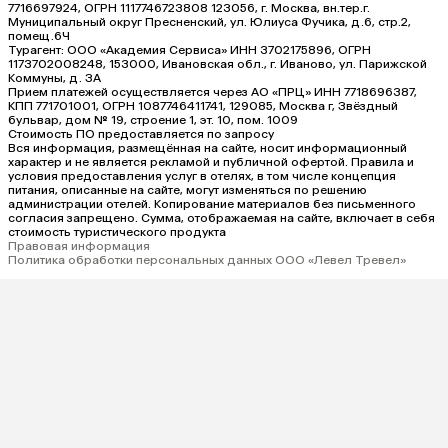
7716697924, ОГРН 1117746723808 123056, г. Москва, вн.тер.г.
Муниципальный округ Пресненский, ул. Юлиуса Фучика, д.6, стр.2,
помещ.6Ч
Турагент: ООО «Академия Сервиса» ИНН 3702175896, ОГРН
1173702008248, 153000, Ивановская обл., г. Иваново, ул. Парижской
Коммуны, д. ЗА
Прием платежей осуществляется через АО «ПРЦ» ИНН 7718696387,
КПП 771701001, ОГРН 1087746411741, 129085, Москва г, Звёздный
бульвар, дом № 19, строение 1, эт. 10, пом. 1009
Стоимость ПО предоставляется по запросу
Вся информация, размещённая на сайте, носит информационный
характер и не является рекламой и публичной офертой. Правила и
условия предоставления услуг в отелях, в том числе концепция
питания, описанные на сайте, могут изменяться по решению
администрации отелей. Копирование материалов без письменного
согласия запрещено. Сумма, отображаемая на сайте, включает в себя
стоимость туристического продукта
Правовая информация
Политика обработки персональных данных ООО «Левел Тревел»