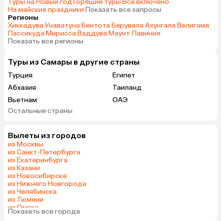
Туры на Новый год
·
Горящие туры
·
Все включено
·
На майские праздники
·
Показать все запросы
Регионы
Хиккадува
·
Унаватуна
·
Бентота
·
Берувела
·
Ахунгала
·
Велигама
·
Пассикуда
·
Мирисса
·
Ваддува
·
Маунт Лавиния
·
Показать все регионы
Туры из Самары в другие страны
Турция
Египет
Абхазия
Таиланд
Вьетнам
ОАЭ
Остальные страны
Мальдивы
Шри-Ланка
Вылеты из городов
из Москвы
из Санкт-Петербурга
из Екатеринбурга
из Казани
из Новосибирска
из Нижнего Новгорода
из Челябинска
из Тюмени
из Омска
Показать все города
из Красноярска