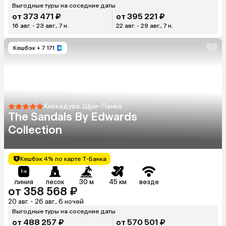
Выгодные туры на соседние даты
от 373 471 ₽
от 395 221 ₽
16 авг. - 23 авг., 7 н.
22 авг. - 29 авг., 7 н.
Кешбэк
+ 7 171
Хиккадува, Шри-Ланка
The Sandals By Edwards
Collection
Кешбэк 4% по карте Т-Банка
линия
песок
30 м
45 км
везде
от 358 568 ₽
20 авг. - 26 авг., 6 ночей
Выгодные туры на соседние даты
от 488 257 ₽
от 570 501 ₽