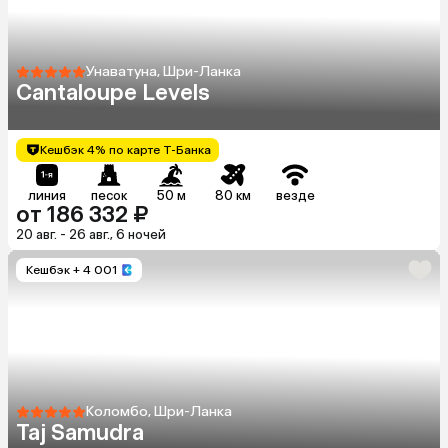
Унаватуна, Шри-Ланка
Cantaloupe Levels
Кешбэк 4% по карте Т-Банка
линия
песок
50 м
80 км
везде
от 186 332 ₽
20 авг. - 26 авг., 6 ночей
Кешбэк
+ 4 001
Коломбо, Шри-Ланка
Taj Samudra