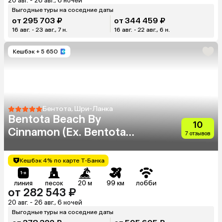
20 авг. - 26 авг., 6 ночей
Выгодные туры на соседние даты
от 295 703 ₽
от 344 459 ₽
16 авг. - 23 авг., 7 н.
16 авг. - 22 авг., 6 н.
Кешбэк
+ 5 650
Бентота, Шри-Ланка
Bentota Beach By
10
Cinnamon (Ex. Bentota
7 отзывов
Beach)
Кешбэк 4% по карте Т-Банка
линия
песок
20 м
99 км
лобби
от 282 543 ₽
20 авг. - 26 авг., 6 ночей
Выгодные туры на соседние даты