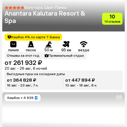
Калутара, Шри-Ланка
Anantara Kalutara Resort &
10
Spa
14 отзывов
Кешбэк 4% по карте Т-Банка
линия
песок
50 м
95 км
везде
Отзывы за этот год
Премиальный отдых
от 261 932 ₽
20 авг. - 26 авг., 6 ночей
Выгодные туры на соседние даты
от 364 828 ₽
от 447 894 ₽
16 авг. - 23 авг., 7 н.
10 авг. - 18 авг., 8 н.
Кешбэк
+ 4 939