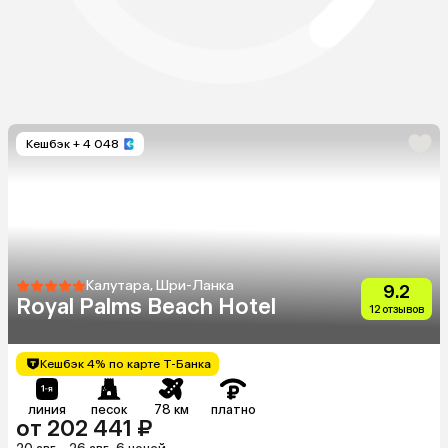
Кешбэк
+ 4 048
Калутара, Шри-Ланка
9.2
Royal Palms Beach Hotel
12 отзывов
Кешбэк 4% по карте Т-Банка
линия
песок
78 км
платно
от 202 441 ₽