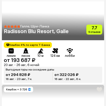
Галле, Шри-Ланка
7.7
Radisson Blu Resort, Galle
9 отзывов
Кешбэк 4% по карте Т-Банка
линия
песок
10 м
124 км
лобби
от 193 687 ₽
20 авг. - 26 авг., 6 ночей
Выгодные туры на соседние даты
от 294 828 ₽
от 322 026 ₽
16 авг. - 23 авг., 7 н.
16 авг. - 22 авг., 6 н.
Кешбэк
+ 3 726