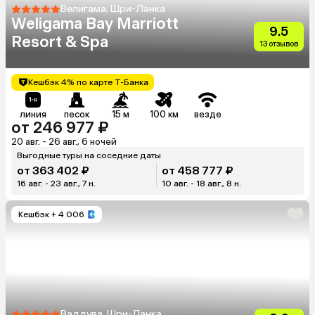
Велигама, Шри-Ланка
Weligama Bay Marriott
9.5
Resort & Spa
13 отзывов
Кешбэк 4% по карте Т-Банка
линия
песок
15 м
100 км
везде
от 246 977 ₽
20 авг. - 26 авг., 6 ночей
Выгодные туры на соседние даты
от 363 402 ₽
от 458 777 ₽
16 авг. - 23 авг., 7 н.
10 авг. - 18 авг., 8 н.
Кешбэк
+ 4 006
Ваддува, Шри-Ланка