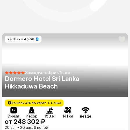
Кешбэк
+ 4 966
Хиккадува, Шри-Ланка
Dormero Hotel Sri Lanka
Hikkaduwa Beach
Кешбэк 4% по карте Т-Банка
линия
песок
150 м
141 км
везде
от 248 302 ₽
20 авг. - 26 авг., 6 ночей