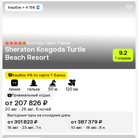
Кешбэк
+ 4 156
Косгода, Шри-Ланка
Sheraton Kosgoda Turtle
9.2
Beach Resort
7 отзывов
Кешбэк 4% по карте Т-Банка
линия
галька
50 м
120 км
Премиальный отдых
от 207 826 ₽
20 авг. - 26 авг., 6 ночей
Выгодные туры на соседние даты
от 301 823 ₽
от 387 379 ₽
16 авг. - 23 авг., 7 н.
10 авг. - 18 авг., 8 н.