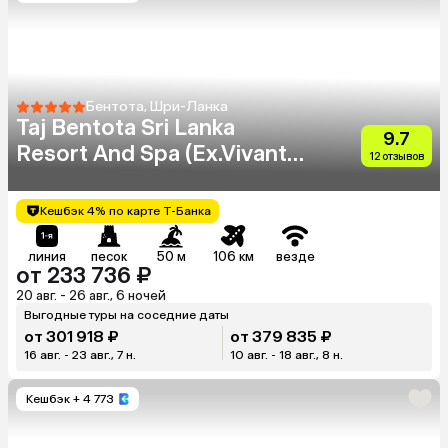
Бентота, Шри-Ланка
Taj Bentota Sri Lanka
9.7
Resort And Spa (Ex.Vivanta
12 отзывов
By Taj Bentota)
Кешбэк 4% по карте Т-Банка
линия
песок
50 м
106 км
везде
от 233 736 ₽
20 авг. - 26 авг., 6 ночей
Выгодные туры на соседние даты
от 301 918 ₽
от 379 835 ₽
16 авг. - 23 авг., 7 н.
10 авг. - 18 авг., 8 н.
Кешбэк
+ 4 773