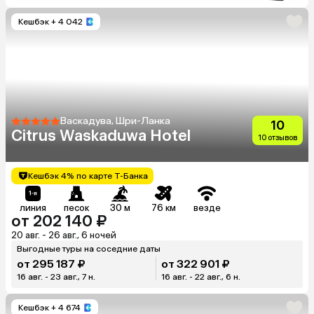
Кешбэк
+ 4 042
Васкадува, Шри-Ланка
10
Citrus Waskaduwa Hotel
10 отзывов
Кешбэк 4% по карте Т-Банка
линия
песок
30 м
76 км
везде
от 202 140 ₽
20 авг. - 26 авг., 6 ночей
Выгодные туры на соседние даты
от 295 187 ₽
от 322 901 ₽
16 авг. - 23 авг., 7 н.
16 авг. - 22 авг., 6 н.
Кешбэк
+ 4 674