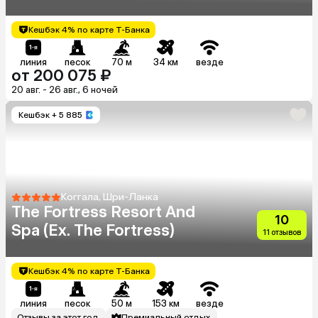
Кешбэк 4% по карте Т-Банка
линия
песок
70 м
34 км
везде
от 200 075 ₽
20 авг. - 26 авг., 6 ночей
Кешбэк
+ 5 885
Коггала, Шри-Ланка
The Fortress Resort And
10
Spa (Ex. The Fortress)
11 отзывов
Кешбэк 4% по карте Т-Банка
линия
песок
50 м
153 км
везде
Отзывы за этот год
Премиальный отдых