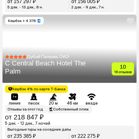
от 157 297 ₽
от 156 005 ₽
5 дек. - 13 дек., 8 н.
2 дек. - 9 дек., 7 н.
Кешбэк
+ 4 376
Дубай Пальма, ОАЭ
C Central Beach Hotel The
10
Palm
16 отзывов
Кешбэк 4% по карте Т-Банка
линия
песок
20 м
46 км
везде
Отзывы за этот год
Собственный пляж
от 218 847 ₽
5 дек. - 12 дек., 7 ночей
Выгодные туры на соседние даты
от 235 385 ₽
от 222 275 ₽