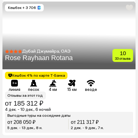
Кешбэк
+ 3 706
Дубай Джумейра, ОАЭ
10
Rose Rayhaan Rotana
33 отзыва
Кешбэк 4% по карте Т-Банка
линия
песок
4 км
15 км
везде
Отзывы за этот год
от 185 312 ₽
4 дек. - 10 дек., 6 ночей
Выгодные туры на соседние даты
от 208 050 ₽
от 211 317 ₽
5 дек. - 13 дек., 8 н.
2 дек. - 9 дек., 7 н.