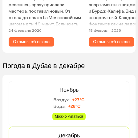
ресепшен, сразу прислали
апартаменты с видом 
мастера, поставил новый. От
и Бурдж-Халифа. Вид 
отеля до пляжа La Mer спокойным
невероятный. Каждое 
шагом идти 40 минут. Если ехать
фонтанов как на ладони
на пляж Al Mamzar, на такси
ехали, завтраки с вид
24 февраля 2026
18 февраля 2026
примерно 40 дирхам. Такая же
тоже хороши.
Отзывы об отеле
Отзывы об отеле
цена до Дубай Молла. Не
понравилось то, что в отеле
низкий напор воды, вода чуть
тёплая, с детьми это будет
Погода в Дубае в декабре
некомфортно.
Ноябрь
Воздух:
+27°C
Вода:
+28°C
Можно купаться
Декабрь