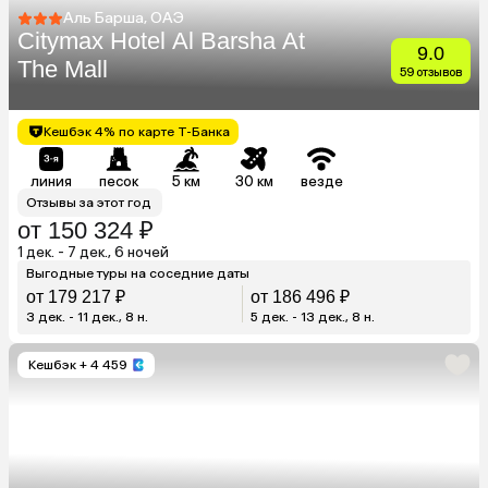
Аль Барша, ОАЭ
Citymax Hotel Al Barsha At
9.0
The Mall
59 отзывов
Кешбэк 4% по карте Т-Банка
линия
песок
5 км
30 км
везде
Отзывы за этот год
от 150 324 ₽
1 дек. - 7 дек., 6 ночей
Выгодные туры на соседние даты
от 179 217 ₽
от 186 496 ₽
3 дек. - 11 дек., 8 н.
5 дек. - 13 дек., 8 н.
Кешбэк
+ 4 459