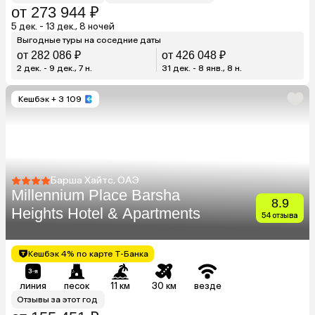
от 273 944 ₽
5 дек. - 13 дек., 8 ночей
Выгодные туры на соседние даты
от 282 086 ₽
от 426 048 ₽
2 дек. - 9 дек., 7 н.
31 дек. - 8 янв., 8 н.
Кешбэк
+ 3 109
Барша Хайтс, ОАЭ
Millennium Place Barsha
8.9
Heights Hotel & Apartments
54 отзыва
Кешбэк 4% по карте Т-Банка
линия
песок
11 км
30 км
везде
Отзывы за этот год