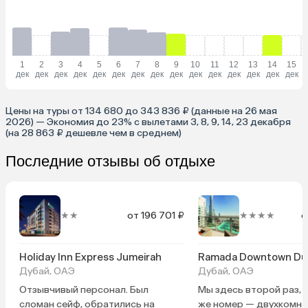
1
2
3
4
5
6
7
8
9
10
11
12
13
14
15
дек
дек
дек
дек
дек
дек
дек
дек
дек
дек
дек
дек
дек
дек
дек
Цены на туры от 134 680 до 343 836 ₽ (данные на 26 мая
2026) — Экономия до 23% с вылетами 3, 8, 9, 14, 23 декабря
(на 28 863 ₽ дешевле чем в среднем)
Последние отзывы об отдыхе
★★
от 196 701 ₽
★★★★
о
Holiday Inn Express Jumeirah
Ramada Downtown Du
Дубай, ОАЭ
Дубай, ОАЭ
Отзывчивый персонал. Был
Мы здесь второй раз, 
сломан сейф, обратились на
же номер — двухкомн