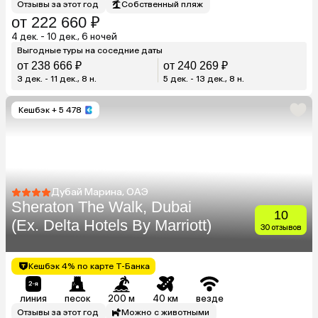
Отзывы за этот год
Собственный пляж
от 222 660 ₽
4 дек. - 10 дек., 6 ночей
Выгодные туры на соседние даты
от 238 666 ₽
от 240 269 ₽
3 дек. - 11 дек., 8 н.
5 дек. - 13 дек., 8 н.
Кешбэк
+ 5 478
Дубай Марина, ОАЭ
Sheraton The Walk, Dubai
10
(Ex. Delta Hotels By Marriott)
30 отзывов
Кешбэк 4% по карте Т-Банка
линия
песок
200 м
40 км
везде
Отзывы за этот год
Можно с животными