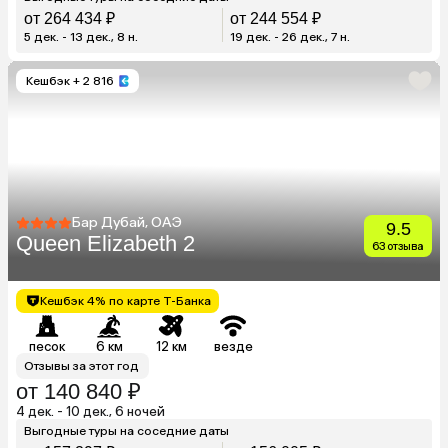
от 264 434 ₽
от 244 554 ₽
5 дек. - 13 дек., 8 н.
19 дек. - 26 дек., 7 н.
Кешбэк
+ 2 816
Бар Дубай, ОАЭ
9.5
Queen Elizabeth 2
63 отзыва
Кешбэк 4% по карте Т-Банка
песок
6 км
12 км
везде
Отзывы за этот год
от 140 840 ₽
4 дек. - 10 дек., 6 ночей
Выгодные туры на соседние даты