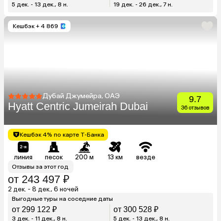
5 дек. - 13 дек., 8 н.
19 дек. - 26 дек., 7 н.
Кешбэк
+ 4 869
Дубай Джумейра, ОАЭ
9.7
Hyatt Centric Jumeirah Dubai
36 отзывов
Кешбэк 4% по карте Т-Банка
линия
песок
200 м
13 км
везде
Отзывы за этот год
от 243 497 ₽
2 дек. - 8 дек., 6 ночей
Выгодные туры на соседние даты
от 299 122 ₽
от 300 528 ₽
3 дек. - 11 дек., 8 н.
5 дек. - 13 дек., 8 н.