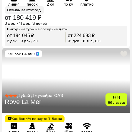
линия
песок
2 км
15 км
платно
Отзывы за этот год
от 180 419 ₽
3 дек. - 11 дек., 8 ночей
Выгодные туры на соседние даты
от 194 045 ₽
от 224 693 ₽
2 дек. - 9 дек., 7 н.
31 дек. - 8 янв., 8 н.
Кешбэк
+ 4 499
Дубай Джумейра, ОАЭ
9.9
Rove La Mer
86 отзывов
Кешбэк 4% по карте Т-Банка