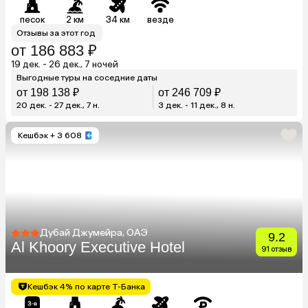
песок
2 км
34 км
везде
Отзывы за этот год
от 186 883 ₽
19 дек. - 26 дек., 7 ночей
Выгодные туры на соседние даты
от 198 138 ₽
от 246 709 ₽
20 дек. - 27 дек., 7 н.
3 дек. - 11 дек., 8 н.
Кешбэк
+ 3 608
Дубай Джумейра, ОАЭ
9.2
Al Khoory Executive Hotel
91 отзыв
Кешбэк 4% по карте Т-Банка