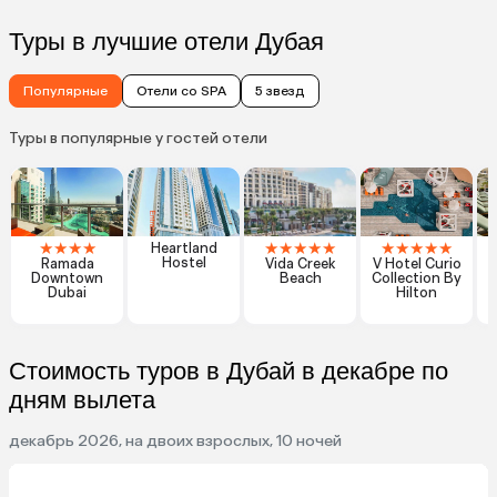
Туры в лучшие отели Дубая
Популярные
Отели со SPA
5 звезд
Туры в популярные у гостей отели
★
★
★
★
★
★
★
★
★
★
★
★
★
★
Heartland
Hostel
Ramada
Vida Creek
V Hotel Curio
Downtown
Beach
Collection By
Dubai
Hilton
Стоимость туров в Дубай в декабре по
дням вылета
декабрь 2026, на двоих взрослых, 10 ночей