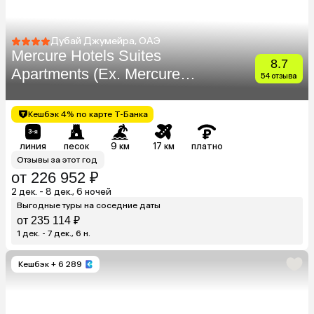
Дубай Джумейра, ОАЭ
Mercure Hotels Suites
8.7
Apartments (Ex. Mercure
54 отзыва
Dubai Barsha Heights)
Кешбэк 4% по карте Т-Банка
линия
песок
9 км
17 км
платно
Отзывы за этот год
от 226 952 ₽
2 дек. - 8 дек., 6 ночей
Выгодные туры на соседние даты
от 235 114 ₽
1 дек. - 7 дек., 6 н.
Кешбэк
+ 6 289