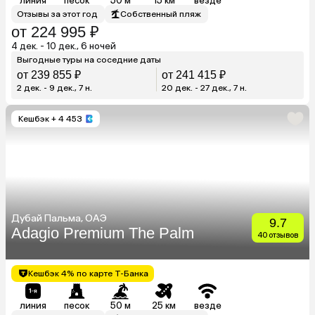
линия
песок
50 м
15 км
везде
Отзывы за этот год
Собственный пляж
от 224 995 ₽
4 дек. - 10 дек., 6 ночей
Выгодные туры на соседние даты
от 239 855 ₽
от 241 415 ₽
2 дек. - 9 дек., 7 н.
20 дек. - 27 дек., 7 н.
Кешбэк
+ 4 453
Дубай Пальма, ОАЭ
9.7
Adagio Premium The Palm
40 отзывов
Кешбэк 4% по карте Т-Банка
линия
песок
50 м
25 км
везде