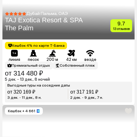
Дубай Пальма, ОАЭ
TAJ Exotica Resort & SPA
9.7
The Palm
13 отзывов
Кешбэк 4% по карте Т-Банка
линия
песок
200 м
42 км
везде
Премиальный отдых
Собственный пляж
от 314 480 ₽
5 дек. - 13 дек., 8 ночей
Выгодные туры на соседние даты
от 320 169 ₽
от 317 191 ₽
3 дек. - 11 дек., 8 н.
2 дек. - 9 дек., 7 н.
Кешбэк
+ 4 661