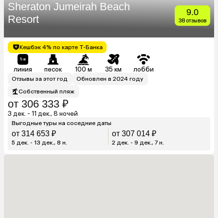
Sheraton Jumeirah Beach
9.0
Resort
38 отзывов
Кешбэк 4% по карте Т-Банка
линия
песок
100 м
35 км
лобби
Отзывы за этот год
Обновлен в 2024 году
Собственный пляж
от 306 333 ₽
3 дек. - 11 дек., 8 ночей
Выгодные туры на соседние даты
от 314 653 ₽
от 307 014 ₽
5 дек. - 13 дек., 8 н.
2 дек. - 9 дек., 7 н.