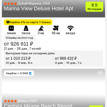
Дубай Марина, ОАЭ
8.5
Marina View Deluxe Hotel Apt
66 отзывов
Кешбэк 4% по карте Т-Банка
линия
песок
3 км
45 км
везде
Отзывы за этот год
от 926 911 ₽
21 дек. - 28 дек., 7 ночей
Выгодные туры на соседние даты
от 1 010 213 ₽
от 969 432 ₽
31 дек. - 8 янв., 8 н.
3 дек. - 10 дек., 7 н.
Кешбэк
+ 3 599
Дейра, ОАЭ
Centara Mirage Beach Resort