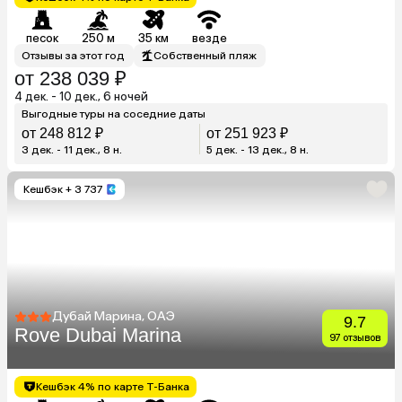
песок
250 м
35 км
везде
Отзывы за этот год
Собственный пляж
от 238 039 ₽
4 дек. - 10 дек., 6 ночей
Выгодные туры на соседние даты
от 248 812 ₽
от 251 923 ₽
3 дек. - 11 дек., 8 н.
5 дек. - 13 дек., 8 н.
Кешбэк
+ 3 737
Дубай Марина, ОАЭ
9.7
Rove Dubai Marina
97 отзывов
Кешбэк 4% по карте Т-Банка