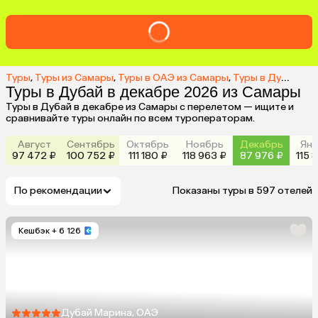
Туры
,
Туры из Самары
,
Туры в ОАЭ из Самары
,
Туры в Дубай из Самары
Туры в Дубай в декабре 2026 из Самары
Туры в Дубай в декабре из Самары с перелетом — ищите и
сравнивайте туры онлайн по всем туроператорам.
Август
Сентябрь
Октябрь
Ноябрь
Декабрь
Янв
97 472 ₽
100 752 ₽
111 180 ₽
118 963 ₽
87 976 ₽
115 
По рекомендации
Показаны туры в 597 отелей
Кешбэк
+ 6 126
Дубай Марина, ОАЭ