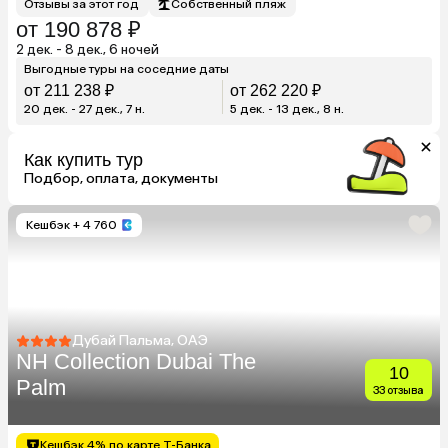
Отзывы за этот год
Собственный пляж
от 190 878 ₽
2 дек. - 8 дек., 6 ночей
Выгодные туры на соседние даты
от 211 238 ₽
от 262 220 ₽
20 дек. - 27 дек., 7 н.
5 дек. - 13 дек., 8 н.
Как купить тур
Подбор, оплата, документы
Кешбэк
+ 4 760
Дубай Пальма, ОАЭ
NH Collection Dubai The
10
Palm
33 отзыва
Кешбэк 4% по карте Т-Банка