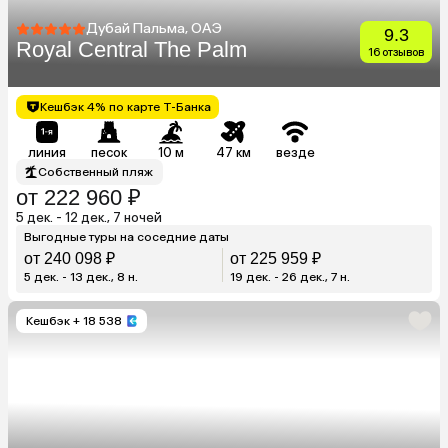
Дубай Пальма, ОАЭ
9.3
Royal Central The Palm
16 отзывов
Кешбэк 4% по карте Т-Банка
линия
песок
10 м
47 км
везде
Собственный пляж
от 222 960 ₽
5 дек. - 12 дек., 7 ночей
Выгодные туры на соседние даты
от 240 098 ₽
от 225 959 ₽
5 дек. - 13 дек., 8 н.
19 дек. - 26 дек., 7 н.
Кешбэк
+ 18 538