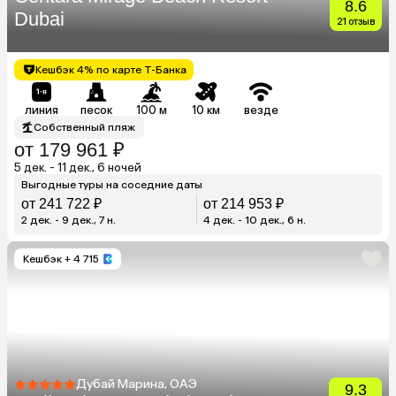
8.6
Dubai
21 отзыв
Кешбэк 4% по карте Т-Банка
линия
песок
100 м
10 км
везде
Собственный пляж
от 179 961 ₽
5 дек. - 11 дек., 6 ночей
Выгодные туры на соседние даты
от 241 722 ₽
от 214 953 ₽
2 дек. - 9 дек., 7 н.
4 дек. - 10 дек., 6 н.
Кешбэк
+ 4 715
Дубай Марина, ОАЭ
9.3