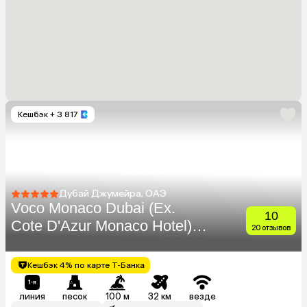
Кешбэк
+ 3 817
Дубай Джумейра, ОАЭ
Voco Monaco Dubai (Ex.
10
Cote D'Azur Monaco Hotel)
20 отзывов
(Adults Only 18+)
Кешбэк 4% по карте Т-Банка
линия
песок
100 м
32 км
везде