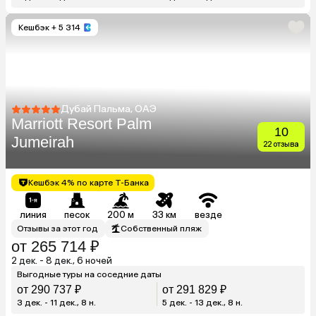
Кешбэк
+ 5 314
Дубай Пальма, ОАЭ
Marriott Resort Palm
10
Jumeirah
22 отзыва
Кешбэк 4% по карте Т-Банка
линия
песок
200 м
33 км
везде
Отзывы за этот год
Собственный пляж
от 265 714 ₽
2 дек. - 8 дек., 6 ночей
Выгодные туры на соседние даты
от 290 737 ₽
от 291 829 ₽
3 дек. - 11 дек., 8 н.
5 дек. - 13 дек., 8 н.