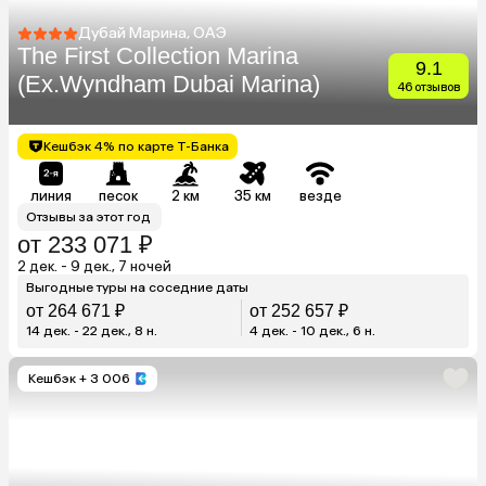
Дубай Марина, ОАЭ
The First Collection Marina
9.1
(Ex.Wyndham Dubai Marina)
46 отзывов
Кешбэк 4% по карте Т-Банка
линия
песок
2 км
35 км
везде
Отзывы за этот год
от 233 071 ₽
2 дек. - 9 дек., 7 ночей
Выгодные туры на соседние даты
от 264 671 ₽
от 252 657 ₽
14 дек. - 22 дек., 8 н.
4 дек. - 10 дек., 6 н.
Кешбэк
+ 3 006