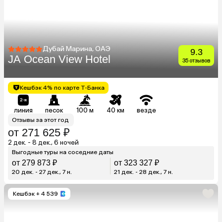
Дубай Марина, ОАЭ
9.3
JA Ocean View Hotel
35 отзывов
Кешбэк 4% по карте Т-Банка
линия
песок
100 м
40 км
везде
Отзывы за этот год
от 271 625 ₽
2 дек. - 8 дек., 6 ночей
Выгодные туры на соседние даты
от 279 873 ₽
от 323 327 ₽
20 дек. - 27 дек., 7 н.
21 дек. - 28 дек., 7 н.
Кешбэк
+ 4 539