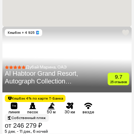
Кешбэк
+ 4 925
Дубай Марина, ОАЭ
Al Habtoor Grand Resort,
9.7
Autograph Collection
25 отзывов
(Ex.Habtoor Grand Beach
Resort & Spa)
Кешбэк 4% по карте Т-Банка
линия
песок
50 м
30 км
везде
Собственный пляж
от 246 279 ₽
5 дек. - 11 дек., 6 ночей