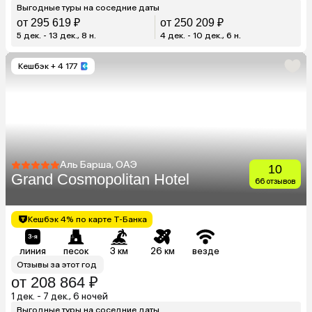
Выгодные туры на соседние даты
от 295 619 ₽
от 250 209 ₽
5 дек. - 13 дек., 8 н.
4 дек. - 10 дек., 6 н.
Кешбэк
+ 4 177
Аль Барша, ОАЭ
10
Grand Cosmopolitan Hotel
66 отзывов
Кешбэк 4% по карте Т-Банка
линия
песок
3 км
26 км
везде
Отзывы за этот год
от 208 864 ₽
1 дек. - 7 дек., 6 ночей
Выгодные туры на соседние даты