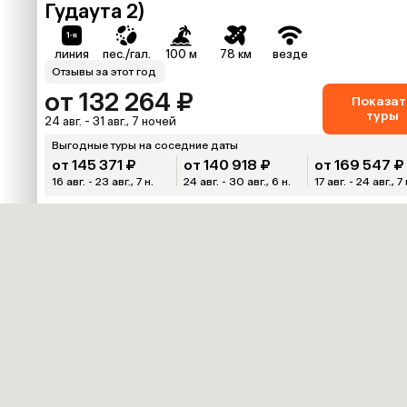
Гудаута 2)
линия
пес./гал.
100 м
78 км
везде
Отзывы за этот год
от 132 264 ₽
Показат
туры
24 авг. - 31 авг., 7 ночей
Выгодные туры на соседние даты
от 145 371 ₽
от 140 918 ₽
от 169 547 ₽
16 авг. - 23 авг., 7 н.
24 авг. - 30 авг., 6 н.
17 авг. - 24 авг., 7 