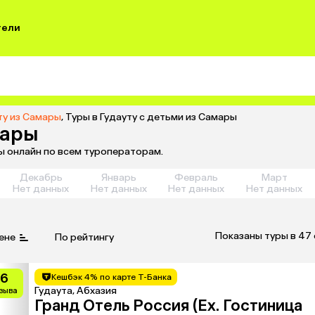
тели
ту из Самары
,
Туры в Гудауту с детьми из Самары
мары
ры онлайн по всем туроператорам.
Декабрь
Январь
Февраль
Март
Нет данных
Нет данных
Нет данных
Нет данных
Показаны туры в 47
ене
По рейтингу
.6
Кешбэк 4% по карте Т-Банка
Гудаута, Абхазия
тзыва
Гранд Отель Россия (Ex. Гостиница