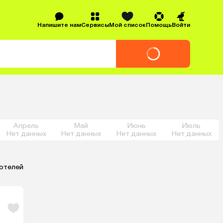
Напишите нам
Сервисы
Мой список
Помощь
Войти
Апрель
Май
Июнь
Июль
Нет данных
Нет данных
Нет данных
Нет данных
 отелей