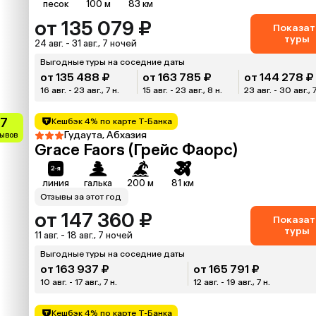
песок
100 м
83 км
от 135 079 ₽
Показат
туры
24 авг. - 31 авг., 7 ночей
Выгодные туры на соседние даты
от 135 488 ₽
от 163 785 ₽
от 144 278 ₽
16 авг. - 23 авг., 7 н.
15 авг. - 23 авг., 8 н.
23 авг. - 30 авг., 7
.7
Кешбэк 4% по карте Т-Банка
Гудаута, Абхазия
зывов
Grace Faors (Грейс Фаорс)
линия
галька
200 м
81 км
Отзывы за этот год
от 147 360 ₽
Показат
туры
11 авг. - 18 авг., 7 ночей
Выгодные туры на соседние даты
от 163 937 ₽
от 165 791 ₽
10 авг. - 17 авг., 7 н.
12 авг. - 19 авг., 7 н.
Кешбэк 4% по карте Т-Банка