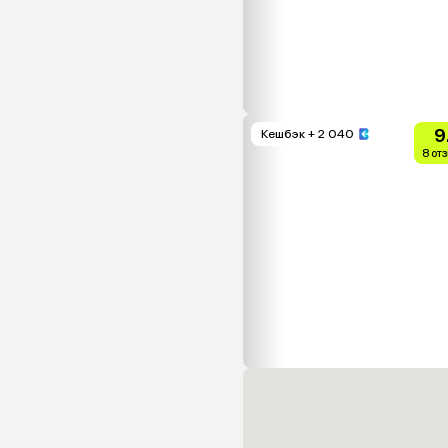
9
Кешбэк
+ 2 040
8 от