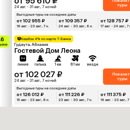
от 95 610 ₽
Показат
туры
24 авг. - 31 авг., 7 ночей
Выгодные туры на соседние даты
от 102 955 ₽
от 109 357 ₽
от 128 757 ₽
16 авг. - 23 авг., 7 н.
24 авг. - 30 авг., 6 н.
17 авг. - 24 авг., 7 
.6
Кешбэк 4% по карте Т-Банка
Гудаута, Абхазия
зывов
Гостевой Дом Леона
линия
галька
1 км
81 км
везде
от 102 027 ₽
Показат
туры
24 авг. - 31 авг., 7 ночей
Выгодные туры на соседние даты
от 126 012 ₽
от 111 226 ₽
от 111 375 ₽
15 авг. - 23 авг., 8 н.
23 авг. - 30 авг., 7 н.
16 авг. - 23 авг., 7