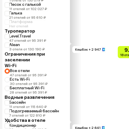
1 отель от 135 079 ₽
Песок с галькой
11 отелей от 102 027 ₽
Галька
21 отелей от 95 610 ₽
Платформа
Нет отелей
Туроператор
Level.Travel
47 отелей от 95 391 ₽
Alean
9
3 отеля от 130 190 ₽
Кешбэк
+ 2 947
Ограничения при
18 от
заселении
Wi-Fi
Все отели
47 отелей от 95 391 ₽
Есть Wi-Fi
30 отелей от 95 391 ₽
Бесплатный Wi-Fi
28 отелей от 95 391 ₽
Водные развлечения
Бассейн
11 отелей от 115 640 ₽
Подогреваемый бассейн
7 отелей от 122 810 ₽
Удобства в отеле
Кондиционер
Кешбэк
+ 2 641