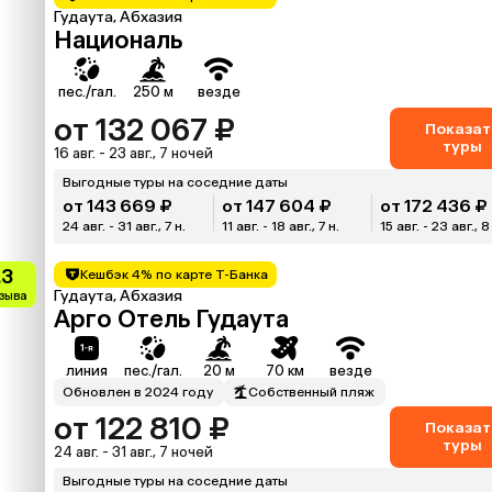
Гудаута, Абхазия
Националь
пес./гал.
250 м
везде
от 132 067 ₽
Показат
туры
16 авг. - 23 авг., 7 ночей
Выгодные туры на соседние даты
от 143 669 ₽
от 147 604 ₽
от 172 436 ₽
24 авг. - 31 авг., 7 н.
11 авг. - 18 авг., 7 н.
15 авг. - 23 авг., 8
.3
Кешбэк 4% по карте Т-Банка
Гудаута, Абхазия
тзыва
Арго Отель Гудаута
линия
пес./гал.
20 м
70 км
везде
Обновлен в 2024 году
Собственный пляж
от 122 810 ₽
Показат
туры
24 авг. - 31 авг., 7 ночей
Выгодные туры на соседние даты