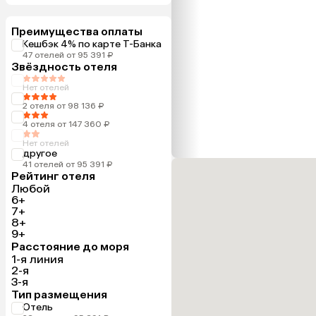
Преимущества оплаты
Кешбэк 4% по карте Т-Банка
47 отелей от 95 391 ₽
Звёздность отеля
Нет отелей
2 отеля от 98 136 ₽
4 отеля от 147 360 ₽
Нет отелей
другое
41 отелей от 95 391 ₽
Рейтинг отеля
Любой
6+
7+
8+
9+
Расстояние до моря
1-я линия
2-я
3-я
Тип размещения
Отель