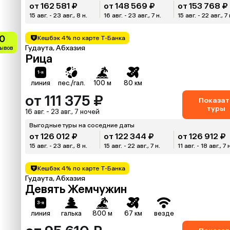
от 162 581 ₽
от 148 569 ₽
от 153 768 ₽
15 авг. - 23 авг., 8 н.
16 авг. - 23 авг., 7 н.
15 авг. - 22 авг., 7 
0
Кешбэк 4% по карте Т-Банка
Гудаута, Абхазия
зывов
Рица
линия
пес./гал.
100 м
80 км
от 111 375 ₽
Показат
туры
16 авг. - 23 авг., 7 ночей
Выгодные туры на соседние даты
от 126 012 ₽
от 122 344 ₽
от 126 912 ₽
15 авг. - 23 авг., 8 н.
15 авг. - 22 авг., 7 н.
11 авг. - 18 авг., 7 
Кешбэк 4% по карте Т-Банка
Гудаута, Абхазия
Девять Жемчужин
линия
галька
800 м
67 км
везде