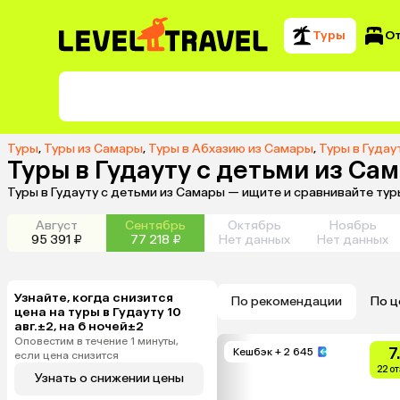
Туры
О
Туры
,
Туры из Самары
,
Туры в Абхазию из Самары
,
Туры в Гудау
Туры в Гудауту с детьми из Са
Туры в Гудауту с детьми из Самары — ищите и сравнивайте ту
Август
Сентябрь
Октябрь
Ноябрь
95 391 ₽
77 218 ₽
Нет данных
Нет данных
Узнайте, когда снизится
По рекомендации
По ц
цена на туры в Гудауту 10
авг.±2, на 6 ночей±2
Оповестим в течение 1 минуты,
7
Кешбэк
+ 2 645
если цена снизится
22 о
Узнать о снижении цены