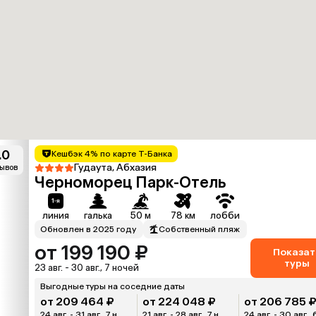
.0
Кешбэк 4% по карте Т-Банка
Гудаута, Абхазия
зывов
Черноморец Парк-Отель
линия
галька
50 м
78 км
лобби
Обновлен в 2025 году
Собственный пляж
от 199 190 ₽
Показат
туры
23 авг. - 30 авг., 7 ночей
Выгодные туры на соседние даты
от 209 464 ₽
от 224 048 ₽
от 206 785 
24 авг. - 31 авг., 7 н.
21 авг. - 28 авг., 7 н.
24 авг. - 30 авг., 