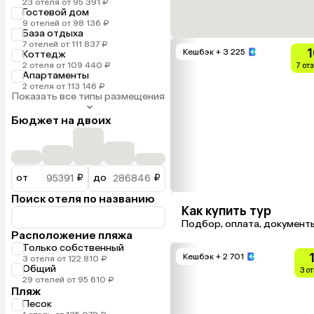
23 отеля от 95 391 ₽
Гостевой дом
9 отелей от 98 136 ₽
База отдыха
7 отелей от 111 837 ₽
1
Кешбэк
+ 3 225
Коттедж
2 отеля от 109 440 ₽
7 от
Апартаменты
2 отеля от 113 146 ₽
Показать все типы размещения
Бюджет на двоих
от
₽
до
₽
Поиск отеля по названию
Как купить тур
Подбор, оплата, документ
Расположение пляжа
Только собственный
Кешбэк
+ 2 701
3 отеля от 122 810 ₽
Общий
3 о
29 отелей от 95 610 ₽
Пляж
Песок