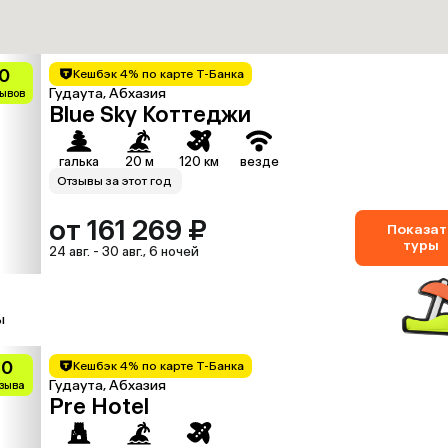
0
Кешбэк 4% по карте Т-Банка
Гудаута, Абхазия
зывов
Blue Sky Коттеджи
галька
20 м
120 км
везде
Отзывы за этот год
от 161 269 ₽
Показат
туры
24 авг. - 30 авг., 6 ночей
ы
10
Кешбэк 4% по карте Т-Банка
Гудаута, Абхазия
тзыва
Pre Hotel