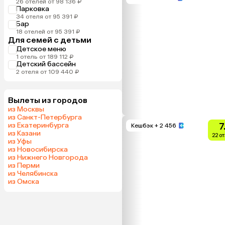
26 отелей от 98 136 ₽
Парковка
34 отеля от 95 391 ₽
Бар
18 отелей от 95 391 ₽
Для семей с детьми
Детское меню
1 отель от 189 112 ₽
Детский бассейн
2 отеля от 109 440 ₽
Вылеты из городов
из Москвы
из Санкт-Петербурга
из Екатеринбурга
7
Кешбэк
+ 2 456
из Казани
22 о
из Уфы
из Новосибирска
из Нижнего Новгорода
из Перми
из Челябинска
из Омска