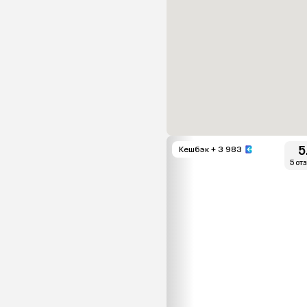
5
Кешбэк
+ 3 983
5 от