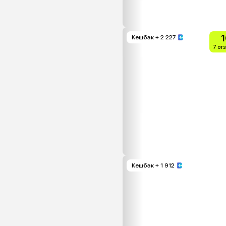
1
Кешбэк
+ 2 227
7 от
Кешбэк
+ 1 912