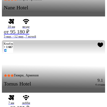
Nane Hotel
10 км
везде
от 95 180 ₽
5 мар. - 12 мар., 7 ночей
Кешбэк
+ 1 667
Гюмри, Армения
9.1
Tomus Hotel
4 отзыва
7 км
лобби