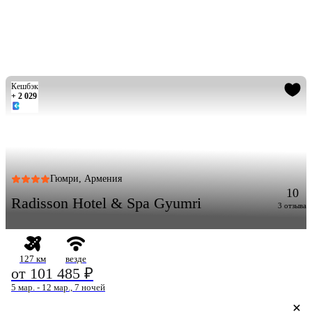
Кешбэк
+ 2 029
Гюмри, Армения
10
Radisson Hotel & Spa Gyumri
3 отзыва
127 км
везде
от 101 485 ₽
5 мар. - 12 мар., 7 ночей