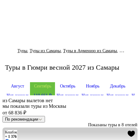
Туры
,
Туры из Самары
,
Туры в Армению из Самары
,
Туры в Гю
Туры в Гюмри весной 2027 из Самары
Август
Сентябрь
Октябрь
Ноябрь
Декабрь
Я
Нет данных
110 661 ₽
Нет данных
Нет данных
Нет данных
Нет
из
Самары
вылетов нет
мы показали туры
из
Москвы
от 68 836 ₽
По рекомендации
Показаны туры в 8 отелей
Кешбэк
+ 1 376