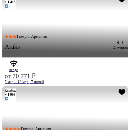
+ 1 415
Гюмри, Армения
9.3
Araks
12 отзывов
везде
от 70 771 ₽
5 мар. - 12 мар., 7 ночей
Кешбэк
+ 1 903
Гюмри, Армения