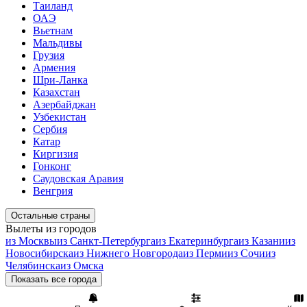
Таиланд
ОАЭ
Вьетнам
Мальдивы
Грузия
Армения
Шри-Ланка
Казахстан
Азербайджан
Узбекистан
Сербия
Катар
Киргизия
Гонконг
Саудовская Аравия
Венгрия
Остальные страны
Вылеты из городов
из Москвы
из Санкт-Петербурга
из Екатеринбурга
из Казани
из
Новосибирска
из Нижнего Новгорода
из Перми
из Сочи
из
Челябинска
из Омска
Показать все города