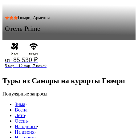
Гюмри, Армения
Отель Prime
6 км
везде
от 85 530 ₽
5 мар. - 12 мар., 7 ночей
Туры из Самары на курорты Гюмри
Популярные запросы
Зима
·
Весна
·
Лето
·
Осень
·
На одного
·
На двоих
·
На троих
·