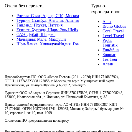
Отели без перелета
Туры от
туроператоров
Россия:
Сочи,
Адлер,
СПб,
Москва
Турция:
Стамбул,
Анталья,
Алания
Anex
Таиланд:
Пхукет,
Паттайя
Biblio Globus
Египет:
Хургада,
Шарм-Эль-Шейх
Coral Travel
ОАЭ:
Дубай,
Шарджа
Level.Travel
Мальдивы:
Мале,
Маафуши
Pegas
Шри-Ланка:
Хиккадува
Индия:
Гоа
Touristik
Fun&Sun
Sunmar
Tez Tour
Алеан
Правообладатель ПО: ООО «Левел Тревел» (2011 - 2026) ИНН 7716697924,
ОГРН 1117746723808 123056, г. Москва, вн.тер.г. Муниципальный округ
Пресненский, ул. Юлиуса Фучика, д.6, стр.2, помещ.6Ч
Турагент: ООО «Академия Сервиса» ИНН 3702175896, ОГРН 1173702008248,
153000, Ивановская обл., г. Иваново, ул. Парижской Коммуны, д. ЗА
Прием платежей осуществляется через АО «ПРЦ» ИНН 7718696387, КПП
771701001, ОГРН 1087746411741, 129085, Москва г, Звёздный бульвар, дом №
19, строение 1, эт. 10, пом. 1009
Стоимость ПО предоставляется по запросу
Вся информация, размещённая на сайте, носит информационный характер и не