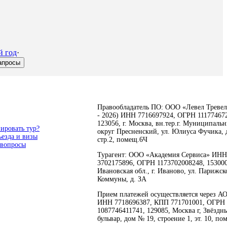
й год
·
апросы
Правообладатель ПО: ООО «Левел Тревел
- 2026) ИНН 7716697924, ОГРН 11177467
123056, г. Москва, вн.тер.г. Муниципаль
ировать тур?
округ Пресненский, ул. Юлиуса Фучика, д
ъезда и визы
стр.2, помещ.6Ч
 вопросы
Турагент: ООО «Академия Сервиса» ИНН
3702175896, ОГРН 1173702008248, 153000
Ивановская обл., г. Иваново, ул. Парижск
Коммуны, д. ЗА
Прием платежей осуществляется через А
ИНН 7718696387, КПП 771701001, ОГРН
1087746411741, 129085, Москва г, Звёздн
бульвар, дом № 19, строение 1, эт. 10, по