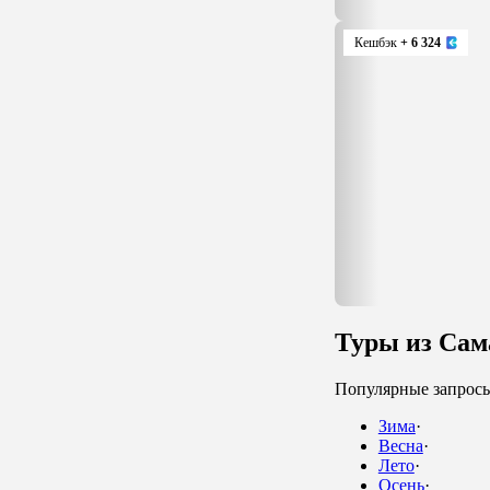
Кешбэк
+ 6 324
Туры из Сам
Популярные запрос
Зима
·
Весна
·
Лето
·
Осень
·