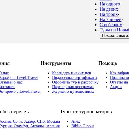
На одного
·
На двоих
·
На троих
·
На 7 ночей
·
С ребенком
·
Туры на Новы
Показать все з
ания
Инструменты
Помощь
О нас
Календарь низких цен
Как заброн
Карьера в Level.Travel
Подарочные сертификаты
Правила в
Отзывы о нас
Оформить тур в рассрочку
Ответы на
Контакты
Партнерская программа
Акции
Ко-промо с Level.Travel
Журнал о путешествиях
 без перелета
Туры от туроператоров
Россия:
Сочи,
Адлер,
СПб,
Москва
Anex
Турция:
Стамбул,
Анталья,
Алания
Biblio Globus