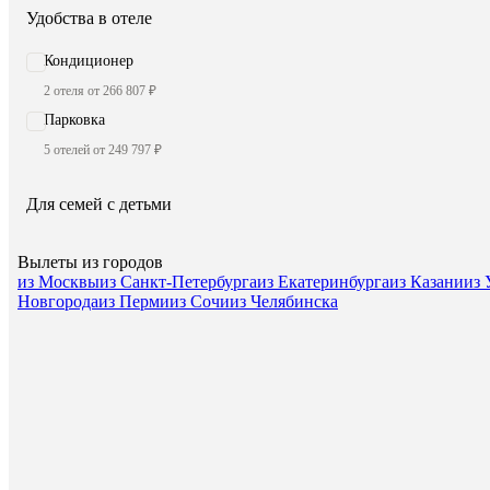
Удобства в отеле
Кондиционер
2 отеля от 266 807 ₽
Парковка
5 отелей от 249 797 ₽
Для семей с детьми
Вылеты из городов
из Москвы
из Санкт-Петербурга
из Екатеринбурга
из Казани
из
Новгорода
из Перми
из Сочи
из Челябинска