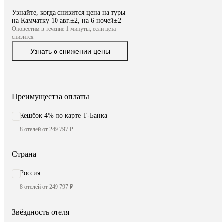
Узнайте, когда снизится цена на туры
на Камчатку 10 авг.±2, на 6 ночей±2
Оповестим в течение 1 минуты, если цена
снизится
Узнать о снижении цены
Преимущества оплаты
Кешбэк 4% по карте Т-Банка
8 отелей от 249 797 ₽
Страна
Россия
8 отелей от 249 797 ₽
Звёздность отеля