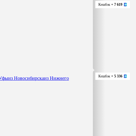
Кешбэк
+ 7 619
Кешбэк
+ 5 336
 Уфы
из Новосибирска
из Нижнего