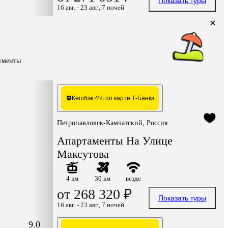
Показать туры
16 авг. - 23 авг., 7 ночей
кументы
Кешбэк 4% по карте Т-Банка
Петропавловск-Камчатский, Россия
Апартаменты На Улице
Максутова
4 км
30 км
везде
от 268 320 ₽
Показать туры
16 авг. - 23 авг., 7 ночей
9.0