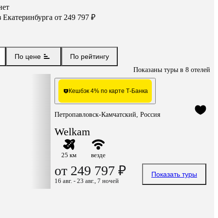
нет
з
Екатеринбурга
от 249 797 ₽
По цене
По рейтингу
Показаны туры в 8 отелей
Кешбэк 4% по карте Т-Банка
Петропавловск-Камчатский, Россия
Welkam
25 км
везде
от 249 797 ₽
Показать туры
16 авг. - 23 авг., 7 ночей