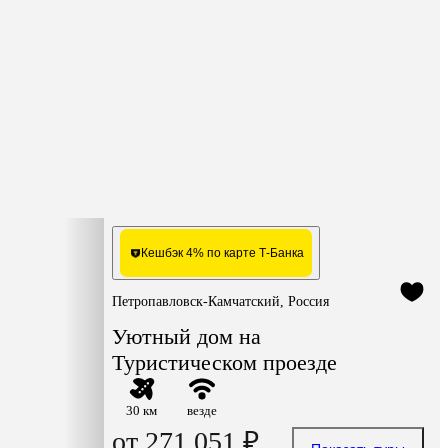
Кешбэк 4% по карте Т-Банка
Петропавловск-Камчатский, Россия
Уютный дом на
Туристическом проезде
30 км
везде
от 271 051 ₽