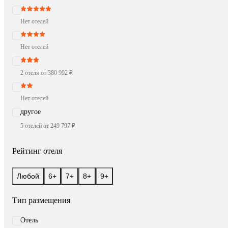
Нет отелей
Нет отелей
2 отеля от 380 992 ₽
Нет отелей
другое
5 отелей от 249 797 ₽
Рейтинг отеля
Любой
6+
7+
8+
9+
Тип размещения
Отель