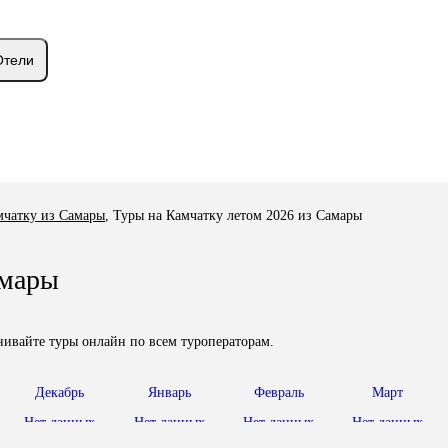
Отели
мчатку из Самары
,
Туры на Камчатку летом 2026 из Самары
амары
нивайте туры онлайн по всем туроператорам.
Декабрь
Январь
Февраль
Март
Нет данных
Нет данных
Нет данных
Нет данных