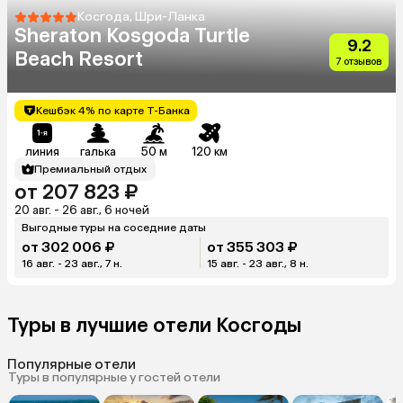
Косгода, Шри-Ланка
Sheraton Kosgoda Turtle
9.2
Beach Resort
7 отзывов
Кешбэк 4% по карте Т-Банка
линия
галька
50 м
120 км
Премиальный отдых
от 207 823 ₽
20 авг. - 26 авг., 6 ночей
Выгодные туры на соседние даты
от 302 006 ₽
от 355 303 ₽
16 авг. - 23 авг., 7 н.
15 авг. - 23 авг., 8 н.
Туры в лучшие отели Косгоды
Популярные отели
Туры в популярные у гостей отели