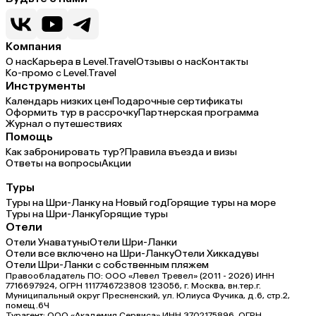
Компания
О нас
Карьера в Level.Travel
Отзывы о нас
Контакты
Ко-промо с Level.Travel
Инструменты
Календарь низких цен
Подарочные сертификаты
Оформить тур в рассрочку
Партнерская программа
Журнал о путешествиях
Помощь
Как забронировать тур?
Правила въезда и визы
Ответы на вопросы
Акции
Туры
Туры на Шри-Ланку на Новый год
Горящие туры на море
Туры на Шри-Ланку
Горящие туры
Отели
Отели Унаватуны
Отели Шри-Ланки
Отели все включено на Шри-Ланку
Отели Хиккадувы
Отели Шри-Ланки с собственным пляжем
Правообладатель ПО: ООО «Левел Тревел» (2011 - 2026) ИНН
7716697924, ОГРН 1117746723808 123056, г. Москва, вн.тер.г.
Муниципальный округ Пресненский, ул. Юлиуса Фучика, д.6, стр.2,
помещ.6Ч
Турагент: ООО «Академия Сервиса» ИНН 3702175896, ОГРН