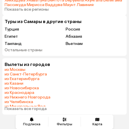
Хиккадува
·
Унаватуна
·
Бентота
·
Берувела
·
Ахунгала
·
Велигама
·
Пассикуда
·
Мирисса
·
Ваддува
·
Маунт Лавиния
·
Показать все регионы
Туры из Самары в другие страны
Турция
Россия
Египет
Абхазия
Таиланд
Вьетнам
Остальные страны
ОАЭ
Мальдивы
Грузия
Армения
Вылеты из городов
Беларусь
Шри-Ланка
из Москвы
Казахстан
Азербайджан
из Санкт-Петербурга
из Екатеринбурга
Узбекистан
Сербия
из Казани
Катар
Киргизия
из Новосибирска
из Краснодара
Гонконг
Саудовская Аравия
из Нижнего Новгорода
Таджикистан
Венгрия
из Челябинска
из Минеральных Вод
Показать все города
из Тюмени
Подписка
Фильтры
Карта