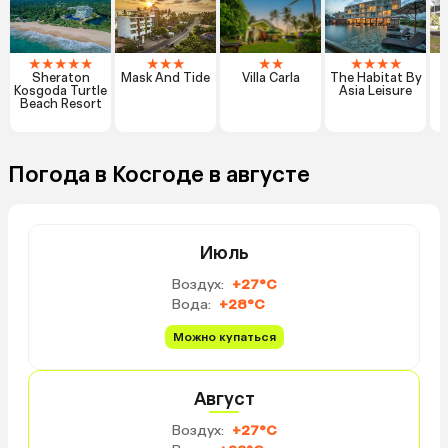
★
★
★
★
★
★
★
★
★
★
★
★
★
★
Sheraton
Mask And Tide
Villa Carla
The Habitat By
T
Kosgoda Turtle
Asia Leisure
Beach Resort
Погода в Косгоде в августе
Июль
Воздух:
+27°C
Вода:
+28°C
Можно купаться
Август
Воздух:
+27°C