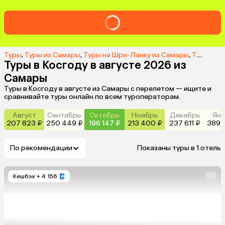
Туры
,
Туры из Самары
,
Туры на Шри-Ланку из Самары
,
Туры в Косгоду из Самары
Туры в Косгоду в августе 2026 из
Самары
Туры в Косгоду в августе из Самары с перелетом — ищите и
сравнивайте туры онлайн по всем туроператорам.
Август
Сентябрь
Октябрь
Ноябрь
Декабрь
Янв
207 823 ₽
250 449 ₽
196 147 ₽
213 400 ₽
237 611 ₽
389 
По рекомендации
Показаны туры в 1 отель
Кешбэк
+ 4 156