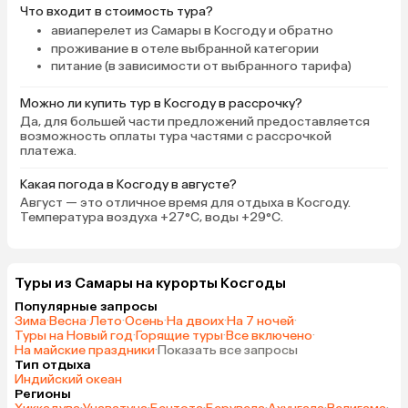
Что входит в стоимость тура?
авиаперелет из Самары в Косгоду и обратно
проживание в отеле выбранной категории
питание (в зависимости от выбранного тарифа)
Можно ли купить тур в Косгоду в рассрочку?
Да, для большей части предложений предоставляется
возможность оплаты тура частями с рассрочкой
платежа.
Какая погода в Косгоду в августе?
Август — это отличное время для отдыха в Косгоду.
Температура воздуха +27°C, воды +29°C.
Туры из Самары на курорты Косгоды
Популярные запросы
Зима
·
Весна
·
Лето
·
Осень
·
На двоих
·
На 7 ночей
·
Туры на Новый год
·
Горящие туры
·
Все включено
·
На майские праздники
·
Показать все запросы
Тип отдыха
Индийский океан
Регионы