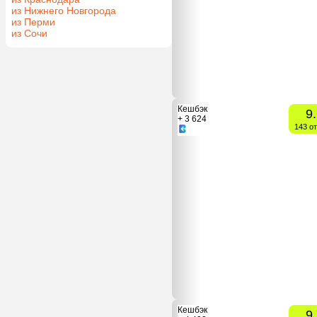
из Нижнего Новгорода
из Перми
из Сочи
Кешбэк
9
+ 3 624
143 о
Кешбэк
9