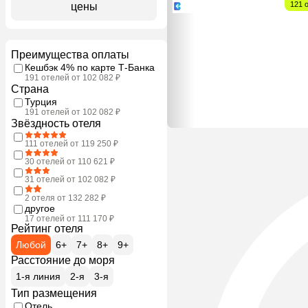
121 
цены
Преимущества оплаты
Кешбэк 4% по карте Т-Банка
191 отелей от 102 082 ₽
Страна
Турция
191 отелей от 102 082 ₽
Звёздность отеля
111 отелей от 119 250 ₽
30 отелей от 110 621 ₽
31 отелей от 102 082 ₽
2 отеля от 132 282 ₽
другое
17 отелей от 111 170 ₽
Рейтинг отеля
Любой
6+
7+
8+
9+
Расстояние до моря
1-я линия
2-я
3-я
Тип размещения
Отель