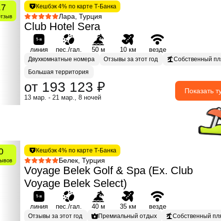
.7
Кешбэк 4% по карте Т-Банка
Лара, Турция
отзыв
Club Hotel Sera
линия
пес./гал.
50 м
10 км
везде
Двухкомнатные номера
Отзывы за этот год
Собственный п
Большая территория
от 193 123 ₽
Показать т
13 мар. - 21 мар., 8 ночей
0
Кешбэк 4% по карте Т-Банка
Белек, Турция
зывов
Voyage Belek Golf & Spa (Ex. Club
Voyage Belek Select)
линия
пес./гал.
40 м
35 км
везде
Отзывы за этот год
Премиальный отдых
Собственный пл