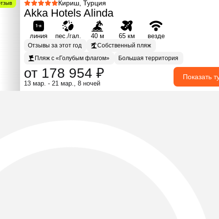
Кириш, Турция
отзыв
Akka Hotels Alinda
линия
пес./гал.
40 м
65 км
везде
Отзывы за этот год
Собственный пляж
Пляж с «Голубым флагом»
Большая территория
от 178 954 ₽
Показать т
13 мар. - 21 мар., 8 ночей