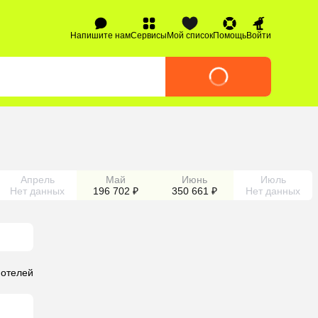
Напишите нам
Сервисы
Мой список
Помощь
Войти
Апрель
Май
Июнь
Июль
Нет данных
196 702 ₽
350 661 ₽
Нет данных
 отелей