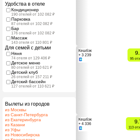
Удобства в отеле
Кондиционер
190 отелей от 102 082 ₽
Парковка
87 отелей от 102 082 ₽
Бар
176 отелей от 102 082 ₽
Массаж
143 отеля от 110 801 ₽
Для семей с детьми
Кешбэк
9
Няня
+ 3 239
74 отеля от 129 406 ₽
95 от
Детское меню
80 отелей от 110 621 ₽
Детский клуб
26 отелей от 157 211 ₽
Детский бассейн
127 отелей от 110 621 ₽
Вылеты из городов
из Москвы
из Санкт-Петербурга
из Екатеринбурга
Кешбэк
9.
+ 4 336
из Казани
113 от
из Уфы
из Новосибирска
из Краснодара