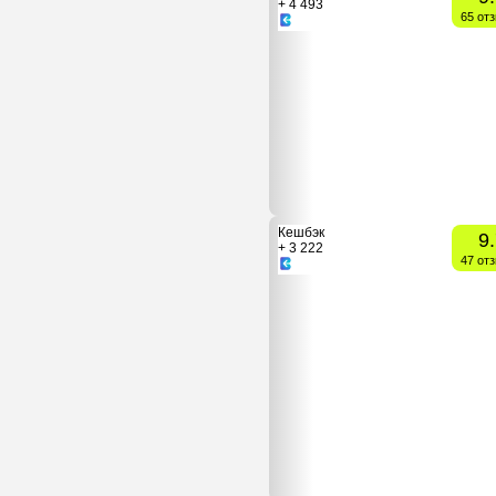
+ 4 493
65 от
Кешбэк
9
+ 3 222
47 от