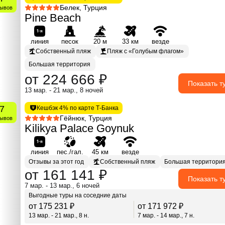
Белек, Турция
зывов
Pine Beach
линия
песок
20 м
33 км
везде
Собственный пляж
Пляж с «Голубым флагом»
Большая территория
от 224 666 ₽
Показать т
13 мар. - 21 мар., 8 ночей
.7
Кешбэк 4% по карте Т-Банка
Гёйнюк, Турция
зывов
Kilikya Palace Goynuk
линия
пес./гал.
45 км
везде
Отзывы за этот год
Собственный пляж
Большая территори
от 161 141 ₽
Показать т
7 мар. - 13 мар., 6 ночей
Выгодные туры на соседние даты
от 175 231 ₽
от 171 972 ₽
13 мар. - 21 мар., 8 н.
7 мар. - 14 мар., 7 н.