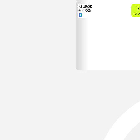
Кешбэк
7
+ 2 385
61 