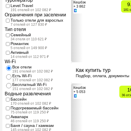
Туроператор
Кешбэк
9
Level.Travel
+ 3 862
191 отелей от 102 082 ₽
181 
Ограничения при заселении
Только отели для взрослых
7 отелей от 127 830 ₽
Тип отеля
Семейный
34 отеля от 110 621 ₽
Романтик
5 отелей от 149 900 ₽
Активный
14 отелей от 112 971 ₽
Wi-Fi
Все отели
Как купить тур
191 отелей от 102 082 ₽
Есть Wi-Fi
Подбор, оплата, документы
177 отелей от 102 082 ₽
Бесплатный Wi-Fi
Кешбэк
151 отелей от 102 082 ₽
1
+ 5 053
Водные развлечения
36 от
Бассейн
170 отелей от 102 082 ₽
Подогреваемый бассейн
75 отелей от 119 250 ₽
Аквапарк
46 отелей от 119 250 ₽
Баня / сауна / хаммам
145 отелей от 102 082 ₽