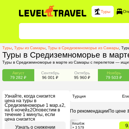
Туры
От
Туры
,
Туры из Самары
,
Туры в Средиземноморье из Самары
,
Тур
Туры в Средиземноморье в март
Туры в Средиземноморье в марте из Самары с перелетом — ищит
Август
Сентябрь
Октябрь
Ноябрь
79 282 ₽
96 001 ₽
95 960 ₽
79 503 ₽
Узнайте, когда снизится
Турция
Еги
цена на туры в
Средиземноморье 1 мар.±2,
на 6 ночей±2
Оповестим в
По рекомендации
По цене
течение 1 минуты, если
цена снизится
Кешбэк
9
Узнать о снижении
+ 3 579