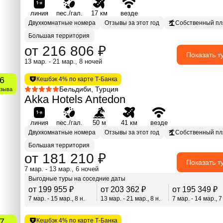
линия
пес./гал.
17 км
везде
Двухкомнатные номера
Отзывы за этот год
Собственный п
Большая территория
от 216 806 ₽
Показать т
13 мар. - 21 мар., 8 ночей
.6
Кешбэк 4% по карте Т-Банка
Бельдиби, Турция
тзыва
Akka Hotels Antedon
линия
пес./гал.
50 м
41 км
везде
Двухкомнатные номера
Отзывы за этот год
Собственный п
Большая территория
от 181 210 ₽
Показать т
7 мар. - 13 мар., 6 ночей
Выгодные туры на соседние даты
от 199 955 ₽
от 203 362 ₽
от 195 349 ₽
7 мар. - 15 мар., 8 н.
13 мар. - 21 мар., 8 н.
7 мар. - 14 мар., 7
.7
Кешбэк 4% по карте Т-Банка