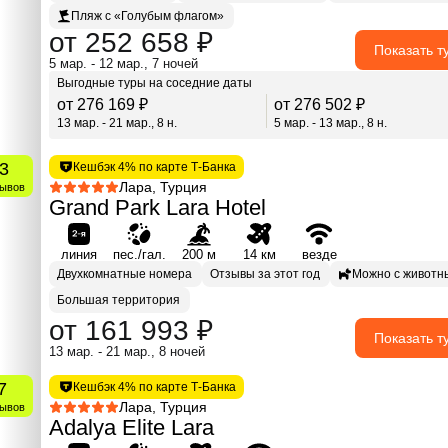
Пляж с «Голубым флагом»
от 252 658 ₽
Показать т
5 мар. - 12 мар., 7 ночей
Выгодные туры на соседние даты
от 276 169 ₽
от 276 502 ₽
13 мар. - 21 мар., 8 н.
5 мар. - 13 мар., 8 н.
.3
Кешбэк 4% по карте Т-Банка
Лара, Турция
зывов
Grand Park Lara Hotel
линия
пес./гал.
200 м
14 км
везде
Двухкомнатные номера
Отзывы за этот год
Можно с животн
Большая территория
от 161 993 ₽
Показать т
13 мар. - 21 мар., 8 ночей
7
Кешбэк 4% по карте Т-Банка
Лара, Турция
зывов
Adalya Elite Lara