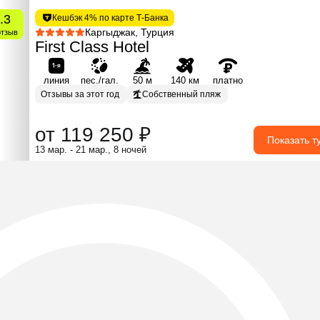
.3
Кешбэк 4% по карте Т-Банка
Каргыджак, Турция
отзыв
First Class Hotel
линия
пес./гал.
50 м
140 км
платно
Отзывы за этот год
Собственный пляж
от 119 250 ₽
Показать т
13 мар. - 21 мар., 8 ночей