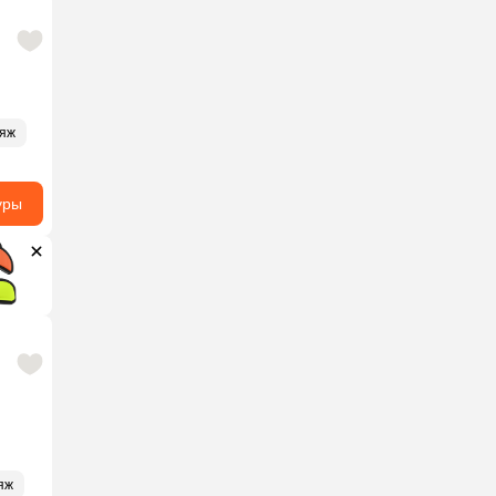
ляж
уры
яж