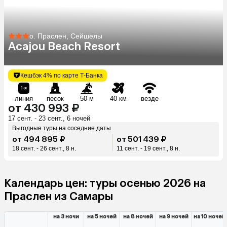
о. Праслен, Сейшелы
Acajou Beach Resort
Кешбэк 4% по карте Т-Банка
линия
песок
50 м
40 км
везде
от 430 993 ₽
17 сент. - 23 сент., 6 ночей
Выгодные туры на соседние даты
от 494 895 ₽
от 501 439 ₽
18 сент. - 26 сент., 8 н.
11 сент. - 19 сент., 8 н.
Календарь цен: туры осенью 2026 на
Праслен из Самары
на 3 ночи
на 5 ночей
на 8 ночей
на 9 ночей
на 10 ночей