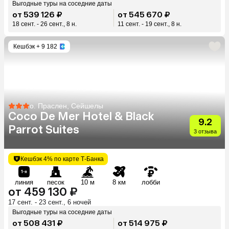
Выгодные туры на соседние даты
от 539 126 ₽
от 545 670 ₽
18 сент. - 26 сент., 8 н.
11 сент. - 19 сент., 8 н.
Кешбэк
+ 9 182
о. Праслен, Сейшелы
Coco De Mer Hotel & Black
9.2
Parrot Suites
3 отзыва
Кешбэк 4% по карте Т-Банка
линия
песок
10 м
8 км
лобби
от 459 130 ₽
17 сент. - 23 сент., 6 ночей
Выгодные туры на соседние даты
от 508 431 ₽
от 514 975 ₽