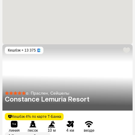
Кешбэк
+ 13 375
о. Праслен, Сейшелы
Constance Lemuria Resort
Кешбэк 4% по карте Т-Банка
линия
песок
10 м
4 км
везде