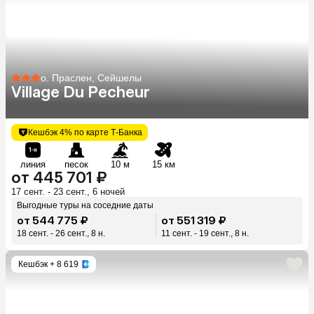
о. Праслен, Сейшелы
Village Du Pecheur
Кешбэк 4% по карте Т-Банка
линия
песок
10 м
15 км
от 445 701 ₽
17 сент. - 23 сент., 6 ночей
Выгодные туры на соседние даты
от 544 775 ₽
от 551 319 ₽
18 сент. - 26 сент., 8 н.
11 сент. - 19 сент., 8 н.
Кешбэк
+ 8 619