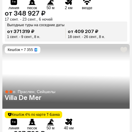
линия
песок
50 м
2 км
везде
от 348 927 ₽
17 сент. - 23 сент., 6 ночей
Выгодные туры на соседние даты
от 371 319 ₽
от 409 207 ₽
1 сент. - 9 сент., 8 н.
18 сент. - 26 сент., 8 н.
Кешбэк
+ 7 355
о. Праслен, Сейшелы
Villa De Mer
Кешбэк 4% по карте Т-Банка
линия
песок
50 м
40 км