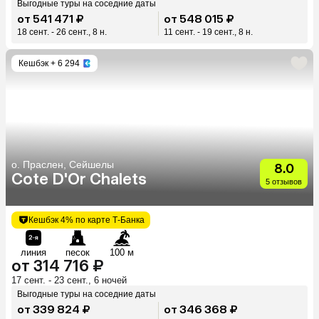
Выгодные туры на соседние даты
от 541 471 ₽
от 548 015 ₽
18 сент. - 26 сент., 8 н.
11 сент. - 19 сент., 8 н.
Кешбэк
+ 6 294
о. Праслен, Сейшелы
8.0
Cote D'Or Chalets
5 отзывов
Кешбэк 4% по карте Т-Банка
линия
песок
100 м
от 314 716 ₽
17 сент. - 23 сент., 6 ночей
Выгодные туры на соседние даты
от 339 824 ₽
от 346 368 ₽