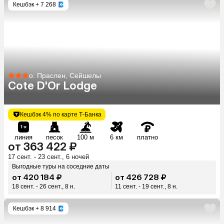
Кешбэк
+ 7 268
о. Праслен, Сейшелы
Cote D'Or Lodge
Кешбэк 4% по карте Т-Банка
линия
песок
100 м
6 км
платно
от 363 422 ₽
17 сент. - 23 сент., 6 ночей
Выгодные туры на соседние даты
от 420 184 ₽
от 426 728 ₽
18 сент. - 26 сент., 8 н.
11 сент. - 19 сент., 8 н.
Кешбэк
+ 8 914