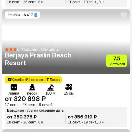
18 сент. - 26 сент., 8 н.
11 сент. - 19 сент., 8 н.
Кешбэк
+ 6 417
о. Праслен, Сейшелы
Berjaya Praslin Beach
7.5
Resort
12 отзывов
Кешбэк 4% по карте Т-Банка
линия
песок
100 м
15 км
от 320 898 ₽
17 сент. - 23 сент., 6 ночей
Выгодные туры на соседние даты
от 350 375 ₽
от 356 919 ₽
18 сент. - 26 сент., 8 н.
11 сент. - 19 сент., 8 н.