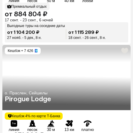
линия
песок
50 м
40 км
лобби
Премиальный отдых
от 884 804 ₽
17 сент. - 23 сент., 6 ночей
Выгодные туры на соседние даты
от 1 104 200 ₽
от 1 115 289 ₽
27 нояб. - 5 дек., 8 н.
18 сент. - 26 сент., 8 н.
Кешбэк
+ 7 426
о. Праслен, Сейшелы
Pirogue Lodge
Кешбэк 4% по карте Т-Банка
линия
песок
30 м
13 км
платно