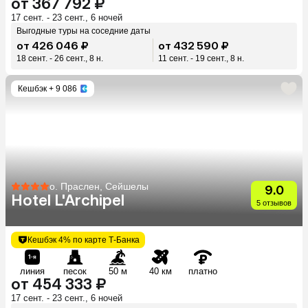
от 367 792 ₽
17 сент. - 23 сент., 6 ночей
Выгодные туры на соседние даты
от 426 046 ₽
от 432 590 ₽
18 сент. - 26 сент., 8 н.
11 сент. - 19 сент., 8 н.
Кешбэк
+ 9 086
о. Праслен, Сейшелы
9.0
Hotel L'Archipel
5 отзывов
Кешбэк 4% по карте Т-Банка
линия
песок
50 м
40 км
платно
от 454 333 ₽
17 сент. - 23 сент., 6 ночей