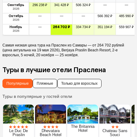
Сентябрь
296 238 ₽
341 428 ₽
506 324 ₽
—
—
2026
Октябрь
—
—
—
566 392 ₽
485 990 ₽
2026
Ноябрь
—
264 702 ₽
334 734 ₽
351 194 ₽
559 907 ₽
2026
Самая низкая цена тура на Праслен из Самары — от 264 702 рублей
(цена актуальна на 19 мая 2026), Berjaya Praslin Beach Resort, 2-е
взрослых, 5 ночей, 20 ноября — 25 ноября.
Туры в лучшие отели Праслена
Популярные
Пляжные
Только для взрослых
Туры в популярные у гостей отели
★
★
★
★
★
★
★
★
★
The Britannia
★
★
Hotel
Le Duc De
Dhevatara
Chateau Sans
Praslin
Beach Hotel
Souci