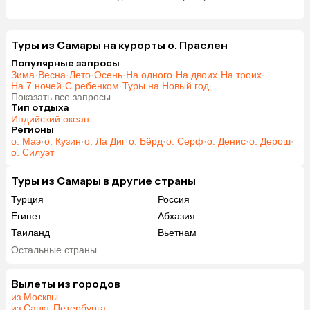
Туры из Самары на курорты о. Праслен
Популярные запросы
Зима
·
Весна
·
Лето
·
Осень
·
На одного
·
На двоих
·
На троих
·
На 7 ночей
·
С ребенком
·
Туры на Новый год
·
Показать все запросы
Тип отдыха
Индийский океан
Регионы
о. Маэ
·
о. Кузин
·
о. Ла Диг
·
о. Бёрд
·
о. Серф
·
о. Денис
·
о. Дерош
·
о. Силуэт
Туры из Самары в другие страны
Турция
Россия
Египет
Абхазия
Таиланд
Вьетнам
ОАЭ
Мальдивы
Остальные страны
Грузия
Армения
Шри-Ланка
Казахстан
Вылеты из городов
из Москвы
Азербайджан
Узбекистан
из Санкт-Петербурга