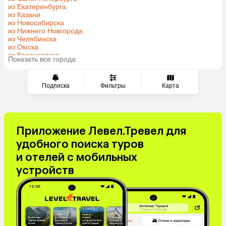
Сербия
Катар
из Екатеринбурга
из Казани
Киргизия
Гонконг
из Новосибирска
Саудовская Аравия
Венгрия
из Нижнего Новгорода
из Челябинска
из Омска
из Красноярска
Показать все города
из Волгограда
Подписка
Фильтры
Карта
Приложение Левел.Тревел для
удобного поиска туров
и отелей с мобильных
устройств