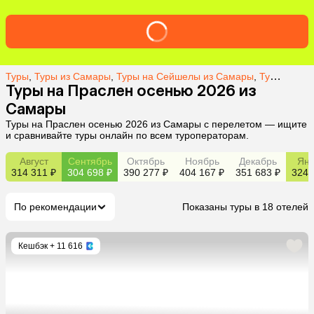
Туры
,
Туры из Самары
,
Туры на Сейшелы из Самары
,
Туры на о. Праслен из Самары
Туры на Праслен осенью 2026 из
Самары
Туры на Праслен осенью 2026 из Самары с перелетом — ищите
и сравнивайте туры онлайн по всем туроператорам.
Август
Сентябрь
Октябрь
Ноябрь
Декабрь
Янв
314 311 ₽
304 698 ₽
390 277 ₽
404 167 ₽
351 683 ₽
324 
По рекомендации
Показаны туры в 18 отелей
Кешбэк
+ 11 616