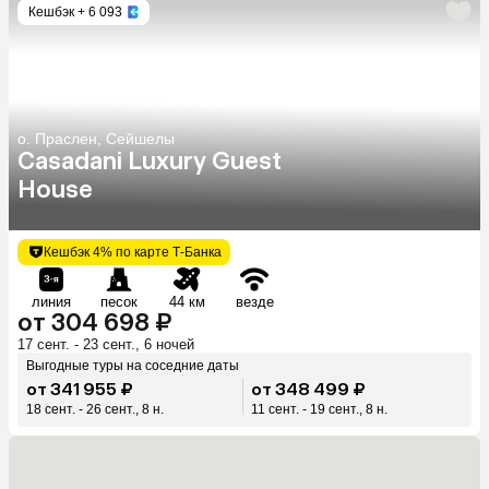
Кешбэк
+ 6 093
о. Праслен, Сейшелы
Casadani Luxury Guest
House
Кешбэк 4% по карте Т-Банка
линия
песок
44 км
везде
от 304 698 ₽
17 сент. - 23 сент., 6 ночей
Выгодные туры на соседние даты
от 341 955 ₽
от 348 499 ₽
18 сент. - 26 сент., 8 н.
11 сент. - 19 сент., 8 н.