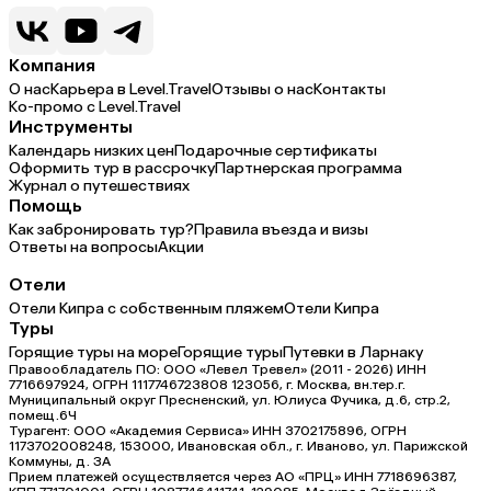
Компания
О нас
Карьера в Level.Travel
Отзывы о нас
Контакты
Ко-промо с Level.Travel
Инструменты
Календарь низких цен
Подарочные сертификаты
Оформить тур в рассрочку
Партнерская программа
Журнал о путешествиях
Помощь
Как забронировать тур?
Правила въезда и визы
Ответы на вопросы
Акции
Отели
Отели Кипра с собственным пляжем
Отели Кипра
Туры
Горящие туры на море
Горящие туры
Путевки в Ларнаку
Правообладатель ПО: ООО «Левел Тревел» (2011 - 2026) ИНН
7716697924, ОГРН 1117746723808 123056, г. Москва, вн.тер.г.
Муниципальный округ Пресненский, ул. Юлиуса Фучика, д.6, стр.2,
помещ.6Ч
Турагент: ООО «Академия Сервиса» ИНН 3702175896, ОГРН
1173702008248, 153000, Ивановская обл., г. Иваново, ул. Парижской
Коммуны, д. ЗА
Прием платежей осуществляется через АО «ПРЦ» ИНН 7718696387,