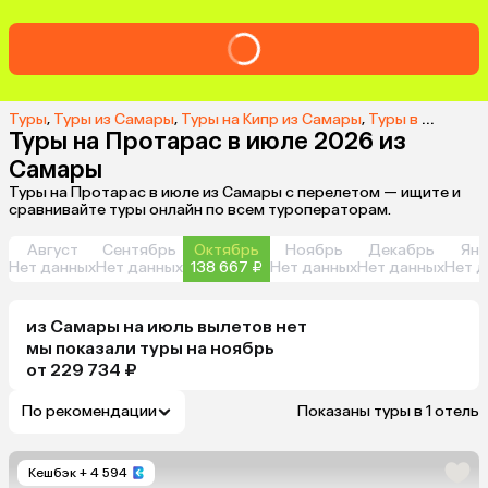
Туры
,
Туры из Самары
,
Туры на Кипр из Самары
,
Туры в Протарас из Самары
Туры на Протарас в июле 2026 из
Самары
Туры на Протарас в июле из Самары с перелетом — ищите и
сравнивайте туры онлайн по всем туроператорам.
Август
Сентябрь
Октябрь
Ноябрь
Декабрь
Янв
Нет данных
Нет данных
138 667 ₽
Нет данных
Нет данных
Нет д
из
Самары
на июль
вылетов нет
мы показали туры
на
ноябрь
от 229 734 ₽
По рекомендации
Показаны туры в 1 отель
Кешбэк
+ 4 594