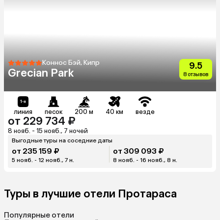
Коннос Бэй, Кипр
9.5
Grecian Park
8 отзывов
линия
песок
200 м
40 км
везде
от 229 734 ₽
8 нояб. - 15 нояб., 7 ночей
Выгодные туры на соседние даты
от 235 159 ₽
от 309 093 ₽
5 нояб. - 12 нояб., 7 н.
8 нояб. - 16 нояб., 8 н.
Туры в лучшие отели Протараса
Популярные отели