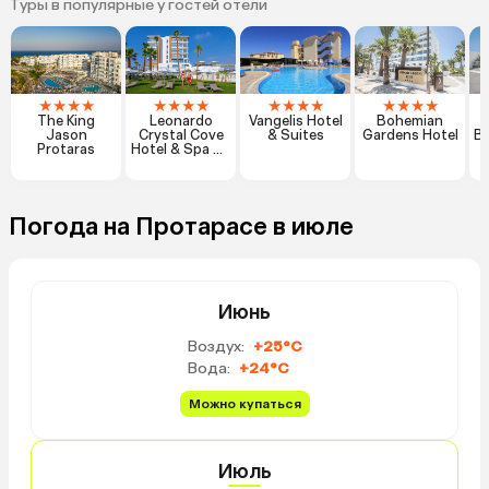
Туры в популярные у гостей отели
★
★
★
★
★
★
★
★
★
★
★
★
★
★
★
★
The King
Leonardo
Vangelis Hotel
Bohemian
Jason
Crystal Cove
& Suites
Gardens Hotel
Bo
Protaras
Hotel & Spa By
The Sea
Погода на Протарасе в июле
Июнь
Воздух:
+25°C
Вода:
+24°C
Можно купаться
Июль