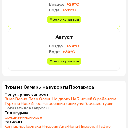
Воздух:
+29°C
Вода:
+28°C
Можно купаться
Август
Воздух:
+29°C
Вода:
+30°C
Можно купаться
Туры из Самары на курорты Протараса
Популярные запросы
Зима
·
Весна
·
Лето
·
Осень
·
На двоих
·
На 7 ночей
·
С ребенком
·
Туры на Новый год
·
На осенние каникулы
·
Горящие туры
·
Показать все запросы
Тип отдыха
Средиземноморье
Регионы
Каппарис
·
Ларнака
·
Никосия
·
Айа-Напа
·
Лимасол
·
Пафос
·