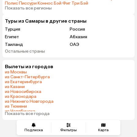
Полис
·
Писсури
·
Коннос Бэй
·
Фиг Три Бэй
·
Показать все регионы
Туры из Самары в другие страны
Турция
Россия
Египет
Абхазия
Таиланд
ОАЭ
Остальные страны
Вьетнам
Мальдивы
Грузия
Беларусь
Вылеты из городов
Армения
Шри-Ланка
из Москвы
Казахстан
Азербайджан
из Санкт-Петербурга
из Екатеринбурга
Узбекистан
Сербия
из Казани
Катар
Киргизия
из Новосибирска
из Краснодара
Гонконг
Саудовская Аравия
из Нижнего Новгорода
Таджикистан
Венгрия
из Тюмени
из Челябинска
Показать все города
из Минеральных Вод
Подписка
Фильтры
Карта