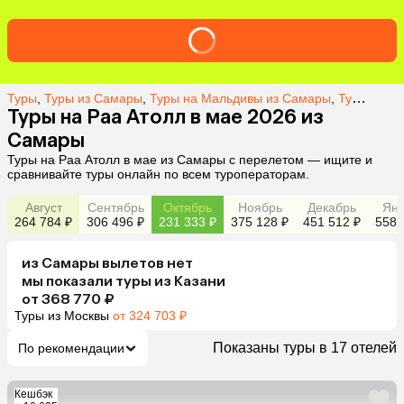
Туры
,
Туры из Самары
,
Туры на Мальдивы из Самары
,
Туры в Раа Атолл из Самары
Туры на Раа Атолл в мае 2026 из
Самары
Туры на Раа Атолл в мае из Самары с перелетом — ищите и
сравнивайте туры онлайн по всем туроператорам.
Август
Сентябрь
Октябрь
Ноябрь
Декабрь
Янв
264 784 ₽
306 496 ₽
231 333 ₽
375 128 ₽
451 512 ₽
558 
из
Самары
вылетов нет
мы показали туры
из
Казани
от 368 770 ₽
Туры из Москвы
от 324 703 ₽
Показаны туры в 17 отелей
По рекомендации
Кешбэк