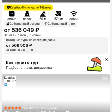
Кешбэк 4% по карте Т-Банка
линия
песок
50 м
159 км
лобби
Собственный остров
Собственный пляж
от 536 049 ₽
31 мая - 7 июн., 7 ночей
Выгодные туры на соседние даты
от 569 506 ₽
31 мая - 8 июн., 8 н.
Как купить тур
Подбор, оплата, документы
Кешбэк
+ 10 587
Раа Атолл, Мальдивы