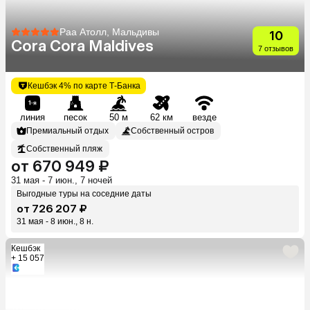
Раа Атолл, Мальдивы
10
Cora Cora Maldives
7 отзывов
Кешбэк 4% по карте Т-Банка
линия
песок
50 м
62 км
везде
Премиальный отдых
Собственный остров
Собственный пляж
от 670 949 ₽
31 мая - 7 июн., 7 ночей
Выгодные туры на соседние даты
от 726 207 ₽
31 мая - 8 июн., 8 н.
Кешбэк
+ 15 057