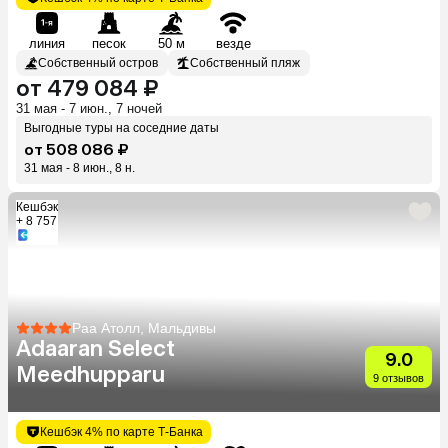
линия
песок
50 м
везде
Собственный остров
Собственный пляж
от 479 084 ₽
31 мая - 7 июн., 7 ночей
Выгодные туры на соседние даты
от 508 086 ₽
31 мая - 8 июн., 8 н.
Кешбэк
+ 8 757
Раа Атолл, Мальдивы
Adaaran Select
9.0
Meedhupparu
9 отзывов
Кешбэк 4% по карте Т-Банка