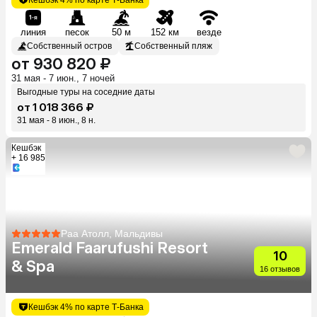
линия
песок
50 м
152 км
везде
Собственный остров
Собственный пляж
от 930 820 ₽
31 мая - 7 июн., 7 ночей
Выгодные туры на соседние даты
от 1 018 366 ₽
31 мая - 8 июн., 8 н.
Кешбэк
+ 16 985
Раа Атолл, Мальдивы
Emerald Faarufushi Resort
10
& Spa
16 отзывов
Кешбэк 4% по карте Т-Банка