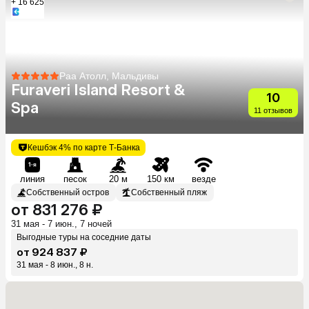
+ 16 625
Раа Атолл, Мальдивы
Furaveri Island Resort &
10
Spa
11 отзывов
Кешбэк 4% по карте Т-Банка
линия
песок
20 м
150 км
везде
Собственный остров
Собственный пляж
от 831 276 ₽
31 мая - 7 июн., 7 ночей
Выгодные туры на соседние даты
от 924 837 ₽
31 мая - 8 июн., 8 н.