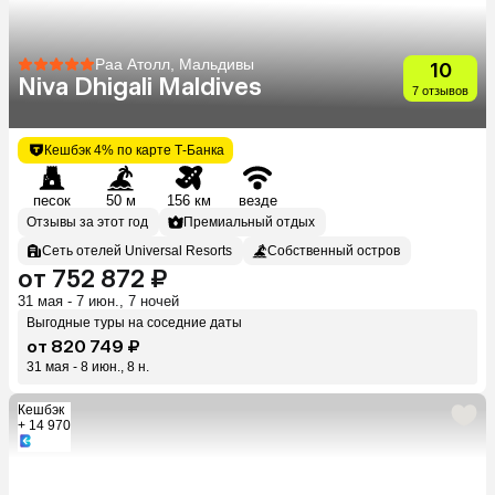
Раа Атолл, Мальдивы
10
Niva Dhigali Maldives
7 отзывов
Кешбэк 4% по карте Т-Банка
песок
50 м
156 км
везде
Отзывы за этот год
Премиальный отдых
Сеть отелей Universal Resorts
Собственный остров
от 752 872 ₽
31 мая - 7 июн., 7 ночей
Выгодные туры на соседние даты
от 820 749 ₽
31 мая - 8 июн., 8 н.
Кешбэк
+ 14 970