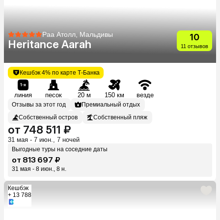
Раа Атолл, Мальдивы
10
Heritance Aarah
11 отзывов
Кешбэк 4% по карте Т-Банка
линия
песок
20 м
150 км
везде
Отзывы за этот год
Премиальный отдых
Собственный остров
Собственный пляж
от 748 511 ₽
31 мая - 7 июн., 7 ночей
Выгодные туры на соседние даты
от 813 697 ₽
31 мая - 8 июн., 8 н.
Кешбэк
+ 13 788