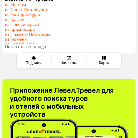
из Москвы
Казахстан
Азербайджан
из Санкт-Петербурга
Узбекистан
Сербия
из Екатеринбурга
из Казани
Катар
Киргизия
из Новосибирска
Гонконг
Саудовская Аравия
из Краснодара
из Нижнего Новгорода
Таджикистан
Венгрия
из Тюмени
из Челябинска
Показать все города
из Минеральных Вод
Подписка
Фильтры
Карта
Приложение Левел.Тревел для
удобного поиска туров
и отелей с мобильных
устройств