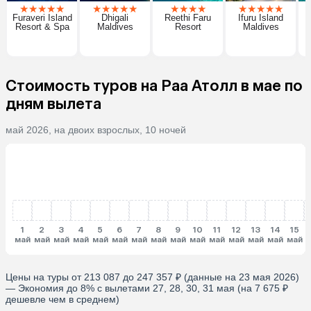
★
★
★
★
★
★
★
★
★
★
★
★
★
★
★
★
★
★
★
Furaveri Island
Dhigali
Reethi Faru
Ifuru Island
T
Resort & Spa
Maldives
Resort
Maldives
Стоимость туров на Раа Атолл в мае по
дням вылета
май 2026, на двоих взрослых, 10 ночей
1
2
3
4
5
6
7
8
9
10
11
12
13
14
15
май
май
май
май
май
май
май
май
май
май
май
май
май
май
май
Цены на туры от 213 087 до 247 357 ₽ (данные на 23 мая 2026)
— Экономия до 8% с вылетами 27, 28, 30, 31 мая (на 7 675 ₽
дешевле чем в среднем)