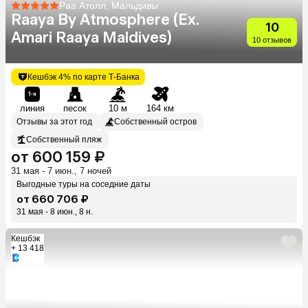
Раа Атолл, Мальдивы
Raaya By Atmosphere (Ex.
10
Amari Raaya Maldives)
10 отзывов
Кешбэк 4% по карте Т-Банка
линия
песок
10 м
164 км
Отзывы за этот год
Собственный остров
Собственный пляж
от 600 159 ₽
31 мая - 7 июн., 7 ночей
Выгодные туры на соседние даты
от 660 706 ₽
31 мая - 8 июн., 8 н.
Кешбэк
+ 13 418