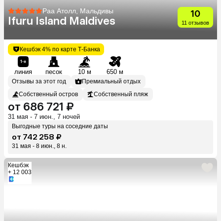
Раа Атолл, Мальдивы
10
Ifuru Island Maldives
11 отзывов
Кешбэк 4% по карте Т-Банка
линия
песок
10 м
650 м
Отзывы за этот год
Премиальный отдых
Собственный остров
Собственный пляж
от 686 721 ₽
31 мая - 7 июн., 7 ночей
Выгодные туры на соседние даты
от 742 258 ₽
31 мая - 8 июн., 8 н.
Кешбэк
+ 12 003