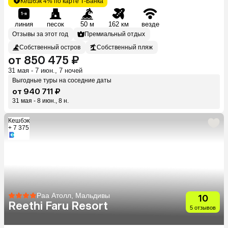
Кешбэк 4% по карте Т-Банка
линия
песок
50 м
162 км
везде
Отзывы за этот год
Премиальный отдых
Собственный остров
Собственный пляж
от 850 475 ₽
31 мая - 7 июн., 7 ночей
Выгодные туры на соседние даты
от 940 711 ₽
31 мая - 8 июн., 8 н.
Кешбэк
+ 7 375
Раа Атолл, Мальдивы
10
Reethi Faru Resort
5 отзывов