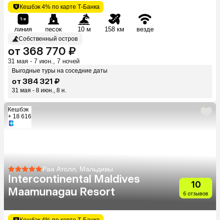
Кешбэк 4% по карте Т-Банка
линия
песок
10 м
158 км
везде
Собственный остров
от 368 770 ₽
31 мая - 7 июн., 7 ночей
Выгодные туры на соседние даты
от 384 321 ₽
31 мая - 8 июн., 8 н.
Кешбэк
+ 18 616
Раа Атолл, Мальдивы
Intercontinental Maldives
10
Maamunagau Resort
6 отзывов
Кешбэк 4% по карте Т-Банка