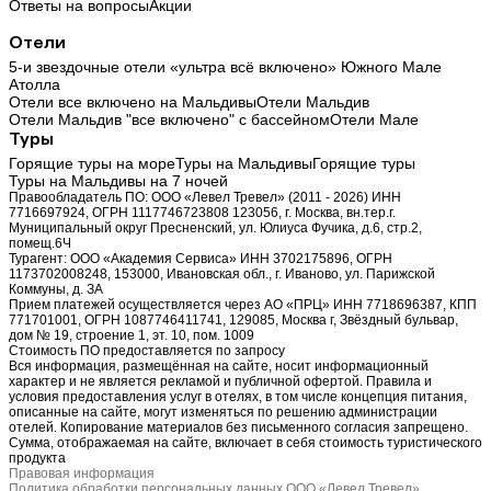
Ответы на вопросы
Акции
Отели
5-и звездочные отели «ультра всё включено» Южного Мале
Атолла
Отели все включено на Мальдивы
Отели Мальдив
Отели Мальдив "все включено" с бассейном
Отели Мале
Туры
Горящие туры на море
Туры на Мальдивы
Горящие туры
Туры на Мальдивы на 7 ночей
Правообладатель ПО: ООО «Левел Тревел» (2011 - 2026) ИНН
7716697924, ОГРН 1117746723808 123056, г. Москва, вн.тер.г.
Муниципальный округ Пресненский, ул. Юлиуса Фучика, д.6, стр.2,
помещ.6Ч
Турагент: ООО «Академия Сервиса» ИНН 3702175896, ОГРН
1173702008248, 153000, Ивановская обл., г. Иваново, ул. Парижской
Коммуны, д. ЗА
Прием платежей осуществляется через АО «ПРЦ» ИНН 7718696387, КПП
771701001, ОГРН 1087746411741, 129085, Москва г, Звёздный бульвар,
дом № 19, строение 1, эт. 10, пом. 1009
Стоимость ПО предоставляется по запросу
Вся информация, размещённая на сайте, носит информационный
характер и не является рекламой и публичной офертой. Правила и
условия предоставления услуг в отелях, в том числе концепция питания,
описанные на сайте, могут изменяться по решению администрации
отелей. Копирование материалов без письменного согласия запрещено.
Сумма, отображаемая на сайте, включает в себя стоимость туристического
продукта
Правовая информация
Политика обработки персональных данных ООО «Левел Тревел»