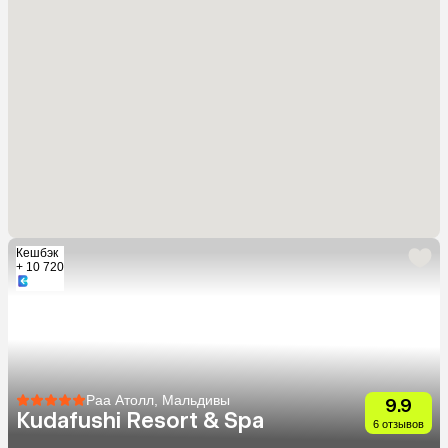
Кешбэк
+ 10 720
Раа Атолл, Мальдивы
9.9
Kudafushi Resort & Spa
6 отзывов