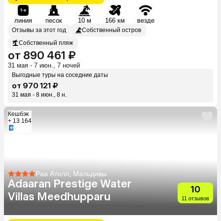
линия
песок
10 м
166 км
везде
Отзывы за этот год
Собственный остров
Собственный пляж
от 890 461 ₽
31 мая - 7 июн., 7 ночей
Выгодные туры на соседние даты
от 970 121 ₽
31 мая - 8 июн., 8 н.
Кешбэк
+ 13 164
Раа Атолл, Мальдивы
Adaaran Prestige Water
10
Villas Meedhupparu
11 отзывов