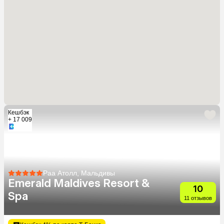
Кешбэк
+ 17 009
Раа Атолл, Мальдивы
Emerald Maldives Resort &
10
Spa
11 отзывов