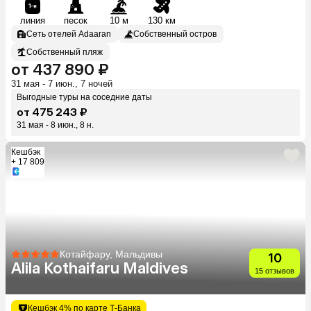
линия
песок
10 м
130 км
Сеть отелей Adaaran
Собственный остров
Собственный пляж
от 437 890 ₽
31 мая - 7 июн., 7 ночей
Выгодные туры на соседние даты
от 475 243 ₽
31 мая - 8 июн., 8 н.
Кешбэк
+ 17 809
Котайфару, Мальдивы
10
Alila Kothaifaru Maldives
15 отзывов
Кешбэк 4% по карте Т-Банка