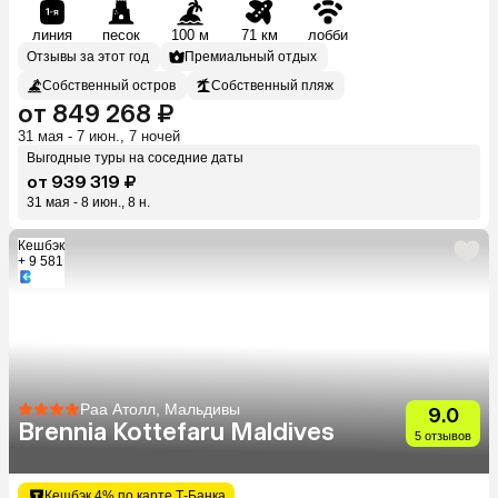
линия
песок
100 м
71 км
лобби
Отзывы за этот год
Премиальный отдых
Собственный остров
Собственный пляж
от 849 268 ₽
31 мая - 7 июн., 7 ночей
Выгодные туры на соседние даты
от 939 319 ₽
31 мая - 8 июн., 8 н.
Кешбэк
+ 9 581
Раа Атолл, Мальдивы
9.0
Brennia Kottefaru Maldives
5 отзывов
Кешбэк 4% по карте Т-Банка