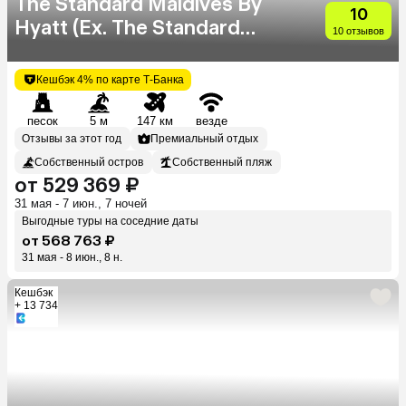
The Standard Maldives By
10
Hyatt (Ex. The Standard
10 отзывов
Huruvalhi Maldives)
Кешбэк 4% по карте Т-Банка
песок
5 м
147 км
везде
Отзывы за этот год
Премиальный отдых
Собственный остров
Собственный пляж
от 529 369 ₽
31 мая - 7 июн., 7 ночей
Выгодные туры на соседние даты
от 568 763 ₽
31 мая - 8 июн., 8 н.
Кешбэк
+ 13 734