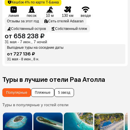
Кешбэк 4% по карте Т-Банка
линия
песок
10 м
130 км
везде
Отзывы за этот год
Сеть отелей Adaaran
Собственный остров
Собственный пляж
от 658 238 ₽
31 мая - 7 июн., 7 ночей
Выгодные туры на соседние даты
от 727 136 ₽
31 мая - 8 июн., 8 н.
Туры в лучшие отели Раа Атолла
Популярные
Пляжные
5 звезд
Туры в популярные у гостей отели