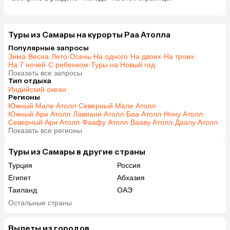
Туры из Самары на курорты Раа Атолла
Популярные запросы
Зима
·
Весна
·
Лето
·
Осень
·
На одного
·
На двоих
·
На троих
·
На 7 ночей
·
С ребенком
·
Туры на Новый год
·
Показать все запросы
Тип отдыха
Индийский океан
Регионы
Южный Мале Атолл
·
Северный Мале Атолл
·
Южный Ари Атолл
·
Лавиани Атолл
·
Баа Атолл
·
Нону Атолл
·
Северный Ари Атолл
·
Фаафу Атолл
·
Вааву Атолл
·
Даалу Атолл
·
Показать все регионы
Туры из Самары в другие страны
Турция
Россия
Египет
Абхазия
Таиланд
ОАЭ
Вьетнам
Мальдивы
Остальные страны
Грузия
Беларусь
Армения
Шри-Ланка
Вылеты из городов