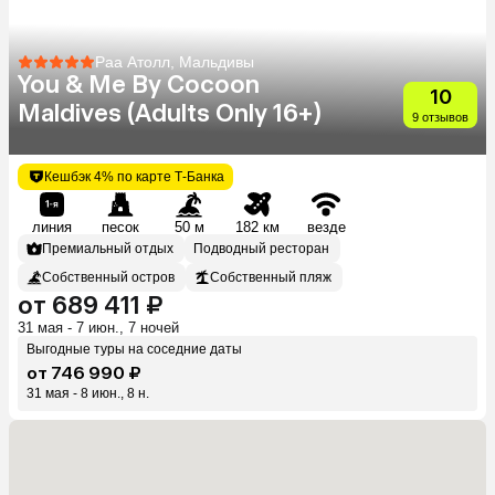
Раа Атолл, Мальдивы
You & Me By Cocoon
10
Maldives (Adults Only 16+)
9 отзывов
Кешбэк 4% по карте Т-Банка
линия
песок
50 м
182 км
везде
Премиальный отдых
Подводный ресторан
Собственный остров
Собственный пляж
от 689 411 ₽
31 мая - 7 июн., 7 ночей
Выгодные туры на соседние даты
от 746 990 ₽
31 мая - 8 июн., 8 н.