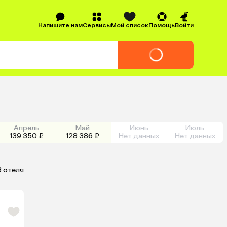
Напишите нам
Сервисы
Мой список
Помощь
Войти
Апрель
Май
Июнь
Июль
139 350 ₽
128 386 ₽
Нет данных
Нет данных
3 отеля