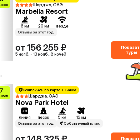
Шарджа, ОАЭ
зывов
Marbella Resort
6 км
20 км
везде
Отзывы за этот год
от 156 255 ₽
Показат
туры
5 нояб. - 13 нояб., 8 ночей
ы
.7
Кешбэк 4% по карте Т-Банка
Шарджа, ОАЭ
зывов
Nova Park Hotel
линия
песок
5 км
15 км
Отзывы за этот год
Собственный пляж
от 148 325 ₽
Показат