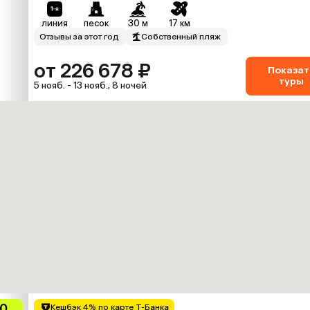
линия
песок
30 м
17 км
Отзывы за этот год
Собственный пляж
от 226 678 ₽
Показат
туры
5 нояб. - 13 нояб., 8 ночей
.0
Кешбэк 4% по карте Т-Банка