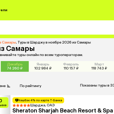
тели
з Самары
,
Туры в Шарджу в ноябре 2026 из Самары
из Самары
внивайте туры онлайн по всем туроператорам.
Декабрь
Январь
Февраль
Март
74 260 ₽
102 984 ₽
110 157 ₽
118 743 ₽
Показаны туры в 3
ене
По рейтингу
0
Кешбэк 4% по карте Т-Банка
Шарджа, ОАЭ
зывов
Sheraton Sharjah Beach Resort & Spa