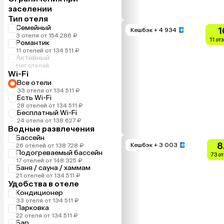
заселении
Тип отеля
Семейный
1
Кешбэк
+ 4 934
3 отеля от 154 286 ₽
11 от
Романтик
11 отелей от 134 511 ₽
Активный
Нет отелей
Wi-Fi
Все отели
33 отеля от 134 511 ₽
Есть Wi-Fi
28 отелей от 134 511 ₽
Бесплатный Wi-Fi
24 отеля от 138 627 ₽
Водные развлечения
Бассейн
8
Кешбэк
+ 3 003
26 отелей от 138 728 ₽
Подогреваемый бассейн
73 о
17 отелей от 148 325 ₽
Баня / сауна / хаммам
21 отелей от 134 511 ₽
Удобства в отеле
Кондиционер
33 отеля от 134 511 ₽
Парковка
22 отеля от 134 511 ₽
Бар