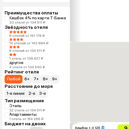
Преимущества оплаты
Кешбэк 4% по карте Т-Банка
33 отеля от 134 511 ₽
Звёздность отеля
6 отелей от 191 179 ₽
14 отелей от 143 884 ₽
8 отелей от 134 511 ₽
1 отель от 138 627 ₽
другое
4 отеля от 134 540 ₽
Рейтинг отеля
Любой
6+
7+
8+
9+
Расстояние до моря
1-я линия
2-я
3-я
Тип размещения
Отель
32 отеля от 134 511 ₽
Апартаменты
1 отель от 154 286 ₽
Бюджет на двоих
9
Кешбэк
+ 3 125