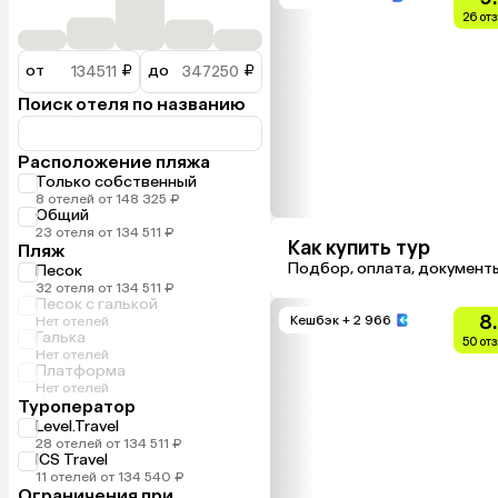
26 от
от
₽
до
₽
Поиск отеля по названию
Расположение пляжа
Только собственный
8 отелей от 148 325 ₽
Общий
23 отеля от 134 511 ₽
Как купить тур
Пляж
Подбор, оплата, документ
Песок
32 отеля от 134 511 ₽
Песок с галькой
8
Кешбэк
+ 2 966
Нет отелей
Галька
50 от
Нет отелей
Платформа
Нет отелей
Туроператор
Level.Travel
28 отелей от 134 511 ₽
ICS Travel
11 отелей от 134 540 ₽
Ограничения при