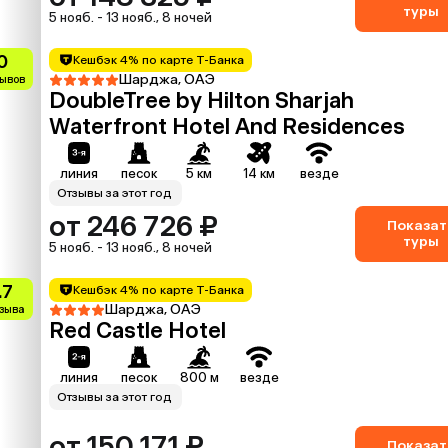
туры
5 нояб. - 13 нояб., 8 ночей
0
Кешбэк 4% по карте Т-Банка
Шарджа, ОАЭ
зывов
DoubleTree by Hilton Sharjah
Waterfront Hotel And Residences
линия
песок
5 км
14 км
везде
Отзывы за этот год
от 246 726 ₽
Показат
туры
5 нояб. - 13 нояб., 8 ночей
.7
Кешбэк 4% по карте Т-Банка
Шарджа, ОАЭ
тзыва
Red Castle Hotel
линия
песок
800 м
везде
Отзывы за этот год
от 150 171 ₽
Показат