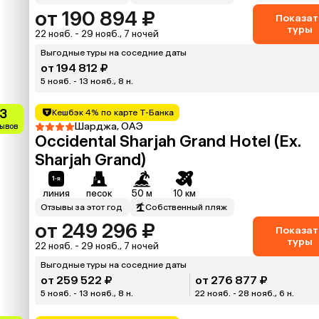
от 190 894 ₽
Показат
туры
22 нояб. - 29 нояб., 7 ночей
Выгодные туры на соседние даты
от 194 812 ₽
5 нояб. - 13 нояб., 8 н.
.3
Кешбэк 4% по карте Т-Банка
Шарджа, ОАЭ
зывов
Occidental Sharjah Grand Hotel (Ex.
Sharjah Grand)
линия
песок
50 м
10 км
Отзывы за этот год
Собственный пляж
от 249 296 ₽
Показат
туры
22 нояб. - 29 нояб., 7 ночей
Выгодные туры на соседние даты
от 259 522 ₽
от 276 877 ₽
5 нояб. - 13 нояб., 8 н.
22 нояб. - 28 нояб., 6 н.