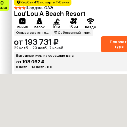
.0
Кешбэк 4% по карте Т-Банка
Шарджа, ОАЭ
тзыва
Lou'Lou A Beach Resort
линия
песок
10 м
15 км
везде
Отзывы за этот год
Собственный пляж
от 193 731 ₽
Показат
туры
22 нояб. - 29 нояб., 7 ночей
Выгодные туры на соседние даты
от 198 062 ₽
5 нояб. - 13 нояб., 8 н.