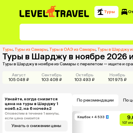
Туры
О
Туры
,
Туры из Самары
,
Туры в ОАЭ из Самары
,
Туры в Шарджу и
Туры в Шарджу в ноябре 2026 
Туры в Шарджу в ноябре из Самары с перелетом — ищите и сра
Август
Сентябрь
Октябрь
Ноябрь
105 048 ₽
103 408 ₽
103 493 ₽
101 975 ₽
Узнайте, когда снизится
По рекомендации
По ц
цена на туры в Шарджу 1
нояб.±2, на 6 ночей±2
Оповестим в течение 1 минуты,
9.
Кешбэк
+ 4 533
если цена снизится
107 от
Узнать о снижении цены