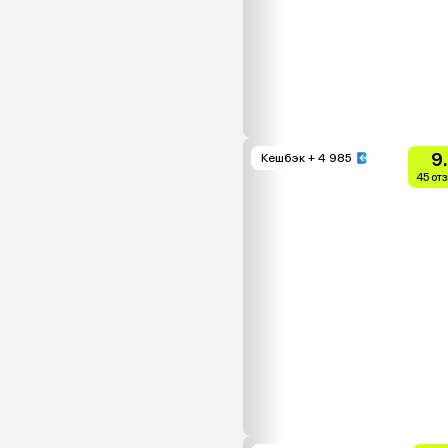
9
Кешбэк
+ 4 985
45 от