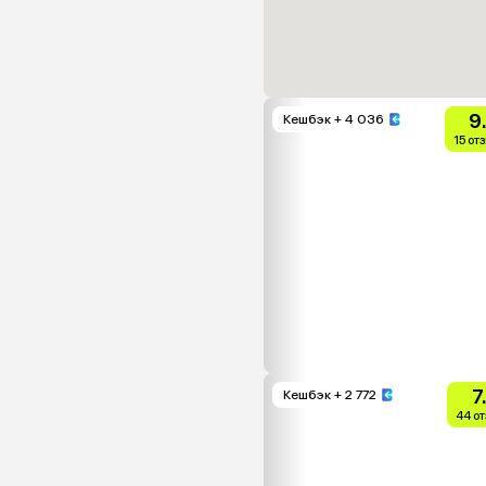
9
Кешбэк
+ 4 036
15 от
7
Кешбэк
+ 2 772
44 о