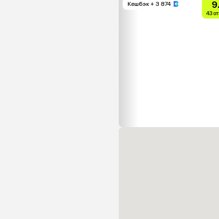
9
Кешбэк
+ 3 874
43 о