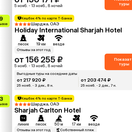
туры
5 нояб. - 13 нояб., 8 ночей
.9
Кешбэк 4% по карте Т-Банка
Шарджа, ОАЭ
зывов
Holiday International Sharjah Hotel
песок
19 км
везде
Отзывы за этот год
от 156 255 ₽
Показат
туры
5 нояб. - 13 нояб., 8 ночей
Выгодные туры на соседние даты
от 217 920 ₽
от 203 474 ₽
25 нояб. - 3 дек., 8 н.
25 нояб. - 2 дек., 7 н.
.3
Кешбэк 4% по карте Т-Банка
Шарджа, ОАЭ
зывов
Sharjah Carlton Hotel
линия
песок
50 м
17 км
везде
Отзывы за этот год
Собственный пляж