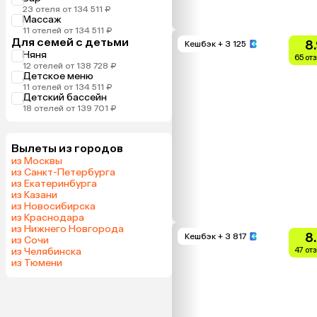
23 отеля от 134 511 ₽
Массаж
11 отелей от 134 511 ₽
Для семей с детьми
8
Кешбэк
+ 3 125
Няня
65 от
12 отелей от 138 728 ₽
Детское меню
11 отелей от 134 511 ₽
Детский бассейн
18 отелей от 139 701 ₽
Вылеты из городов
из Москвы
из Санкт-Петербурга
из Екатеринбурга
из Казани
из Новосибирска
из Краснодара
из Нижнего Новгорода
8
Кешбэк
+ 3 817
из Сочи
из Челябинска
47 от
из Тюмени