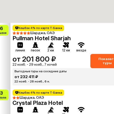
.6
Кешбэк 4% по карте Т-Банка
Шарджа, ОАЭ
зывов
Pullman Hotel Sharjah
линия
песок
2 км
12 км
везде
от 201 800 ₽
Показат
туры
22 нояб. - 29 нояб., 7 ночей
Выгодные туры на соседние даты
от 232 411 ₽
22 нояб. - 28 нояб., 6 н.
.3
Кешбэк 4% по карте Т-Банка
Шарджа, ОАЭ
тзыва
Crystal Plaza Hotel