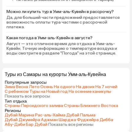
отпуск быть в отеле. Анимаций и
развлечений особо в наш период
Можно ли купить тур в Умм-аль-Кувейн в рассрочку?
не было. Да и в целом мы много
Да, для большей части предложений предоставляется
никогда не ожидаем от отелей.
возможность оплаты тура частями с рассрочкой
Ещё утром прилив, вечером
платежа.
отлив))) И от отеля прогулка на
катере до островов посмотреть
Какая погода в Умм-аль-Кувейн в августе?
фламинго (если отдыхаете более
Август — это отличное время для отдыха в Умм-аль-
Кувейн. Точную информацию о температуре воздуха и
5 дней).
воды смотрите в разделе "Погода" на этой странице.
Туры из Самары на курорты Умм-аль-Кувейна
Популярные запросы
Зима
·
Весна
·
Лето
·
Осень
·
На одного
·
На двоих
·
На 7 ночей
·
С ребенком
·
Туры на Новый год
·
На осенние каникулы
·
Показать все запросы
Тип отдыха
Страны Персидского залива
·
Страны Ближнего Востока
Регионы
Дубай Марина
·
Рас-аль-Хайма
·
Дубай Пальма
·
Дубай Джумейра
·
Аджман
·
Шарджа
·
Фуджейра
·
Дибба
·
Абу-Даби
·
Бар Дубай
·
Показать все регионы