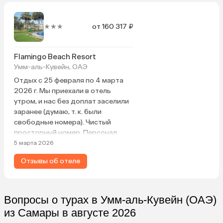
★★★
от 160 317 ₽
Flamingo Beach Resort
Умм-аль-Кувейн, ОАЭ
Отдых с 25 февраля по 4 марта
2026 г. Мы приехали в отель
утром, и нас без доплат заселили
заранее (думаю, т. к. были
свободные номера). Чистый
просторный номер. Персонал
вежливый. Питание брали завтрак
5 марта 2026
и ужин, все супер, просто и со
Отзывы об отеле
вкусом, даже были морепродукты.
Также на территории есть
мануальные зоны, можно готовить
самим. Единственный минус — нет
Вопросы о турах в Умм-аль-Кувейн (ОАЭ)
балкона (но зависит от номера),
из Самары в августе 2026
но мы приспособились. Вайфай