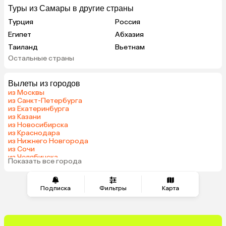
Туры из Самары в другие страны
Турция
Россия
Египет
Абхазия
Таиланд
Вьетнам
Остальные страны
ОАЭ
Мальдивы
Грузия
Беларусь
Вылеты из городов
Армения
Шри-Ланка
из Москвы
Казахстан
Азербайджан
из Санкт-Петербурга
из Екатеринбурга
Узбекистан
Сербия
из Казани
Катар
Киргизия
из Новосибирска
из Краснодара
Гонконг
Саудовская Аравия
из Нижнего Новгорода
Таджикистан
Венгрия
из Сочи
из Челябинска
Показать все города
из Тюмени
Подписка
Фильтры
Карта