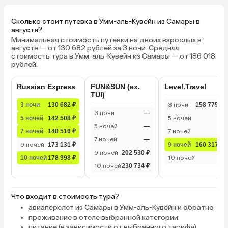
бесплатно, но не всегда хороший.
Рядом с отелем только
Сколько стоит путевка в Умм-аль-Кувейн из Самары в
набережная красивая для
августе?
прогулок, магазинов рядом
Минимальная стоимость путевки на двоих взрослых в
нормальных нет, надо либо
августе — от 130 682 рублей за 3 ночи. Средняя
стоимость тура в Умм-аль-Кувейн из Самары — от 186 018
подольше идти пешком (если
рублей.
любите) или такси
(общественного транспорта в
Russian Express
FUN&SUN (ex.
Level.Travel
этом эмирате нету). Также на
TUI)
такси (15–20 дирхам) можно
3 ночи
130 682 ₽
3 ночи
158 775 ₽
доехать до базара или на более
3 ночи
—
5 ночей
142 508 ₽
5 ночей
—
крупный магазин (это в пределах
5 ночей
—
Умм-аль-Кувейна). До Аджмана
7 ночей
148 516 ₽
7 ночей
—
7 ночей
—
60–70 дирхам, такси или ловить,
9 ночей
173 131 ₽
9 ночей
160 317 ₽
или можно попросить на
9 ночей
202 530 ₽
10 ночей
178 998 ₽
10 ночей
—
ресепшене, они вызовут. На
10 ночей
230 734 ₽
выходные заезжают местные.
Также есть пирс где можно
рыбачить, ловиться на креветки и
Что входит в стоимость тура?
кальмара. Отдых в данном отеле
авиаперелет из Самары в Умм-аль-Кувейн и обратно
подойдёт, если вы хотите весь
проживание в отеле выбранной категории
питание (в зависимости от выбранного тарифа)