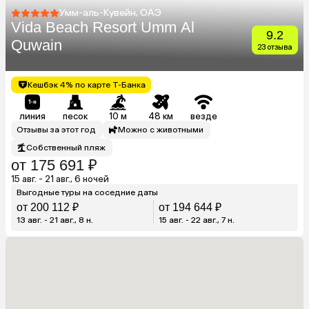
Умм-аль-Кувейн, ОАЭ
Vida Beach Resort Umm Al
9.2
Quwain
23 отзыва
Кешбэк 4% по карте Т-Банка
линия
песок
10 м
48 км
везде
Отзывы за этот год
Можно с животными
Собственный пляж
от 175 691 ₽
15 авг. - 21 авг., 6 ночей
Выгодные туры на соседние даты
от 200 112 ₽
от 194 644 ₽
13 авг. - 21 авг., 8 н.
15 авг. - 22 авг., 7 н.