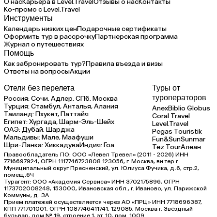
О нас
Карьера в Level.Travel
Отзывы о нас
Контакты
Ко-промо с Level.Travel
Инструменты
Календарь низких цен
Подарочные сертификаты
Оформить тур в рассрочку
Партнерская программа
Журнал о путешествиях
Помощь
Как забронировать тур?
Правила въезда и визы
Ответы на вопросы
Акции
Отели без перелета
Туры от
туроператоров
Россия:
Сочи,
Адлер,
СПб,
Москва
Турция:
Стамбул,
Анталья,
Алания
Anex
Biblio Globus
Таиланд:
Пхукет,
Паттайя
Coral Travel
Египет:
Хургада,
Шарм-Эль-Шейх
Level.Travel
ОАЭ:
Дубай,
Шарджа
Pegas Touristik
Мальдивы:
Мале,
Маафуши
Fun&Sun
Sunmar
Шри-Ланка:
Хиккадува
Индия:
Гоа
Tez Tour
Алеан
Правообладатель ПО: ООО «Левел Тревел» (2011 - 2026) ИНН
7716697924, ОГРН 1117746723808 123056, г. Москва, вн.тер.г.
Муниципальный округ Пресненский, ул. Юлиуса Фучика, д.6, стр.2,
помещ.6Ч
Турагент: ООО «Академия Сервиса» ИНН 3702175896, ОГРН
1173702008248, 153000, Ивановская обл., г. Иваново, ул. Парижской
Коммуны, д. ЗА
Прием платежей осуществляется через АО «ПРЦ» ИНН 7718696387,
КПП 771701001, ОГРН 1087746411741, 129085, Москва г, Звёздный
бульвар, дом № 19, строение 1, эт. 10, пом. 1009