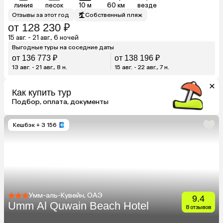
линия
песок
10 м
60 км
везде
Отзывы за этот год
Собственный пляж
от 128 230 ₽
15 авг. - 21 авг., 6 ночей
Выгодные туры на соседние даты
от 136 773 ₽
от 138 196 ₽
13 авг. - 21 авг., 8 н.
15 авг. - 22 авг., 7 н.
Как купить тур
Подбор, оплата, документы
Кешбэк
+ 3 156
Умм-аль-Кувейн, ОАЭ
9.4
Umm Al Quwain Beach Hotel
8 отзывов