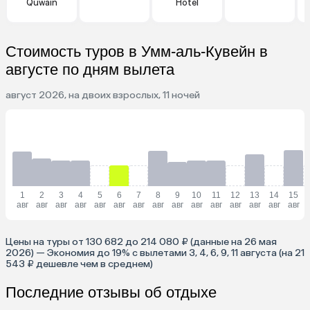
Quwain
Hotel
Стоимость туров в Умм-аль-Кувейн в
августе по дням вылета
август 2026, на двоих взрослых, 11 ночей
1
2
3
4
5
6
7
8
9
10
11
12
13
14
15
авг
авг
авг
авг
авг
авг
авг
авг
авг
авг
авг
авг
авг
авг
авг
Цены на туры от 130 682 до 214 080 ₽ (данные на 26 мая
2026) — Экономия до 19% с вылетами 3, 4, 6, 9, 11 августа (на 21
543 ₽ дешевле чем в среднем)
Последние отзывы об отдыхе