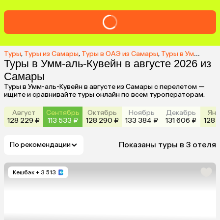
Туры
,
Туры из Самары
,
Туры в ОАЭ из Самары
,
Туры в Умм-аль-Кувейн из Самары
Туры в Умм-аль-Кувейн в августе 2026 из
Самары
Туры в Умм-аль-Кувейн в августе из Самары с перелетом —
ищите и сравнивайте туры онлайн по всем туроператорам.
Август
Сентябрь
Октябрь
Ноябрь
Декабрь
Янв
128 229 ₽
113 533 ₽
128 290 ₽
133 384 ₽
131 606 ₽
128 
Показаны туры в 3 отеля
По рекомендации
Кешбэк
+ 3 513