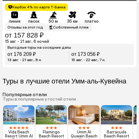
Кешбэк 4% по карте Т-Банка
линия
песок
50 м
35 км
платно
Отзывы за этот год
Собственный пляж
от 157 828 ₽
15 авг. - 21 авг., 6 ночей
Выгодные туры на соседние даты
от 176 209 ₽
от 173 056 ₽
13 авг. - 21 авг., 8 н.
15 авг. - 22 авг., 7 н.
Туры в лучшие отели Умм-аль-Кувейна
Популярные отели
Туры в популярные у гостей отели
★
★
★
★
★
★
★
★
★
★
★
★
★
★
Vida Beach
Flamingo
Umm Al
Barracuda
Resort Umm Al
Beach Resort
Quwain Beach
Beach Resort