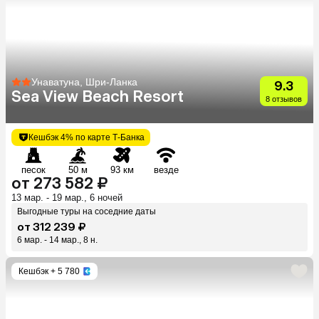
Унаватуна, Шри-Ланка
9.3
Sea View Beach Resort
8 отзывов
Кешбэк 4% по карте Т-Банка
песок
50 м
93 км
везде
от 273 582 ₽
13 мар. - 19 мар., 6 ночей
Выгодные туры на соседние даты
от 312 239 ₽
6 мар. - 14 мар., 8 н.
Кешбэк
+ 5 780