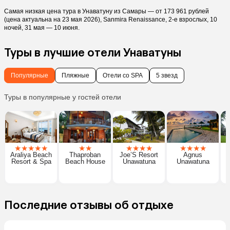
Самая низкая цена тура в Унаватуну из Самары — от 173 961 рублей
(цена актуальна на 23 мая 2026), Sanmira Renaissance, 2-е взрослых, 10
ночей, 31 мая — 10 июня.
Туры в лучшие отели Унаватуны
Популярные
Пляжные
Отели со SPA
5 звезд
Туры в популярные у гостей отели
★
★
★
★
★
★
★
★
★
★
★
★
★
★
★
Araliya Beach
Thaproban
Joe’S Resort
Agnus
Resort & Spa
Beach House
Unawatuna
Unawatuna
Последние отзывы об отдыхе