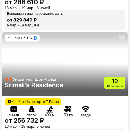
от 286 610 ₽
13 мар. - 19 мар., 6 ночей
Выгодные туры на соседние даты
от 329 349 ₽
6 мар. - 14 мар., 8 н.
Кешбэк
+ 5 134
Унаватуна, Шри-Ланка
10
Srimali's Residence
10 отзывов
Кешбэк 4% по карте Т-Банка
линия
песок
400 м
153 км
везде
от 256 732 ₽
13 мар. - 19 мар., 6 ночей