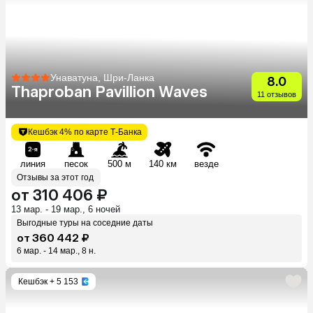
Унаватуна, Шри-Ланка
8.0
Thaproban Pavillion Waves
11 отзывов
Кешбэк 4% по карте Т-Банка
линия
песок
500 м
140 км
везде
Отзывы за этот год
от 310 406 ₽
13 мар. - 19 мар., 6 ночей
Выгодные туры на соседние даты
от 360 442 ₽
6 мар. - 14 мар., 8 н.
Кешбэк
+ 5 153