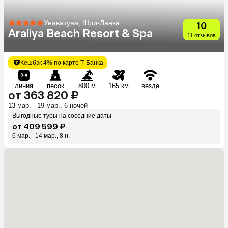
Унаватуна, Шри-Ланка
10
Araliya Beach Resort & Spa
11 отзывов
Кешбэк 4% по карте Т-Банка
линия
песок
800 м
165 км
везде
от 363 820 ₽
13 мар. - 19 мар., 6 ночей
Выгодные туры на соседние даты
от 409 599 ₽
6 мар. - 14 мар., 8 н.