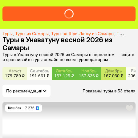
Туры
,
Туры из Самары
,
Туры на Шри-Ланку из Самары
,
Туры в Унаватуну из Самары
Туры в Унаватуну весной 2026 из
Самары
Туры в Унаватуну весной 2026 из Самары с перелетом — ищите
и сравнивайте туры онлайн по всем туроператорам.
Август
Сентябрь
Октябрь
Ноябрь
Декабрь
Янв
179 789 ₽
191 661 ₽
157 125 ₽
157 836 ₽
167 030 ₽
206 
По рекомендации
Показаны туры в 53 отеля
Кешбэк
+ 7 276