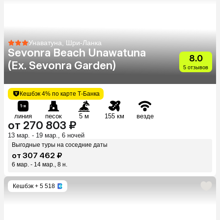
Унаватуна, Шри-Ланка
Sevonra Beach Unawatuna
8.0
(Ex. Sevonra Garden)
5 отзывов
Кешбэк 4% по карте Т-Банка
линия
песок
5 м
155 км
везде
от 270 803 ₽
13 мар. - 19 мар., 6 ночей
Выгодные туры на соседние даты
от 307 462 ₽
6 мар. - 14 мар., 8 н.
Кешбэк
+ 5 518