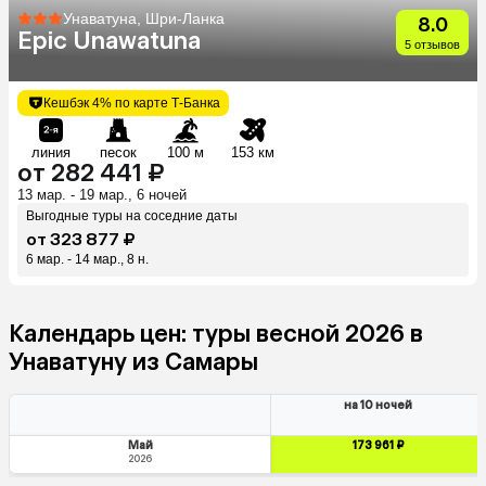
Унаватуна, Шри-Ланка
8.0
Epic Unawatuna
5 отзывов
Кешбэк 4% по карте Т-Банка
линия
песок
100 м
153 км
от 282 441 ₽
13 мар. - 19 мар., 6 ночей
Выгодные туры на соседние даты
от 323 877 ₽
6 мар. - 14 мар., 8 н.
Календарь цен: туры весной 2026 в
Унаватуну из Самары
на 10 ночей
Май
173 961 ₽
2026