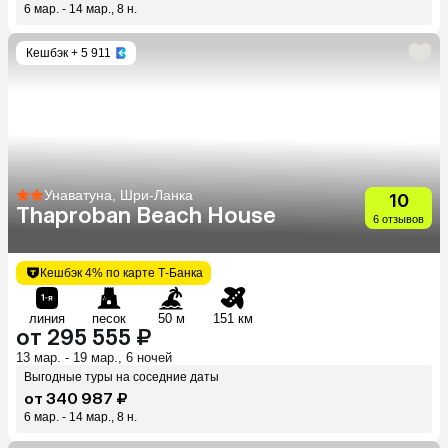
6 мар. - 14 мар., 8 н.
Кешбэк
+ 5 911
Унаватуна, Шри-Ланка
10
Thaproban Beach House
6 отзывов
Кешбэк 4% по карте Т-Банка
линия
песок
50 м
151 км
от 295 555 ₽
13 мар. - 19 мар., 6 ночей
Выгодные туры на соседние даты
от 340 987 ₽
6 мар. - 14 мар., 8 н.