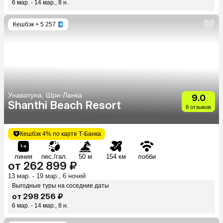
6 мар. - 14 мар., 8 н.
Кешбэк
+ 5 257
Унаватуна, Шри-Ланка
9.0
Shanthi Beach Resort
8 отзывов
Кешбэк 4% по карте Т-Банка
линия
пес./гал.
50 м
154 км
лобби
от 262 899 ₽
13 мар. - 19 мар., 6 ночей
Выгодные туры на соседние даты
от 298 256 ₽
6 мар. - 14 мар., 8 н.