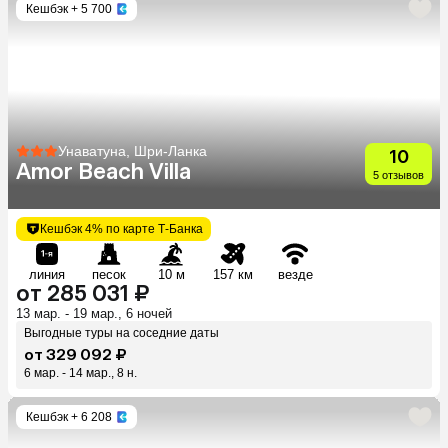
Кешбэк
+ 5 700
Унаватуна, Шри-Ланка
10
Amor Beach Villa
5 отзывов
Кешбэк 4% по карте Т-Банка
линия
песок
10 м
157 км
везде
от 285 031 ₽
13 мар. - 19 мар., 6 ночей
Выгодные туры на соседние даты
от 329 092 ₽
6 мар. - 14 мар., 8 н.
Кешбэк
+ 6 208