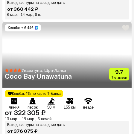
Выгодные туры на соседние даты
от 360 442 ₽
6 мар. - 14 мар., 8 н.
Кешбэк
+ 6 446
Унаватуна, Шри-Ланка
9.7
Coco Bay Unawatuna
7 отзывов
Кешбэк 4% по карте Т-Банка
линия
песок
50 м
155 км
везде
от 322 305 ₽
13 мар. - 19 мар., 6 ночей
Выгодные туры на соседние даты
от 376 075 ₽