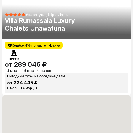
Унаватуна, Шри-Ланка
Villa Rumassala Luxury
Chalets Unawatuna
Кешбэк 4% по карте Т-Банка
песок
от 289 046 ₽
13 мар. - 19 мар., 6 ночей
Выгодные туры на соседние даты
от 334 445 ₽
6 мар. - 14 мар., 8 н.