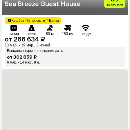
Sea Breeze Guest House
10 отзывов
Кешбэк 4% по карте Т-Банка
линия
песок
80 м
150 км
везде
от 266 634 ₽
13 мар. - 19 мар., 6 ночей
Выгодные туры на соседние даты
от 302 859 ₽
6 мар. - 14 мар., 8 н.