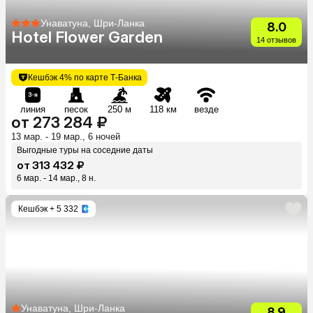
Унаватуна, Шри-Ланка
8.0
Hotel Flower Garden
14 отзывов
Кешбэк 4% по карте Т-Банка
линия
песок
250 м
118 км
везде
от 273 284 ₽
13 мар. - 19 мар., 6 ночей
Выгодные туры на соседние даты
от 313 432 ₽
6 мар. - 14 мар., 8 н.
Кешбэк
+ 5 332
Унаватуна, Шри-Ланка
8.9