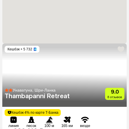
Кешбэк
+ 5 732
Унаватуна, Шри-Ланка
9.0
Thambapanni Retreat
8 отзывов
Кешбэк 4% по карте Т-Банка
линия
песок
100 м
165 км
везде