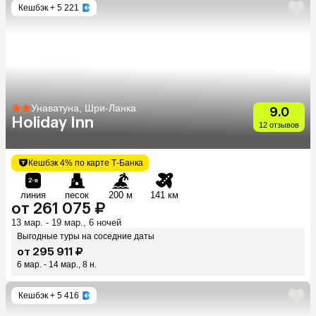
Кешбэк
+ 5 221
Унаватуна, Шри-Ланка
9.0
Holiday Inn
12 отзывов
Кешбэк 4% по карте Т-Банка
линия
песок
200 м
141 км
от 261 075 ₽
13 мар. - 19 мар., 6 ночей
Выгодные туры на соседние даты
от 295 911 ₽
6 мар. - 14 мар., 8 н.
Кешбэк
+ 5 416