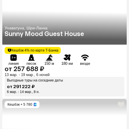
Унаватуна, Шри-Ланка
Sunny Mood Guest House
Кешбэк 4% по карте Т-Банка
линия
песок
150 м
180 км
везде
от 257 688 ₽
13 мар. - 19 мар., 6 ночей
Выгодные туры на соседние даты
от 291 222 ₽
6 мар. - 14 мар., 8 н.
Кешбэк
+ 5 780