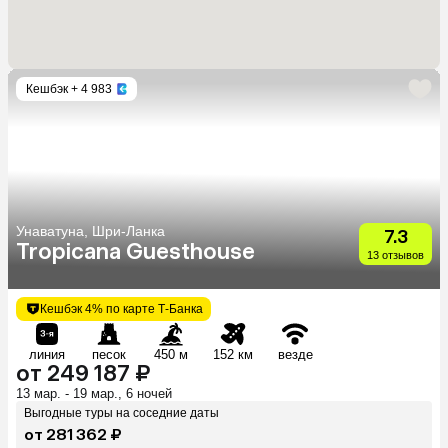
Кешбэк
+ 4 983
Унаватуна, Шри-Ланка
7.3
Tropicana Guesthouse
13 отзывов
Кешбэк 4% по карте Т-Банка
линия
песок
450 м
152 км
везде
от 249 187 ₽
13 мар. - 19 мар., 6 ночей
Выгодные туры на соседние даты
от 281 362 ₽