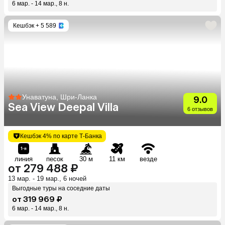
6 мар. - 14 мар., 8 н.
Кешбэк
+ 5 589
Унаватуна, Шри-Ланка
9.0
Sea View Deepal Villa
6 отзывов
Кешбэк 4% по карте Т-Банка
линия
песок
30 м
11 км
везде
от 279 488 ₽
13 мар. - 19 мар., 6 ночей
Выгодные туры на соседние даты
от 319 969 ₽
6 мар. - 14 мар., 8 н.