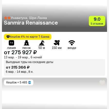
Унаватуна, Шри-Ланка
9.0
Sanmira Renaissance
5 отзывов
Кешбэк 4% по карте Т-Банка
линия
песок
50 м
150 км
везде
от 275 927 ₽
13 мар. - 19 мар., 6 ночей
Выгодные туры на соседние даты
от 315 366 ₽
6 мар. - 14 мар., 8 н.
Кешбэк
+ 5 465