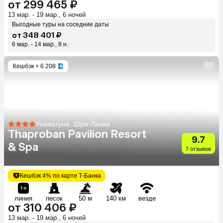
от 299 465 ₽
13 мар. - 19 мар., 6 ночей
Выгодные туры на соседние даты
от 348 401 ₽
6 мар. - 14 мар., 8 н.
Кешбэк
+ 6 208
Унаватуна, Шри-Ланка
Thaproban Pavilion Resort
9.7
& Spa
7 отзывов
Кешбэк 4% по карте Т-Банка
линия
песок
50 м
140 км
везде
от 310 406 ₽
13 мар. - 19 мар., 6 ночей