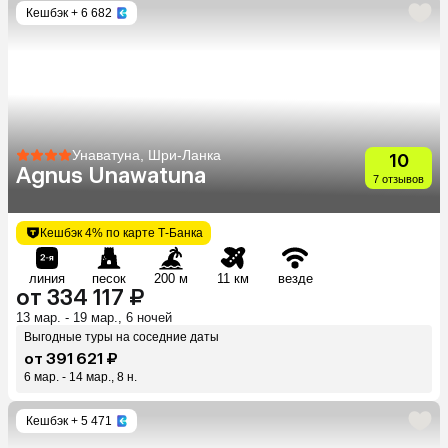
Кешбэк
+ 6 682
Унаватуна, Шри-Ланка
10
Agnus Unawatuna
7 отзывов
Кешбэк 4% по карте Т-Банка
линия
песок
200 м
11 км
везде
от 334 117 ₽
13 мар. - 19 мар., 6 ночей
Выгодные туры на соседние даты
от 391 621 ₽
6 мар. - 14 мар., 8 н.
Кешбэк
+ 5 471