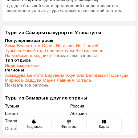
Да, для большей части предложений предоставляется
возможность оплаты тура частями с рассрочкой платежа.
Туры из Самары на курорты Унаватуны
Популярные запросы
Зима
·
Весна
·
Лето
·
Осень
·
На двоих
·
На 7 ночей
·
Туры на Новый год
·
Горящие туры
·
Все включено
·
На майские праздники
·
Показать все запросы
Тип отдыха
Индийский океан
Регионы
Хиккадува
·
Бентота
·
Берувела
·
Ахунгала
·
Велигама
·
Пассикуда
·
Мирисса
·
Ваддува
·
Маунт Лавиния
·
Коггала
·
Показать все регионы
Туры из Самары в другие страны
Турция
Россия
Египет
Абхазия
Таиланд
Вьетнам
Подписка
Фильтры
Карта
ОАЭ
Мальдивы
Остальные страны
Грузия
Армения