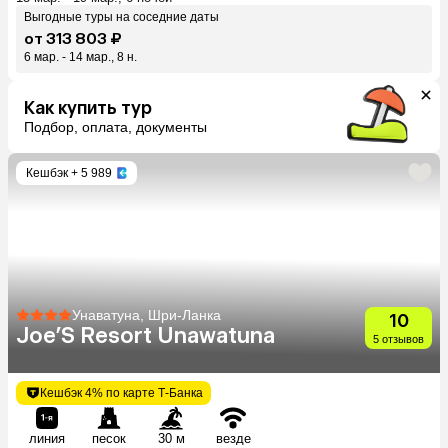
Выгодные туры на соседние даты
от 313 803 ₽
6 мар. - 14 мар., 8 н.
Как купить тур
Подбор, оплата, документы
Кешбэк
+ 5 989
Унаватуна, Шри-Ланка
10
Joe’S Resort Unawatuna
5 отзывов
Кешбэк 4% по карте Т-Банка
линия
песок
30 м
везде