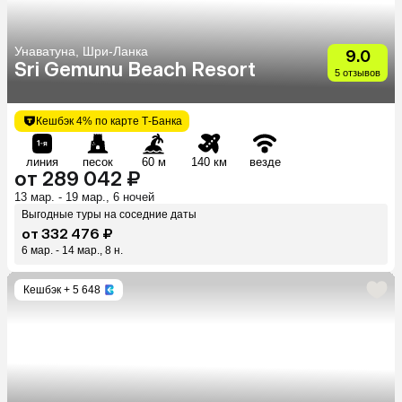
Унаватуна, Шри-Ланка
9.0
Sri Gemunu Beach Resort
5 отзывов
Кешбэк 4% по карте Т-Банка
линия
песок
60 м
140 км
везде
от 289 042 ₽
13 мар. - 19 мар., 6 ночей
Выгодные туры на соседние даты
от 332 476 ₽
6 мар. - 14 мар., 8 н.
Кешбэк
+ 5 648