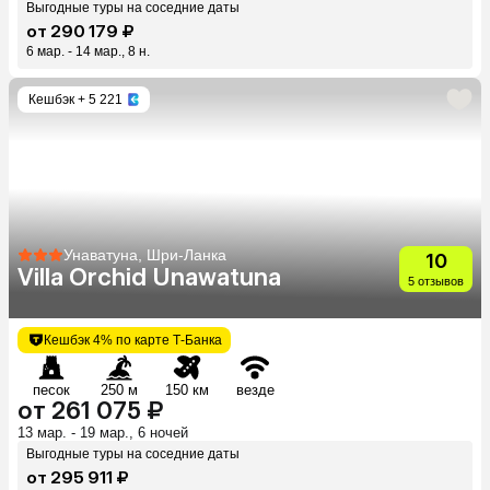
Выгодные туры на соседние даты
от 290 179 ₽
6 мар. - 14 мар., 8 н.
Кешбэк
+ 5 221
Унаватуна, Шри-Ланка
10
Villa Orchid Unawatuna
5 отзывов
Кешбэк 4% по карте Т-Банка
песок
250 м
150 км
везде
от 261 075 ₽
13 мар. - 19 мар., 6 ночей
Выгодные туры на соседние даты
от 295 911 ₽