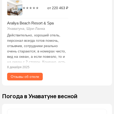
★★★★★
от 220 463 ₽
Araliya Beach Resort & Spa
Унаватуна, Шри-Ланка
Действительно, хороший отель,
персонал всегда готов помочь,
отзывчив, сотрудники реально
очень стараются; в номерах чисто,
вид на океан, а если повезло, то и
на океан с 2 сторон. Конечно, есть
и минусы: зонтики у шезлонгов не
8 декабря 2025
двигаются, из-за этого половину
Отзывы об отеле
дня ты точно на солнце; мест на
пляже мало, людей много —
бывает впечатление, что все друг
на друге; завтраки однообразные,
Погода в Унаватуне весной
но голодным не останешься;
помидоры реально невкусные
всегда. Особо негативно хочу