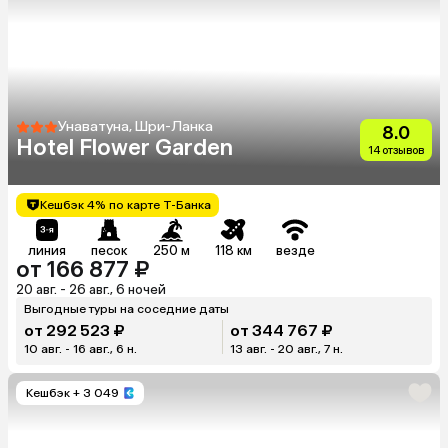
Унаватуна, Шри-Ланка
8.0
Hotel Flower Garden
14 отзывов
Кешбэк 4% по карте Т-Банка
линия
песок
250 м
118 км
везде
от 166 877 ₽
20 авг. - 26 авг., 6 ночей
Выгодные туры на соседние даты
от 292 523 ₽
от 344 767 ₽
10 авг. - 16 авг., 6 н.
13 авг. - 20 авг., 7 н.
Кешбэк
+ 3 049