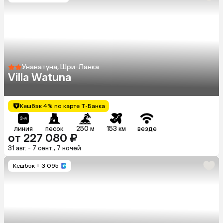
Унаватуна, Шри-Ланка
Villa Watuna
Кешбэк 4% по карте Т-Банка
линия
песок
250 м
153 км
везде
от 227 080 ₽
31 авг. - 7 сент., 7 ночей
Кешбэк
+ 3 095