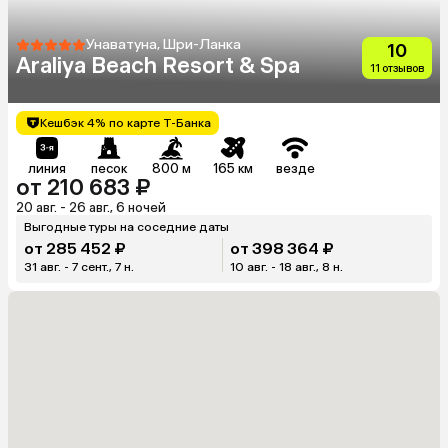
Унаватуна, Шри-Ланка
10
Araliya Beach Resort & Spa
11 отзывов
Кешбэк 4% по карте Т-Банка
линия
песок
800 м
165 км
везде
от 210 683 ₽
20 авг. - 26 авг., 6 ночей
Выгодные туры на соседние даты
от 285 452 ₽
от 398 364 ₽
31 авг. - 7 сент., 7 н.
10 авг. - 18 авг., 8 н.