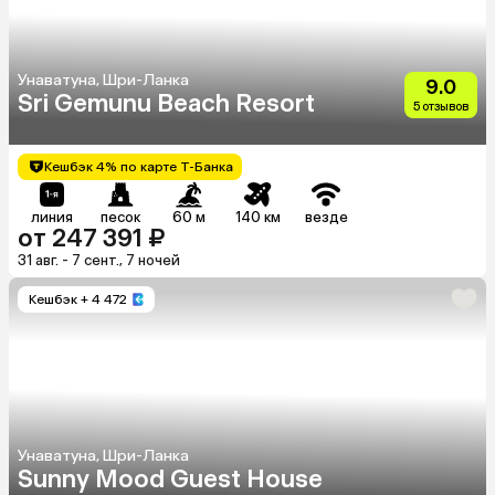
Унаватуна, Шри-Ланка
9.0
Sri Gemunu Beach Resort
5 отзывов
Кешбэк 4% по карте Т-Банка
линия
песок
60 м
140 км
везде
от 247 391 ₽
31 авг. - 7 сент., 7 ночей
Кешбэк
+ 4 472
Унаватуна, Шри-Ланка
Sunny Mood Guest House