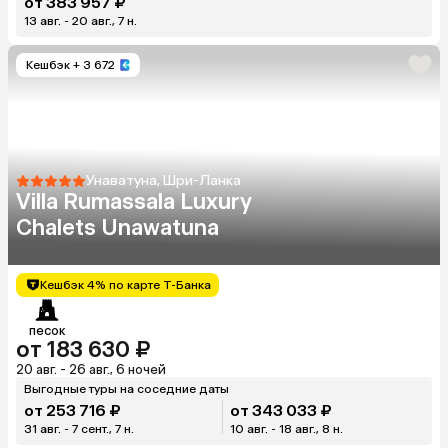
от 383 957 ₽
13 авг. - 20 авг., 7 н.
Кешбэк
+ 3 672
Унаватуна, Шри-Ланка
Villa Rumassala Luxury
Chalets Unawatuna
Кешбэк 4% по карте Т-Банка
песок
от 183 630 ₽
20 авг. - 26 авг., 6 ночей
Выгодные туры на соседние даты
от 253 716 ₽
от 343 033 ₽
31 авг. - 7 сент., 7 н.
10 авг. - 18 авг., 8 н.