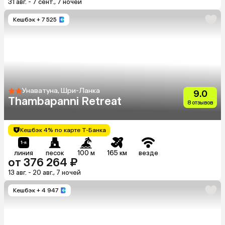
31 авг. - 7 сент., 7 ночей
Кешбэк
+ 7 525
Унаватуна, Шри-Ланка
9.0
Thambapanni Retreat
8 отзывов
Кешбэк 4% по карте Т-Банка
линия
песок
100 м
165 км
везде
от 376 264 ₽
13 авг. - 20 авг., 7 ночей
Кешбэк
+ 4 947