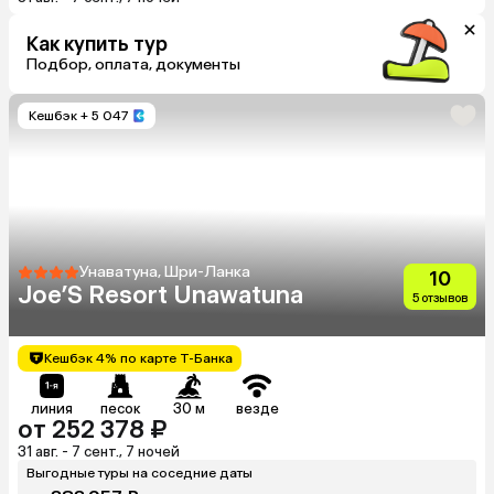
Как купить тур
Подбор, оплата, документы
Кешбэк
+ 5 047
Унаватуна, Шри-Ланка
10
Joe’S Resort Unawatuna
5 отзывов
Кешбэк 4% по карте Т-Банка
линия
песок
30 м
везде
от 252 378 ₽
31 авг. - 7 сент., 7 ночей
Выгодные туры на соседние даты