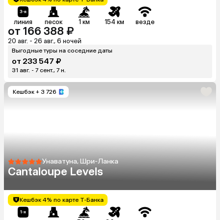
линия
песок
1 км
154 км
везде
от 166 388 ₽
20 авг. - 26 авг., 6 ночей
Выгодные туры на соседние даты
от 233 547 ₽
31 авг. - 7 сент., 7 н.
Кешбэк
+ 3 726
Унаватуна, Шри-Ланка
Cantaloupe Levels
Кешбэк 4% по карте Т-Банка