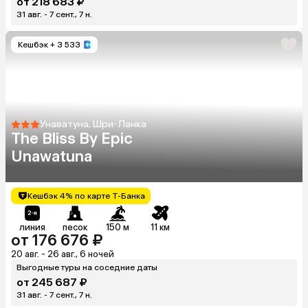
от 218 683 ₽
31 авг. - 7 сент., 7 н.
Кешбэк
+ 3 533
Унаватуна, Шри-Ланка
The Bliss By Epic
Unawatuna
Кешбэк 4% по карте Т-Банка
линия
песок
150 м
11 км
от 176 676 ₽
20 авг. - 26 авг., 6 ночей
Выгодные туры на соседние даты
от 245 687 ₽
31 авг. - 7 сент., 7 н.