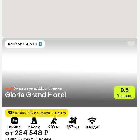
Кешбэк
+ 4 690
Унаватуна, Шри-Ланка
9.5
Gloria Grand Hotel
6 отзывов
Кешбэк 4% по карте Т-Банка
линия
песок
210 м
157 км
везде
от 234 548 ₽
31 авг. - 7 сент., 7 ночей