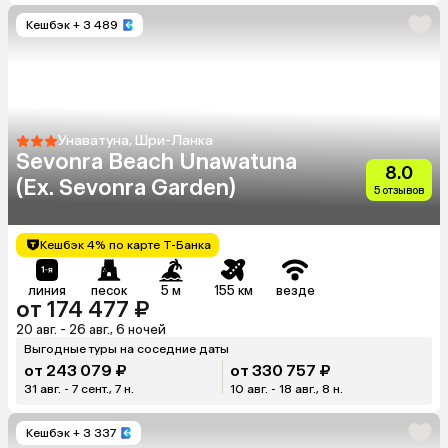
Кешбэк
+ 3 489
Унаватуна, Шри-Ланка
Sevonra Beach Unawatuna
8.0
(Ex. Sevonra Garden)
5 отзывов
Кешбэк 4% по карте Т-Банка
линия
песок
5 м
155 км
везде
от 174 477 ₽
20 авг. - 26 авг., 6 ночей
Выгодные туры на соседние даты
от 243 079 ₽
от 330 757 ₽
31 авг. - 7 сент., 7 н.
10 авг. - 18 авг., 8 н.
Кешбэк
+ 3 337