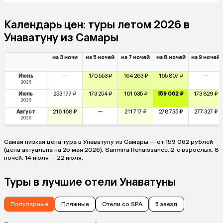
Календарь цен: туры летом 2026 в
Унаватуну из Самары
на 3 ночи
на 5 ночей
на 7 ночей
на 8 ночей
на 9 ночей
Июнь
—
170 553 ₽
164 263 ₽
165 807 ₽
—
2026
Июль
253 177 ₽
173 254 ₽
161 635 ₽
159 062 ₽
173 829 ₽
2026
Август
216 168 ₽
—
211 717 ₽
278 735 ₽
277 327 ₽
2026
Самая низкая цена тура в Унаватуну из Самары — от 159 062 рублей
(цена актуальна на 25 мая 2026), Sanmira Renaissance, 2-е взрослых, 8
ночей, 14 июля — 22 июля.
Туры в лучшие отели Унаватуны
Популярные
Пляжные
Отели со SPA
5 звезд