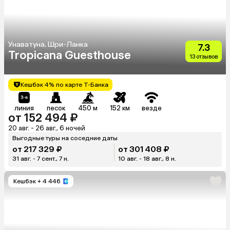
Унаватуна, Шри-Ланка
7.3
Tropicana Guesthouse
13 отзывов
Кешбэк 4% по карте Т-Банка
линия
песок
450 м
152 км
везде
от 152 494 ₽
20 авг. - 26 авг., 6 ночей
Выгодные туры на соседние даты
от 217 329 ₽
от 301 408 ₽
31 авг. - 7 сент., 7 н.
10 авг. - 18 авг., 8 н.
Кешбэк
+ 4 446