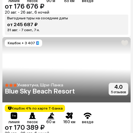
линия
песок
90 м
85 км
везде
от 176 676 ₽
20 авг. - 26 авг., 6 ночей
Выгодные туры на соседние даты
от 245 687 ₽
31 авг. - 7 сент., 7 н.
Кешбэк
+ 3 407
Унаватуна, Шри-Ланка
4.0
Blue Sky Beach Resort
5 отзывов
Кешбэк 4% по карте Т-Банка
линия
песок
60 м
160 км
везде
от 170 389 ₽