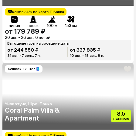
Кешбэк 4% по карте Т-Банка
линия
песок
100 м
153 км
от 179 789 ₽
20 авг. - 26 авг., 6 ночей
Выгодные туры на соседние даты
от 244 550 ₽
от 337 835 ₽
31 авг. - 7 сент., 7 н.
10 авг. - 18 авг., 8 н.
Кешбэк
+ 3 327
Унаватуна, Шри-Ланка
Coral Palm Villa &
8.5
Apartment
8 отзывов
Кешбэк 4% по карте Т-Банка