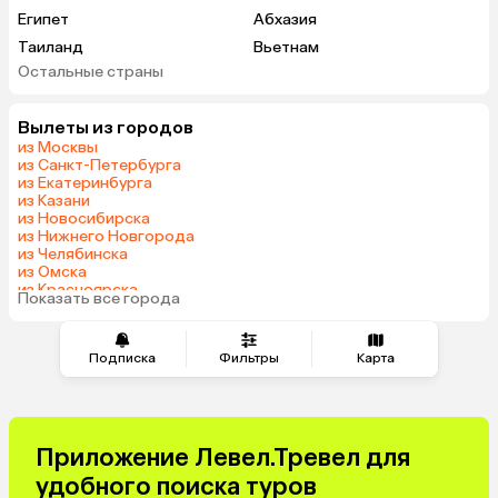
Египет
Абхазия
Таиланд
Вьетнам
Остальные страны
ОАЭ
Мальдивы
Грузия
Армения
Вылеты из городов
Шри-Ланка
Казахстан
из Москвы
Азербайджан
Узбекистан
из Санкт-Петербурга
из Екатеринбурга
Сербия
Катар
из Казани
Киргизия
Гонконг
из Новосибирска
из Нижнего Новгорода
Саудовская Аравия
Венгрия
из Челябинска
из Омска
из Красноярска
Показать все города
из Волгограда
Подписка
Фильтры
Карта
Приложение Левел.Тревел для
удобного поиска туров