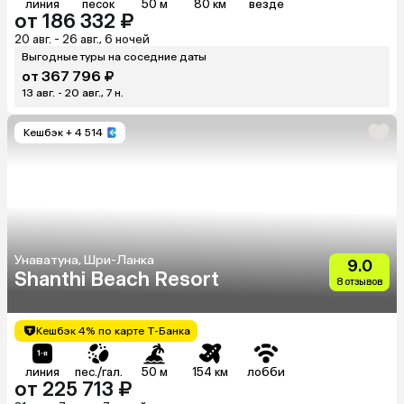
линия
песок
50 м
80 км
везде
от 186 332 ₽
20 авг. - 26 авг., 6 ночей
Выгодные туры на соседние даты
от 367 796 ₽
13 авг. - 20 авг., 7 н.
Кешбэк
+ 4 514
Унаватуна, Шри-Ланка
9.0
Shanthi Beach Resort
8 отзывов
Кешбэк 4% по карте Т-Банка
линия
пес./гал.
50 м
154 км
лобби
от 225 713 ₽