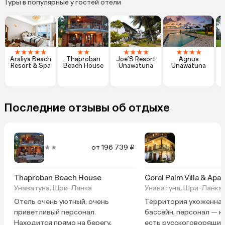
Туры в популярные у гостей отели
★
★
★
★
★
★
★
★
★
★
★
★
★
★
★
Araliya Beach
Thaproban
Joe’S Resort
Agnus
Resort & Spa
Beach House
Unawatuna
Unawatuna
Последние отзывы об отдыхе
★★
от 196 739 ₽
Thaproban Beach House
Coral Palm Villa & Apa
Унаватуна, Шри-Ланка
Унаватуна, Шри-Ланка
Отель очень уютный, очень
Территория ухоженная
приветливый персонал.
бассейн, персонал — не
Находится прямо на берегу,
есть русскоговорящие