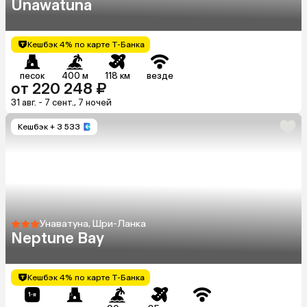
Unawatuna
Кешбэк 4% по карте Т-Банка
песок
400 м
118 км
везде
от 220 248 ₽
31 авг. - 7 сент., 7 ночей
Кешбэк
+ 3 533
Унаватуна, Шри-Ланка
Neptune Bay
Кешбэк 4% по карте Т-Банка