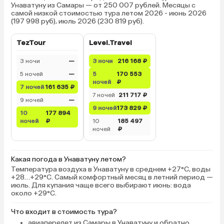
Унаватуну из Самары — от 250 007 рублей. Месяцы с
самой низкой стоимостью тура летом 2026 - июнь 2026
(197 998 руб), июль 2026 (230 819 руб).
TezTour
Level.Travel
3 ночи
—
3 ночи
216 168 ₽
5 ночей
—
5
170 553
ночей
₽
7 ночей
161 635 ₽
7 ночей
211 717 ₽
9 ночей
—
9 ночей
173 829 ₽
10
177 894
ночей
₽
10
185 497
ночей
₽
Какая погода в Унаватуну летом?
Температура воздуха в Унаватуну в среднем +27°C, воды
+28…+29°C. Самый комфортный месяц в летний период —
июль. Для купания чаще всего выбирают июнь: вода
около +29°C.
Что входит в стоимость тура?
авиаперелет из Самары в Унаватуну и обратно