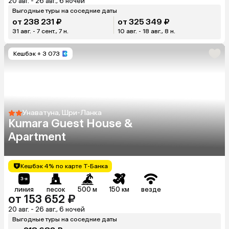
20 авг. - 26 авг., 6 ночей
Выгодные туры на соседние даты
от 238 231 ₽
от 325 349 ₽
31 авг. - 7 сент., 7 н.
10 авг. - 18 авг., 8 н.
Кешбэк
+ 3 073
Унаватуна, Шри-Ланка
Kumara Guest House &
Apartment
Кешбэк 4% по карте Т-Банка
линия
песок
500 м
150 км
везде
от 153 652 ₽
20 авг. - 26 авг., 6 ночей
Выгодные туры на соседние даты