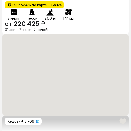
Кешбэк 4% по карте Т-Банка
линия
песок
200 м
141 км
от 220 425 ₽
31 авг. - 7 сент., 7 ночей
Кешбэк
+ 3 706