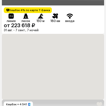
Кешбэк 4% по карте Т-Банка
линия
песок
150 м
180 км
везде
от 223 618 ₽
31 авг. - 7 сент., 7 ночей
Кешбэк
+ 4 541