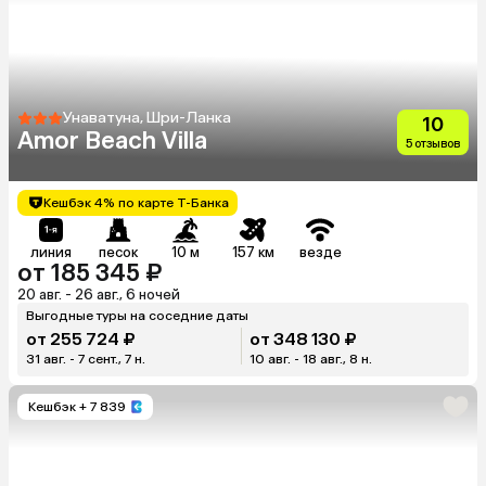
Унаватуна, Шри-Ланка
10
Amor Beach Villa
5 отзывов
Кешбэк 4% по карте Т-Банка
линия
песок
10 м
157 км
везде
от 185 345 ₽
20 авг. - 26 авг., 6 ночей
Выгодные туры на соседние даты
от 255 724 ₽
от 348 130 ₽
31 авг. - 7 сент., 7 н.
10 авг. - 18 авг., 8 н.
Кешбэк
+ 7 839