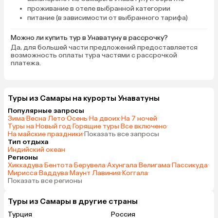
проживание в отеле выбранной категории
питание (в зависимости от выбранного тарифа)
Можно ли купить тур в Унаватуну в рассрочку?
Да, для большей части предложений предоставляется
возможность оплаты тура частями с рассрочкой
платежа.
Туры из Самары на курорты Унаватуны
Популярные запросы
Зима
·
Весна
·
Лето
·
Осень
·
На двоих
·
На 7 ночей
·
Туры на Новый год
·
Горящие туры
·
Все включено
·
На майские праздники
·
Показать все запросы
Тип отдыха
Индийский океан
Регионы
Хиккадува
·
Бентота
·
Берувела
·
Ахунгала
·
Велигама
·
Пассикуда
·
Мирисса
·
Ваддува
·
Маунт Лавиния
·
Коггала
·
Показать все регионы
Туры из Самары в другие страны
Турция
Россия