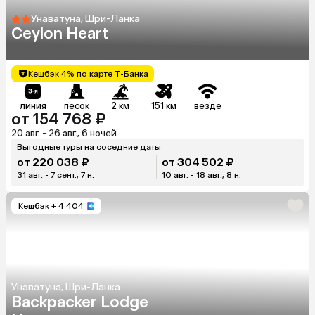
Унаватуна, Шри-Ланка
Ceylon Heart
Кешбэк 4% по карте Т-Банка
линия
песок
2 км
151 км
везде
от 154 768 ₽
20 авг. - 26 авг., 6 ночей
Выгодные туры на соседние даты
от 220 038 ₽
от 304 502 ₽
31 авг. - 7 сент., 7 н.
10 авг. - 18 авг., 8 н.
Кешбэк
+ 4 404
Унаватуна, Шри-Ланка
Backpacker Lodge