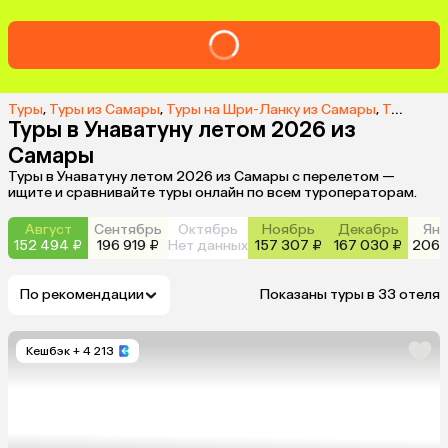
Туры
,
Туры из Самары
,
Туры на Шри-Ланку из Самары
,
Туры в Унаватуну из Самары
Туры в Унаватуну летом 2026 из
Самары
Туры в Унаватуну летом 2026 из Самары с перелетом —
ищите и сравнивайте туры онлайн по всем туроператорам.
Август
Сентябрь
Октябрь
Ноябрь
Декабрь
Янв
152 494 ₽
196 919 ₽
Нет данных
157 307 ₽
167 030 ₽
206 
По рекомендации
Показаны туры в 33 отеля
Кешбэк
+ 4 213