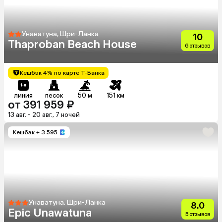
Унаватуна, Шри-Ланка
10
Thaproban Beach House
6 отзывов
Кешбэк 4% по карте Т-Банка
линия
песок
50 м
151 км
от 391 959 ₽
13 авг. - 20 авг., 7 ночей
Кешбэк
+ 3 595
Унаватуна, Шри-Ланка
8.0
Epic Unawatuna
5 отзывов