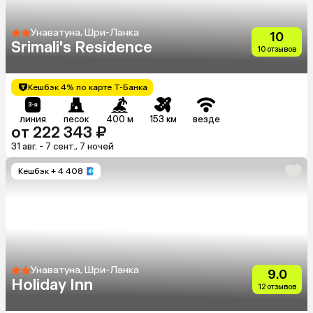
Унаватуна, Шри-Ланка
10
Srimali's Residence
10 отзывов
Кешбэк 4% по карте Т-Банка
линия
песок
400 м
153 км
везде
от 222 343 ₽
31 авг. - 7 сент., 7 ночей
Кешбэк
+ 4 408
Унаватуна, Шри-Ланка
9.0
Holiday Inn
12 отзывов