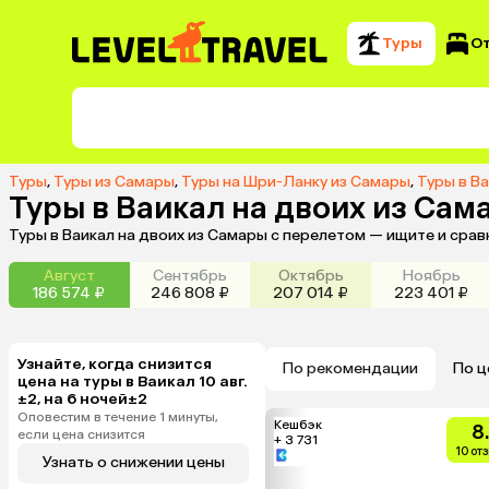
Туры
О
Туры
,
Туры из Самары
,
Туры на Шри-Ланку из Самары
,
Туры в В
Туры в Ваикал на двоих из Сам
Туры в Ваикал на двоих из Самары с перелетом — ищите и сра
Август
Сентябрь
Октябрь
Ноябрь
186 574 ₽
246 808 ₽
207 014 ₽
223 401 ₽
Узнайте, когда снизится
По рекомендации
По ц
цена на туры в Ваикал 10 авг.
±2, на 6 ночей±2
Оповестим в течение 1 минуты,
Кешбэк
8
если цена снизится
+ 3 731
10 от
Узнать о снижении цены