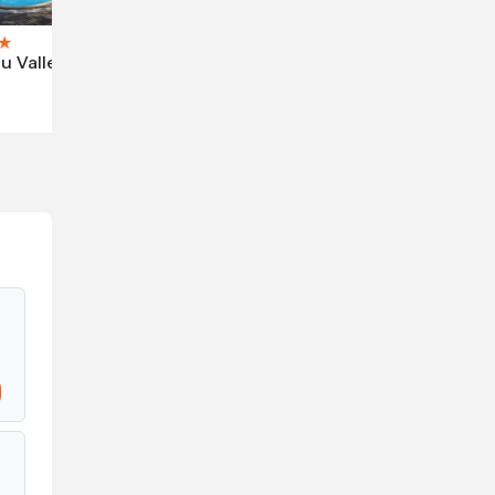
★
 Valley