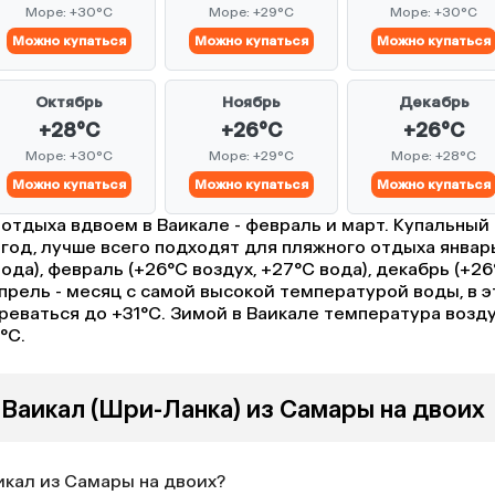
Море: +30°C
Море: +29°C
Море: +30°C
Можно купаться
Можно купаться
Можно купаться
Октябрь
Ноябрь
Декабрь
+28°C
+26°C
+26°C
Море: +30°C
Море: +29°C
Море: +28°C
Можно купаться
Можно купаться
Можно купаться
отдыха вдвоем в Ваикале - февраль и март. Купальный
 год, лучше всего подходят для пляжного отдыха январ
вода), февраль (+26°C воздух, +27°C вода), декабрь (+2
Апрель - месяц с самой высокой температурой воды, в э
реваться до +31°C. Зимой в Ваикале температура возд
°C.
 Ваикал (Шри-Ланка) из Самары на двоих
икал из Самары на двоих?