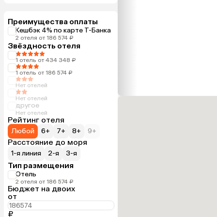
Преимущества оплаты
Кешбэк 4% по карте Т-Банка
2 отеля от 186 574 ₽
Звёздность отеля
1 отель от 434 348 ₽
1 отель от 186 574 ₽
Нет отелей
Нет отелей
другое
Нет отелей
Рейтинг отеля
Любой
6+
7+
8+
9+
Расстояние до моря
1-я линия
2-я
3-я
Тип размещения
Отель
2 отеля от 186 574 ₽
Бюджет на двоих
от
₽