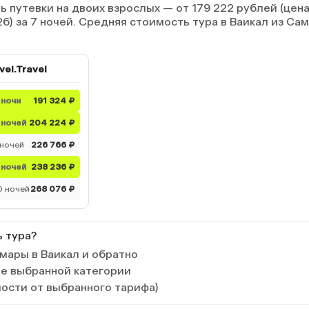
 путевки на двоих взрослых — от 179 222 рублей (цен
26) за 7 ночей. Средняя стоимость тура в Ваикал из Са
vel.Travel
 ночи
191 324 ₽
 ночей
204 224 ₽
 ночей
226 766 ₽
 ночей
238 236 ₽
0 ночей
268 076 ₽
ь тура?
мары в Ваикал и обратно
ле выбранной категории
мости от выбранного тарифа)