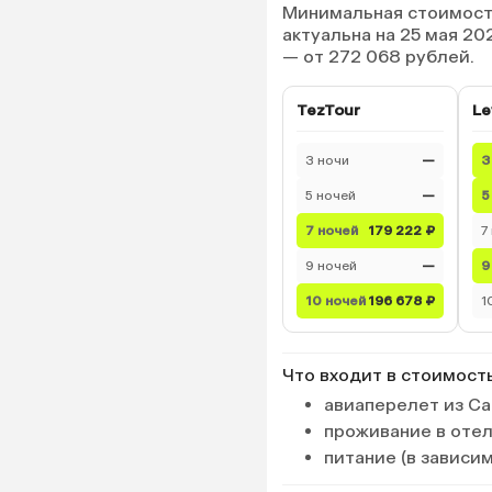
Минимальная стоимость
актуальна на 25 мая 20
— от 272 068 рублей.
TezTour
Le
3 ночи
—
3
5 ночей
—
5
7 ночей
179 222 ₽
7
9 ночей
—
9
10 ночей
196 678 ₽
1
Что входит в стоимост
авиаперелет из Са
проживание в оте
питание (в зависи