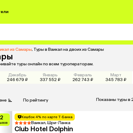
тели
аикал из Самары
,
Туры в Ваикал на двоих из Самары
ары
внивайте туры онлайн по всем туроператорам.
Декабрь
Январь
Февраль
Март
246 679 ₽
337 552 ₽
262 743 ₽
345 783 ₽
Показаны туры в 
ене
По рейтингу
.2
Кешбэк 4% по карте Т-Банка
Ваикал, Шри-Ланка
зывов
Club Hotel Dolphin