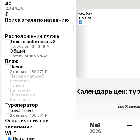
до
₽
Кешбэк
+ 8 686
Поиск отеля по названию
Расположение пляжа
Только собственный
1 отель от 434 348 ₽
Общий
1 отель от 186 574 ₽
Пляж
Песок
2 отеля от 186 574 ₽
Песок с галькой
Нет отелей
Галька
Календарь цен: ту
Нет отелей
Платформа
Нет отелей
Туроператор
на 3 ноч
Level.Travel
2 отеля от 186 574 ₽
Ограничения при
Май
—
заселении
2026
Wi-Fi
Все отели