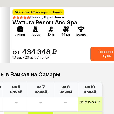
Кешбэк 4% по карте Т-Банка
Ваикал, Шри-Ланка
Wattura Resort And Spa
линия
песок
15 м
14 км
везде
от 434 348 ₽
Показат
туры
13 авг. - 20 авг., 7 ночей
ры в Ваикал из Самары
и
на 5
на 7
на 8
на 10
ночей
ночей
ночей
ночей
—
—
—
196 678 ₽