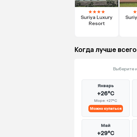
★
★
★
★
★
Suriya Luxury
Suri
Resort
Когда лучше всего
Выберите и
Январь
+26°C
Море: +27°C
Можно купаться
Май
+29°C