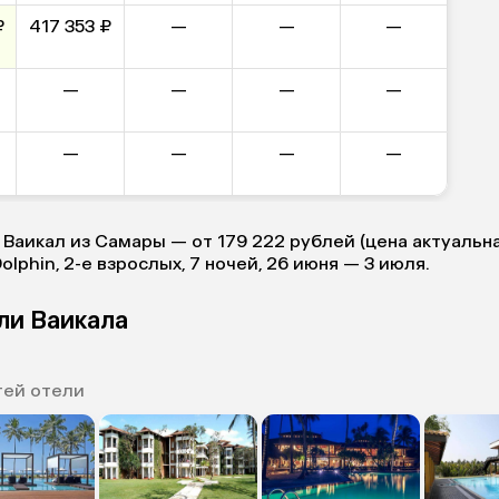
₽
417 353 ₽
—
—
—
—
—
—
—
—
—
—
—
 Ваикал из Самары — от 179 222 рублей (цена актуальна
Dolphin, 2-е взрослых, 7 ночей, 26 июня — 3 июля.
ли Ваикала
тей отели