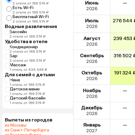
Июнь
—
2 отеля от 186 574 ₽
Есть Wi-Fi
2026
2 отеля от 186 574 ₽
Бесплатный Wi-Fi
Июль
276 544 
2 отеля от 186 574 ₽
Водные развлечения
2026
Бассейн
2 отеля от 186 574 ₽
Август
239 453 
Удобства в отеле
2026
Кондиционер
2 отеля от 186 574 ₽
Сентябрь
316 502 
Бар
2 отеля от 186 574 ₽
2026
Массаж
1 отель от 434 348 ₽
Октябрь
191 324 
Для семей с детьми
2026
Няня
1 отель от 186 574 ₽
Детское меню
Ноябрь
—
1 отель от 186 574 ₽
2026
Детский бассейн
1 отель от 186 574 ₽
Декабрь
—
2026
Вылеты из городов
Январь
—
из Москвы
из Санкт-Петербурга
2027
из Екатеринбурга