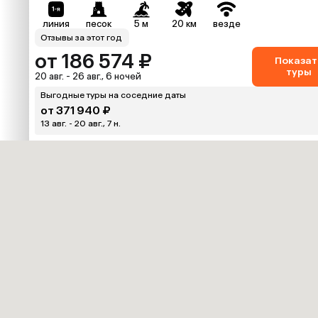
линия
песок
5 м
20 км
везде
Отзывы за этот год
от 186 574 ₽
Показат
туры
20 авг. - 26 авг., 6 ночей
Выгодные туры на соседние даты
от 371 940 ₽
13 авг. - 20 авг., 7 н.