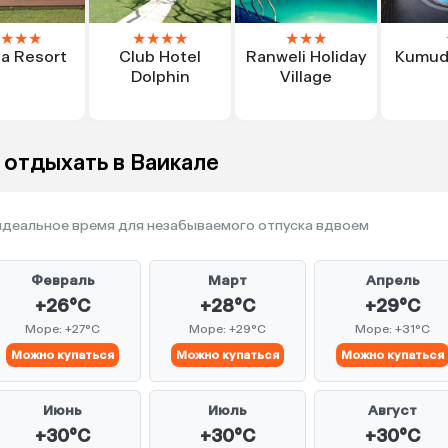
★
★
★
★
★
★
★
★
★
★
ya Resort
Club Hotel
Ranweli Holiday
Kumudu
Dolphin
Village
 отдыхать в Ваикале
деальное время для незабываемого отпуска вдвоем
Февраль
Март
Апрель
+26°C
+28°C
+29°C
Море: +27°C
Море: +29°C
Море: +31°C
Можно купаться
Можно купаться
Можно купаться
Июнь
Июль
Август
+30°C
+30°C
+30°C