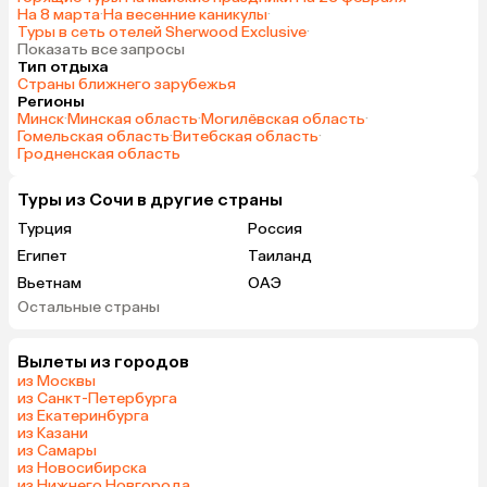
На 8 марта
·
На весенние каникулы
·
Туры в сеть отелей Sherwood Exclusive
·
Показать все запросы
Тип отдыха
Страны ближнего зарубежья
Регионы
Минск
·
Минская область
·
Могилёвская область
·
Гомельская область
·
Витебская область
·
Гродненская область
Туры из Сочи в другие страны
Турция
Россия
Египет
Таиланд
Вьетнам
ОАЭ
Остальные страны
Гонконг
Вылеты из городов
из Москвы
из Санкт-Петербурга
из Екатеринбурга
из Казани
из Самары
из Новосибирска
из Нижнего Новгорода