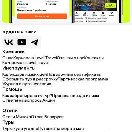
Будьте с нами
Компания
О нас
Карьера в Level.Travel
Отзывы о нас
Контакты
Ко-промо с Level.Travel
Инструменты
Календарь низких цен
Подарочные сертификаты
Оформить тур в рассрочку
Партнерская программа
Журнал о путешествиях
Помощь
Как забронировать тур?
Правила въезда и визы
Ответы на вопросы
Акции
Отели
Отели Минска
Отели Беларуси
Туры
Туры куда угодно
Путевки на море в мае