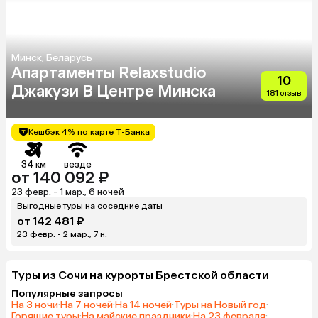
Минск, Беларусь
Апартаменты Relaxstudio
10
Джакузи В Центре Минска
181 отзыв
Кешбэк 4% по карте Т-Банка
34 км
везде
от 140 092 ₽
23 февр. - 1 мар., 6 ночей
Выгодные туры на соседние даты
от 142 481 ₽
23 февр. - 2 мар., 7 н.
Туры из Сочи на курорты Брестской области
Популярные запросы
На 3 ночи
·
На 7 ночей
·
На 14 ночей
·
Туры на Новый год
·
Горящие туры
·
На майские праздники
·
На 23 февраля
·