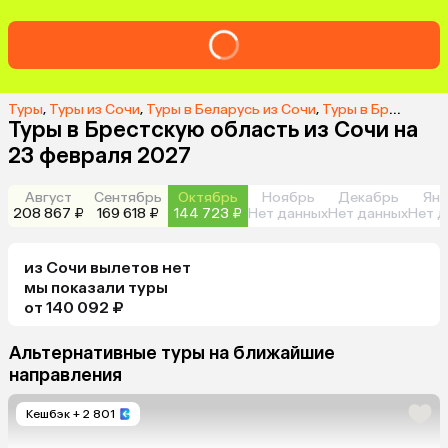
Туры
,
Туры из Сочи
,
Туры в Беларусь из Сочи
,
Туры в Брестскую область из Сочи
Туры в Брестскую область из Сочи на
23 февраля 2027
Август
Сентябрь
Октябрь
Ноябрь
Декабрь
Янв
208 867 ₽
169 618 ₽
144 723 ₽
Нет данных
Нет данных
Нет д
из
Сочи
вылетов нет
мы показали туры
от 140 092 ₽
Альтернативные туры на ближайшие
направления
Кешбэк
+ 2 801