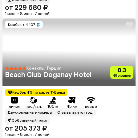
от 229 680 ₽
1 июн. - 8 июн., 7 ночей
Кешбэк
+ 4 107
Конаклы, Турция
8.3
Beach Club Doganay Hotel
49 отзывов
Кешбэк 4% по карте Т-Банка
линия
пес./гал.
100 м
45 км
везде
Двухкомнатные номера
Отзывы за этот год
Собственный пляж
от 205 373 ₽
1 июн. - 8 июн., 7 ночей