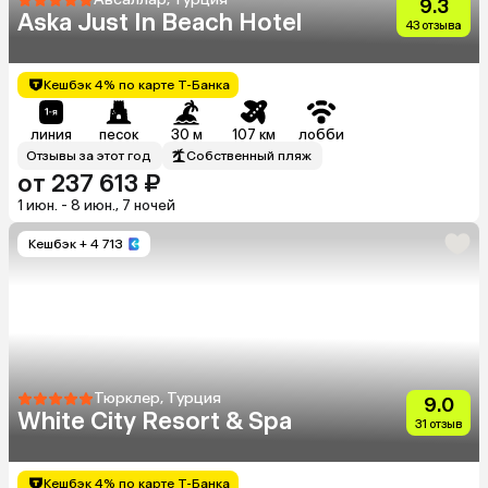
9.3
Aska Just In Beach Hotel
43 отзыва
Кешбэк 4% по карте Т-Банка
линия
песок
30 м
107 км
лобби
Отзывы за этот год
Собственный пляж
от 237 613 ₽
1 июн. - 8 июн., 7 ночей
Кешбэк
+ 4 713
Тюрклер, Турция
9.0
White City Resort & Spa
31 отзыв
Кешбэк 4% по карте Т-Банка