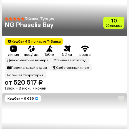
Гёйнюк, Турция
10
NG Phaselis Bay
20 отзывов
Кешбэк 4% по карте Т-Банка
линия
пес./гал.
150 м
52 км
везде
Двухкомнатные номера
Отзывы за этот год
Премиальный отдых
Собственный пляж
Большая территория
от 520 517 ₽
1 июн. - 8 июн., 7 ночей
Кешбэк
+ 6 696