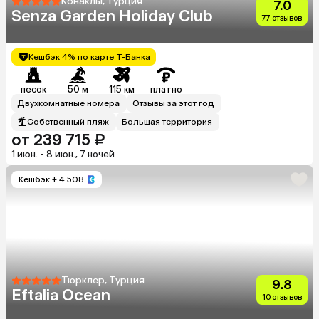
Конаклы, Турция
7.0
Senza Garden Holiday Club
77 отзывов
Кешбэк 4% по карте Т-Банка
песок
50 м
115 км
платно
Двухкомнатные номера
Отзывы за этот год
Собственный пляж
Большая территория
от 239 715 ₽
1 июн. - 8 июн., 7 ночей
Кешбэк
+ 4 508
Тюрклер, Турция
9.8
Eftalia Ocean
10 отзывов