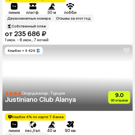
линия
платф.
30 м
лобби
Двухкомнатные номера
Отзывы за этот год
Собственный пляж
от 235 686 ₽
1 июн. - 8 июн., 7 ночей
Кешбэк
+ 4 424
Окурджалар, Турция
9.0
Justiniano Club Alanya
95 отзывов
Кешбэк 4% по карте Т-Банка
линия
пес./гал.
40 м
90 км