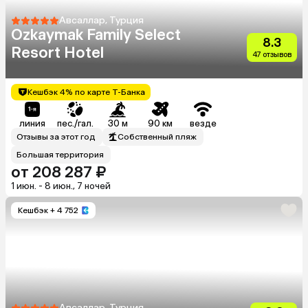
Авсаллар, Турция
Ozkaymak Family Select
8.3
Resort Hotel
47 отзывов
Кешбэк 4% по карте Т-Банка
линия
пес./гал.
30 м
90 км
везде
Отзывы за этот год
Собственный пляж
Большая территория
от 208 287 ₽
1 июн. - 8 июн., 7 ночей
Кешбэк
+ 4 752
Авсаллар, Турция