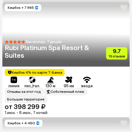
Кешбэк
+ 7 965
Авсаллар, Турция
Rubi Platinum Spa Resort &
9.7
Suites
19 отзывов
Кешбэк 4% по карте Т-Банка
линия
пес./гал.
130 м
95 км
везде
Отзывы за этот год
Собственный пляж
Большая территория
от 398 299 ₽
1 июн. - 8 июн., 7 ночей
Кешбэк
+ 4 460