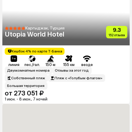
Каргыджак, Турция
9.3
Utopia World Hotel
152 отзыва
Кешбэк 4% по карте Т-Банка
линия
пес./гал.
150 м
155 км
везде
Двухкомнатные номера
Отзывы за этот год
Собственный пляж
Пляж с «Голубым флагом»
Большая территория
от 273 051 ₽
1 июн. - 8 июн., 7 ночей