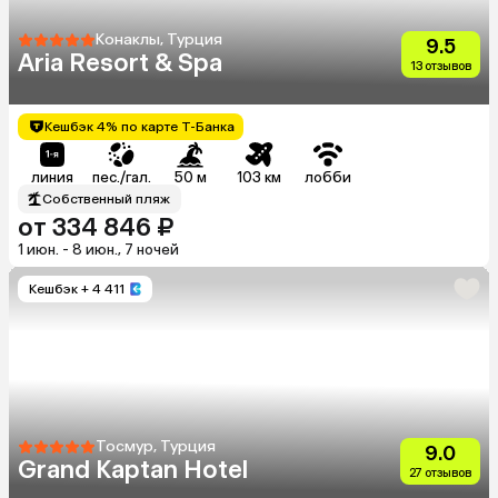
Конаклы, Турция
9.5
Aria Resort & Spa
13 отзывов
Кешбэк 4% по карте Т-Банка
линия
пес./гал.
50 м
103 км
лобби
Собственный пляж
от 334 846 ₽
1 июн. - 8 июн., 7 ночей
Кешбэк
+ 4 411
Тосмур, Турция
9.0
Grand Kaptan Hotel
27 отзывов