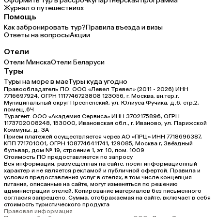
Оформить тур в рассрочку
Партнерская программа
Журнал о путешествиях
Помощь
Как забронировать тур?
Правила въезда и визы
Ответы на вопросы
Акции
Отели
Отели Минска
Отели Беларуси
Туры
Туры на море в мае
Туры куда угодно
Правообладатель ПО: ООО «Левел Тревел» (2011 - 2026) ИНН
7716697924, ОГРН 1117746723808 123056, г. Москва, вн.тер.г.
Муниципальный округ Пресненский, ул. Юлиуса Фучика, д.6, стр.2,
помещ.6Ч
Турагент: ООО «Академия Сервиса» ИНН 3702175896, ОГРН
1173702008248, 153000, Ивановская обл., г. Иваново, ул. Парижской
Коммуны, д. ЗА
Прием платежей осуществляется через АО «ПРЦ» ИНН 7718696387,
КПП 771701001, ОГРН 1087746411741, 129085, Москва г, Звёздный
бульвар, дом № 19, строение 1, эт. 10, пом. 1009
Стоимость ПО предоставляется по запросу
Вся информация, размещённая на сайте, носит информационный
характер и не является рекламой и публичной офертой. Правила и
условия предоставления услуг в отелях, в том числе концепция
питания, описанные на сайте, могут изменяться по решению
администрации отелей. Копирование материалов без письменного
согласия запрещено. Сумма, отображаемая на сайте, включает в себя
стоимость туристического продукта
Правовая информация