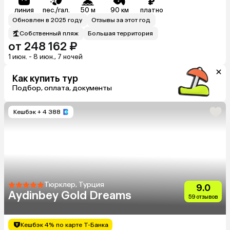
линия
пес./гал.
50 м
90 км
платно
Обновлен в 2025 году
Отзывы за этот год
Собственный пляж
Большая территория
от 248 162 ₽
1 июн. - 8 июн., 7 ночей
Как купить тур
Подбор, оплата, документы
Кешбэк
+ 4 388
Тюрклер, Турция
9.0
Aydinbey Gold Dreams
59 отзывов
Кешбэк 4% по карте Т-Банка