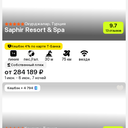
Окурджалар, Турция
9.7
Saphir Resort & Spa
13 отзывов
Кешбэк 4% по карте Т-Банка
линия
пес./гал.
30 м
75 км
везде
Собственный пляж
от 284 189 ₽
1 июн. - 8 июн., 7 ночей
Кешбэк
+ 4 794