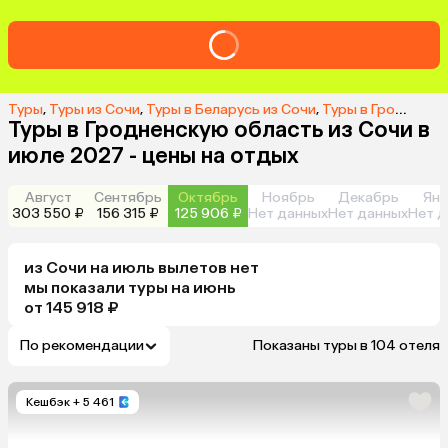
Туры
,
Туры из Сочи
,
Туры в Беларусь из Сочи
,
Туры в Гродненскую область из Сочи
Туры в Гродненскую область из Сочи в
июле 2027 - цены на отдых
Август
Сентябрь
Октябрь
Ноябрь
Декабрь
Янв
303 550 ₽
156 315 ₽
125 906 ₽
Нет данных
Нет данных
Нет д
из
Сочи
на июль
вылетов нет
мы показали туры
на
июнь
от 145 918 ₽
По рекомендации
Показаны туры в 104 отеля
Кешбэк
+ 5 461