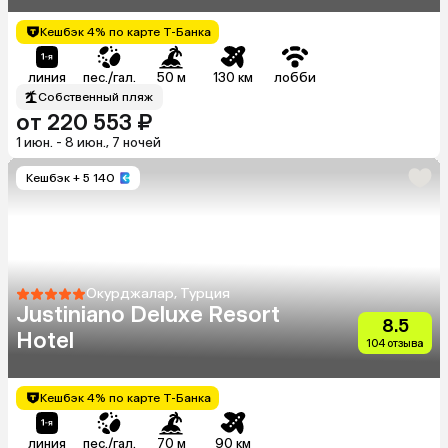
Кешбэк 4% по карте Т-Банка
линия
пес./гал.
50 м
130 км
лобби
Собственный пляж
от 220 553 ₽
1 июн. - 8 июн., 7 ночей
Кешбэк
+ 5 140
Окурджалар, Турция
Justiniano Deluxe Resort
8.5
Hotel
104 отзыва
Кешбэк 4% по карте Т-Банка
линия
пес./гал.
70 м
90 км