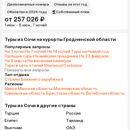
Двухкомнатные номера
Отзывы за этот год
Обновлен в 2024 году
Собственный пляж
от 257 026 ₽
1 июн. - 8 июн., 7 ночей
Туры из Сочи на курорты Гродненской области
Популярные запросы
На 3 ночи
·
На 7 ночей
·
На 14 ночей
·
Туры на Новый год
·
Горящие туры
·
На майские праздники
·
На 23 февраля
·
На 8 марта
·
На весенние каникулы
·
Туры в сеть отелей Sherwood Exclusive
·
Показать все запросы
Тип отдыха
Страны ближнего зарубежья
Регионы
Минск
·
Минская область
·
Могилёвская область
·
Гомельская область
·
Брестская область
·
Витебская область
Туры из Сочи в другие страны
Турция
Россия
Египет
Таиланд
Вьетнам
ОАЭ