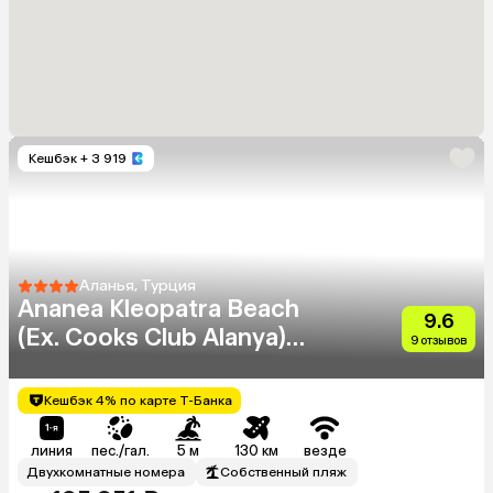
Кешбэк
+ 3 919
Аланья, Турция
Ananea Kleopatra Beach
9.6
(Ex. Cooks Club Alanya)
9 отзывов
(Adults Only 12+)
Кешбэк 4% по карте Т-Банка
линия
пес./гал.
5 м
130 км
везде
Двухкомнатные номера
Собственный пляж