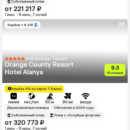
Собственный пляж
от 221 217 ₽
1 июн. - 8 июн., 7 ночей
Кешбэк
+ 6 415
Окурджалар, Турция
Orange County Resort
9.3
Hotel Alanya
35 отзывов
Кешбэк 4% по карте Т-Банка
линия
пес./гал.
60 м
90 км
везде
Двухкомнатные номера
Обновлен в 2024 году
Собственный пляж
Пляж с «Голубым флагом»
от 320 773 ₽
1 июн. - 8 июн., 7 ночей