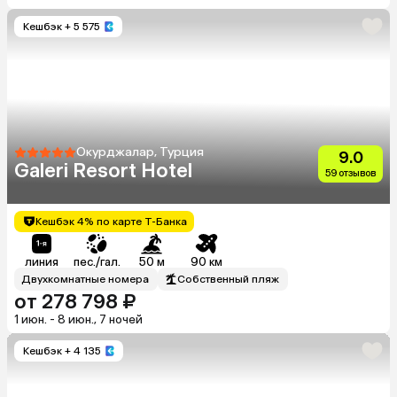
Кешбэк
+ 5 575
Окурджалар, Турция
9.0
Galeri Resort Hotel
59 отзывов
Кешбэк 4% по карте Т-Банка
линия
пес./гал.
50 м
90 км
Двухкомнатные номера
Собственный пляж
от 278 798 ₽
1 июн. - 8 июн., 7 ночей
Кешбэк
+ 4 135