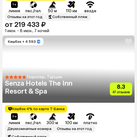
линия
пес./гал.
50 м
110 км
везде
Отзывы за этот год
Собственный пляж
от 219 433 ₽
1 июн. - 8 июн., 7 ночей
Кешбэк
+ 4 593
Тюрклер, Турция
Senza Hotels The Inn
8.3
Resort & Spa
47 отзывов
Кешбэк 4% по карте Т-Банка
линия
пес./гал.
300 м
100 км
платно
Двухкомнатные номера
Отзывы за этот год
Собственный пляж