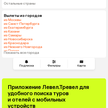
Остальные страны
Беларусь
Армения
Казахстан
Черногория
Вылеты из городов
Израиль
Гонконг
из Москвы
Венгрия
из Санкт-Петербурга
из Екатеринбурга
из Казани
из Самары
из Новосибирска
из Краснодара
из Нижнего Новгорода
из Перми
Показать все города
из Тюмени
Подписка
Фильтры
Карта
Приложение Левел.Тревел для
удобного поиска туров
и отелей с мобильных
устройств