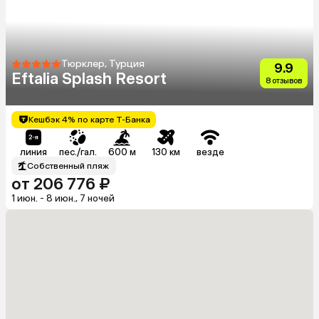
Тюрклер, Турция
9.9
Eftalia Splash Resort
8 отзывов
Кешбэк 4% по карте Т-Банка
линия
пес./гал.
600 м
130 км
везде
Собственный пляж
от 206 776 ₽
1 июн. - 8 июн., 7 ночей