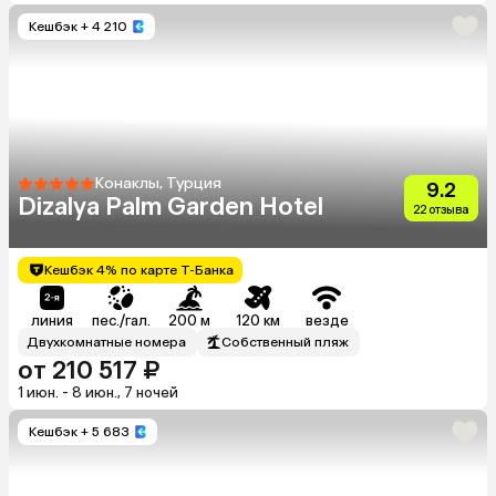
Кешбэк
+ 4 210
Конаклы, Турция
9.2
Dizalya Palm Garden Hotel
22 отзыва
Кешбэк 4% по карте Т-Банка
линия
пес./гал.
200 м
120 км
везде
Двухкомнатные номера
Собственный пляж
от 210 517 ₽
1 июн. - 8 июн., 7 ночей
Кешбэк
+ 5 683