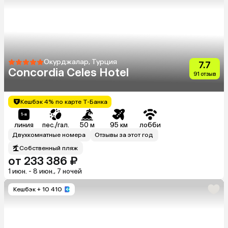
Окурджалар, Турция
7.7
Concordia Celes Hotel
91 отзыв
Кешбэк 4% по карте Т-Банка
линия
пес./гал.
50 м
95 км
лобби
Двухкомнатные номера
Отзывы за этот год
Собственный пляж
от 233 386 ₽
1 июн. - 8 июн., 7 ночей
Кешбэк
+ 10 410