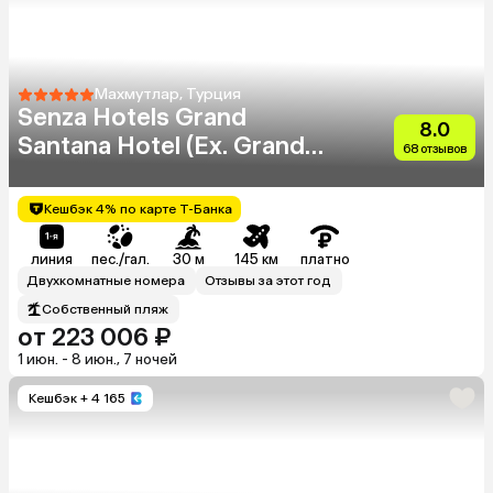
Махмутлар, Турция
Senza Hotels Grand
8.0
Santana Hotel (Ex. Grand
68 отзывов
Santana)
Кешбэк 4% по карте Т-Банка
линия
пес./гал.
30 м
145 км
платно
Двухкомнатные номера
Отзывы за этот год
Собственный пляж
от 223 006 ₽
1 июн. - 8 июн., 7 ночей
Кешбэк
+ 4 165