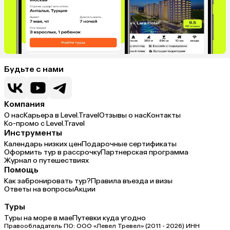
Будьте с нами
Компания
О нас
Карьера в Level.Travel
Отзывы о нас
Контакты
Ко-промо с Level.Travel
Инструменты
Календарь низких цен
Подарочные сертификаты
Оформить тур в рассрочку
Партнерская программа
Журнал о путешествиях
Помощь
Как забронировать тур?
Правила въезда и визы
Ответы на вопросы
Акции
Туры
Туры на море в мае
Путевки куда угодно
Правообладатель ПО: ООО «Левел Тревел» (2011 - 2026) ИНН