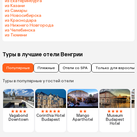
из Екатеринбурга
из Казани
из Самары
из Новосибирска
из Краснодара
из Нижнего Новгорода
из Челябинска
из Тюмени
Туры в лучшие отели Венгрии
Популярные
Пляжные
Отели со SPA
Только для взрослых
Туры в популярные у гостей отели
★
★
★
★
★
★
★
★
★
★
★
★
★
★
★
Vagabond
Corinthia Hotel
Mango
Museum
Downtown
Budapest
Aparthotel
Budapest
Hotel