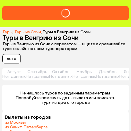
Туры
,
Туры из Сочи
,
Туры в Венгрию из Сочи
Туры в Венгрию из Сочи
Туры в Венгрию из Сочи с перелетом — ищите и сравнивайте
туры онлайн по всем туроператорам.
лето
Август
Сентябрь
Октябрь
Ноябрь
Декабрь
Янв
Нет данных
Нет данных
Нет данных
Нет данных
Нет данных
Нет д
Не нашлось туров по заданным параметрам 

 Попробуйте поменять даты вылета или поискать 
туры из другого города
Вылеты из городов
из Москвы
из Санкт-Петербурга