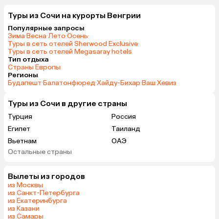
Туры из Сочи на курорты Венгрии
Популярные запросы
Зима
·
Весна
·
Лето
·
Осень
·
Туры в сеть отелей Sherwood Exclusive
·
Туры в сеть отелей Megasaray hotels
Тип отдыха
Страны Европы
Регионы
Будапешт
·
Балатонфюред
·
Хайду-Бихар
·
Ваш
·
Хевиз
Туры из Сочи в другие страны
Турция
Россия
Египет
Таиланд
Вьетнам
ОАЭ
Остальные страны
Армения
Беларусь
Казахстан
Черногория
Вылеты из городов
Израиль
Гонконг
из Москвы
из Санкт-Петербурга
из Екатеринбурга
из Казани
из Самары