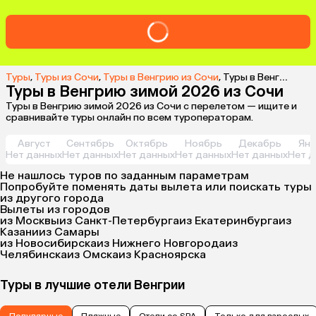
Туры
,
Туры из Сочи
,
Туры в Венгрию из Сочи
,
Туры в Венгрию зимой 2026 из Сочи
Туры в Венгрию зимой 2026 из Сочи
Туры в Венгрию зимой 2026 из Сочи с перелетом — ищите и
сравнивайте туры онлайн по всем туроператорам.
Август
Сентябрь
Октябрь
Ноябрь
Декабрь
Янв
Нет данных
Нет данных
Нет данных
Нет данных
Нет данных
Нет д
Не нашлось туров по заданным параметрам
Попробуйте поменять даты вылета или поискать туры
из другого города
Вылеты из городов
из Москвы
из Санкт-Петербурга
из Екатеринбурга
из
Казани
из Самары
из Новосибирска
из Нижнего Новгорода
из
Челябинска
из Омска
из Красноярска
Туры в лучшие отели Венгрии
Популярные
Пляжные
Отели со SPA
Только для взрослых