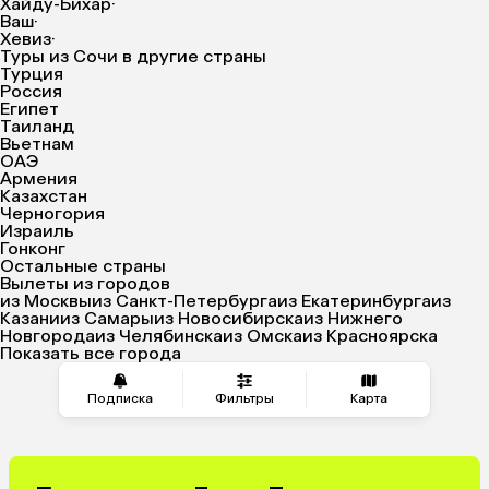
Хайду-Бихар
·
Ваш
·
Хевиз
·
Туры из Сочи в другие страны
Турция
Россия
Египет
Таиланд
Вьетнам
ОАЭ
Армения
Казахстан
Черногория
Израиль
Гонконг
Остальные страны
Вылеты из городов
из Москвы
из Санкт-Петербурга
из Екатеринбурга
из
Казани
из Самары
из Новосибирска
из Нижнего
Новгорода
из Челябинска
из Омска
из Красноярска
Показать все города
Подписка
Фильтры
Карта