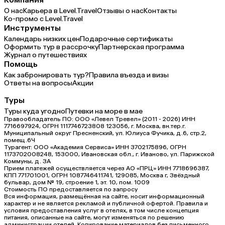
О нас
Карьера в Level.Travel
Отзывы о нас
Контакты
Ко-промо с Level.Travel
Инструменты
Календарь низких цен
Подарочные сертификаты
Оформить тур в рассрочку
Партнерская программа
Журнал о путешествиях
Помощь
Как забронировать тур?
Правила въезда и визы
Ответы на вопросы
Акции
Туры
Туры куда угодно
Путевки на море в мае
Правообладатель ПО: ООО «Левел Тревел» (2011 - 2026) ИНН
7716697924, ОГРН 1117746723808 123056, г. Москва, вн.тер.г.
Муниципальный округ Пресненский, ул. Юлиуса Фучика, д.6, стр.2,
помещ.6Ч
Турагент: ООО «Академия Сервиса» ИНН 3702175896, ОГРН
1173702008248, 153000, Ивановская обл., г. Иваново, ул. Парижской
Коммуны, д. ЗА
Прием платежей осуществляется через АО «ПРЦ» ИНН 7718696387,
КПП 771701001, ОГРН 1087746411741, 129085, Москва г, Звёздный
бульвар, дом № 19, строение 1, эт. 10, пом. 1009
Стоимость ПО предоставляется по запросу
Вся информация, размещённая на сайте, носит информационный
характер и не является рекламой и публичной офертой. Правила и
условия предоставления услуг в отелях, в том числе концепция
питания, описанные на сайте, могут изменяться по решению
администрации отелей. Копирование материалов без письменного