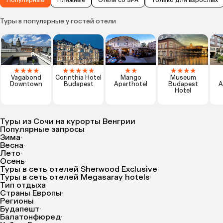
Туры в популярные у гостей отели
★
★
★
★
★
★
★
★
★
★
★
★
★
★
★
Vagabond
Corinthia Hotel
Mango
Museum
Downtown
Budapest
Aparthotel
Budapest
A
Hotel
Туры из Сочи на курорты Венгрии
Популярные запросы
Зима
·
Весна
·
Лето
·
Осень
·
Туры в сеть отелей Sherwood Exclusive
·
Туры в сеть отелей Megasaray hotels
·
Тип отдыха
Страны Европы
·
Регионы
Будапешт
·
Балатонфюред
·