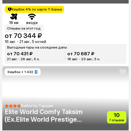
Кешбэк 4% по карте Т-Банка
16 км
везде
Отзывы за этот год
от 70 344 ₽
16 авг. - 21 авг., 5 ночей
Выгодные туры на соседние даты
от 70 431 ₽
от 70 687 ₽
21 авг. - 26 авг., 5 н.
18 авг. - 23 авг., 5 н.
Кешбэк
+ 1 432
Бейоглу, Турция
Elite World Comfy Taksim
10
(Ex.Elite World Prestige
7 отзывов
Hotel)