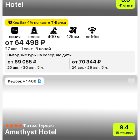
Hotel
41 отзыв
Кешбэк 4% по карте Т-Банка
линия
песок
400 м
125 км
лобби
от 64 498 ₽
27 авг. - 1 сент., 5 ночей
Выгодные туры на соседние даты
от 69 055 ₽
от 70 344 ₽
25 авг. - 30 авг., 5 н.
24 авг. - 29 авг., 5 н.
Кешбэк
+ 1 406
Фатих, Турция
9.4
Amethyst Hotel
15 отзывов