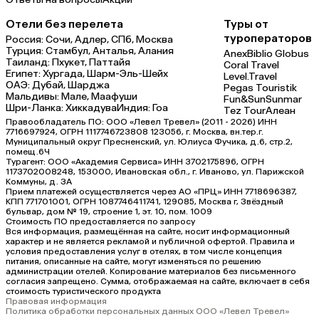
Отели без перелета
Туры от
туроператоров
Россия:
Сочи,
Адлер,
СПб,
Москва
Турция:
Стамбул,
Анталья,
Алания
Anex
Biblio Globus
Таиланд:
Пхукет,
Паттайя
Coral Travel
Египет:
Хургада,
Шарм-Эль-Шейх
Level.Travel
ОАЭ:
Дубай,
Шарджа
Pegas Touristik
Мальдивы:
Мале,
Маафуши
Fun&Sun
Sunmar
Шри-Ланка:
Хиккадува
Индия:
Гоа
Tez Tour
Алеан
Правообладатель ПО: ООО «Левел Тревел» (2011 - 2026) ИНН
7716697924, ОГРН 1117746723808 123056, г. Москва, вн.тер.г.
Муниципальный округ Пресненский, ул. Юлиуса Фучика, д.6, стр.2,
помещ.6Ч
Турагент: ООО «Академия Сервиса» ИНН 3702175896, ОГРН
1173702008248, 153000, Ивановская обл., г. Иваново, ул. Парижской
Коммуны, д. ЗА
Прием платежей осуществляется через АО «ПРЦ» ИНН 7718696387,
КПП 771701001, ОГРН 1087746411741, 129085, Москва г, Звёздный
бульвар, дом № 19, строение 1, эт. 10, пом. 1009
Стоимость ПО предоставляется по запросу
Вся информация, размещённая на сайте, носит информационный
характер и не является рекламой и публичной офертой. Правила и
условия предоставления услуг в отелях, в том числе концепция
питания, описанные на сайте, могут изменяться по решению
администрации отелей. Копирование материалов без письменного
согласия запрещено. Сумма, отображаемая на сайте, включает в себя
стоимость туристического продукта
Правовая информация
Политика обработки персональных данных ООО «Левел Тревел»