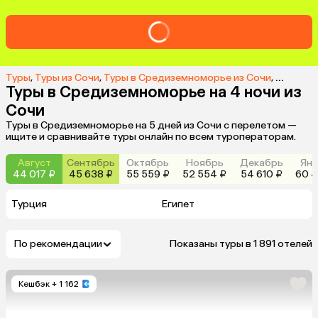
Туры
,
Туры из Сочи
,
Туры в Средиземноморье из Сочи
,
Туры в 
Туры в Средиземноморье на 4 ночи из
Сочи
Туры в Средиземноморье на 5 дней из Сочи с перелетом —
ищите и сравнивайте туры онлайн по всем туроператорам.
Август
Сентябрь
Октябрь
Ноябрь
Декабрь
Янв
44 017 ₽
45 638 ₽
55 559 ₽
52 554 ₽
54 610 ₽
60 4
Турция
Египет
По рекомендации
Показаны туры в 1 891 отелей
Кешбэк
+ 1 162