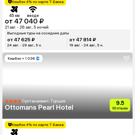
Кешбэк 4% по карте Т-Банка
45 км
везде
от 47 040 ₽
21 авг. - 26 авг., 5 ночей
Выгодные туры на соседние даты
от 47 625 ₽
от 47 814 ₽
24 авг. - 29 авг., 5 н.
19 авг. - 24 авг., 5 н.
Кешбэк
+ 1 036
Султанахмет, Турция
9.5
Ottomans Pearl Hotel
93 отзыва
Кешбэк 4% по карте Т-Банка