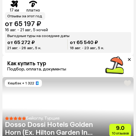
17 км
платно
Отзывы за этот год
от 65 197 ₽
16 авг. - 21 авг., 5 ночей
Выгодные туры на соседние даты
от 65 272 ₽
от 65 540 ₽
21 авг. - 26 авг., 5 н.
18 авг. - 23 авг., 5 н.
Как купить тур
Подбор, оплата, документы
Кешбэк
+ 1 322
Бейоглу, Турция
Dosso Dossi Hotels Golden
9.0
Horn (Eх. Hilton Garden Inn
10 отзывов