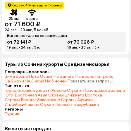
Кешбэк 4% по карте Т-Банка
25 км
везде
от 71 600 ₽
24 авг. - 29 авг., 5 ночей
Выгодные туры на соседние даты
от 72 141 ₽
от 73 026 ₽
19 авг. - 24 авг., 5 н.
18 авг. - 23 авг., 5 н.
Туры из Сочи на курорты Средиземноморья
Популярные запросы
Зима
·
Весна
·
Лето
·
Осень
·
На одного
·
На двоих
·
На троих
·
На 2 ночи
·
На 3 ночи
·
На 5 ночей
·
Показать все запросы
Тип отдыха
Горнолыжные курорты России
·
Страны Персидского залива
·
Юго-Восточная Азия
·
Страны Ближнего Востока
·
Страны Европы
·
Закавказье
·
Страны Африки
·
Индийский океан
·
Страны ближнего зарубежья
Регионы
Турция
Вылеты из городов