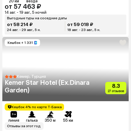
20 км
везде
от 57 463 ₽
14 авг. - 19 авг., 5 ночей
Выгодные туры на соседние даты
от 58 214 ₽
от 59 018 ₽
24 авг. - 29 авг., 5 н.
18 авг. - 23 авг., 5 н.
Кешбэк
+ 1 331
Кемер, Турция
Kemer Star Hotel (Ex.Dinara
8.3
Garden)
27 отзывов
Кешбэк 4% по карте Т-Банка
линия
галька
350 м
55 км
Отзывы за этот год