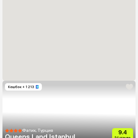
Кешбэк
+ 1 213
Фатих, Турция
9.4
Queens Land Istanbul
54 отзыва