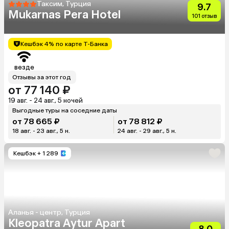
Таксим, Турция
9.7
Mukarnas Pera Hotel
101 отзыв
Кешбэк 4% по карте Т-Банка
везде
Отзывы за этот год
от 77 140 ₽
19 авг. - 24 авг., 5 ночей
Выгодные туры на соседние даты
от 78 665 ₽
от 78 812 ₽
18 авг. - 23 авг., 5 н.
24 авг. - 29 авг., 5 н.
Кешбэк
+ 1 289
Аланья - центр, Турция
Kleopatra Aytur Apart
8.0