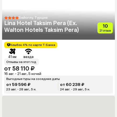
Бейоглу, Турция
Lina Hotel Taksim Pera (Ex.
10
Walton Hotels Taksim Pera)
21 отзыв
Кешбэк 4% по карте Т-Банка
41 км
везде
Отзывы за этот год
от 58 110 ₽
16 авг. - 21 авг., 5 ночей
Выгодные туры на соседние даты
от 59 596 ₽
от 60 238 ₽
23 авг. - 28 авг., 5 н.
24 авг. - 29 авг., 5 н.