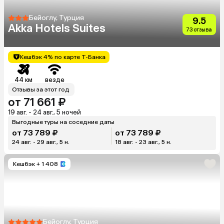
Бейоглу, Турция
9.5
Akka Hotels Suites
73 отзыва
Кешбэк 4% по карте Т-Банка
44 км
везде
Отзывы за этот год
от 71 661 ₽
19 авг. - 24 авг., 5 ночей
Выгодные туры на соседние даты
от 73 789 ₽
от 73 789 ₽
24 авг. - 29 авг., 5 н.
18 авг. - 23 авг., 5 н.
Кешбэк
+ 1 408
Бейоглу, Турция