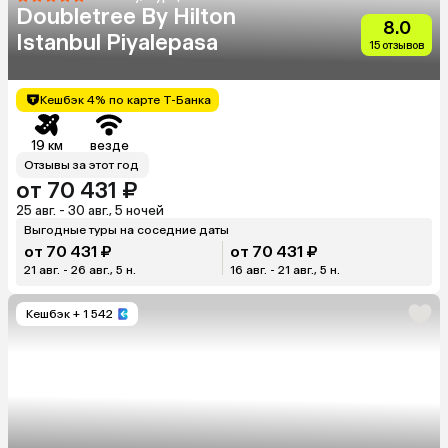
Doubletree By Hilton
8.0
Istanbul Piyalepasa
15 отзывов
Кешбэк 4% по карте Т-Банка
19 км
везде
Отзывы за этот год
от 70 431 ₽
25 авг. - 30 авг., 5 ночей
Выгодные туры на соседние даты
от 70 431 ₽
от 70 431 ₽
21 авг. - 26 авг., 5 н.
16 авг. - 21 авг., 5 н.
Кешбэк
+ 1 542