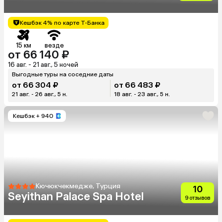
Golden Horn)
Кешбэк 4% по карте Т-Банка
15 км
везде
от 66 140 ₽
16 авг. - 21 авг., 5 ночей
Выгодные туры на соседние даты
от 66 304 ₽
от 66 483 ₽
21 авг. - 26 авг., 5 н.
18 авг. - 23 авг., 5 н.
Кешбэк
+ 940
Кючюкчекмедже, Турция
10
Seyithan Palace Spa Hotel
9 отзывов