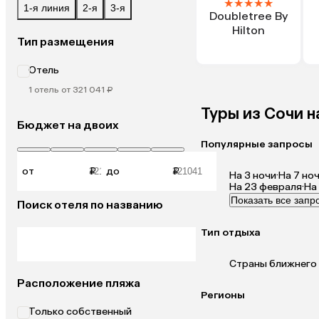
★
★
★
★
★
1-я линия
2-я
3-я
Doubletree By
Hilton
Тип размещения
Отель
1 отель от 321 041 ₽
Туры из Сочи 
Бюджет на двоих
Популярные запросы
от
₽
до
₽
На 3 ночи
·
На 7 но
На 23 февраля
·
На
Показать все запр
Поиск отеля по названию
Тип отдыха
Страны ближнего
Расположение пляжа
Регионы
Только собственный