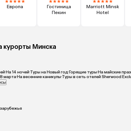
★
★
★
★
★
★
★
★
★
★
★
★
★
★
★
Европа
Гостиница
Marriott Minsk
Пекин
Hotel
на курорты Минска
чей
·
На 14 ночей
·
Туры на Новый год
·
Горящие туры
·
На майские пра
 8 марта
·
На весенние каникулы
·
Туры в сеть отелей Sherwood Excl
осы
 зарубежья