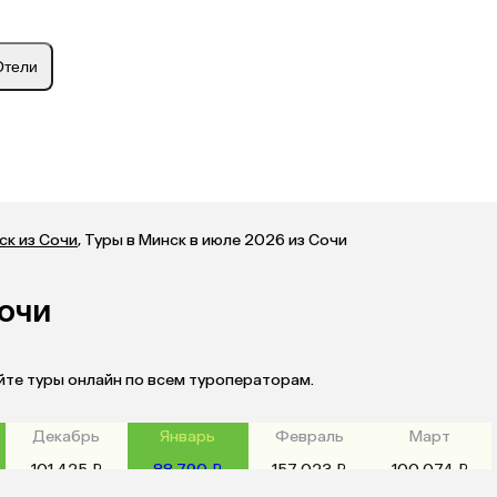
Отели
ск из Сочи
,
Туры в Минск в июле 2026 из Сочи
Сочи
йте туры онлайн по всем туроператорам.
Декабрь
Январь
Февраль
Март
101 425 ₽
88 790 ₽
157 023 ₽
100 074 ₽