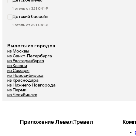
Детское меню
1 отель от 321 041 ₽
Детский бассейн
1 отель от 321 041 ₽
Вылеты из городов
из Москвы
из Санкт-Петербурга
из Екатеринбурга
из Казани
из Самары
из Новосибирска
из Краснодара
из Нижнего Новгорода
из Перми
из Челябинска
Приложение Левел.Тревел
Комп