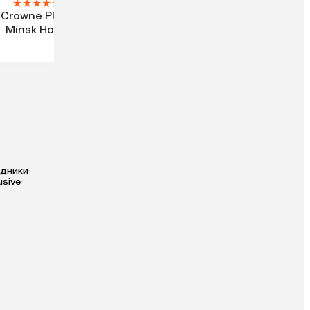
★
★
★
★
★
Crowne Plaza
Minsk Hotel
здники
·
usive
·