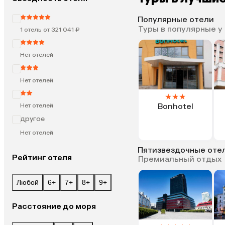
Популярные отели
Туры в популярные у
1 отель от 321 041 ₽
Нет отелей
Нет отелей
★
★
★
Bonhotel
Нет отелей
другое
Нет отелей
Пятизвездочные оте
Рейтинг отеля
Премиальный отдых
Любой
6+
7+
8+
9+
Расстояние до моря