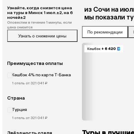
Узнайте, когда снизится цена
из
Сочи
на ию
на туры в Минск 1 июл.±2, на 6
мы показали т
ночей±2
Оповестим в течение 1 минуты, если
цена снизится
По рекомендации
Узнать о снижении цены
Кешбэк
+ 6 420
Преимущества оплаты
Кешбэк 4% по карте Т-Банка
1 отель от 321 041 ₽
Страна
Турция
1 отель от 321 041 ₽
Туры в лучши
Звёздность отеля