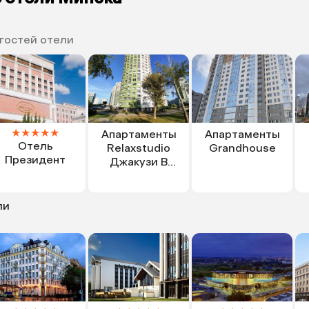
 гостей отели
★
★
★
★
★
Апартаменты
Апартаменты
Отель
Relaxstudio
Grandhouse
Президент
Джакузи В
Центре Минска
ли