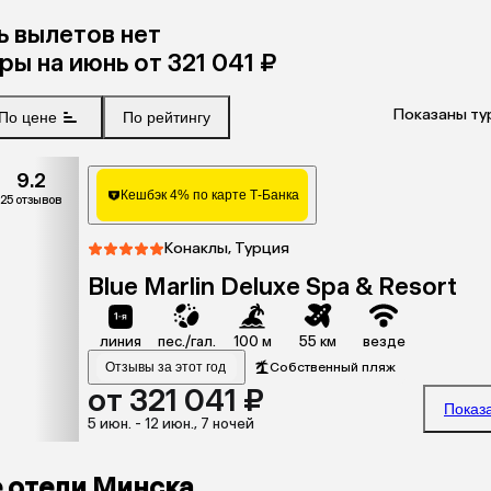
ль
вылетов нет
уры
на
июнь
от 321 041 ₽
Показаны тур
По цене
По рейтингу
9.2
Кешбэк 4% по карте Т-Банка
25 отзывов
Конаклы, Турция
Blue Marlin Deluxe Spa & Resort
линия
пес./гал.
100 м
55 км
везде
Отзывы за этот год
Собственный пляж
от 321 041 ₽
Показ
5 июн. - 12 июн., 7 ночей
е отели Минска