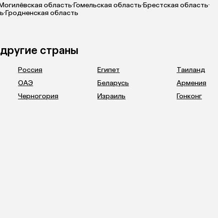
Могилёвская область
·
Гомельская область
·
Брестская область
·
ть
·
Гродненская область
 другие страны
Россия
Египет
Таиланд
ОАЭ
Беларусь
Армения
Черногория
Израиль
Гонконг