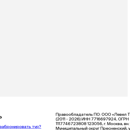
Правообладатель ПО: ООО «Левел Т
ь
(2011 - 2026) ИНН 7716697924, ОГРН
1117746723808 123056, г. Москва, вн.т
 забронировать тур?
Муниципальный округ Пресненский, у