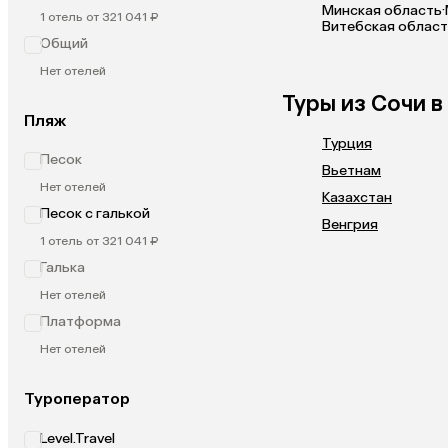
Минская область
·
1 отель от 321 041 ₽
Витебская облас
Общий
Нет отелей
Туры из Сочи в
Пляж
Турция
Песок
Вьетнам
Нет отелей
Казахстан
Песок с галькой
Венгрия
1 отель от 321 041 ₽
Галька
Нет отелей
Платформа
Нет отелей
Туроператор
Level.Travel