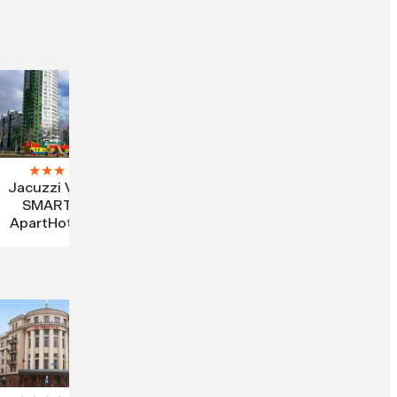
★
★
★
Jacuzzi VIP
SMART
ApartHotel