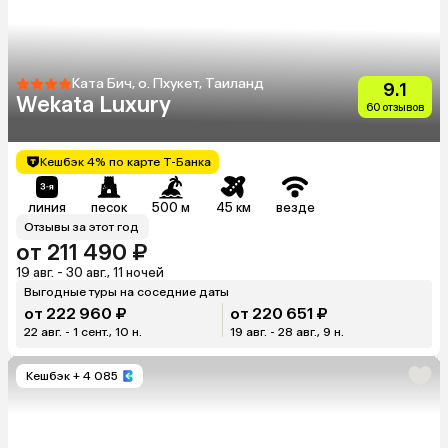
Ката Бич, о. Пхукет, Таиланд
9.1
Wekata Luxury
60 отзывов
Кешбэк 4% по карте Т-Банка
линия
песок
500 м
45 км
везде
Отзывы за этот год
от 211 490 ₽
19 авг. - 30 авг., 11 ночей
Выгодные туры на соседние даты
от 222 960 ₽
от 220 651 ₽
22 авг. - 1 сент., 10 н.
19 авг. - 28 авг., 9 н.
Кешбэк
+ 4 085