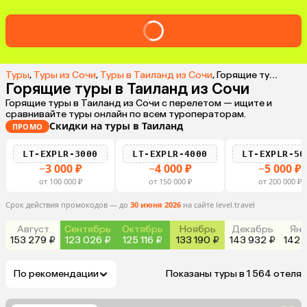
Туры
,
Туры из Сочи
,
Туры в Таиланд из Сочи
,
Горящие туры в Таиланд из Сочи
Горящие туры в Таиланд из Сочи
Горящие туры в Таиланд из Сочи с перелетом — ищите и
сравнивайте туры онлайн по всем туроператорам.
Скидки на туры в Таиланд
ПРОМО
LT-EXPLR-3000
LT-EXPLR-4000
LT-EXPLR-50
−3 000 ₽
−4 000 ₽
−5 000 ₽
от 100 000 ₽
от 150 000 ₽
от 200 000 ₽
Срок действия промокодов — до
30 июня 2026
на сайте level.travel
Август
Сентябрь
Октябрь
Ноябрь
Декабрь
Янв
153 279 ₽
123 026 ₽
125 116 ₽
133 190 ₽
143 932 ₽
142 
По рекомендации
Показаны туры в 1 564 отеля