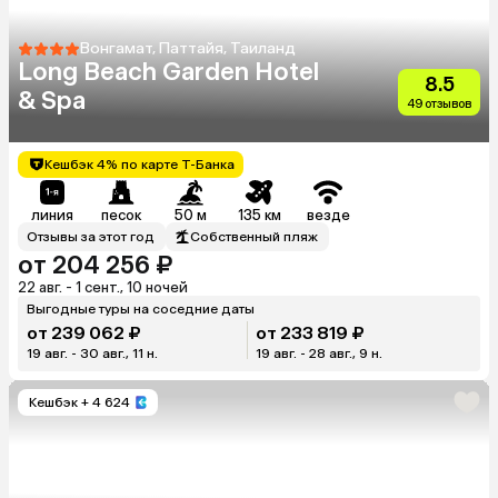
Вонгамат, Паттайя, Таиланд
Long Beach Garden Hotel
8.5
& Spa
49 отзывов
Кешбэк 4% по карте Т-Банка
линия
песок
50 м
135 км
везде
Отзывы за этот год
Собственный пляж
от 204 256 ₽
22 авг. - 1 сент., 10 ночей
Выгодные туры на соседние даты
от 239 062 ₽
от 233 819 ₽
19 авг. - 30 авг., 11 н.
19 авг. - 28 авг., 9 н.
Кешбэк
+ 4 624