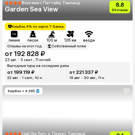
Вонгамат, Паттайя, Таиланд
8.8
Garden Sea View
84 отзыва
Кешбэк 4% по карте Т-Банка
линия
песок
100 м
126 км
везде
Отзывы за этот год
Собственный пляж
от 192 828 ₽
23 авг. - 3 сент., 11 ночей
Выгодные туры на соседние даты
от 199 119 ₽
от 221 337 ₽
22 авг. - 1 сент., 10 н.
19 авг. - 30 авг., 11 н.
Кешбэк
+ 4 285
Най Янг Бич, о. Пхукет, Таиланд