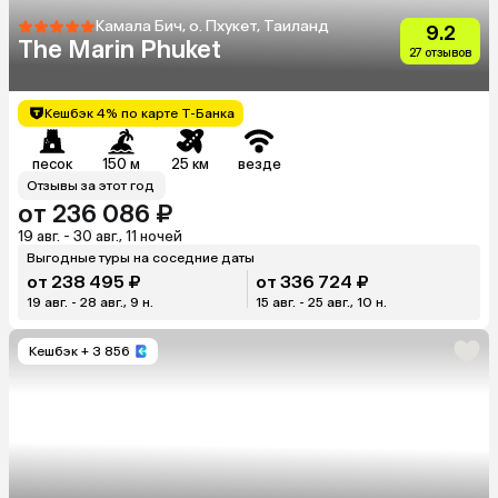
Камала Бич, о. Пхукет, Таиланд
9.2
The Marin Phuket
27 отзывов
Кешбэк 4% по карте Т-Банка
песок
150 м
25 км
везде
Отзывы за этот год
от 236 086 ₽
19 авг. - 30 авг., 11 ночей
Выгодные туры на соседние даты
от 238 495 ₽
от 336 724 ₽
19 авг. - 28 авг., 9 н.
15 авг. - 25 авг., 10 н.
Кешбэк
+ 3 856