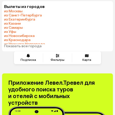
Вылеты из городов
из Москвы
из Санкт-Петербурга
из Екатеринбурга
из Казани
из Самары
из Уфы
из Новосибирска
из Краснодара
из Нижнего Новгорода
Показать все города
из Перми
Подписка
Фильтры
Карта
Приложение Левел.Тревел для
удобного поиска туров
и отелей с мобильных
устройств