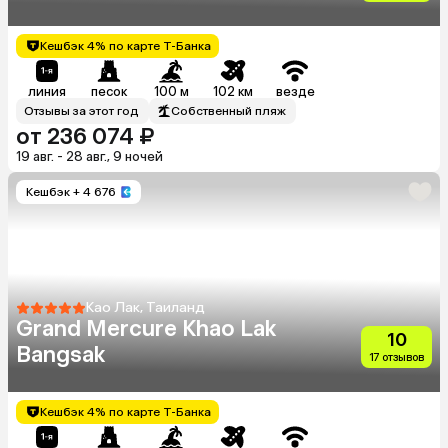
Кешбэк 4% по карте Т-Банка
линия
песок
100 м
102 км
везде
Отзывы за этот год
Собственный пляж
от 236 074 ₽
19 авг. - 28 авг., 9 ночей
Кешбэк
+ 4 676
Као Лак, Таиланд
Grand Mercure Khao Lak
10
Bangsak
17 отзывов
Кешбэк 4% по карте Т-Банка