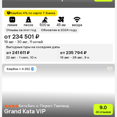
Кешбэк 4% по карте Т-Банка
линия
песок
500 м
45 км
везде
Отзывы за этот год
Обновлен в 2024 году
от 234 501 ₽
19 авг. - 30 авг., 11 ночей
Выгодные туры на соседние даты
от 241 611 ₽
от 235 794 ₽
22 авг. - 1 сент., 10 н.
19 авг. - 28 авг., 9 н.
Кешбэк
+ 4 252
Ката Бич, о. Пхукет, Таиланд
9.0
Grand Kata VIP
40 отзывов