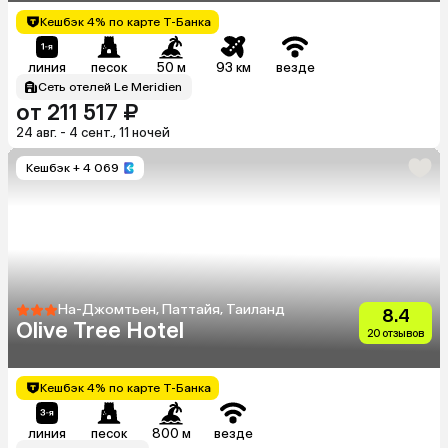
Кешбэк 4% по карте Т-Банка
линия
песок
50 м
93 км
везде
Сеть отелей Le Meridien
от 211 517 ₽
24 авг. - 4 сент., 11 ночей
Кешбэк
+ 4 069
На-Джомтьен, Паттайя, Таиланд
8.4
Olive Tree Hotel
20 отзывов
Кешбэк 4% по карте Т-Банка
линия
песок
800 м
везде