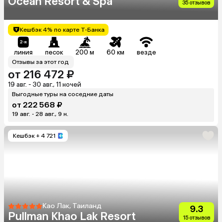
Ocean Resort & Spa
35 отзывов
Кешбэк 4% по карте Т-Банка
линия
песок
200 м
60 км
везде
Отзывы за этот год
от 216 472 ₽
19 авг. - 30 авг., 11 ночей
Выгодные туры на соседние даты
от 222 568 ₽
19 авг. - 28 авг., 9 н.
Кешбэк
+ 4 721
Као Лак, Таиланд
9.3
Pullman Khao Lak Resort
15 отзывов