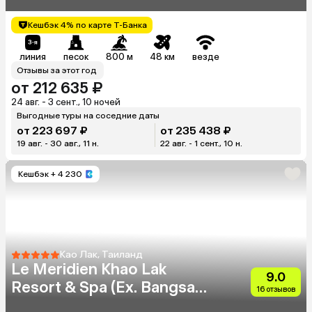
Кешбэк 4% по карте Т-Банка
линия
песок
800 м
48 км
везде
Отзывы за этот год
от 212 635 ₽
24 авг. - 3 сент., 10 ночей
Выгодные туры на соседние даты
от 223 697 ₽
от 235 438 ₽
19 авг. - 30 авг., 11 н.
22 авг. - 1 сент., 10 н.
Кешбэк
+ 4 230
Као Лак, Таиланд
Le Meridien Khao Lak
9.0
Resort & Spa (Ex. Bangsak
16 отзывов
Merlin Resort)