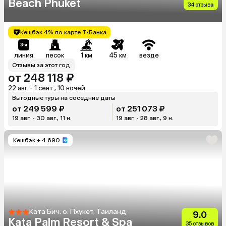
Beach Phuket
34 отзыва
Кешбэк 4% по карте Т-Банка
линия
песок
1 км
45 км
везде
Отзывы за этот год
от 248 118 ₽
22 авг. - 1 сент., 10 ночей
Выгодные туры на соседние даты
от 249 599 ₽
от 251 073 ₽
19 авг. - 30 авг., 11 н.
19 авг. - 28 авг., 9 н.
Кешбэк
+ 4 690
Ката Бич, о. Пхукет, Таиланд
9.0
Kata Palm Resort & Spa
35 отзывов