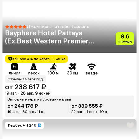
Джомтьен, Паттайя, Таиланд
Bayphere Hotel Pattaya
9.6
(Ex.Best Western Premier
21 отзыв
Bayphere)
Кешбэк 4% по карте Т-Банка
линия
песок
100 м
30 км
везде
Отзывы за этот год
от 238 617 ₽
19 авг. - 28 авг., 9 ночей
Выгодные туры на соседние даты
от 244 178 ₽
от 339 555 ₽
19 авг. - 30 авг., 11 н.
22 авг. - 1 сент., 10 н.
Кешбэк
+ 4 246