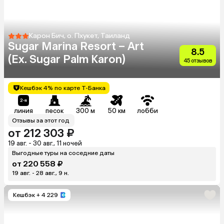
Карон Бич, о. Пхукет, Таиланд
Sugar Marina Resort – Art
8.5
(Ex. Sugar Palm Karon)
45 отзывов
Кешбэк 4% по карте Т-Банка
линия
песок
300 м
50 км
лобби
Отзывы за этот год
от 212 303 ₽
19 авг. - 30 авг., 11 ночей
Выгодные туры на соседние даты
от 220 558 ₽
19 авг. - 28 авг., 9 н.
Кешбэк
+ 4 229