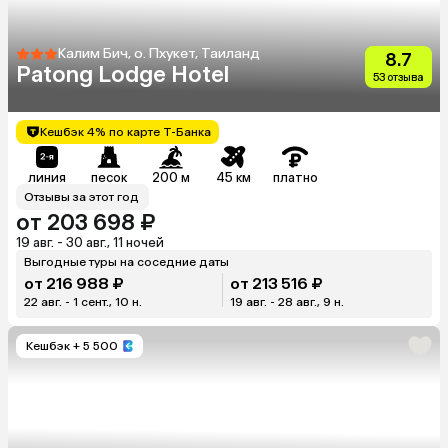
Калим Бич, о. Пхукет, Таиланд
8.7
Patong Lodge Hotel
53 отзыва
Кешбэк 4% по карте Т-Банка
линия
песок
200 м
45 км
платно
Отзывы за этот год
от 203 698 ₽
19 авг. - 30 авг., 11 ночей
Выгодные туры на соседние даты
от 216 988 ₽
от 213 516 ₽
22 авг. - 1 сент., 10 н.
19 авг. - 28 авг., 9 н.
Кешбэк
+ 5 500