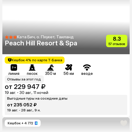
Ката Бич, о. Пхукет, Таиланд
8.3
Peach Hill Resort & Spa
57 отзывов
Кешбэк 4% по карте Т-Банка
линия
песок
350 м
56 км
везде
Отзывы за этот год
от 229 947 ₽
19 авг. - 30 авг., 11 ночей
Выгодные туры на соседние даты
от 235 052 ₽
19 авг. - 28 авг., 9 н.
Кешбэк
+ 4 772