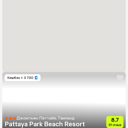
Кешбэк
+ 3 730
Джомтьен, Паттайя, Таиланд
8.7
Pattaya Park Beach Resort
81 отзыв