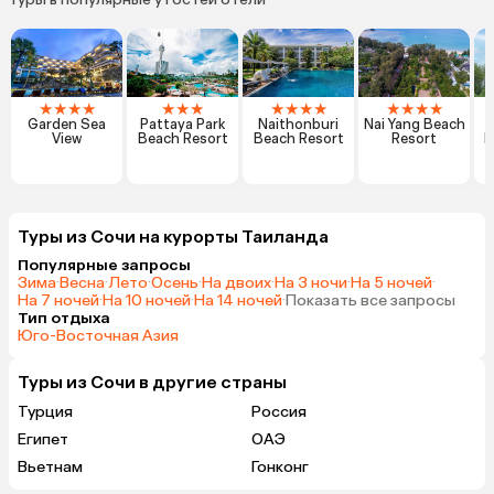
★
★
★
★
★
★
★
★
★
★
★
★
★
★
★
Garden Sea
Pattaya Park
Naithonburi
Nai Yang Beach
View
Beach Resort
Beach Resort
Resort
H
Туры из Сочи на курорты Таиланда
Популярные запросы
Зима
·
Весна
·
Лето
·
Осень
·
На двоих
·
На 3 ночи
·
На 5 ночей
·
На 7 ночей
·
На 10 ночей
·
На 14 ночей
·
Показать все запросы
Тип отдыха
Юго-Восточная Азия
Туры из Сочи в другие страны
Турция
Россия
Египет
ОАЭ
Вьетнам
Гонконг