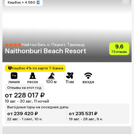
Кешбэк
+ 4 560
Найтон Бич, о. Пхукет, Таиланд
9.6
Naithonburi Beach Resort
73 отзыва
Кешбэк 4% по карте Т-Банка
линия
песок
100 м
11 км
везде
Отзывы за этот год
от 228 017 ₽
19 авг. - 30 авг., 11 ночей
Выгодные туры на соседние даты
от 239 420 ₽
от 235 531 ₽
22 авг. - 1 сент., 10 н.
19 авг. - 28 авг., 9 н.