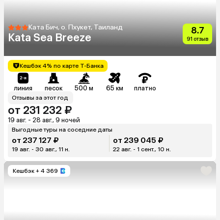
Ката Бич, о. Пхукет, Таиланд
8.7
Kata Sea Breeze
91 отзыв
Кешбэк 4% по карте Т-Банка
линия
песок
500 м
65 км
платно
Отзывы за этот год
от 231 232 ₽
19 авг. - 28 авг., 9 ночей
Выгодные туры на соседние даты
от 237 127 ₽
от 239 045 ₽
19 авг. - 30 авг., 11 н.
22 авг. - 1 сент., 10 н.
Кешбэк
+ 4 369