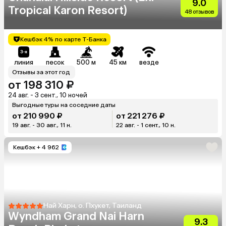
9.0
Tropical Karon Resort)
48 отзывов
Кешбэк 4% по карте Т-Банка
линия
песок
500 м
45 км
везде
Отзывы за этот год
от 198 310 ₽
24 авг. - 3 сент., 10 ночей
Выгодные туры на соседние даты
от 210 990 ₽
от 221 276 ₽
19 авг. - 30 авг., 11 н.
22 авг. - 1 сент., 10 н.
Кешбэк
+ 4 962
Най Харн, о. Пхукет, Таиланд
Wyndham Grand Nai Harn
9.3