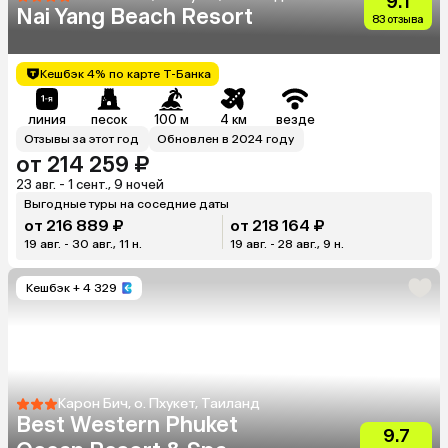
9.1
Nai Yang Beach Resort
83 отзыва
Кешбэк 4% по карте Т-Банка
линия
песок
100 м
4 км
везде
Отзывы за этот год
Обновлен в 2024 году
от 214 259 ₽
23 авг. - 1 сент., 9 ночей
Выгодные туры на соседние даты
от 216 889 ₽
от 218 164 ₽
19 авг. - 30 авг., 11 н.
19 авг. - 28 авг., 9 н.
Кешбэк
+ 4 329
Карон Бич, о. Пхукет, Таиланд
Best Western Phuket
9.7