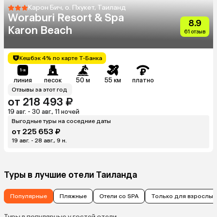
Карон Бич, о. Пхукет, Таиланд
Woraburi Resort & Spa
8.9
Karon Beach
61 отзыв
Кешбэк 4% по карте Т-Банка
линия
песок
50 м
55 км
платно
Отзывы за этот год
от 218 493 ₽
19 авг. - 30 авг., 11 ночей
Выгодные туры на соседние даты
от 225 653 ₽
19 авг. - 28 авг., 9 н.
Туры в лучшие отели Таиланда
Популярные
Пляжные
Отели со SPA
Только для взрослых
Туры в популярные у гостей отели