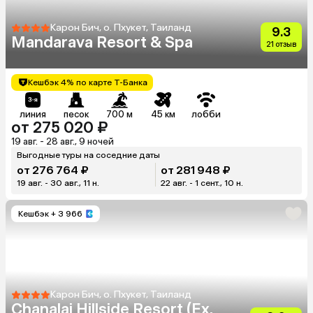
Карон Бич, о. Пхукет, Таиланд
9.3
Mandarava Resort & Spa
21 отзыв
Кешбэк 4% по карте Т-Банка
линия
песок
700 м
45 км
лобби
от 275 020 ₽
19 авг. - 28 авг., 9 ночей
Выгодные туры на соседние даты
от 276 764 ₽
от 281 948 ₽
19 авг. - 30 авг., 11 н.
22 авг. - 1 сент., 10 н.
Кешбэк
+ 3 966
Карон Бич, о. Пхукет, Таиланд
Chanalai Hillside Resort (Ex.