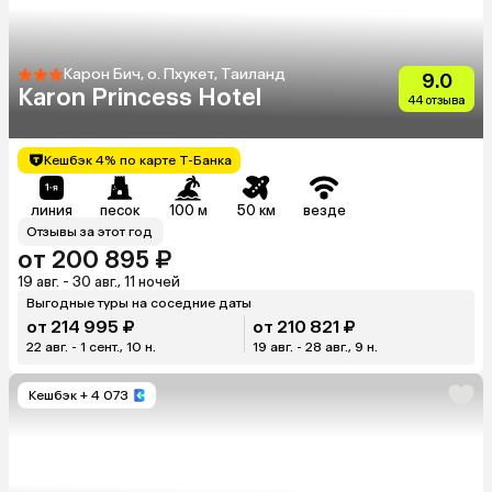
Карон Бич, о. Пхукет, Таиланд
9.0
Karon Princess Hotel
44 отзыва
Кешбэк 4% по карте Т-Банка
линия
песок
100 м
50 км
везде
Отзывы за этот год
от 200 895 ₽
19 авг. - 30 авг., 11 ночей
Выгодные туры на соседние даты
от 214 995 ₽
от 210 821 ₽
22 авг. - 1 сент., 10 н.
19 авг. - 28 авг., 9 н.
Кешбэк
+ 4 073