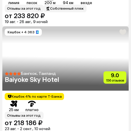
линия
песок
200 м
94 км
везде
Отзывы за этот год
Собственный пляж
от 233 820 ₽
19 авг. - 28 авг., 9 ночей
Кешбэк
+ 4 363
Бангкок, Таиланд
9.0
Baiyoke Sky Hotel
156 отзывов
Кешбэк 4% по карте Т-Банка
25 км
платно
Отзывы за этот год
от 218 186 ₽
23 авг. - 2 сент., 10 ночей