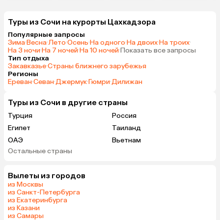
Туры из Сочи на курорты Цахкадзора
Популярные запросы
Зима
·
Весна
·
Лето
·
Осень
·
На одного
·
На двоих
·
На троих
·
На 3 ночи
·
На 7 ночей
·
На 10 ночей
·
Показать все запросы
Тип отдыха
Закавказье
·
Страны ближнего зарубежья
Регионы
Ереван
·
Севан
·
Джермук
·
Гюмри
·
Дилижан
Туры из Сочи в другие страны
Турция
Россия
Египет
Таиланд
ОАЭ
Вьетнам
Остальные страны
Беларусь
Армения
Казахстан
Черногория
Вылеты из городов
Израиль
Гонконг
из Москвы
Венгрия
из Санкт-Петербурга
из Екатеринбурга
из Казани
из Самары