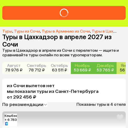
Туры
,
Туры из Сочи
,
Туры в Армению из Сочи
,
Туры в Цахкадзор из Сочи
Туры в Цахкадзор в апреле 2027 из
Сочи
Туры в Цахкадзор в апреле из Сочи с перелетом — ищите и
сравнивайте туры онлайн по всем туроператорам.
Август
Сентябрь
Октябрь
Ноябрь
Декабрь
Янв
78 976 ₽
78 712 ₽
63 511 ₽
53 669 ₽
53 765 ₽
56 1
из
Сочи
вылетов нет
мы показали туры
из
Санкт-Петербурга
от 292 456 ₽
По рекомендации
Показаны туры в 4 отеля
Кешбэк
+ 6 783