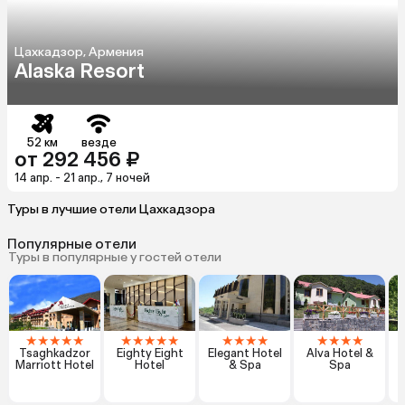
Цахкадзор, Армения
Alaska Resort
52 км
везде
от 292 456 ₽
14 апр. - 21 апр., 7 ночей
Туры в лучшие отели Цахкадзора
Популярные отели
Туры в популярные у гостей отели
★
★
★
★
★
★
★
★
★
★
★
★
★
★
★
★
★
★
T
Tsaghkadzor
Eighty Eight
Elegant Hotel
Alva Hotel &
Marriott Hotel
Hotel
& Spa
Spa