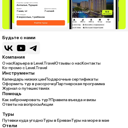
Будьте с нами
Компания
О нас
Карьера в Level.Travel
Отзывы о нас
Контакты
Ко-промо с Level.Travel
Инструменты
Календарь низких цен
Подарочные сертификаты
Оформить тур в рассрочку
Партнерская программа
Журнал о путешествиях
Помощь
Как забронировать тур?
Правила въезда и визы
Ответы на вопросы
Акции
Туры
Путевки куда угодно
Туры в Ереван
Туры на море в мае
Отели