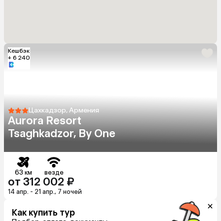
Кешбэк
+ 6 240
Цахкадзор, Армения
Aurora Resort
Tsaghkadzor, By One
63 км
везде
от 312 002 ₽
14 апр. - 21 апр., 7 ночей
Как купить тур