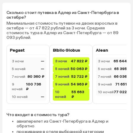
Сколько стоит путевка в Адлер из Санкт-Петербурга в
октябре?
Минимальная стоимость путевки на двоих взрослых в
октябре — от 47 822 рублей за 3 ночи. Средняя
стоимость тура в Адлер из Санкт-Петербурга — от 89
093 рублей.
Pegast
Biblio Globus
Alean
3 ночи
—
3 ночи
47 822 ₽
3 ночи
65 644 ₽
5 ночей
—
5 ночей
50 063 ₽
5 ночей
65 395 ₽
7 ночей
80 360 ₽
7 ночей
52 722 ₽
7 ночей
66 036 ₽
9
100 736
9 ночей
54 963 ₽
9 ночей
71 651 ₽
ночей
₽
10
55 663
10 ночей
77 022 ₽
10 ночей
—
ночей
₽
Что входит в стоимость тура?
авиаперелет из Санкт-Петербурга в Адлер и
обратно
проживание в отеле выбранной категории