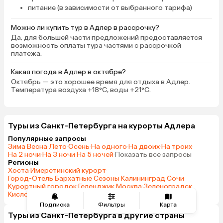
питание (в зависимости от выбранного тарифа)
Можно ли купить тур в Адлер в рассрочку?
Да, для большей части предложений предоставляется
возможность оплаты тура частями с рассрочкой
платежа.
Какая погода в Адлер в октябре?
Октябрь — это хорошее время для отдыха в Адлер.
Температура воздуха +18°C, воды +21°C.
Туры из Санкт-Петербурга на курорты Адлера
Популярные запросы
Зима
·
Весна
·
Лето
·
Осень
·
На одного
·
На двоих
·
На троих
·
На 2 ночи
·
На 3 ночи
·
На 5 ночей
·
Показать все запросы
Регионы
Хоста
·
Имеретинский курорт
·
Город-Отель Бархатные Сезоны
·
Калининград
·
Сочи
·
Курортный городок
·
Геленджик
·
Москва
·
Зеленоградск
·
Кисловодск
·
Показать все регионы
Подписка
Фильтры
Карта
Туры из Санкт-Петербурга в другие страны