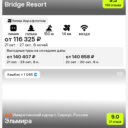
9.3
Bridge Resort
193 отзыва
Летим Аэрофлотом
линия
галька
150 м
14 км
везде
от 116 325 ₽
21 окт. - 27 окт., 6 ночей
Выгодные туры на соседние даты
от 140 407 ₽
от 140 858 ₽
21 окт. - 29 окт., 8 н.
22 окт. - 30 окт., 8 н.
Кешбэк
+ 1 065
Имеретинский курорт, Сириус, Россия
9.0
Эльмира
21 отзыв