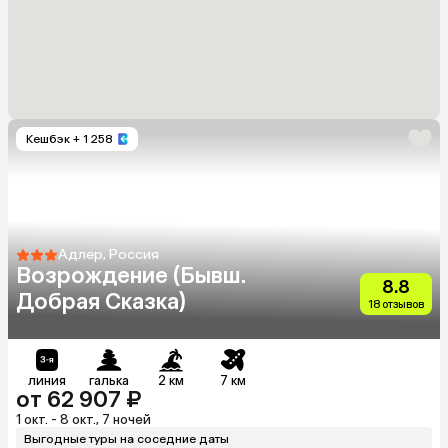
Кешбэк
+ 1 258
Адлер, Россия
Возрождение (Бывш.
8.8
Добрая Сказка)
18 отзывов
линия
галька
2 км
7 км
от 62 907 ₽
1 окт. - 8 окт., 7 ночей
Выгодные туры на соседние даты