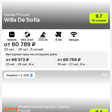
Адлер, Россия
9.7
Willa De Sofia
40 отзывов
линия
пес./гал.
200 м
4 км
везде
от 60 789 ₽
20 окт. - 26 окт., 6 ночей
Выгодные туры на соседние даты
от 66 372 ₽
от 66 756 ₽
21 окт. - 29 окт., 8 н.
19 окт. - 27 окт., 8 н.
Кешбэк
+ 2 326
Имеретинский курорт, Сириус,
Россия