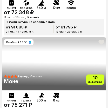
линия
пес./гал.
340 м
12 км
везде
от 72 348 ₽
8 окт. - 14 окт., 6 ночей
Выгодные туры на соседние даты
от 91 083 ₽
от 81 795 ₽
24 окт. - 1 нояб., 8 н.
19 окт. - 26 окт., 7 н.
Кешбэк
+ 1 505
Адлер, Россия
10
Моне
324 отзыва
линия
галька
200 м
8 км
от 75 271 ₽