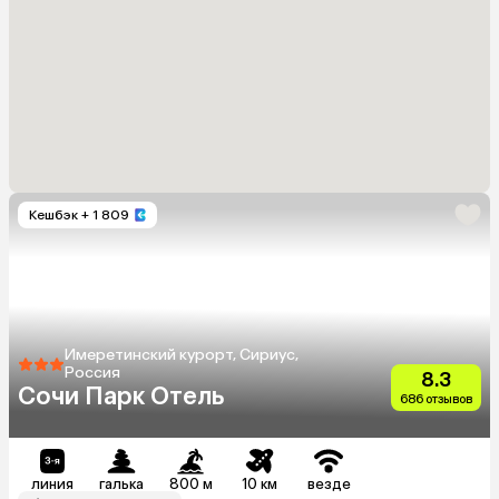
Кешбэк
+ 1 809
Имеретинский курорт, Сириус,
Россия
8.3
Сочи Парк Отель
686 отзывов
линия
галька
800 м
10 км
везде