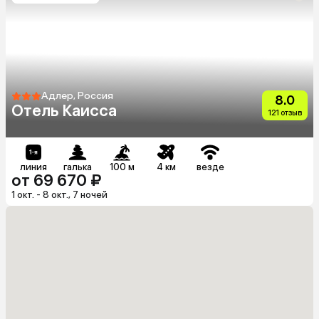
Адлер, Россия
8.0
Отель Каисса
121 отзыв
линия
галька
100 м
4 км
везде
от 69 670 ₽
1 окт. - 8 окт., 7 ночей