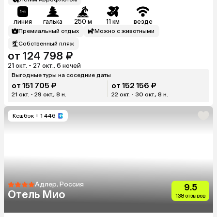
линия
галька
250 м
11 км
везде
Премиальный отдых
Можно с животными
Собственный пляж
от 124 798 ₽
21 окт. - 27 окт., 6 ночей
Выгодные туры на соседние даты
от 151 705 ₽
от 152 156 ₽
21 окт. - 29 окт., 8 н.
22 окт. - 30 окт., 8 н.
Кешбэк
+ 1 446
Адлер, Россия
9.5
Отель Мио
138 отзывов