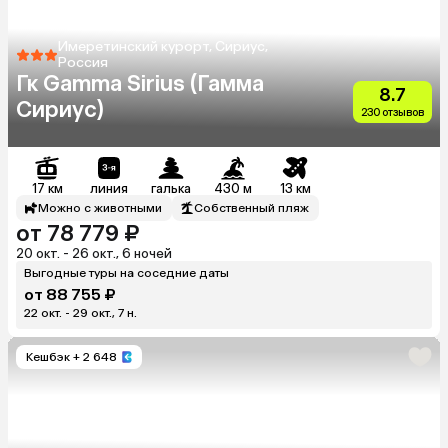
Имеретинский курорт, Сириус,
Россия
Гк Gamma Sirius (Гамма
8.7
Сириус)
230 отзывов
17 км
линия
галька
430 м
13 км
Можно с животными
Собственный пляж
от 78 779 ₽
20 окт. - 26 окт., 6 ночей
Выгодные туры на соседние даты
от 88 755 ₽
22 окт. - 29 окт., 7 н.
Кешбэк
+ 2 648