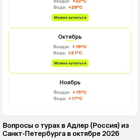
Воздух:
+22°C
бани и теплого бассейна.
есть сплит-система, к
Вода:
+26°C
можно догреть. Распо
просто супер по сути 
Можно купаться
Адлера, рядом полно м
кафешек, близко автоб
Октябрь
остановка и в сторону 
сторону Олимпийского 
Воздух:
+18°C
сторону Красной полян
Вода:
+21°C
шаговой доступности
общественный пляж «Ч
Можно купаться
очень классная галька
заход в воду. Шампунь,
Ноябрь
душа, полотенца и даж
паста с щеткой предос
Воздух:
+15°C
Очень рекомендую дан
Вода:
+17°C
Вопросы о турах в Адлер (Россия) из
Санкт-Петербурга в октябре 2026