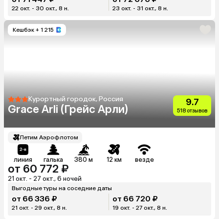
22 окт. - 30 окт., 8 н.
23 окт. - 31 окт., 8 н.
Кешбэк
+ 1 215
Курортный городок, Россия
9.7
Grace Arli (Грейс Арли)
518 отзывов
Летим Аэрофлотом
линия
галька
380 м
12 км
везде
от 60 772 ₽
21 окт. - 27 окт., 6 ночей
Выгодные туры на соседние даты
от 66 336 ₽
от 66 720 ₽
21 окт. - 29 окт., 8 н.
19 окт. - 27 окт., 8 н.