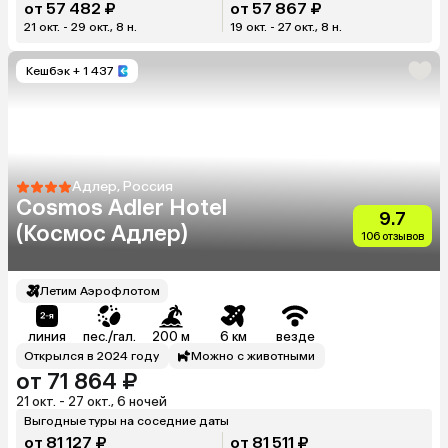
от 57 482 ₽
от 57 867 ₽
21 окт. - 29 окт., 8 н.
19 окт. - 27 окт., 8 н.
Кешбэк
+ 1 437
Адлер, Россия
Cosmos Adler Hotel
9.7
(Космос Адлер)
106 отзывов
Летим Аэрофлотом
линия
пес./гал.
200 м
6 км
везде
Открылся в 2024 году
Можно с животными
от 71 864 ₽
21 окт. - 27 окт., 6 ночей
Выгодные туры на соседние даты
от 81 127 ₽
от 81 511 ₽