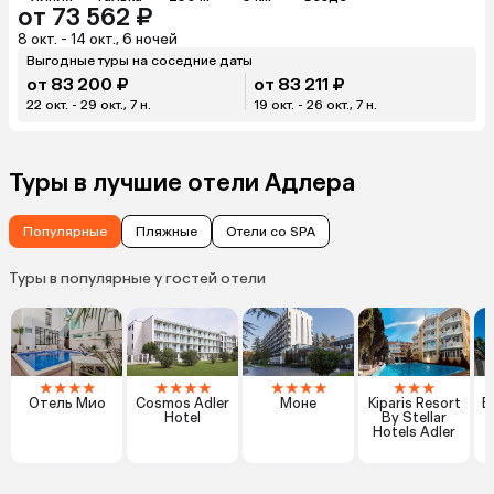
от 73 562 ₽
8 окт. - 14 окт., 6 ночей
Выгодные туры на соседние даты
от 83 200 ₽
от 83 211 ₽
22 окт. - 29 окт., 7 н.
19 окт. - 26 окт., 7 н.
Туры в лучшие отели Адлера
Популярные
Пляжные
Отели со SPA
Туры в популярные у гостей отели
★
★
★
★
★
★
★
★
★
★
★
★
★
★
★
Отель Мио
Cosmos Adler
Моне
Kiparis Resort
В
Hotel
By Stellar
Hotels Adler