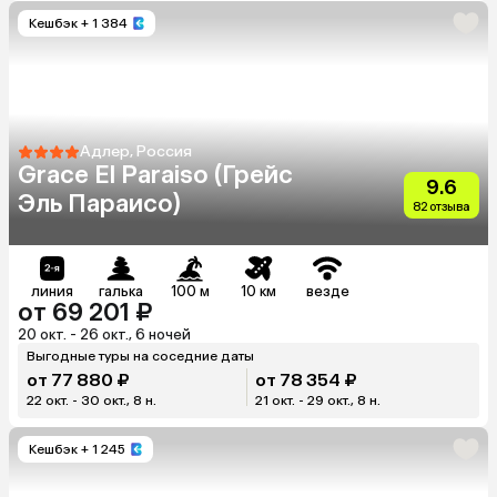
Кешбэк
+ 1 384
Адлер, Россия
Grace El Paraiso (Грейс
9.6
Эль Параисо)
82 отзыва
линия
галька
100 м
10 км
везде
от 69 201 ₽
20 окт. - 26 окт., 6 ночей
Выгодные туры на соседние даты
от 77 880 ₽
от 78 354 ₽
22 окт. - 30 окт., 8 н.
21 окт. - 29 окт., 8 н.
Кешбэк
+ 1 245