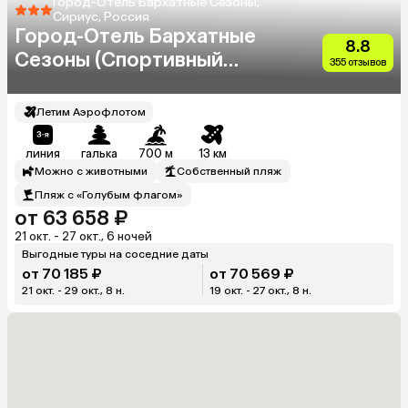
Город-Отель Бархатные Сезоны,
Сириус, Россия
Город-Отель Бархатные
8.8
Сезоны (Спортивный
355 отзывов
Квартал)
Летим Аэрофлотом
линия
галька
700 м
13 км
Можно с животными
Собственный пляж
Пляж с «Голубым флагом»
от 63 658 ₽
21 окт. - 27 окт., 6 ночей
Выгодные туры на соседние даты
от 70 185 ₽
от 70 569 ₽
21 окт. - 29 окт., 8 н.
19 окт. - 27 окт., 8 н.