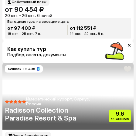
Собственный пляж
от 90 454 ₽
20 окт. - 26 окт., 6 ночей
Выгодные туры на соседние даты
от 97 403 ₽
от 112 551 ₽
18 окт. - 25 окт., 7 н.
14 окт. - 22 окт., 8 н.
Как купить тур
Подбор, оплата, документы
Кешбэк
+ 2 495
Имеретинский курорт, Сириус,
Россия
Radisson Collection
9.6
Paradise Resort & Spa
99 отзывов
Летим Аэрофлотом