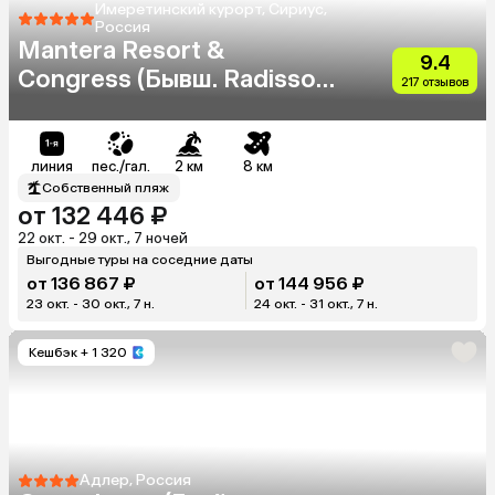
Имеретинский курорт, Сириус,
Россия
Mantera Resort &
9.4
Congress (Бывш. Radisson
217 отзывов
Blu Resort & Congress
Centre)
линия
пес./гал.
2 км
8 км
Собственный пляж
от 132 446 ₽
22 окт. - 29 окт., 7 ночей
Выгодные туры на соседние даты
от 136 867 ₽
от 144 956 ₽
23 окт. - 30 окт., 7 н.
24 окт. - 31 окт., 7 н.
Кешбэк
+ 1 320
Адлер, Россия