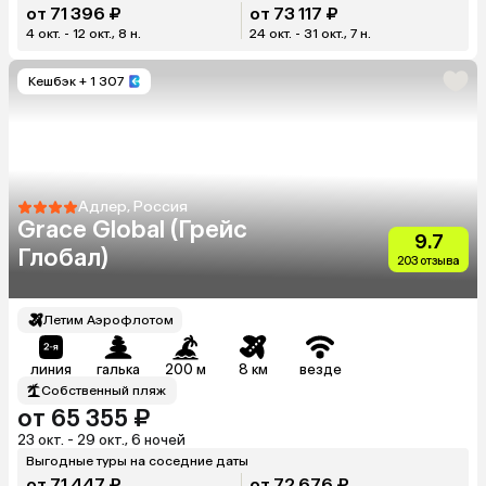
от 71 396 ₽
от 73 117 ₽
4 окт. - 12 окт., 8 н.
24 окт. - 31 окт., 7 н.
Кешбэк
+ 1 307
Адлер, Россия
Grace Global (Грейс
9.7
Глобал)
203 отзыва
Летим Аэрофлотом
линия
галька
200 м
8 км
везде
Собственный пляж
от 65 355 ₽
23 окт. - 29 окт., 6 ночей
Выгодные туры на соседние даты
от 71 447 ₽
от 72 676 ₽