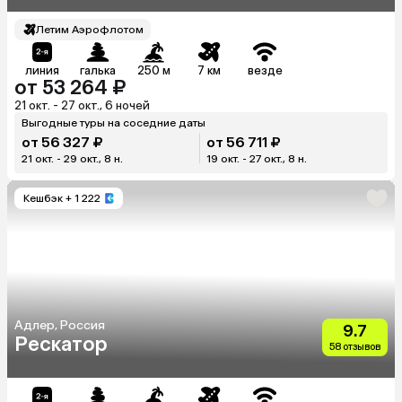
Летим Аэрофлотом
линия
галька
250 м
7 км
везде
от 53 264 ₽
21 окт. - 27 окт., 6 ночей
Выгодные туры на соседние даты
от 56 327 ₽
от 56 711 ₽
21 окт. - 29 окт., 8 н.
19 окт. - 27 окт., 8 н.
Кешбэк
+ 1 222
Адлер, Россия
9.7
Рескатор
58 отзывов