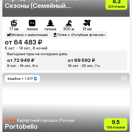
8.3
Сезоны (Семейный
224 отзыва
Квартал)
17 км
линия
галька
300 м
13 км
Можно с животными
Пляж с «Голубым флагом»
от 64 483 ₽
8 окт. - 14 окт., 6 ночей
Выгодные туры на соседние даты
от 72 949 ₽
от 69 592 ₽
8 окт. - 16 окт., 8 н.
18 окт. - 25 окт., 7 н.
Кешбэк
+ 1 377
Курортный городок, Россия
9.5
Portobello
108 отзывов