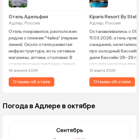
Отель Адельфия
Адлер, Россия
Адлер, Россия
Отель понравился, расположен
Останавливались с 09.
рядом с пляжем "Чайка" (первая
11.03.2026, отель пре
линия). Около отеля развитая
ожидания, начитались
инфраструктура, есть сетевые
про холодный бассейн
магазины, аптеки, столовая. В
деле бассейн 28–29 гр
отеле вкусные завтраки, смена
что для несезона прос
полотенец и туалетных
шикарно! Территория 
16 апреля 2026
12 марта 2026
принадлежностей каждый день.
большая, но в принцип
Отзывы об отеле
Отзывы об отеле
Номера комфортные, имеется
есть. Отдельная похва
фен. Гладильная доска, утюг на
в отеле, у нас был завт
этаже. На первом этаже кулер с
каждый раз помимо ст
питьевой водой. Чайник в номер
набора блюд были ещё
Погода в Адлере в октябре
по запросу. Персонал
салаты (оливье, сельд
дружелюбный. В отеле имеется
шубой, мимоза и т. д.),
спа-комплекс, для гостей отеля в
порадовало. Единстве
будни с 10:00 до 13:00
конечно, состояние но
Сентябрь
бесплатное посещение финской
себе, отопление слабе