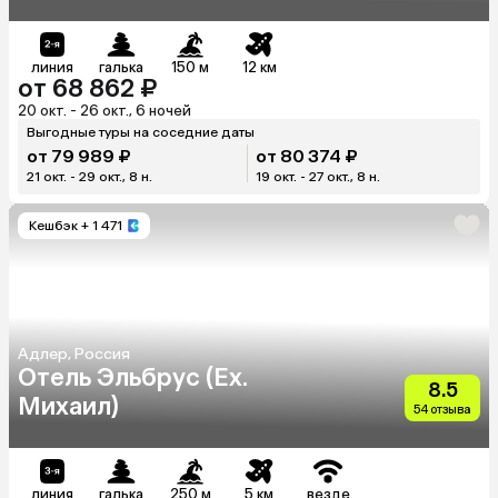
линия
галька
150 м
12 км
от 68 862 ₽
20 окт. - 26 окт., 6 ночей
Выгодные туры на соседние даты
от 79 989 ₽
от 80 374 ₽
21 окт. - 29 окт., 8 н.
19 окт. - 27 окт., 8 н.
Кешбэк
+ 1 471
Адлер, Россия
Отель Эльбрус (Ex.
8.5
Михаил)
54 отзыва
линия
галька
250 м
5 км
везде