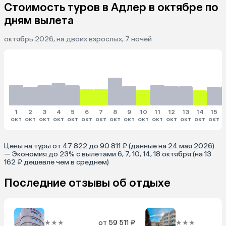
Стоимость туров в Адлер в октябре по
дням вылета
октябрь 2026, на двоих взрослых, 7 ночей
1
2
3
4
5
6
7
8
9
10
11
12
13
14
15
окт
окт
окт
окт
окт
окт
окт
окт
окт
окт
окт
окт
окт
окт
окт
Цены на туры от 47 822 до 90 811 ₽ (данные на 24 мая 2026)
— Экономия до 23% с вылетами 6, 7, 10, 14, 18 октября (на 13
162 ₽ дешевле чем в среднем)
Последние отзывы об отдыхе
★★★
от 59 511 ₽
★★★