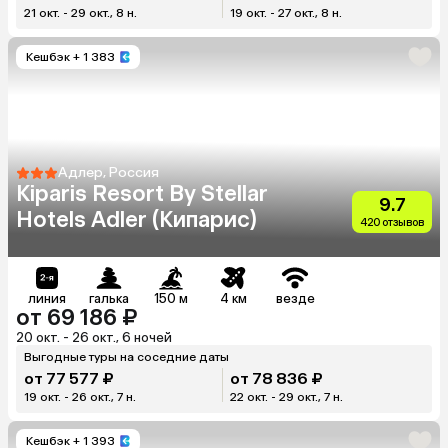
21 окт. - 29 окт., 8 н.
19 окт. - 27 окт., 8 н.
Кешбэк
+ 1 383
Адлер, Россия
Kiparis Resort By Stellar
9.7
Hotels Adler (Кипарис)
420 отзывов
линия
галька
150 м
4 км
везде
от 69 186 ₽
20 окт. - 26 окт., 6 ночей
Выгодные туры на соседние даты
от 77 577 ₽
от 78 836 ₽
19 окт. - 26 окт., 7 н.
22 окт. - 29 окт., 7 н.
Кешбэк
+ 1 393