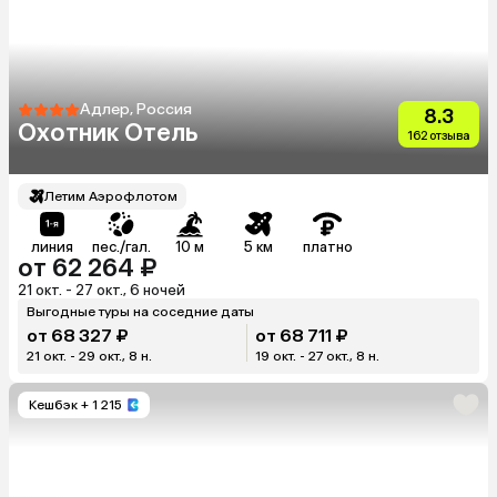
Адлер, Россия
8.3
Охотник Отель
162 отзыва
Летим Аэрофлотом
линия
пес./гал.
10 м
5 км
платно
от 62 264 ₽
21 окт. - 27 окт., 6 ночей
Выгодные туры на соседние даты
от 68 327 ₽
от 68 711 ₽
21 окт. - 29 окт., 8 н.
19 окт. - 27 окт., 8 н.
Кешбэк
+ 1 215