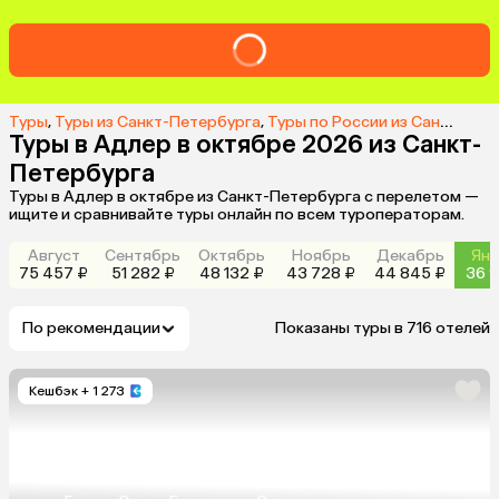
Туры
,
Туры из Санкт-Петербурга
,
Туры по России из Санкт-Петербурга
Туры в Адлер в октябре 2026 из Санкт-
Петербурга
Туры в Адлер в октябре из Санкт-Петербурга с перелетом —
ищите и сравнивайте туры онлайн по всем туроператорам.
Август
Сентябрь
Октябрь
Ноябрь
Декабрь
Янв
75 457 ₽
51 282 ₽
48 132 ₽
43 728 ₽
44 845 ₽
36 9
По рекомендации
Показаны туры в 716 отелей
Кешбэк
+ 1 273