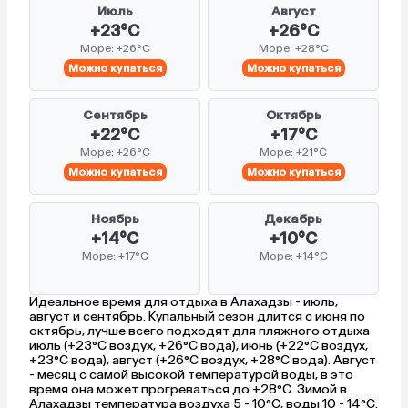
Июль
Август
+23°C
+26°C
Море: +26°C
Море: +28°C
Можно купаться
Можно купаться
Сентябрь
Октябрь
+22°C
+17°C
Море: +26°C
Море: +21°C
Можно купаться
Можно купаться
Ноябрь
Декабрь
+14°C
+10°C
Море: +17°C
Море: +14°C
Идеальное время для отдыха в Алахадзы - июль,
август и сентябрь. Купальный сезон длится с июня по
октябрь, лучше всего подходят для пляжного отдыха
июль (+23°C воздух, +26°C вода), июнь (+22°C воздух,
+23°C вода), август (+26°C воздух, +28°C вода). Август
- месяц с самой высокой температурой воды, в это
время она может прогреваться до +28°C. Зимой в
Алахадзы температура воздуха 5 - 10°C, воды 10 - 14°C.