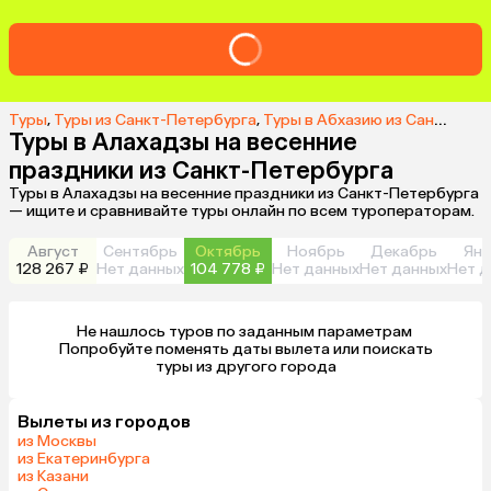
Туры
,
Туры из Санкт-Петербурга
,
Туры в Абхазию из Санкт-Петербурга
Туры в Алахадзы на весенние
праздники из Санкт-Петербурга
Туры в Алахадзы на весенние праздники из Санкт-Петербурга
— ищите и сравнивайте туры онлайн по всем туроператорам.
Август
Сентябрь
Октябрь
Ноябрь
Декабрь
Янв
128 267 ₽
Нет данных
104 778 ₽
Нет данных
Нет данных
Нет д
Не нашлось туров по заданным параметрам 

 Попробуйте поменять даты вылета или поискать 
туры из другого города
Вылеты из городов
из Москвы
из Екатеринбурга
из Казани