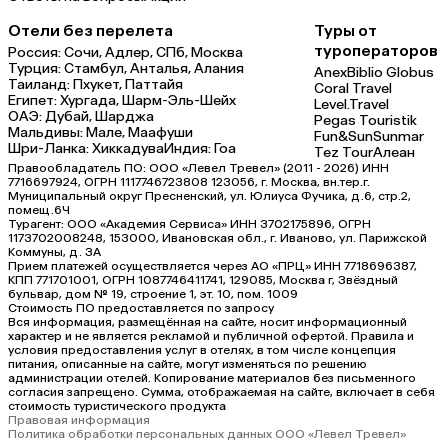
Отели без перелета
Туры от
туроператоров
Россия:
Сочи,
Адлер,
СПб,
Москва
Турция:
Стамбул,
Анталья,
Алания
Anex
Biblio Globus
Таиланд:
Пхукет,
Паттайя
Coral Travel
Египет:
Хургада,
Шарм-Эль-Шейх
Level.Travel
ОАЭ:
Дубай,
Шарджа
Pegas Touristik
Мальдивы:
Мале,
Маафуши
Fun&Sun
Sunmar
Шри-Ланка:
Хиккадува
Индия:
Гоа
Tez Tour
Алеан
Правообладатель ПО: ООО «Левел Тревел» (2011 - 2026) ИНН
7716697924, ОГРН 1117746723808 123056, г. Москва, вн.тер.г.
Муниципальный округ Пресненский, ул. Юлиуса Фучика, д.6, стр.2,
помещ.6Ч
Турагент: ООО «Академия Сервиса» ИНН 3702175896, ОГРН
1173702008248, 153000, Ивановская обл., г. Иваново, ул. Парижской
Коммуны, д. ЗА
Прием платежей осуществляется через АО «ПРЦ» ИНН 7718696387,
КПП 771701001, ОГРН 1087746411741, 129085, Москва г, Звёздный
бульвар, дом № 19, строение 1, эт. 10, пом. 1009
Стоимость ПО предоставляется по запросу
Вся информация, размещённая на сайте, носит информационный
характер и не является рекламой и публичной офертой. Правила и
условия предоставления услуг в отелях, в том числе концепция
питания, описанные на сайте, могут изменяться по решению
администрации отелей. Копирование материалов без письменного
согласия запрещено. Сумма, отображаемая на сайте, включает в себя
стоимость туристического продукта
Правовая информация
Политика обработки персональных данных ООО «Левел Тревел»