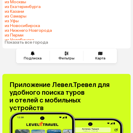
из Москвы
Саудовская Аравия
Куба
из Екатеринбурга
из Казани
из Самары
из Уфы
из Новосибирска
из Нижнего Новгорода
из Перми
из Челябинска
Показать все города
из Омска
Подписка
Фильтры
Карта
Приложение Левел.Тревел для
удобного поиска туров
и отелей с мобильных
устройств