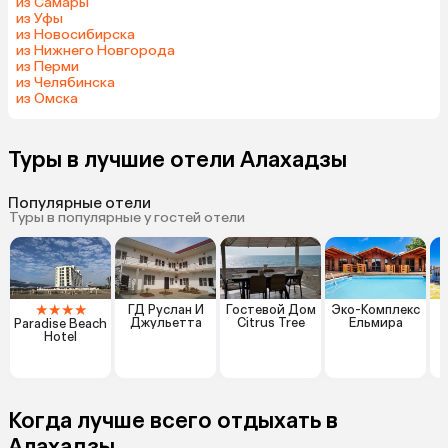
из Самары
из Уфы
из Новосибирска
из Нижнего Новгорода
из Перми
из Челябинска
из Омска
Туры в лучшие отели Алахадзы
Популярные отели
Туры в популярные у гостей отели
★
★
★
★
ГД Руслан И
Гостевой Дом
Эко-Комплекс
Джульетта
Citrus Tree
Ельмира
Paradise Beach
Hotel
Когда лучше всего отдыхать в
Алахадзы