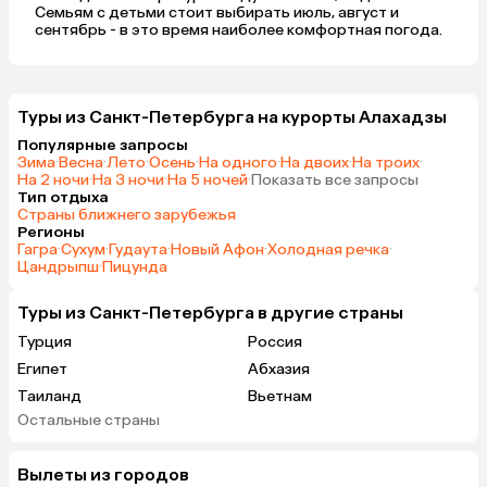
Семьям с детьми стоит выбирать июль, август и
сентябрь - в это время наиболее комфортная погода.
Туры из Санкт-Петербурга на курорты Алахадзы
Популярные запросы
Зима
·
Весна
·
Лето
·
Осень
·
На одного
·
На двоих
·
На троих
·
На 2 ночи
·
На 3 ночи
·
На 5 ночей
·
Показать все запросы
Тип отдыха
Страны ближнего зарубежья
Регионы
Гагра
·
Сухум
·
Гудаута
·
Новый Афон
·
Холодная речка
·
Цандрыпш
·
Пицунда
Туры из Санкт-Петербурга в другие страны
Турция
Россия
Египет
Абхазия
Таиланд
Вьетнам
Остальные страны
ОАЭ
Мальдивы
Шри-Ланка
Индия
Вылеты из городов
Кипр
Гонконг