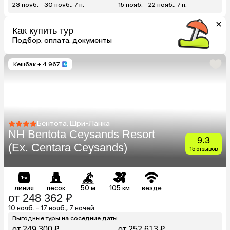
23 нояб. - 30 нояб., 7 н.
15 нояб. - 22 нояб., 7 н.
Как купить тур
Подбор, оплата, документы
Кешбэк
+ 4 967
Бентота, Шри-Ланка
NH Bentota Ceysands Resort
9.3
(Ex. Centara Ceysands)
15 отзывов
линия
песок
50 м
105 км
везде
от 248 362 ₽
10 нояб. - 17 нояб., 7 ночей
Выгодные туры на соседние даты
от 249 300 ₽
от 252 613 ₽