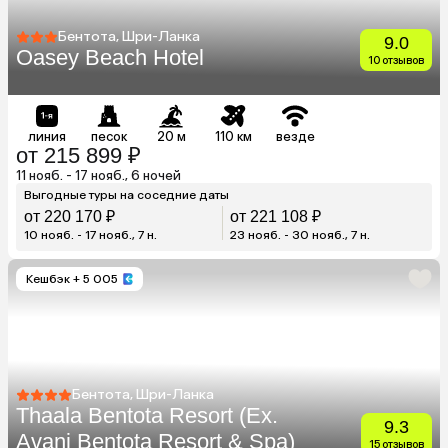
Бентота, Шри-Ланка
9.0
Oasey Beach Hotel
10 отзывов
линия
песок
20 м
110 км
везде
от 215 899 ₽
11 нояб. - 17 нояб., 6 ночей
Выгодные туры на соседние даты
от 220 170 ₽
от 221 108 ₽
10 нояб. - 17 нояб., 7 н.
23 нояб. - 30 нояб., 7 н.
Кешбэк
+ 5 005
Бентота, Шри-Ланка
Thaala Bentota Resort (Ex.
9.3
Avani Bentota Resort & Spa)
15 отзывов