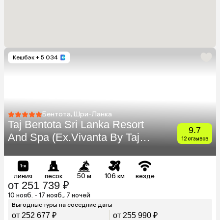
Кешбэк
+ 5 034
Бентота, Шри-Ланка
Taj Bentota Sri Lanka Resort
9.7
And Spa (Ex.Vivanta By Taj
12 отзывов
Bentota)
линия
песок
50 м
106 км
везде
от 251 739 ₽
10 нояб. - 17 нояб., 7 ночей
Выгодные туры на соседние даты
от 252 677 ₽
от 255 990 ₽