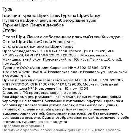
Туры
Горящие туры на Шри-Ланку
Туры на Шри-Ланку
Путевки на Шри-Ланку в ноябре
Горящие туры
Туры на Шри-Ланку в декабре
Отели
Отели Шри-Ланки с собственным пляжем
Отели Хиккадувы
Отели Шри-Ланки
Отели Унаватуны
Отели все включено на Шри-Ланку
Правообладатель ПО: ООО «Левел Тревел» (2011 - 2026) ИНН
7716697924, ОГРН 1117746723808 123056, г. Москва, вн.тер.г.
Муниципальный округ Пресненский, ул. Юлиуса Фучика, д.6, стр.2,
помещ.6Ч
Турагент: ООО «Академия Сервиса» ИНН 3702175896, ОГРН
1173702008248, 153000, Ивановская обл., г. Иваново, ул. Парижской
Коммуны, д. ЗА
Прием платежей осуществляется через АО «ПРЦ» ИНН 7718696387,
КПП 771701001, ОГРН 1087746411741, 129085, Москва г, Звёздный
бульвар, дом № 19, строение 1, эт. 10, пом. 1009
Стоимость ПО предоставляется по запросу
Вся информация, размещённая на сайте, носит информационный
характер и не является рекламой и публичной офертой. Правила и
условия предоставления услуг в отелях, в том числе концепция
питания, описанные на сайте, могут изменяться по решению
администрации отелей. Копирование материалов без письменного
согласия запрещено. Сумма, отображаемая на сайте, включает в себя
стоимость туристического продукта
Правовая информация
Политика обработки персональных данных ООО «Левел Тревел»