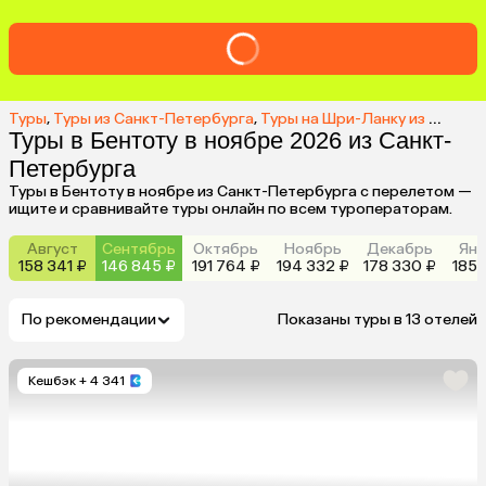
Туры
,
Туры из Санкт-Петербурга
,
Туры на Шри-Ланку из Санкт-Петербурга
Туры в Бентоту в ноябре 2026 из Санкт-
Петербурга
Туры в Бентоту в ноябре из Санкт-Петербурга с перелетом —
ищите и сравнивайте туры онлайн по всем туроператорам.
Август
Сентябрь
Октябрь
Ноябрь
Декабрь
Янв
158 341 ₽
146 845 ₽
191 764 ₽
194 332 ₽
178 330 ₽
185 
По рекомендации
Показаны туры в 13 отелей
Кешбэк
+ 4 341