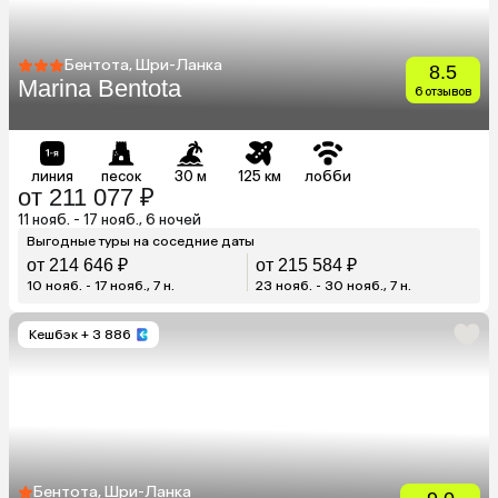
Бентота, Шри-Ланка
8.5
Marina Bentota
6 отзывов
линия
песок
30 м
125 км
лобби
от 211 077 ₽
11 нояб. - 17 нояб., 6 ночей
Выгодные туры на соседние даты
от 214 646 ₽
от 215 584 ₽
10 нояб. - 17 нояб., 7 н.
23 нояб. - 30 нояб., 7 н.
Кешбэк
+ 3 886
Бентота, Шри-Ланка