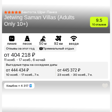
Бентота, Шри-Ланка
Jetwing Saman Villas (Adults
9.5
Only 10+)
10 отзывов
линия
песок
50 м
92 км
везде
Отзывы за этот год
Премиальный отдых
от 404 218 ₽
11 нояб. - 17 нояб., 6 ночей
Выгодные туры на соседние даты
от 444 434 ₽
от 445 372 ₽
10 нояб. - 17 нояб., 7 н.
23 нояб. - 30 нояб., 7 н.
Кешбэк
+ 4 317