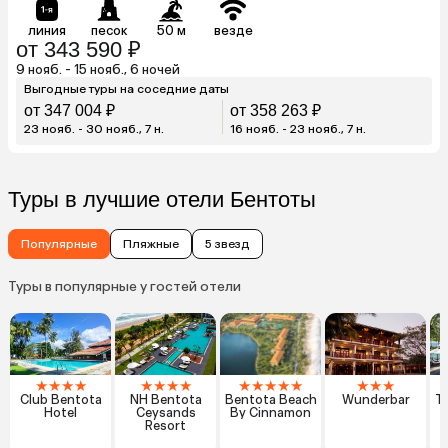
линия
песок
50 м
везде
от 343 590 ₽
9 нояб. - 15 нояб., 6 ночей
Выгодные туры на соседние даты
от 347 004 ₽
от 358 263 ₽
23 нояб. - 30 нояб., 7 н.
16 нояб. - 23 нояб., 7 н.
Туры в лучшие отели Бентоты
Популярные
Пляжные
5 звезд
Туры в популярные у гостей отели
★
★
★
★
★
★
★
★
★
★
★
★
★
★
★
★
Club Bentota
NH Bentota
Bentota Beach
Wunderbar
Ta
Hotel
Ceysands
By Cinnamon
L
Resort