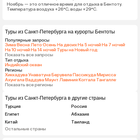
Ноябрь — это отличное время для отдыха в Бентоту.
Температура воздуха +26°C, воды +29°C.
Туры из Санкт-Петербурга на курорты Бентоты
Популярные запросы
Зима
·
Весна
·
Лето
·
Осень
·
На двоих
·
На 5 ночей
·
На 7 ночей
·
На 10 ночей
·
На 14 ночей
·
Туры на Новый год
·
Показать все запросы
Тип отдыха
Индийский океан
Регионы
Хиккадува
·
Унаватуна
·
Берувела
·
Пассикуда
·
Мирисса
·
Ахунгала
·
Ваддува
·
Маунт Лавиния
·
Коггала
·
Тангалле
·
Показать все регионы
Туры из Санкт-Петербурга в другие страны
Турция
Россия
Египет
Абхазия
Китай
Таиланд
Остальные страны
Вьетнам
ОАЭ
Мальдивы
Тунис