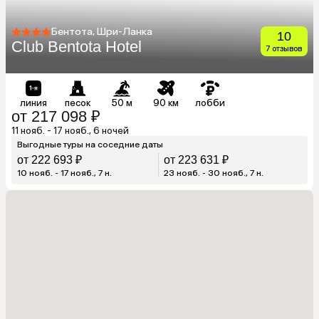
Бентота, Шри-Ланка
10
Club Bentota Hotel
7 отзывов
линия
песок
50 м
90 км
лобби
от 217 098 ₽
11 нояб. - 17 нояб., 6 ночей
Выгодные туры на соседние даты
от 222 693 ₽
от 223 631 ₽
10 нояб. - 17 нояб., 7 н.
23 нояб. - 30 нояб., 7 н.