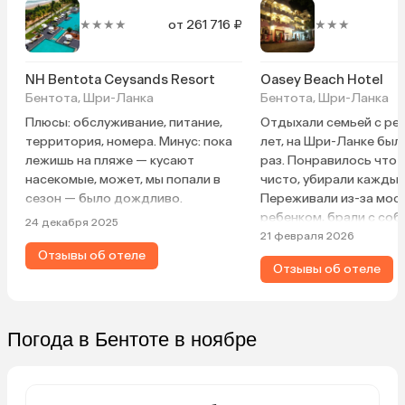
★★★★
от 261 716 ₽
★★★
NH Bentota Ceysands Resort
Oasey Beach Hotel
Бентота, Шри-Ланка
Бентота, Шри-Ланка
Плюсы: обслуживание, питание,
Отдыхали семьей с ре
территория, номера. Минус: пока
лет, на Шри-Ланке был
лежишь на пляже — кусают
раз. Понравилось что 
насекомые, может, мы попали в
чисто, убирали каждый
сезон — было дождливо.
Переживали из-за москит
ребенком, брали с соб
24 декабря 2025
репелленты, но в номер
21 февраля 2026
Отзывы об отеле
не замечали никого, к
Отзывы об отеле
маленьких ящериц, но 
никого не трогают))) В
из номера — это отдел
Супервежливый персон
Погода в Бентоте в ноябре
просьбы выполнялись
молниеносно. Очень в
вежливые и улыбчивые,