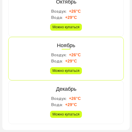
официанты, и на ресеп
Октябрь
владелец отеля. Терр
Воздух:
+26°C
пляжа, относящаяся к 
Вода:
+29°C
очень чистая! Лежаки,
все предоставляется.
Можно купаться
Прогуливались вдоль б
раз сходились во мнен
территория пляжа и са
Ноябрь
будто выигрывают у ос
Воздух:
+26°C
отеле есть массаж, хо
Вода:
+29°C
семьей, все понравило
из минусов — это завтр
Можно купаться
Однообразные, кажды
одно и то же, но в цел
было можно, и нам хва
Декабрь
зато завтракаешь с ви
Воздух:
+26°C
океан) Фрукты и на вы
Вода:
+29°C
или глазунья. Ребенок у
только хлеб и пил сок)
Можно купаться
ходили в соседний рес
вкусно, а уже на ужин 
ресторанам в разные л