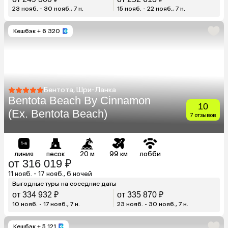
23 нояб. - 30 нояб., 7 н.
15 нояб. - 22 нояб., 7 н.
Кешбэк
+ 6 320
Бентота, Шри-Ланка
Bentota Beach By Cinnamon
10
(Ex. Bentota Beach)
7 отзывов
линия
песок
20 м
99 км
лобби
от 316 019 ₽
11 нояб. - 17 нояб., 6 ночей
Выгодные туры на соседние даты
от 334 932 ₽
от 335 870 ₽
10 нояб. - 17 нояб., 7 н.
23 нояб. - 30 нояб., 7 н.
Кешбэк
+ 5 121