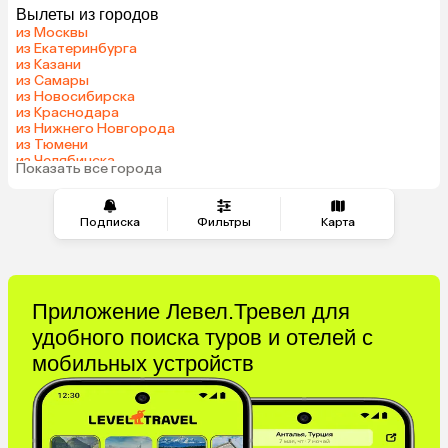
Вылеты из городов
Грузия
Беларусь
из Москвы
Армения
Шри-Ланка
из Екатеринбурга
из Казани
Казахстан
Азербайджан
из Самары
Узбекистан
Индия
из Новосибирска
из Краснодара
Сербия
Катар
из Нижнего Новгорода
Кипр
Киргизия
из Тюмени
из Челябинска
Иордания
Гонконг
Показать все города
из Минеральных Вод
Саудовская Аравия
Куба
Греция
Таджикистан
Подписка
Фильтры
Карта
Венгрия
Болгария
Приложение Левел.Тревел для
удобного поиска туров и отелей с
мобильных устройств