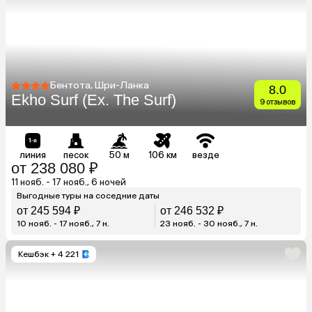
Бентота, Шри-Ланка
8.0
Ekho Surf (Ex. The Surf)
9 отзывов
линия
песок
50 м
106 км
везде
от 238 080 ₽
11 нояб. - 17 нояб., 6 ночей
Выгодные туры на соседние даты
от 245 594 ₽
от 246 532 ₽
10 нояб. - 17 нояб., 7 н.
23 нояб. - 30 нояб., 7 н.
Кешбэк
+ 4 221