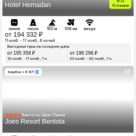
9.0
Hotel Hemadan
10 отзывов
линия
песок
150 м
106 км
везде
от 194 332 ₽
11 нояб. - 17 нояб., 6 ночей
Выгодные туры на соседние даты
от 195 358 ₽
от 196 296 ₽
10 нояб. - 17 нояб., 7 н.
23 нояб. - 30 нояб., 7 н.
Кешбэк
+ 6 871
Бентота, Шри-Ланка
Joes Resort Bentota