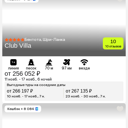
Бентота, Шри-Ланка
10
Club Villa
10 отзывов
линия
песок
70 м
97 км
везде
от 256 052 ₽
11 нояб. - 17 нояб., 6 ночей
Выгодные туры на соседние даты
от 266 197 ₽
от 267 135 ₽
10 нояб. - 17 нояб., 7 н.
23 нояб. - 30 нояб., 7 н.
Кешбэк
+ 8 084