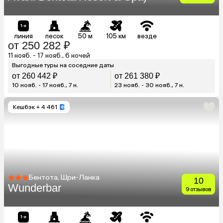
линия
песок
50 м
105 км
везде
от 250 282 ₽
11 нояб. - 17 нояб., 6 ночей
Выгодные туры на соседние даты
от 260 442 ₽
от 261 380 ₽
10 нояб. - 17 нояб., 7 н.
23 нояб. - 30 нояб., 7 н.
Кешбэк
+ 4 461
Бентота, Шри-Ланка
10
Wunderbar
9 отзывов