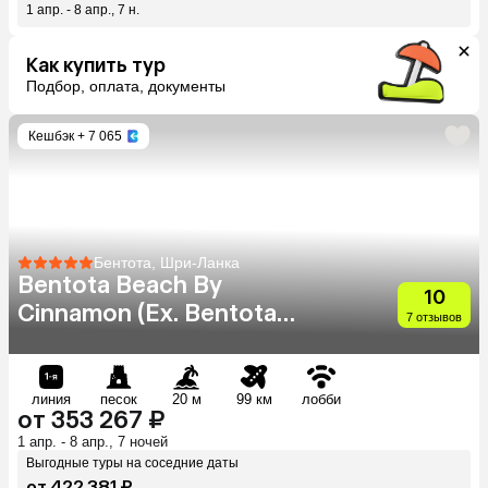
1 апр. - 8 апр., 7 н.
Как купить тур
Подбор, оплата, документы
Кешбэк
+ 7 065
Бентота, Шри-Ланка
Bentota Beach By
10
Cinnamon (Ex. Bentota
7 отзывов
Beach)
линия
песок
20 м
99 км
лобби
от 353 267 ₽
1 апр. - 8 апр., 7 ночей
Выгодные туры на соседние даты
от 422 381 ₽