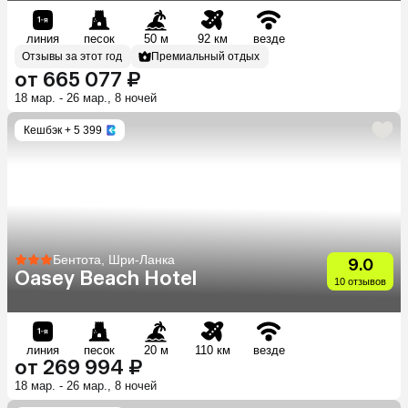
линия
песок
50 м
92 км
везде
Отзывы за этот год
Премиальный отдых
от 665 077 ₽
18 мар. - 26 мар., 8 ночей
Кешбэк
+ 5 399
Бентота, Шри-Ланка
9.0
Oasey Beach Hotel
10 отзывов
линия
песок
20 м
110 км
везде
от 269 994 ₽
18 мар. - 26 мар., 8 ночей