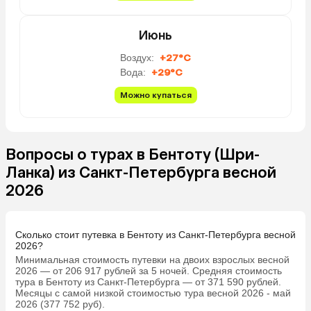
то же, но в целом поес
можно, и нам хватало. 
завтракаешь с видом на
Июнь
Фрукты и на выбор омл
Воздух:
+27°C
глазунья. Ребенок у нас
Вода:
+29°C
хлеб и пил сок) Обедат
соседний ресторан, там 
Можно купаться
уже на ужин ездили по
в разные локации. Поэт
не прогадали, что взяли
завтраки.
Вопросы о турах в Бентоту (Шри-
Ланка) из Санкт-Петербурга весной
2026
Сколько стоит путевка в Бентоту из Санкт-Петербурга весной
2026?
Минимальная стоимость путевки на двоих взрослых весной
2026 — от 206 917 рублей за 5 ночей. Средняя стоимость
тура в Бентоту из Санкт-Петербурга — от 371 590 рублей.
Месяцы с самой низкой стоимостью тура весной 2026 - май
2026 (377 752 руб).