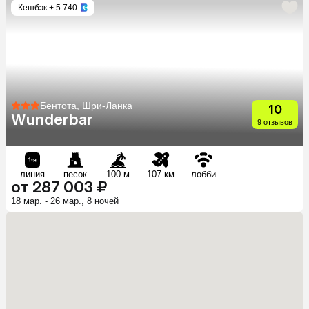
Кешбэк
+ 5 740
Бентота, Шри-Ланка
10
Wunderbar
9 отзывов
линия
песок
100 м
107 км
лобби
от 287 003 ₽
18 мар. - 26 мар., 8 ночей