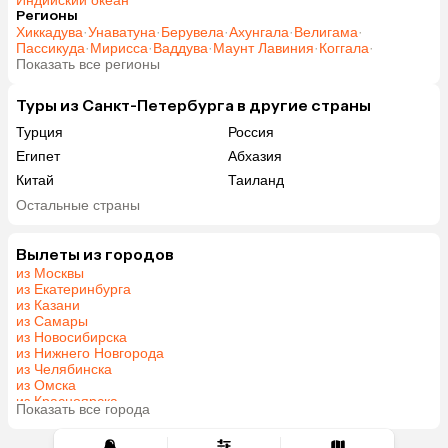
Регионы
Хиккадува
·
Унаватуна
·
Берувела
·
Ахунгала
·
Велигама
·
Пассикуда
·
Мирисса
·
Ваддува
·
Маунт Лавиния
·
Коггала
·
Показать все регионы
Туры из Санкт-Петербурга в другие страны
Турция
Россия
Египет
Абхазия
Китай
Таиланд
Вьетнам
ОАЭ
Остальные страны
Мальдивы
Тунис
Грузия
Армения
Вылеты из городов
из Москвы
Шри-Ланка
Казахстан
из Екатеринбурга
Азербайджан
Узбекистан
из Казани
из Самары
Индия
Сербия
из Новосибирска
Кипр
Катар
из Нижнего Новгорода
из Челябинска
Киргизия
Иордания
из Омска
Гонконг
Саудовская Аравия
из Красноярска
Показать все города
из Волгограда
Куба
Греция
Венгрия
Болгария