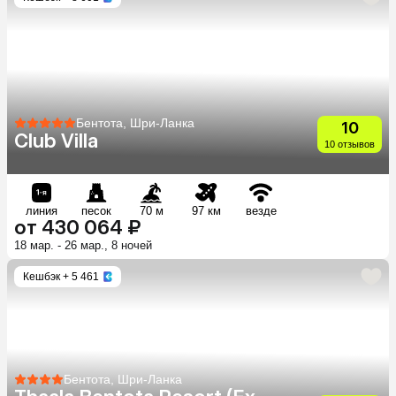
Бентота, Шри-Ланка
10
Club Villa
10 отзывов
линия
песок
70 м
97 км
везде
от 430 064 ₽
18 мар. - 26 мар., 8 ночей
Кешбэк
+ 5 461
Бентота, Шри-Ланка