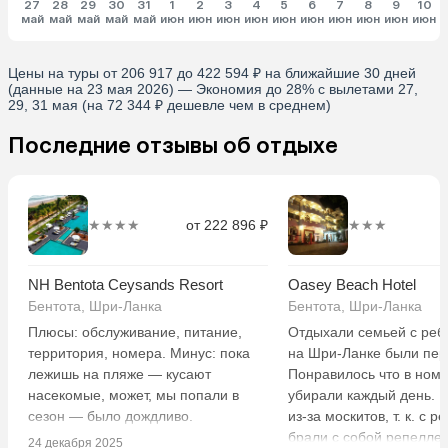
27
28
29
30
31
1
2
3
4
5
6
7
8
9
10
май
май
май
май
май
июн
июн
июн
июн
июн
июн
июн
июн
июн
июн
и
Цены на туры от 206 917 до 422 594 ₽ на ближайшие 30 дней
(данные на 23 мая 2026) — Экономия до 28% с вылетами 27,
29, 31 мая (на 72 344 ₽ дешевле чем в среднем)
Последние отзывы об отдыхе
★★★★
от 222 896 ₽
★★★
NH Bentota Ceysands Resort
Oasey Beach Hotel
Бентота, Шри-Ланка
Бентота, Шри-Ланка
Плюсы: обслуживание, питание,
Отдыхали семьей с ребе
территория, номера. Минус: пока
на Шри-Ланке были пер
лежишь на пляже — кусают
Понравилось что в номе
насекомые, может, мы попали в
убирали каждый день. 
сезон — было дождливо.
из-за москитов, т. к. с р
брали с собой репеллен
24 декабря 2025