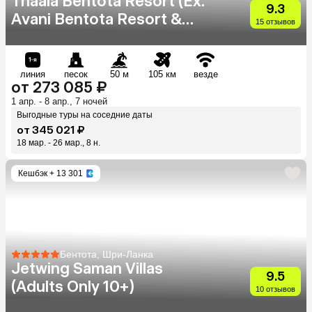
Thaala Bentota Resort (Ex.
9.3
Avani Bentota Resort &
15 отзывов
Spa)
линия
песок
50 м
105 км
везде
от 273 085 ₽
1 апр. - 8 апр., 7 ночей
Выгодные туры на соседние даты
от 345 021 ₽
18 мар. - 26 мар., 8 н.
Кешбэк
+ 13 301
Бентота, Шри-Ланка
Jetwing Saman Villas
9.5
(Adults Only 10+)
10 отзывов