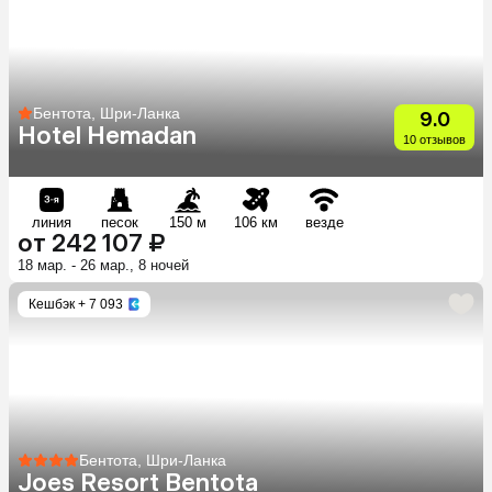
Бентота, Шри-Ланка
9.0
Hotel Hemadan
10 отзывов
линия
песок
150 м
106 км
везде
от 242 107 ₽
18 мар. - 26 мар., 8 ночей
Кешбэк
+ 7 093
Бентота, Шри-Ланка
Joes Resort Bentota