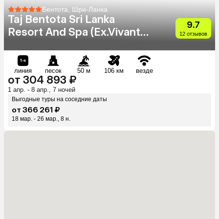
Бентота, Шри-Ланка
Taj Bentota Sri Lanka
9.7
Resort And Spa (Ex.Vivanta
12 отзывов
By Taj Bentota)
линия
песок
50 м
106 км
везде
от 304 893 ₽
1 апр. - 8 апр., 7 ночей
Выгодные туры на соседние даты
от 366 261 ₽
18 мар. - 26 мар., 8 н.