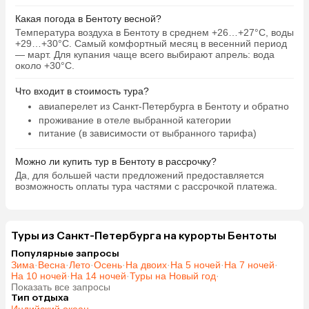
Какая погода в Бентоту весной?
Температура воздуха в Бентоту в среднем +26…+27°C, воды
+29…+30°C. Самый комфортный месяц в весенний период
— март. Для купания чаще всего выбирают апрель: вода
около +30°C.
Что входит в стоимость тура?
авиаперелет из Санкт-Петербурга в Бентоту и обратно
проживание в отеле выбранной категории
питание (в зависимости от выбранного тарифа)
Можно ли купить тур в Бентоту в рассрочку?
Да, для большей части предложений предоставляется
возможность оплаты тура частями с рассрочкой платежа.
Туры из Санкт-Петербурга на курорты Бентоты
Популярные запросы
Зима
·
Весна
·
Лето
·
Осень
·
На двоих
·
На 5 ночей
·
На 7 ночей
·
На 10 ночей
·
На 14 ночей
·
Туры на Новый год
·
Показать все запросы
Тип отдыха
Индийский океан