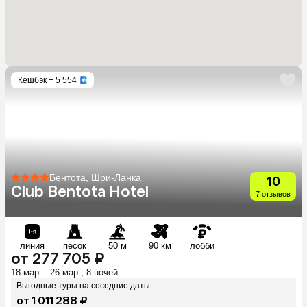
Кешбэк
+ 5 554
Бентота, Шри-Ланка
10
Club Bentota Hotel
7 отзывов
линия
песок
50 м
90 км
лобби
от 277 705 ₽
18 мар. - 26 мар., 8 ночей
Выгодные туры на соседние даты
от 1 011 288 ₽