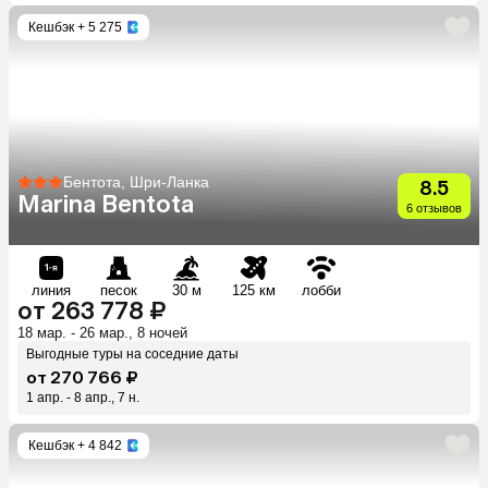
Кешбэк
+ 5 275
Бентота, Шри-Ланка
8.5
Marina Bentota
6 отзывов
линия
песок
30 м
125 км
лобби
от 263 778 ₽
18 мар. - 26 мар., 8 ночей
Выгодные туры на соседние даты
от 270 766 ₽
1 апр. - 8 апр., 7 н.
Кешбэк
+ 4 842