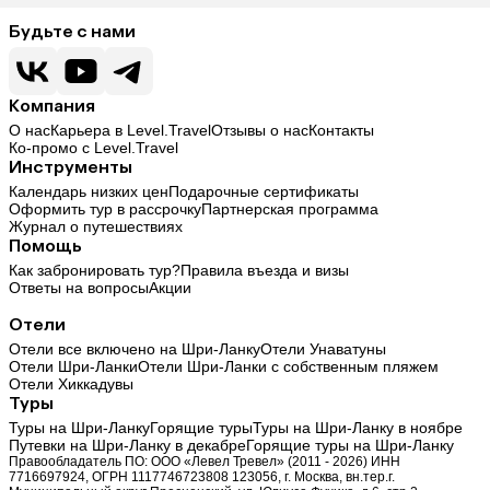
Будьте с нами
Компания
О нас
Карьера в Level.Travel
Отзывы о нас
Контакты
Ко-промо с Level.Travel
Инструменты
Календарь низких цен
Подарочные сертификаты
Оформить тур в рассрочку
Партнерская программа
Журнал о путешествиях
Помощь
Как забронировать тур?
Правила въезда и визы
Ответы на вопросы
Акции
Отели
Отели все включено на Шри-Ланку
Отели Унаватуны
Отели Шри-Ланки
Отели Шри-Ланки с собственным пляжем
Отели Хиккадувы
Туры
Туры на Шри-Ланку
Горящие туры
Туры на Шри-Ланку в ноябре
Путевки на Шри-Ланку в декабре
Горящие туры на Шри-Ланку
Правообладатель ПО: ООО «Левел Тревел» (2011 - 2026) ИНН
7716697924, ОГРН 1117746723808 123056, г. Москва, вн.тер.г.