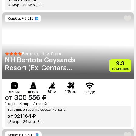
18 мар. - 26 мар., 8 н.
Кешбэк
+ 6 111
Бентота, Шри-Ланка
NH Bentota Ceysands
9.3
Resort (Ex. Centara
15 отзывов
Ceysands)
линия
песок
50 м
105 км
везде
от 305 556 ₽
1 апр. - 8 апр., 7 ночей
Выгодные туры на соседние даты
от 321 164 ₽
18 мар. - 26 мар., 8 н.
Кешбэк
+ 8 601