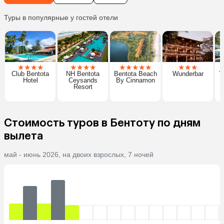
Туры в популярные у гостей отели
★
★
★
★
★
★
★
★
★
★
★
★
★
★
★
★
Club Bentota
NH Bentota
Bentota Beach
Wunderbar
T
Hotel
Ceysands
By Cinnamon
Resort
Стоимость туров в Бентоту по дням
вылета
май - июнь 2026, на двоих взрослых, 7 ночей