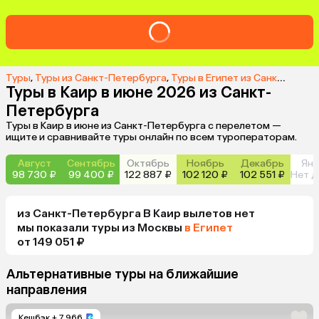
Туры
,
Туры из Санкт-Петербурга
,
Туры в Египет из Санкт-Петербурга
Туры в Каир в июне 2026 из Санкт-
Петербурга
Туры в Каир в июне из Санкт-Петербурга с перелетом —
ищите и сравнивайте туры онлайн по всем туроператорам.
Август
Сентябрь
Октябрь
Ноябрь
Декабрь
Янв
98 730 ₽
99 400 ₽
122 887 ₽
102 120 ₽
102 551 ₽
Нет д
из
Санкт-Петербурга
В Каир
вылетов нет
мы показали туры
из
Москвы
в Египет
от 149 051 ₽
Альтернативные туры на ближайшие
направления
Кешбэк
+ 7 966