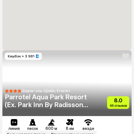
Кешбэк
+ 3 981
Шарм-эль-Шейх, Египет
Parrotel Aqua Park Resort
8.0
(Ex. Park Inn By Radisson
46 отзывов
Sharm)
линия
песок
600 м
8 км
везде