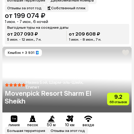
Большая территория
Двухкомнатные номера
Отзывы за этот год
Собственный пляж
от 199 074 ₽
1 июн. - 7 июн., 6 ночей
Выгодные туры на соседние даты
от 207 093 ₽
от 209 608 ₽
5 июн. - 12 июн., 7 н.
1 июн. - 8 июн., 7 н.
Кешбэк
+ 3 931
Наама Бэй, Шарм-эль-Шейх,
Египет
Movenpick Resort Sharm El
9.2
Sheikh
68 отзывов
линия
песок
50 м
10 км
везде
Большая территория
Отзывы за этот год