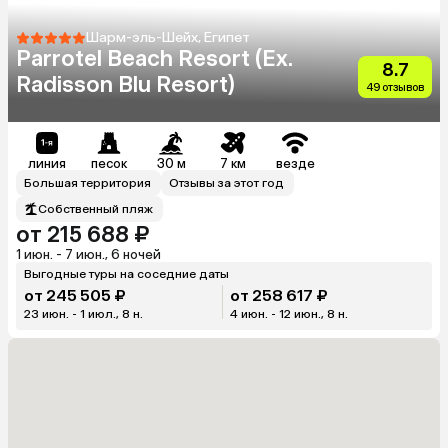
Шарм-эль-Шейх, Египет
Parrotel Beach Resort (Ex.
8.7
Radisson Blu Resort)
49 отзывов
линия
песок
30 м
7 км
везде
Большая территория
Отзывы за этот год
Собственный пляж
от 215 688 ₽
1 июн. - 7 июн., 6 ночей
Выгодные туры на соседние даты
от 245 505 ₽
от 258 617 ₽
23 июн. - 1 июл., 8 н.
4 июн. - 12 июн., 8 н.