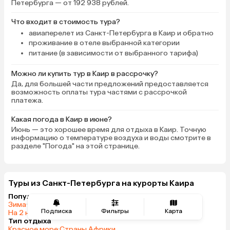
Петербурга — от 192 938 рублей.
Что входит в стоимость тура?
авиаперелет из Санкт-Петербурга в Каир и обратно
проживание в отеле выбранной категории
питание (в зависимости от выбранного тарифа)
Можно ли купить тур в Каир в рассрочку?
Да, для большей части предложений предоставляется
возможность оплаты тура частями с рассрочкой
платежа.
Какая погода в Каир в июне?
Июнь — это хорошее время для отдыха в Каир. Точную
информацию о температуре воздуха и воды смотрите в
разделе "Погода" на этой странице.
Туры из Санкт-Петербурга на курорты Каира
Популярные запросы
Зима
·
Весна
·
Лето
·
Осень
·
На одного
·
На двоих
·
На троих
·
Подписка
Фильтры
Карта
На 2 ночи
·
На 3 ночи
·
На 5 ночей
·
Показать все запросы
Тип отдыха
Красное море
·
Страны Африки