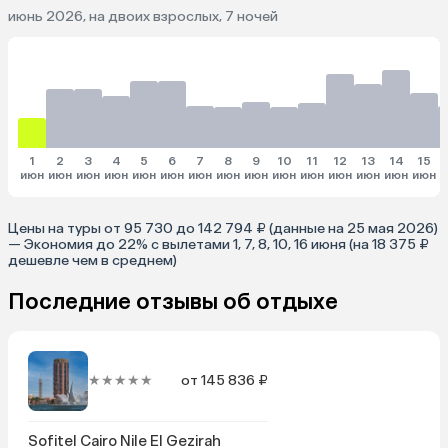
июнь 2026, на двоих взрослых, 7 ночей
1
2
3
4
5
6
7
8
9
10
11
12
13
14
15
июн
июн
июн
июн
июн
июн
июн
июн
июн
июн
июн
июн
июн
июн
июн
и
Цены на туры от 95 730 до 142 794 ₽ (данные на 25 мая 2026)
— Экономия до 22% с вылетами 1, 7, 8, 10, 16 июня (на 18 375 ₽
дешевле чем в среднем)
Последние отзывы об отдыхе
★★★★★
от 145 836 ₽
Sofitel Cairo Nile El Gezirah