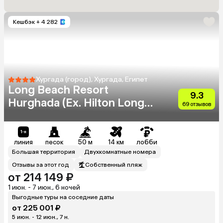
Кешбэк
+ 4 282
Хургада (город), Хургада, Египет
Long Beach Resort
9.3
Hurghada (Ex. Hilton Long
69 отзывов
Beach Resort)
линия
песок
50 м
14 км
лобби
Большая территория
Двухкомнатные номера
Отзывы за этот год
Собственный пляж
от 214 149 ₽
1 июн. - 7 июн., 6 ночей
Выгодные туры на соседние даты
от 225 001 ₽
5 июн. - 12 июн., 7 н.