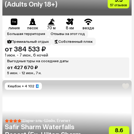
(Adults Only 18+)
57 отзывов
линия
песок
70 м
8 км
везде
Большая территория
Отзывы за этот год
Премиальный отдых
Собственный пляж
от 384 533 ₽
1 июн. - 7 июн., 6 ночей
Выгодные туры на соседние даты
от 427 670 ₽
5 июн. - 12 июн., 7 н.
Кешбэк
+ 4 102
Шарм-эль-Шейх, Египет
Safir Sharm Waterfalls
8.6