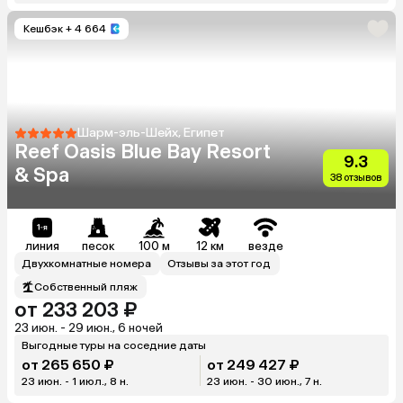
Кешбэк
+ 4 664
Шарм-эль-Шейх, Египет
Reef Oasis Blue Bay Resort
9.3
& Spa
38 отзывов
линия
песок
100 м
12 км
везде
Двухкомнатные номера
Отзывы за этот год
Собственный пляж
от 233 203 ₽
23 июн. - 29 июн., 6 ночей
Выгодные туры на соседние даты
от 265 650 ₽
от 249 427 ₽
23 июн. - 1 июл., 8 н.
23 июн. - 30 июн., 7 н.