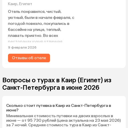
Каир, Египет
Отель понравился, чистый,
уютный, были в начале февраля, с
погодой повезло, покупались в
бассейне на улице, теплый,
плавать приятно. Во всех
ресторанах кухня отличная,
завтраки на высшем уровне.
9 февраля 2026
Единственный момент —
Отзывы об отеле
дискотека, которая шумит по
ночам. Шумоизоляция страдает в
номерах. Сервис на высоте.
Вопросы о турах в Каир (Египет) из
Санкт-Петербурга в июне 2026
Сколько стоит путевка в Каир из Санкт-Петербурга в
июне?
Минимальная стоимость путевки на двоих взрослых в
июне — от 95 730 рублей (цена актуальна на 23 мая 2026)
за 7 ночей. Средняя стоимость тура в Каир из Санкт-