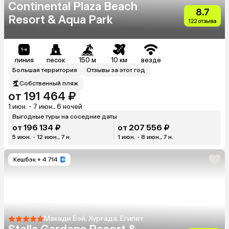
Continental Plaza Beach
8.7
Resort & Aqua Park
122 отзыва
линия
песок
150 м
10 км
везде
Большая территория
Отзывы за этот год
Собственный пляж
от 191 464 ₽
1 июн. - 7 июн., 6 ночей
Выгодные туры на соседние даты
от 196 134 ₽
от 207 556 ₽
5 июн. - 12 июн., 7 н.
1 июн. - 8 июн., 7 н.
Кешбэк
+ 4 714
Макади Бэй, Хургада, Египет