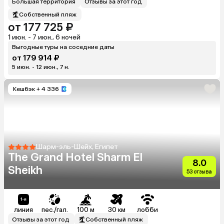
Большая территория
Отзывы за этот год
Собственный пляж
от 177 725 ₽
1 июн. - 7 июн., 6 ночей
Выгодные туры на соседние даты
от 179 914 ₽
5 июн. - 12 июн., 7 н.
Кешбэк
+ 4 336
Шарм-эль-Шейх, Египет
The Grand Hotel Sharm El
8.0
Sheikh
53 отзыва
линия
пес./гал.
100 м
30 км
лобби
Отзывы за этот год
Собственный пляж