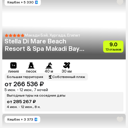
Кешбэк
+ 5 330
Макади Бэй, Хургада, Египет
Stella Di Mare Beach
9.0
Resort & Spa Makadi Bay
13 отзывов
(Ex.Stella Makadi Beach
Resort & Spa)
линия
песок
40 м
30 км
Большая территория
Собственный пляж
от 266 536 ₽
5 июн. - 12 июн., 7 ночей
Выгодные туры на соседние даты
от 285 267 ₽
4 июн. - 12 июн., 8 н.
Кешбэк
+ 3 373