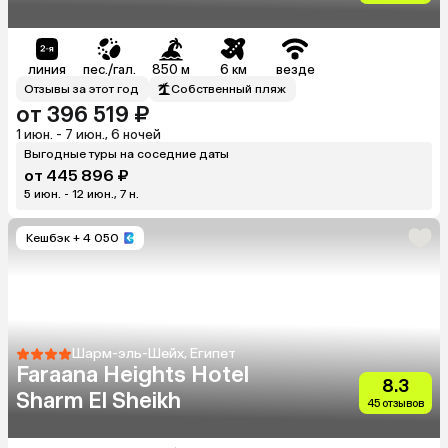
линия
пес./гал.
850 м
6 км
везде
Отзывы за этот год
Собственный пляж
от 396 519 ₽
1 июн. - 7 июн., 6 ночей
Выгодные туры на соседние даты
от 445 896 ₽
5 июн. - 12 июн., 7 н.
Кешбэк
+ 4 050
Шарм-эль-Шейх, Египет
Faraana Heights Hotel
8.3
Sharm El Sheikh
45 отзывов