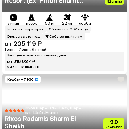
Resort (Ex. Hilton Sharm
92 отзыва
Waterfalls Resort)
линия
песок
50 м
22 км
лобби
Большая территория
Обновлен в 2025 году
Отзывы за этот год
Собственный пляж
от 205 119 ₽
1 июн. - 7 июн., 6 ночей
Выгодные туры на соседние даты
от 216 037 ₽
5 июн. - 12 июн., 7 н.
Кешбэк
+ 7 930
Rixos Шарм-эль-Шейх, Шарм-
эль-Шейх, Египет
Rixos Radamis Sharm El
9.0
Sheikh
26 отзывов