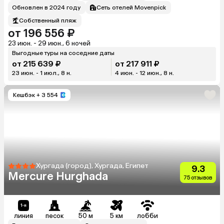
Обновлен в 2024 году
Сеть отелей Movenpick
Собственный пляж
от 196 556 ₽
23 июн. - 29 июн., 6 ночей
Выгодные туры на соседние даты
от 215 639 ₽
от 217 911 ₽
23 июн. - 1 июл., 8 н.
4 июн. - 12 июн., 8 н.
Кешбэк
+ 3 554
Хургада (город), Хургада, Египет
9.3
Mercure Hurghada
75 отзывов
линия
песок
50 м
5 км
лобби