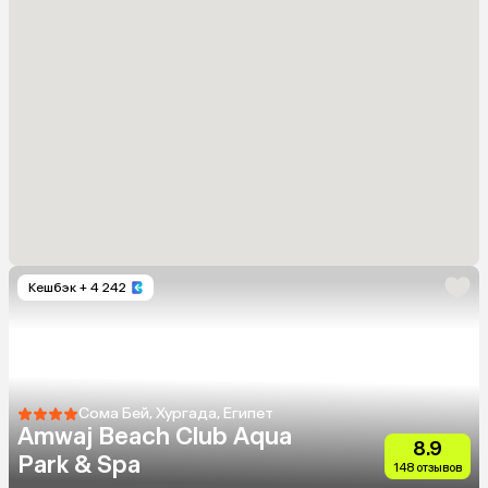
Кешбэк
+ 4 242
Сома Бей, Хургада, Египет
Amwaj Beach Club Aqua
8.9
Park & Spa
148 отзывов