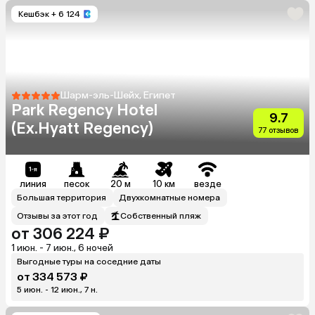
Кешбэк
+ 6 124
Шарм-эль-Шейх, Египет
Park Regency Hotel
9.7
(Ex.Hyatt Regency)
77 отзывов
линия
песок
20 м
10 км
везде
Большая территория
Двухкомнатные номера
Отзывы за этот год
Собственный пляж
от 306 224 ₽
1 июн. - 7 июн., 6 ночей
Выгодные туры на соседние даты
от 334 573 ₽
5 июн. - 12 июн., 7 н.