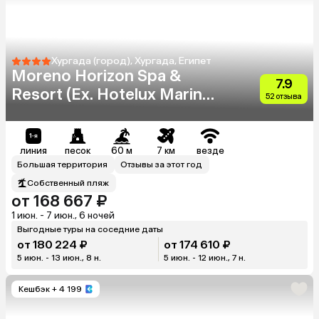
Хургада (город), Хургада, Египет
Moreno Horizon Spa &
7.9
Resort (Ex. Hotelux Marina
52 отзыва
Beach)
линия
песок
60 м
7 км
везде
Большая территория
Отзывы за этот год
Собственный пляж
от 168 667 ₽
1 июн. - 7 июн., 6 ночей
Выгодные туры на соседние даты
от 180 224 ₽
от 174 610 ₽
5 июн. - 13 июн., 8 н.
5 июн. - 12 июн., 7 н.
Кешбэк
+ 4 199