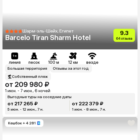
Шарм-эль-Шейх, Египет
9.3
Barcelo Tiran Sharm Hotel
64 отзыва
линия
песок
100 м
12 км
везде
Большая территория
Отзывы за этот год
Собственный пляж
от 209 980 ₽
1 июн. - 7 июн., 6 ночей
Выгодные туры на соседние даты
от 217 265 ₽
от 222 379 ₽
5 июн. - 12 июн., 7 н.
1 июн. - 8 июн., 7 н.
Кешбэк
+ 4 281