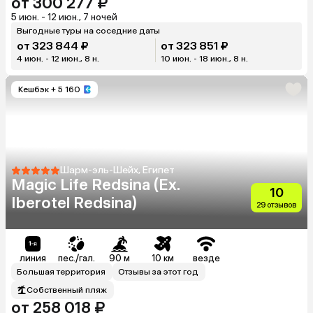
от 300 277 ₽
5 июн. - 12 июн., 7 ночей
Выгодные туры на соседние даты
от 323 844 ₽
от 323 851 ₽
4 июн. - 12 июн., 8 н.
10 июн. - 18 июн., 8 н.
Кешбэк
+ 5 160
Шарм-эль-Шейх, Египет
Magic Life Redsina (Ex.
10
Iberotel Redsina)
29 отзывов
линия
пес./гал.
90 м
10 км
везде
Большая территория
Отзывы за этот год
Собственный пляж
от 258 018 ₽