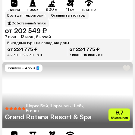
линия
песок
800 м
11 км
платно
Большая территория
Отзывы за этот год
Собственный пляж
от 202 549 ₽
7 июн. - 13 июн., 6 ночей
Выгодные туры на соседние даты
от 224 775 ₽
от 224 775 ₽
4 июн. - 12 июн., 8 н.
7 июн. - 15 июн., 8 н.
Кешбэк
+ 4 229
Шаркс Бэй, Шарм-эль-Шейх,
Египет
9.7
Grand Rotana Resort & Spa
55 отзывов