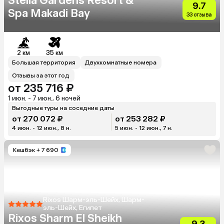
Stella Gardens Resort &
9.7
Spa Makadi Bay
33 отзыва
2 км
35 км
Большая территория
Двухкомнатные номера
Отзывы за этот год
от 235 716 ₽
1 июн. - 7 июн., 6 ночей
Выгодные туры на соседние даты
от 270 072 ₽
от 253 282 ₽
4 июн. - 12 июн., 8 н.
5 июн. - 12 июн., 7 н.
Кешбэк
+ 7 690
Rixos Шарм-эль-Шейх, Шарм-
эль-Шейх, Египет
Rixos Sharm El Sheikh
9.3