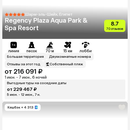
Шарм-эль-Шейх, Египет
Regency Plaza Aqua Park &
8.7
Spa Resort
70 отзывов
линия
песок
70 м
15 км
лобби
Большая территория
Двухкомнатные номера
Отзывы за этот год
Собственный пляж
от 216 091 ₽
1 июн. - 7 июн., 6 ночей
Выгодные туры на соседние даты
от 229 467 ₽
5 июн. - 12 июн., 7 н.
Кешбэк
+ 4 313