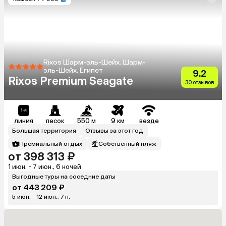
Rixos Шарм-эль-Шейх, Шарм-
эль-Шейх, Египет
9.2
Rixos Premium Seagate
30 отзывов
линия
песок
550 м
9 км
везде
Большая территория
Отзывы за этот год
Премиальный отдых
Собственный пляж
от 398 313 ₽
1 июн. - 7 июн., 6 ночей
Выгодные туры на соседние даты
от 443 209 ₽
5 июн. - 12 июн., 7 н.