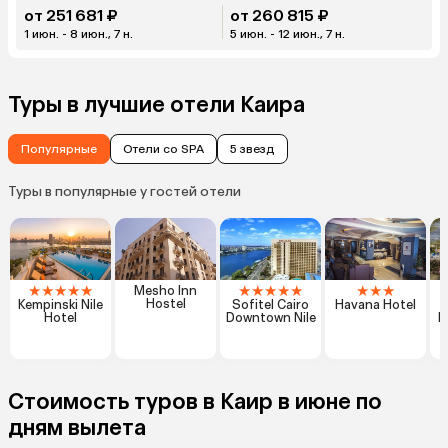
от 251 681 ₽
от 260 815 ₽
1 июн. - 8 июн., 7 н.
5 июн. - 12 июн., 7 н.
Туры в лучшие отели Каира
Популярные
Отели со SPA
5 звезд
Туры в популярные у гостей отели
★
★
★
★
★
★
★
★
★
★
★
★
★
Mesho Inn
Hostel
Kempinski Nile
Sofitel Cairo
Havana Hotel
Hotel
Downtown Nile
P
Стоимость туров в Каир в июне по
дням вылета