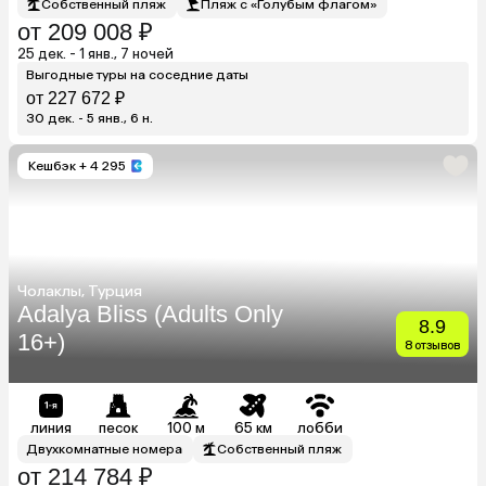
Собственный пляж
Пляж с «Голубым флагом»
от 209 008 ₽
25 дек. - 1 янв., 7 ночей
Выгодные туры на соседние даты
от 227 672 ₽
30 дек. - 5 янв., 6 н.
Кешбэк
+ 4 295
Чолаклы, Турция
Adalya Bliss (Adults Only
8.9
16+)
8 отзывов
линия
песок
100 м
65 км
лобби
Двухкомнатные номера
Собственный пляж
от 214 784 ₽