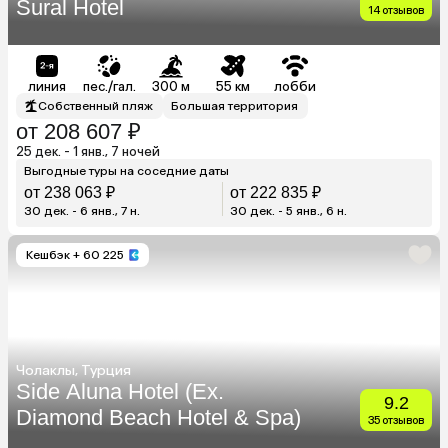
Sural Hotel
14 отзывов
линия
пес./гал.
300 м
55 км
лобби
Собственный пляж
Большая территория
от 208 607 ₽
25 дек. - 1 янв., 7 ночей
Выгодные туры на соседние даты
от 238 063 ₽
от 222 835 ₽
30 дек. - 6 янв., 7 н.
30 дек. - 5 янв., 6 н.
Кешбэк
+ 60 225
Чолаклы, Турция
Side Aluna Hotel (Ex.
9.2
Diamond Beach Hotel & Spa)
35 отзывов