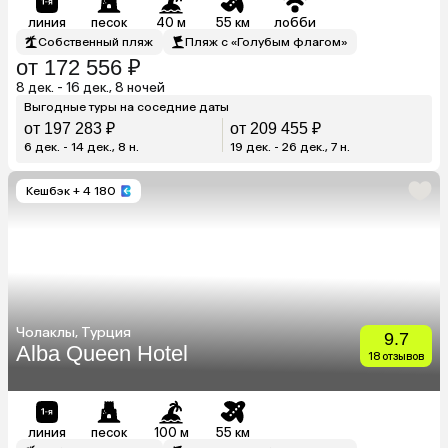
линия
песок
40 м
55 км
лобби
Собственный пляж
Пляж с «Голубым флагом»
от 172 556 ₽
8 дек. - 16 дек., 8 ночей
Выгодные туры на соседние даты
от 197 283 ₽
от 209 455 ₽
6 дек. - 14 дек., 8 н.
19 дек. - 26 дек., 7 н.
Кешбэк
+ 4 180
Чолаклы, Турция
9.7
Alba Queen Hotel
18 отзывов
линия
песок
100 м
55 км