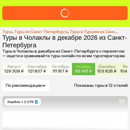
Туры
,
Туры из Санкт-Петербурга
,
Туры в Турцию из Санкт-Петербурга
Туры в Чолаклы в декабре 2026 из Санкт-
Петербурга
Туры в Чолаклы в декабре из Санкт-Петербурга с перелетом
— ищите и сравнивайте туры онлайн по всем туроператорам.
Август
Сентябрь
Октябрь
Ноябрь
Декабрь
Янв
129 308 ₽
121 837 ₽
111 167 ₽
95 461 ₽
103 826 ₽
104 
По рекомендации
Показаны туры в 12 отелей
Кешбэк
+ 2 076