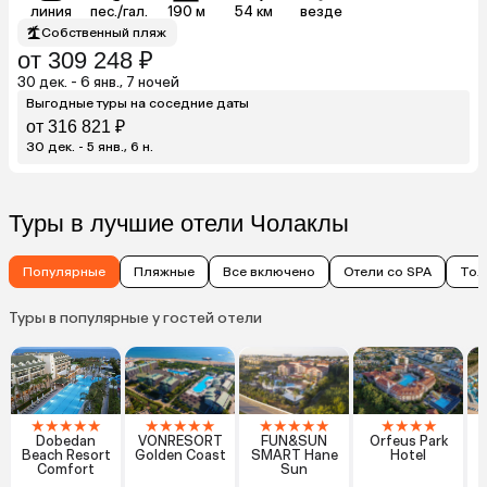
линия
пес./гал.
190 м
54 км
везде
Собственный пляж
от 309 248 ₽
30 дек. - 6 янв., 7 ночей
Выгодные туры на соседние даты
от 316 821 ₽
30 дек. - 5 янв., 6 н.
Туры в лучшие отели Чолаклы
Популярные
Пляжные
Все включено
Отели со SPA
Тол
Туры в популярные у гостей отели
★
★
★
★
★
★
★
★
★
★
★
★
★
★
★
★
★
★
★
Dobedan
VONRESORT
FUN&SUN
Orfeus Park
Beach Resort
Golden Coast
SMART Hane
Hotel
Comfort
Sun