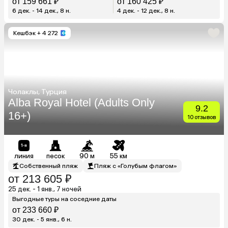
от 159 661 ₽
от 160 425 ₽
6 дек. - 14 дек., 8 н.
4 дек. - 12 дек., 8 н.
Кешбэк
+ 4 272
Чолаклы, Турция
Alba Royal Hotel (Adults Only
9.2
16+)
10 отзывов
линия
песок
90 м
55 км
Собственный пляж
Пляж с «Голубым флагом»
от 213 605 ₽
25 дек. - 1 янв., 7 ночей
Выгодные туры на соседние даты
от 233 660 ₽
30 дек. - 5 янв., 6 н.