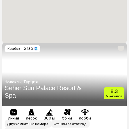
Кешбэк
+ 2 130
Чолаклы, Турция
Seher Sun Palace Resort &
8.3
Spa
55 отзывов
линия
песок
300 м
55 км
лобби
Двухкомнатные номера
Отзывы за этот год