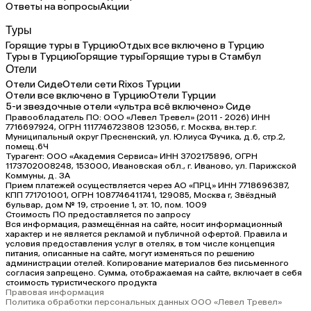
Ответы на вопросы
Акции
Туры
Горящие туры в Турцию
Отдых все включено в Турцию
Туры в Турцию
Горящие туры
Горящие туры в Стамбул
Отели
Отели Сиде
Отели сети Rixos Турции
Отели все включено в Турцию
Отели Турции
5-и звездочные отели «ультра всё включено» Сиде
Правообладатель ПО: ООО «Левел Тревел» (2011 - 2026) ИНН
7716697924, ОГРН 1117746723808 123056, г. Москва, вн.тер.г.
Муниципальный округ Пресненский, ул. Юлиуса Фучика, д.6, стр.2,
помещ.6Ч
Турагент: ООО «Академия Сервиса» ИНН 3702175896, ОГРН
1173702008248, 153000, Ивановская обл., г. Иваново, ул. Парижской
Коммуны, д. ЗА
Прием платежей осуществляется через АО «ПРЦ» ИНН 7718696387,
КПП 771701001, ОГРН 1087746411741, 129085, Москва г, Звёздный
бульвар, дом № 19, строение 1, эт. 10, пом. 1009
Стоимость ПО предоставляется по запросу
Вся информация, размещённая на сайте, носит информационный
характер и не является рекламой и публичной офертой. Правила и
условия предоставления услуг в отелях, в том числе концепция
питания, описанные на сайте, могут изменяться по решению
администрации отелей. Копирование материалов без письменного
согласия запрещено. Сумма, отображаемая на сайте, включает в себя
стоимость туристического продукта
Правовая информация
Политика обработки персональных данных ООО «Левел Тревел»