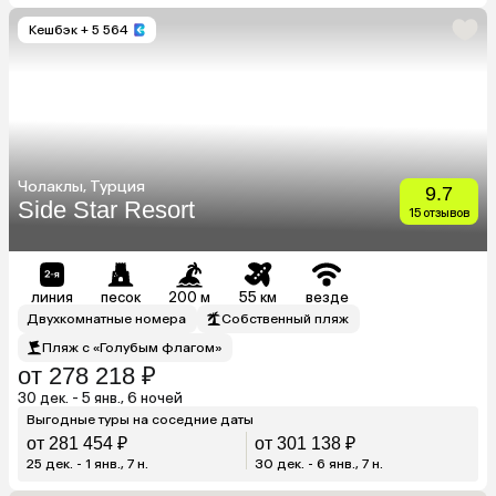
Кешбэк
+ 5 564
Чолаклы, Турция
9.7
Side Star Resort
15 отзывов
линия
песок
200 м
55 км
везде
Двухкомнатные номера
Собственный пляж
Пляж с «Голубым флагом»
от 278 218 ₽
30 дек. - 5 янв., 6 ночей
Выгодные туры на соседние даты
от 281 454 ₽
от 301 138 ₽
25 дек. - 1 янв., 7 н.
30 дек. - 6 янв., 7 н.