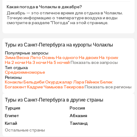
Какая погода в Чолаклы в декабре?
Декабрь — это отличное время для отдыха в Чолаклы.
Точную информацию о температуре воздуха и воды
смотрите в разделе "Погода" на этой странице.
Туры из Санкт-Петербурга на курорты Чолаклы
Популярные запросы
Зима
·
Весна
·
Лето
·
Осень
·
На одного
·
На двоих
·
На троих
·
На 2 ночи
·
На 3 ночи
·
На 5 ночей
·
Показать все запросы
Тип отдыха
Средиземноморье
Регионы
Конаклы
·
Бельдиби
·
Окурджалар
·
Лара
·
Гёйнюк
·
Белек
·
Богазкент
·
Кадрие
·
Чамьюва
·
Текирова
·
Показать все регионы
Туры из Санкт-Петербурга в другие страны
Турция
Россия
Египет
Абхазия
Китай
Таиланд
Остальные страны
Вьетнам
ОАЭ