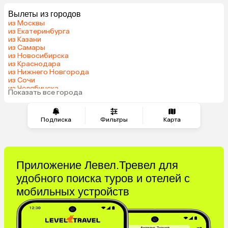
Мальдивы
Тунис
Вылеты из городов
Грузия
Беларусь
из Москвы
Армения
Шри-Ланка
из Екатеринбурга
из Казани
Казахстан
Азербайджан
из Самары
Узбекистан
Индия
из Новосибирска
из Краснодара
Сербия
Кипр
из Нижнего Новгорода
Катар
Киргизия
из Сочи
из Челябинска
Иордания
Гонконг
Показать все города
из Тюмени
Саудовская Аравия
Куба
Греция
Таджикистан
Подписка
Фильтры
Карта
Венгрия
Болгария
Приложение Левел.Тревел для
удобного поиска туров и отелей с
мобильных устройств