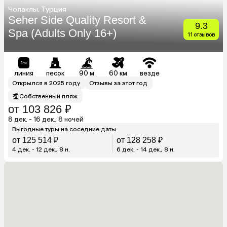
Чолаклы, Турция
Seher Side Quality Resort &
9.3
Spa (Adults Only 16+)
11 отзывов
линия
песок
90 м
60 км
везде
Открылся в 2025 году
Отзывы за этот год
Собственный пляж
от 103 826 ₽
8 дек. - 16 дек., 8 ночей
Выгодные туры на соседние даты
от 125 514 ₽
от 128 258 ₽
4 дек. - 12 дек., 8 н.
6 дек. - 14 дек., 8 н.