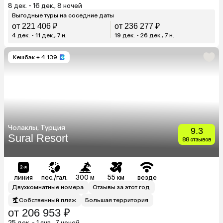
8 дек. - 16 дек., 8 ночей
Выгодные туры на соседние даты
от 221 406 ₽
от 236 277 ₽
4 дек. - 11 дек., 7 н.
19 дек. - 26 дек., 7 н.
Кешбэк
+ 4 139
Чолаклы, Турция
9.3
Sural Resort
88 отзывов
линия
пес./гал.
300 м
55 км
везде
Двухкомнатные номера
Отзывы за этот год
Собственный пляж
Большая территория
от 206 953 ₽
25 дек. - 1 янв., 7 ночей