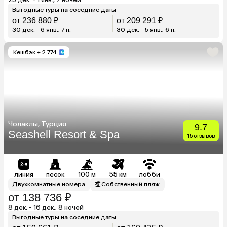
Выгодные туры на соседние даты
от 236 880 ₽
от 209 291 ₽
30 дек. - 6 янв., 7 н.
30 дек. - 5 янв., 6 н.
Кешбэк
+ 2 774
Чолаклы, Турция
9.7
Seashell Resort & Spa
15 отзывов
линия
песок
100 м
55 км
лобби
Двухкомнатные номера
Собственный пляж
от 138 736 ₽
8 дек. - 16 дек., 8 ночей
Выгодные туры на соседние даты