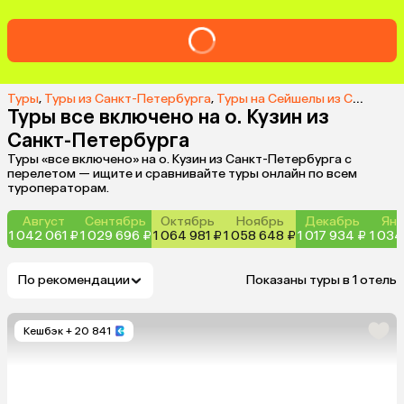
Туры
,
Туры из Санкт-Петербурга
,
Туры на Сейшелы из Санкт-Петербурга
Туры все включено на о. Кузин из
Санкт-Петербурга
Туры «все включено» на о. Кузин из Санкт-Петербурга с
перелетом — ищите и сравнивайте туры онлайн по всем
туроператорам.
Август
Сентябрь
Октябрь
Ноябрь
Декабрь
Янв
1 042 061 ₽
1 029 696 ₽
1 064 981 ₽
1 058 648 ₽
1 017 934 ₽
1 034
По рекомендации
Показаны туры в 1 отель
Кешбэк
+ 20 841