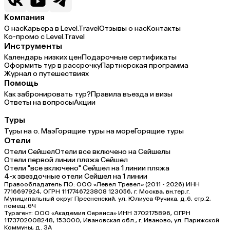
Компания
О нас
Карьера в Level.Travel
Отзывы о нас
Контакты
Ко-промо с Level.Travel
Инструменты
Календарь низких цен
Подарочные сертификаты
Оформить тур в рассрочку
Партнерская программа
Журнал о путешествиях
Помощь
Как забронировать тур?
Правила въезда и визы
Ответы на вопросы
Акции
Туры
Туры на о. Маэ
Горящие туры на море
Горящие туры
Отели
Отели Сейшел
Отели все включено на Сейшелы
Отели первой линии пляжа Сейшел
Отели "все включено" Сейшел на 1 линии пляжа
4-х звездочные отели Сейшел на 1 линии
Правообладатель ПО: ООО «Левел Тревел» (2011 - 2026) ИНН
7716697924, ОГРН 1117746723808 123056, г. Москва, вн.тер.г.
Муниципальный округ Пресненский, ул. Юлиуса Фучика, д.6, стр.2,
помещ.6Ч
Турагент: ООО «Академия Сервиса» ИНН 3702175896, ОГРН
1173702008248, 153000, Ивановская обл., г. Иваново, ул. Парижской
Коммуны, д. ЗА