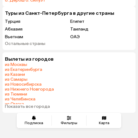
о. Дерош
·
о. Силуэт
Туры из Санкт-Петербурга в другие страны
Турция
Египет
Абхазия
Таиланд
Вьетнам
ОАЭ
Остальные страны
Мальдивы
Шри-Ланка
Кипр
Куба
Вылеты из городов
из Москвы
из Екатеринбурга
из Казани
из Самары
из Новосибирска
из Нижнего Новгорода
из Тюмени
из Челябинска
из Омска
Показать все города
из Красноярска
Подписка
Фильтры
Карта