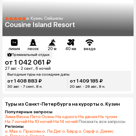
о. Кузин, Сейшелы
Cousine Island Resort
линия
песок
20 м
40 км
везде
Премиальный отдых
от 1 042 061 ₽
27 авг. - 2 сент., 6 ночей
Выгодные туры на соседние даты
от 1 408 883 ₽
от 1 409 185 ₽
30 авг. - 7 сент., 8 н.
20 авг. - 28 авг., 8 н.
Туры из Санкт-Петербурга на курорты о. Кузин
Популярные запросы
Зима
·
Весна
·
Лето
·
Осень
·
На одного
·
На двоих
·
На троих
·
На 7 ночей
·
На 10 ночей
·
На 14 ночей
·
Показать все запросы
Регионы
о. Маэ
·
о. Праслен
·
о. Ла Диг
·
о. Бёрд
·
о. Серф
·
о. Денис
·