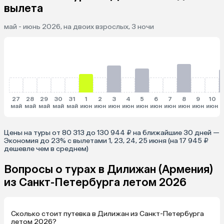
вылета
май - июнь 2026, на двоих взрослых, 3 ночи
27
28
29
30
31
1
2
3
4
5
6
7
8
9
10
май
май
май
май
май
июн
июн
июн
июн
июн
июн
июн
июн
июн
июн
и
Цены на туры от 80 313 до 130 944 ₽ на ближайшие 30 дней —
Экономия до 23% с вылетами 1, 23, 24, 25 июня (на 17 945 ₽
дешевле чем в среднем)
Вопросы о турах в Дилижан (Армения)
из Санкт-Петербурга летом 2026
Сколько стоит путевка в Дилижан из Санкт-Петербурга
летом 2026?