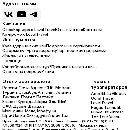
Будьте с нами
Компания
О нас
Карьера в Level.Travel
Отзывы о нас
Контакты
Ко-промо с Level.Travel
Инструменты
Календарь низких цен
Подарочные сертификаты
Оформить тур в рассрочку
Партнерская программа
Журнал о путешествиях
Помощь
Как забронировать тур?
Правила въезда и визы
Ответы на вопросы
Акции
Отели без перелета
Туры от
туроператоров
Россия:
Сочи,
Адлер,
СПб,
Москва
Турция:
Стамбул,
Анталья,
Алания
Anex
Biblio Globus
Таиланд:
Пхукет,
Паттайя
Coral Travel
Египет:
Хургада,
Шарм-Эль-Шейх
Level.Travel
ОАЭ:
Дубай,
Шарджа
Pegas Touristik
Мальдивы:
Мале,
Маафуши
Fun&Sun
Sunmar
Шри-Ланка:
Хиккадува
Индия:
Гоа
Tez Tour
Алеан
Правообладатель ПО: ООО «Левел Тревел» (2011 - 2026) ИНН
7716697924, ОГРН 1117746723808 123056, г. Москва, вн.тер.г.
Муниципальный округ Пресненский, ул. Юлиуса Фучика, д.6, стр.2,