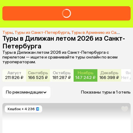
Туры
,
Туры из Санкт-Петербурга
,
Туры в Армению из Санкт-Петербурга
Туры в Дилижан летом 2026 из Санкт-
Петербурга
Туры в Дилижан летом 2026 из Санкт-Петербурга с
перелетом — ищите и сравнивайте туры онлайн по всем
туроператорам.
Август
Сентябрь
Октябрь
Ноябрь
Декабрь
Янв
211 826 ₽
166 525 ₽
181 287 ₽
147 242 ₽
166 398 ₽
Нет д
По рекомендации
Показаны туры в 1 отель
Кешбэк
+ 4 236