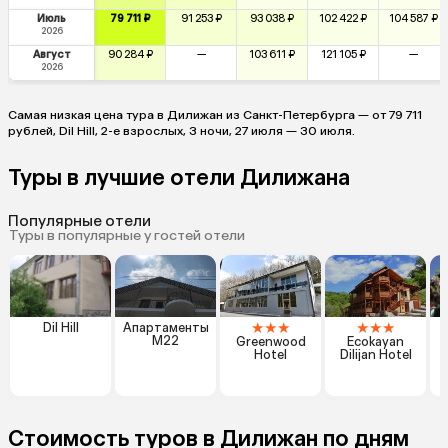
Июль
79 711 ₽
91 253 ₽
93 038 ₽
102 422 ₽
104 587 ₽
2026
Август
90 284 ₽
—
103 611 ₽
121 105 ₽
—
2026
Самая низкая цена тура в Дилижан из Санкт-Петербурга — от 79 711
рублей, Dil Hill, 2-е взрослых, 3 ночи, 27 июля — 30 июля.
Туры в лучшие отели Дилижана
Популярные отели
Туры в популярные у гостей отели
★
★
★
★
★
★
Dil Hill
Апартаменты
M22
Greenwood
Ecokayan
C
Hotel
Dilijan Hotel
Стоимость туров в Дилижан по дням