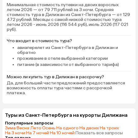
Минимальная стоимость путевки на двоих взрослых
летом 2026 — от 79 711 рублей за 3 ночи. Средняя
стоимость тура в Дилижан из Санкт-Петербурга — от 129
472 рублей. Месяцы с самой низкой стоимостью тура
летом 2026 - июнь 2026 (116 544 руб), июль 2026 (117 021
руб).
Что входит в стоимость тура?
авиаперелет из Санкт-Петербурга в Дилижан и
обратно
проживание в отеле выбранной категории
питание (в зависимости от выбранного тарифа)
Можно ли купить тур в Дилижан в рассрочку?
Да, для большей части предложений предоставляется
возможность оплаты тура частями с рассрочкой
платежа.
Туры из Санкт-Петербурга на курорты Дилижана
Популярные запросы
Зима
·
Весна
·
Лето
·
Осень
·
На одного
·
На двоих
·
На троих
·
На 3 ночи
·
На 7 ночей
·
На 10 ночей
·
Показать все запросы
Тип отдыха