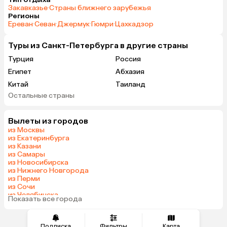
Закавказье
·
Страны ближнего зарубежья
Регионы
Ереван
·
Севан
·
Джермук
·
Гюмри
·
Цахкадзор
Туры из Санкт-Петербурга в другие страны
Турция
Россия
Египет
Абхазия
Китай
Таиланд
Остальные страны
Вьетнам
ОАЭ
Мальдивы
Тунис
Вылеты из городов
Грузия
Армения
из Москвы
Шри-Ланка
Казахстан
из Екатеринбурга
из Казани
Азербайджан
Узбекистан
из Самары
Индия
Сербия
из Новосибирска
из Нижнего Новгорода
Катар
Кипр
из Перми
Киргизия
Иордания
из Сочи
из Челябинска
Гонконг
Саудовская Аравия
Показать все города
из Омска
Куба
Греция
Венгрия
Болгария
Подписка
Фильтры
Карта