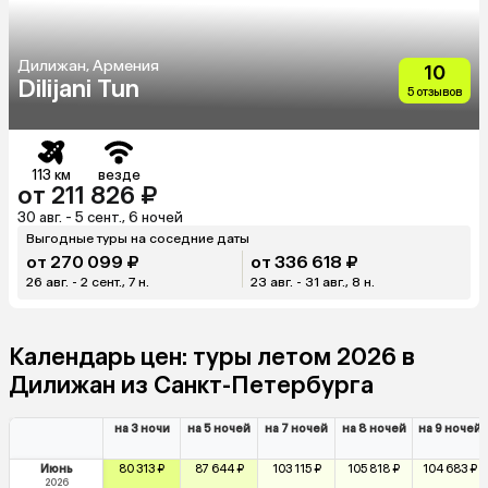
Дилижан, Армения
10
Dilijani Tun
5 отзывов
113 км
везде
от 211 826 ₽
30 авг. - 5 сент., 6 ночей
Выгодные туры на соседние даты
от 270 099 ₽
от 336 618 ₽
26 авг. - 2 сент., 7 н.
23 авг. - 31 авг., 8 н.
Календарь цен: туры летом 2026 в
Дилижан из Санкт-Петербурга
на 3 ночи
на 5 ночей
на 7 ночей
на 8 ночей
на 9 ночей
Июнь
80 313 ₽
87 644 ₽
103 115 ₽
105 818 ₽
104 683 ₽
2026