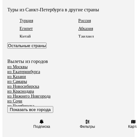
Туры из Санкт-Петербурга в другие страны
Турция
Россия
Египет
Абхазия
Китай
Таиланд
Вьетнам
ОАЭ
Остальные страны
Мальдивы
Шри-Ланка
Индия
Кипр
Вылеты из городов
из Москвы
Катар
Гонконг
из Екатеринбурга
Саудовская Аравия
Куба
из Казани
из Самары
из Новосибирска
из Краснодара
из Нижнего Новгорода
из Сочи
из Челябинска
Показать все города
из Тюмени
Подписка
Фильтры
Карт