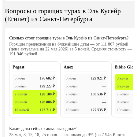
Вопросы о горящих турах в Эль Кусейр
(Египет) из Санкт-Петербурга
Сколько стоят горящие туры в Эль Кусейр из Санкт-Петербурга?
Горящие предложения на ближайшие даты — от 111 807 рублей
(цена актуальна на 22 мая 2026) за 5 ночей. Средняя стоимость —
191 946 рублей.
Pegast
Anex
Biblio Glob
3 ночи
176 682 ₽
3 ночи
129 921 ₽
3 ночи
5 ночей
199 227 ₽
5 ночей
—
5 ночей
7 ночей
120 188 ₽
7 ночей
136 536 ₽
7 ночей
9 ночей
126 806 ₽
9 ночей
—
9 ночей
10 ночей
122 711 ₽
10 ночей
127 535 ₽
10 ночей
Какие даты сейчас самые выгодные?
28 мая, 8, 15, 18, 25 июня — экономия до 9% (на 7 943 ₽ ниже