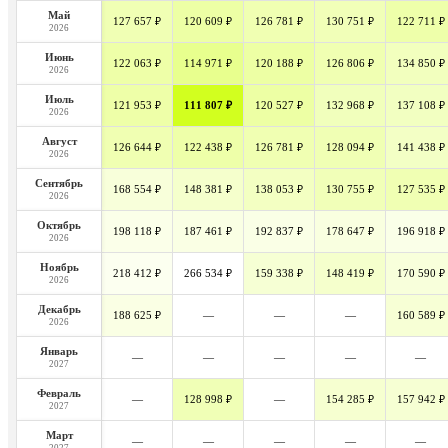
Май
127 657 ₽
120 609 ₽
126 781 ₽
130 751 ₽
122 711 ₽
2026
Июнь
122 063 ₽
114 971 ₽
120 188 ₽
126 806 ₽
134 850 ₽
2026
Июль
121 953 ₽
111 807 ₽
120 527 ₽
132 968 ₽
137 108 ₽
2026
Август
126 644 ₽
122 438 ₽
126 781 ₽
128 094 ₽
141 438 ₽
2026
Сентябрь
168 554 ₽
148 381 ₽
138 053 ₽
130 755 ₽
127 535 ₽
2026
Октябрь
198 118 ₽
187 461 ₽
192 837 ₽
178 647 ₽
196 918 ₽
2026
Ноябрь
218 412 ₽
266 534 ₽
159 338 ₽
148 419 ₽
170 590 ₽
2026
Декабрь
188 625 ₽
—
—
—
160 589 ₽
2026
Январь
—
—
—
—
—
2027
Февраль
—
128 998 ₽
—
154 285 ₽
157 942 ₽
2027
Март
—
—
—
—
—