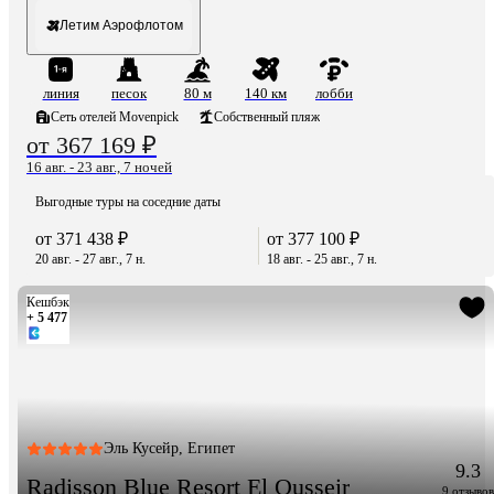
Летим Аэрофлотом
линия
песок
80 м
140 км
лобби
Сеть отелей Movenpick
Собственный пляж
от 367 169 ₽
16 авг. - 23 авг., 7 ночей
Выгодные туры на соседние даты
от 371 438 ₽
от 377 100 ₽
20 авг. - 27 авг., 7 н.
18 авг. - 25 авг., 7 н.
Кешбэк
+ 5 477
Эль Кусейр, Египет
9.3
Radisson Blue Resort El Qusseir
9 отзывов