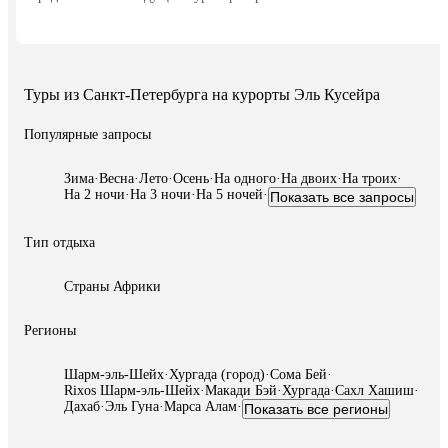
Туры из Санкт-Петербурга на курорты Эль Кусейра
Популярные запросы
Зима
·
Весна
·
Лето
·
Осень
·
На одного
·
На двоих
·
На троих
·
На 2 ночи
·
На 3 ночи
·
На 5 ночей
·
Показать все запросы
Тип отдыха
Страны Африки
Регионы
Шарм-эль-Шейх
·
Хургада (город)
·
Сома Бей
·
Rixos Шарм-эль-Шейх
·
Макади Бэй
·
Хургада
·
Сахл Хашиш
·
Дахаб
·
Эль Гуна
·
Марса Алам
·
Показать все регионы