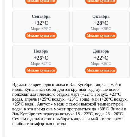
Можно купаться
Можно купаться
Сентябрь
Октябрь
+32°C
+28°C
Море: +29°C
Море: +28°C
Можно купаться
Можно купаться
Ноябрь
Декабрь
+25°C
+22°C
Море: +27°C
Море: +26°C
Можно купаться
Можно купаться
Идеальное время для отдыха в Эль Кусейре - апрель, май и
июнь. Купальный сезон длится круглый год, лучше всего
подходят для пляжного отдыха март (+22°C воздух, +23°C
вода), апрель (+25°C воздух, +23°C вода), май (+28°C воздух,
+25°C вода). Август - месяц с самой высокой температурой
воды, в это время она может прогреваться до +30°C. Зимой в
Эль Кусейре температура воздуха 18 - 22°C, воды 23 - 26°C.
Семьям с детьми стоит выбирать апрель и май - в это время
наиболее комфортная погода.