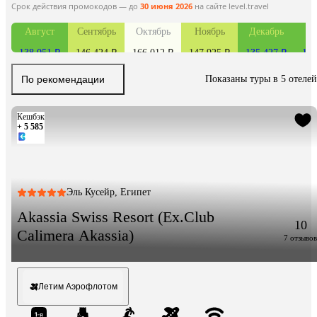
Срок действия промокодов — до
30 июня 2026
на сайте level.travel
Август
Сентябрь
Октябрь
Ноябрь
Декабрь
Я
138 051 ₽
146 424 ₽
166 012 ₽
147 925 ₽
135 427 ₽
135
По рекомендации
Показаны туры в 5 отелей
Кешбэк
+ 5 585
Эль Кусейр, Египет
Akassia Swiss Resort (Ex.Club
10
Calimera Akassia)
7 отзывов
Летим Аэрофлотом