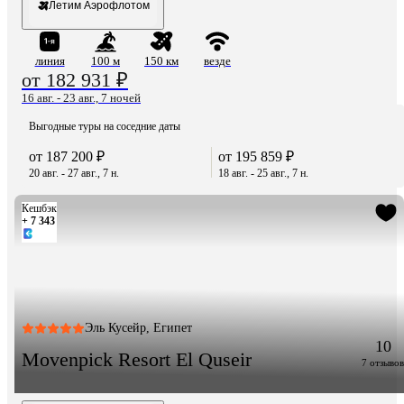
Летим Аэрофлотом
линия
100 м
150 км
везде
от 182 931 ₽
16 авг. - 23 авг., 7 ночей
Выгодные туры на соседние даты
от 187 200 ₽
от 195 859 ₽
20 авг. - 27 авг., 7 н.
18 авг. - 25 авг., 7 н.
Кешбэк
+ 7 343
Эль Кусейр, Египет
10
Movenpick Resort El Quseir
7 отзывов