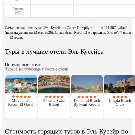
2027
Апрель
—
—
—
—
—
2027
Самая низкая цена тура в Эль Кусейр из Санкт-Петербурга — от 111 807 рублей
(цена актуальна на 22 мая 2026), Onatti Beach Resort, 2-е взрослых, 5 ночей, 7 июля
— 12 июля.
Туры в лучшие отели Эль Кусейра
Популярные отели
Туры в популярные у гостей отели
★
★
★
★
★
★
★
★
★
★
★
★
★
★
★
★
★
★
★
Movenpick
Akassia Swiss
Diamond Beach
Utopia Beach
Resort El Quseir
Resort
By Pearl Resorts
Club
Стоимость горящих туров в Эль Кусейр по