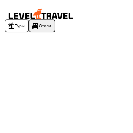
Туры
Отели