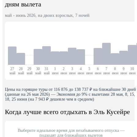
дням вылета
май - июнь 2026, на двоих взрослых, 7 ночей
27
28
29
30
31
1
2
3
4
5
6
7
8
9
10
май
май
май
май
май
июн
июн
июн
июн
июн
июн
июн
июн
июн
июн
Цены на горящие туры от 116 876 до 138 737 ₽ на ближайшие 30 дней
(данные на 26 мая 2026) — Экономия до 9% с вылетами 28 мая, 8, 15,
18, 25 июня (на 7 943 ₽ дешевле чем в среднем)
Когда лучше всего отдыхать в Эль Кусейре
Выберите идеальное время для незабываемого отпуска —
подходят для ближайших вылетов