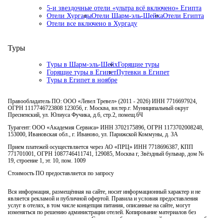
5-и звездочные отели «ультра всё включено» Египта
Отели Хургады
Отели Шарм-эль-Шейха
Отели Египта
Отели все включено в Хургаду
Туры
Туры в Шарм-эль-Шейх
Горящие туры
Горящие туры в Египет
Путевки в Египет
Туры в Египет в ноябре
Правообладатель ПО: ООО «Левел Тревел» (2011 - 2026) ИНН 7716697924,
ОГРН 1117746723808 123056, г. Москва, вн.тер.г. Муниципальный округ
Пресненский, ул. Юлиуса Фучика, д.6, стр.2, помещ.6Ч
Турагент: ООО «Академия Сервиса» ИНН 3702175896, ОГРН 1173702008248,
153000, Ивановская обл., г. Иваново, ул. Парижской Коммуны, д. ЗА
Прием платежей осуществляется через АО «ПРЦ» ИНН 7718696387, КПП
771701001, ОГРН 1087746411741, 129085, Москва г, Звёздный бульвар, дом №
19, строение 1, эт. 10, пом. 1009
Стоимость ПО предоставляется по запросу
Вся информация, размещённая на сайте, носит информационный характер и не
является рекламой и публичной офертой. Правила и условия предоставления
услуг в отелях, в том числе концепция питания, описанные на сайте, могут
изменяться по решению администрации отелей. Копирование материалов без