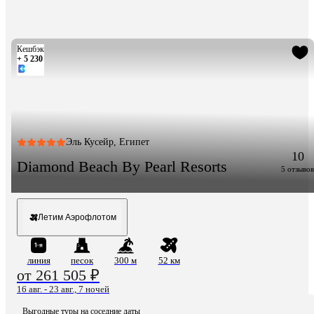
Кешбэк
+ 5 230
Эль Кусейр, Египет
10
Diamond Beach By Pearl Resorts
5 отзывов
Летим Аэрофлотом
линия
песок
300 м
52 км
от 261 505 ₽
16 авг. - 23 авг., 7 ночей
Выгодные туры на соседние даты