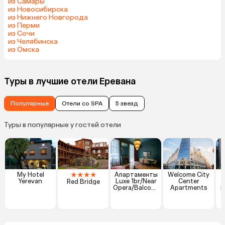
из Самары
из Новосибирска
из Нижнего Новгорода
из Перми
из Сочи
из Челябинска
из Омска
Туры в лучшие отели Еревана
Популярные
Отели со SPA
5 звезд
Туры в популярные у гостей отели
★
★
★
★
My Hotel
Апартаменты
Welcome City
Yerevan
Luxe 1br/Near
Center
Red Bridge
P
Opera/Balcony
Apartments
H
/Selfcheckin/B
y Keygo 23