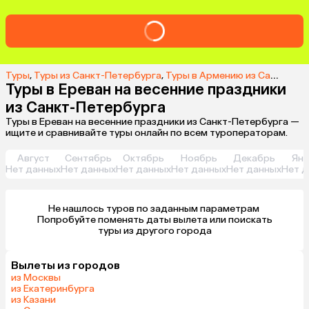
Туры
,
Туры из Санкт-Петербурга
,
Туры в Армению из Санкт-Петербурга
Туры в Ереван на весенние праздники
из Санкт-Петербурга
Туры в Ереван на весенние праздники из Санкт-Петербурга —
ищите и сравнивайте туры онлайн по всем туроператорам.
Август
Сентябрь
Октябрь
Ноябрь
Декабрь
Янв
Нет данных
Нет данных
Нет данных
Нет данных
Нет данных
Нет д
Не нашлось туров по заданным параметрам 

 Попробуйте поменять даты вылета или поискать 
туры из другого города
Вылеты из городов
из Москвы
из Екатеринбурга
из Казани