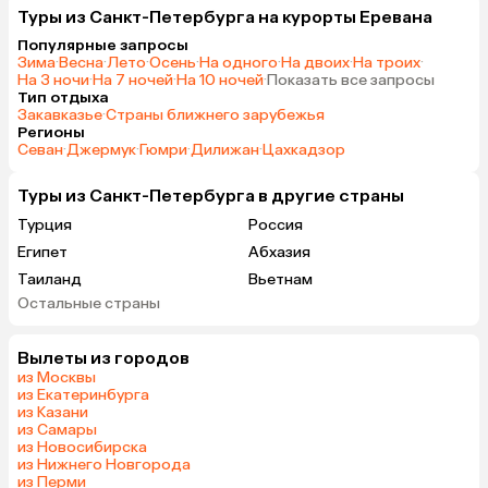
Туры из Санкт-Петербурга на курорты Еревана
Популярные запросы
Зима
·
Весна
·
Лето
·
Осень
·
На одного
·
На двоих
·
На троих
·
На 3 ночи
·
На 7 ночей
·
На 10 ночей
·
Показать все запросы
Тип отдыха
Закавказье
·
Страны ближнего зарубежья
Регионы
Севан
·
Джермук
·
Гюмри
·
Дилижан
·
Цахкадзор
Туры из Санкт-Петербурга в другие страны
Турция
Россия
Египет
Абхазия
Таиланд
Вьетнам
Остальные страны
ОАЭ
Мальдивы
Шри-Ланка
Индия
Вылеты из городов
Кипр
Гонконг
из Москвы
Саудовская Аравия
Куба
из Екатеринбурга
из Казани
из Самары
из Новосибирска
из Нижнего Новгорода
из Перми