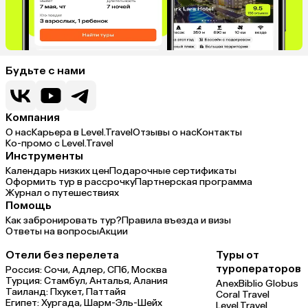
Будьте с нами
Компания
О нас
Карьера в Level.Travel
Отзывы о нас
Контакты
Ко-промо с Level.Travel
Инструменты
Календарь низких цен
Подарочные сертификаты
Оформить тур в рассрочку
Партнерская программа
Журнал о путешествиях
Помощь
Как забронировать тур?
Правила въезда и визы
Ответы на вопросы
Акции
Отели без перелета
Туры от
туроператоров
Россия:
Сочи,
Адлер,
СПб,
Москва
Турция:
Стамбул,
Анталья,
Алания
Anex
Biblio Globus
Таиланд:
Пхукет,
Паттайя
Coral Travel
Египет:
Хургада,
Шарм-Эль-Шейх
Level.Travel