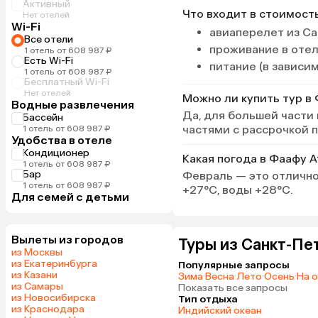
Активный
Что входит в стоимост
Нет отелей
Wi-Fi
авиаперелет из Са
Все отели
проживание в оте
1 отель от 608 987 ₽
Есть Wi-Fi
питание (в зависи
1 отель от 608 987 ₽
Бесплатный Wi-Fi
Нет отелей
Можно ли купить тур в
Водные развлечения
Да, для большей части
Бассейн
частями с рассрочкой 
1 отель от 608 987 ₽
Удобства в отеле
Кондиционер
Какая погода в Фаафу 
1 отель от 608 987 ₽
Бар
Февраль — это отлично
1 отель от 608 987 ₽
+27°C, воды +28°C.
Для семей с детьми
Вылеты из городов
Туры из Санкт-Пе
из Москвы
из Екатеринбурга
Популярные запросы
из Казани
Зима
·
Весна
·
Лето
·
Осень
·
На 
из Самары
Показать все запросы
из Новосибирска
Тип отдыха
из Краснодара
Индийский океан