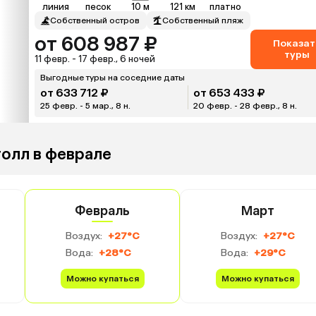
линия
песок
10 м
121 км
платно
Собственный остров
Собственный пляж
от 608 987 ₽
Показат
туры
11 февр. - 17 февр., 6 ночей
Выгодные туры на соседние даты
от 633 712 ₽
от 653 433 ₽
25 февр. - 5 мар., 8 н.
20 февр. - 28 февр., 8 н.
толл в феврале
Февраль
Март
Воздух:
+27°C
Воздух:
+27°C
Вода:
+28°C
Вода:
+29°C
Можно купаться
Можно купаться