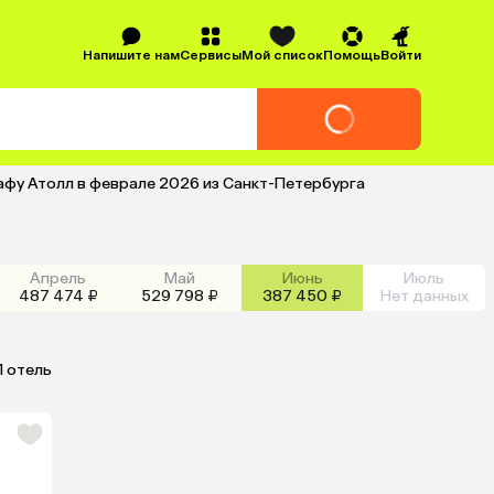
Напишите нам
Сервисы
Мой список
Помощь
Войти
афу Атолл в феврале 2026 из Санкт-Петербурга
Апрель
Май
Июнь
Июль
487 474 ₽
529 798 ₽
387 450 ₽
Нет данных
1 отель