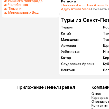
из Нижнего Новгорода
Регионы
из Челябинска
Лавиани Атолл
·
Баа Атолл
·
Но
из Тюмени
Адду Атолл
·
Мале
·
Показать 
из Минеральных Вод
Туры из Санкт-Пе
Турция
Ро
Китай
Та
Мальдивы
Тун
Армения
Шр
Узбекистан
Ин
Катар
Кир
Саудовская Аравия
Куб
Венгрия
Бо
Приложение Левел.Тревел
Компан
О нас
Карьера в 
Отзывы о 
Контакты