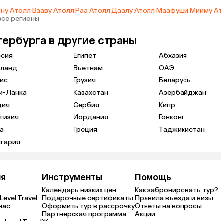
ну Атолл
·
Вааву Атолл
·
Раа Атолл
·
Даалу Атолл
·
Маафуши
·
Мииму А
все регионы
тербурга в другие страны
ссия
Египет
Абхазия
иланд
Вьетнам
ОАЭ
ис
Грузия
Беларусь
и-Ланка
Казахстан
Азербайджан
дия
Сербия
Кипр
гизия
Иордания
Гонконг
а
Греция
Таджикистан
лгария
ия
Инструменты
Помощь
Календарь низких цен
Как забронировать тур?
Level.Travel
Подарочные сертификаты
Правила въезда и визы
нас
Оформить тур в рассрочку
Ответы на вопросы
Партнерская программа
Акции