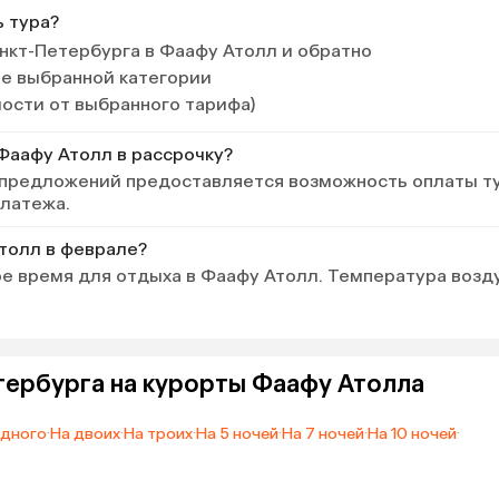
ь тура?
нкт-Петербурга в Фаафу Атолл и обратно
ле выбранной категории
мости от выбранного тарифа)
 Фаафу Атолл в рассрочку?
 предложений предоставляется возможность оплаты т
платежа.
Атолл в феврале?
е время для отдыха в Фаафу Атолл. Температура возд
тербурга на курорты Фаафу Атолла
одного
·
На двоих
·
На троих
·
На 5 ночей
·
На 7 ночей
·
На 10 ночей
·