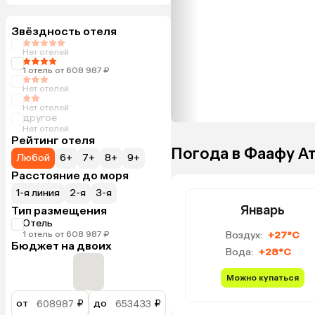
Звёздность отеля
Нет отелей
1 отель от 608 987 ₽
Нет отелей
Нет отелей
другое
Нет отелей
Рейтинг отеля
Погода в Фаафу А
Любой
6+
7+
8+
9+
Расстояние до моря
1-я линия
2-я
3-я
Январь
Тип размещения
Отель
1 отель от 608 987 ₽
Воздух:
+27°C
Бюджет на двоих
Вода:
+28°C
Можно купаться
от
₽
до
₽