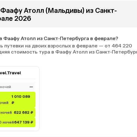
 Фаафу Атолл (Мальдивы) из Санкт-
рале 2026
 в Фаафу Атолл из Санкт-Петербурга в феврале?
 путевки на двоих взрослых в феврале — от 464 220
едняя стоимость тура в Фаафу Атолл из Санкт-Петербур
vel.Travel
 ночей
—
1 010 089
очей
₽
 ночей
622 682 ₽
0 ночей
647 139 ₽