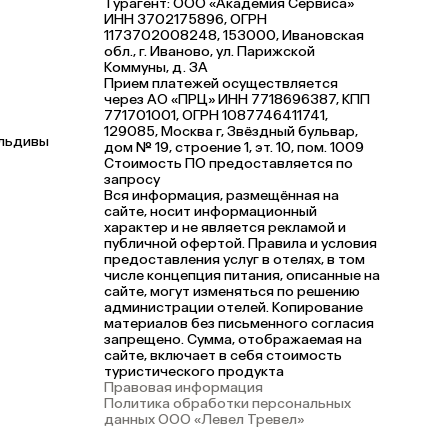
Турагент: ООО «Академия Сервиса»
ИНН 3702175896, ОГРН
1173702008248, 153000, Ивановская
обл., г. Иваново, ул. Парижской
Коммуны, д. ЗА
Прием платежей осуществляется
через АО «ПРЦ» ИНН 7718696387, КПП
771701001, ОГРН 1087746411741,
129085, Москва г, Звёздный бульвар,
альдивы
дом № 19, строение 1, эт. 10, пом. 1009
Стоимость ПО предоставляется по
запросу
Вся информация, размещённая на
сайте, носит информационный
характер и не является рекламой и
публичной офертой. Правила и условия
предоставления услуг в отелях, в том
числе концепция питания, описанные на
сайте, могут изменяться по решению
администрации отелей. Копирование
материалов без письменного согласия
запрещено. Сумма, отображаемая на
сайте, включает в себя стоимость
туристического продукта
Правовая информация
Политика обработки персональных
данных ООО «Левел Тревел»