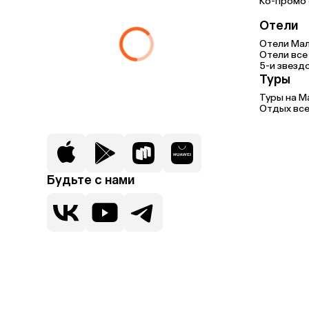
Ко-промо с
Отели
Отели Мал
Отели все
5-и звезд
Туры
Туры на 
Отдых все
Будьте с нами