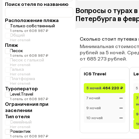
Поиск отеля по названию
Вопросы о турах в
Петербурга в фев
Расположение пляжа
Только собственный
1 отель от 608 987 ₽
Общий
Сколько стоит путевка
Нет отелей
Пляж
Минимальная стоимость
Песок
рублей за 5 ночей. Ср
1 отель от 608 987 ₽
от 685 273 рублей.
Песок с галькой
Нет отелей
Галька
ICS Travel
Le
Нет отелей
Платформа
Нет отелей
Туроператор
5 ночей
464 220 ₽
5
Level.Travel
7 ночей
—
7
1 отель от 608 987 ₽
Ограничения при
н
9 ночей
—
заселении
9
Тип отеля
10 ночей
—
Семейный
1
Нет отелей
Романтик
1 отель от 608 987 ₽