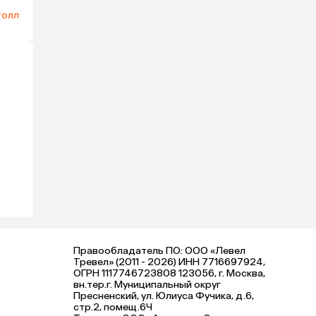
толл
·
Правообладатель ПО: ООО «Левел
Тревел» (2011 - 2026) ИНН 7716697924,
ОГРН 1117746723808 123056, г. Москва,
вн.тер.г. Муниципальный округ
Пресненский, ул. Юлиуса Фучика, д.6,
стр.2, помещ.6Ч