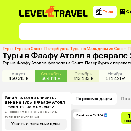
Туры
О
Туры
,
Туры из Санкт-Петербурга
,
Туры на Мальдивы из Санкт-
Туры в Фаафу Атолл в феврале
Туры в Фаафу Атолл в феврале из Санкт-Петербурга с перелет
Август
Сентябрь
Октябрь
Ноябрь
450 315 ₽
364 114 ₽
413 433 ₽
514 421 ₽
Узнайте, когда снизится
По рекомендации
По ц
цена на туры в Фаафу Атолл
1 февр.±2, на 6 ночей±2
Оповестим в течение 1 минуты,
1
Кешбэк
+ 12 179
если цена снизится
5 от
Узнать о снижении цены