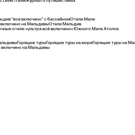
 Level.Travel
Журнал о путешествиях
ьдив "все включено" с бассейном
Отели Мале
 включено на Мальдивы
Отели Мальдив
очные отели «ультра всё включено» Южного Мале Атолла
Мальдивы
Горящие туры
Горящие туры на море
Горящие туры на М
 включено на Мальдивы