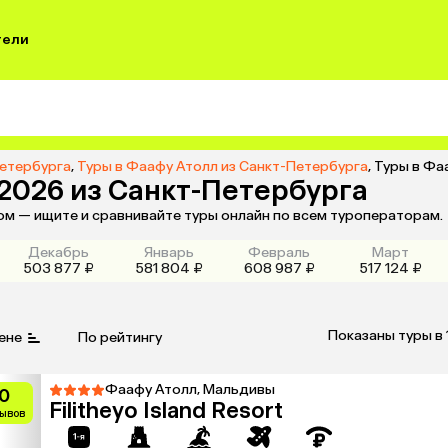
тели
Петербурга
,
Туры в Фаафу Атолл из Санкт-Петербурга
,
Туры в Фа
 2026 из Санкт-Петербурга
ом — ищите и сравнивайте туры онлайн по всем туроператорам.
Декабрь
Январь
Февраль
Март
503 877 ₽
581 804 ₽
608 987 ₽
517 124 ₽
Показаны туры в 
ене
По рейтингу
Фаафу Атолл, Мальдивы
0
Filitheyo Island Resort
зывов