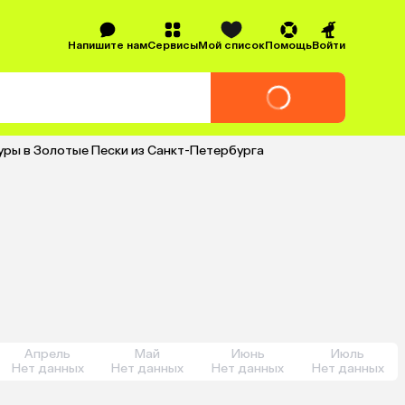
Напишите нам
Сервисы
Мой список
Помощь
Войти
уры в Золотые Пески из Санкт-Петербурга
Апрель
Май
Июнь
Июль
Нет данных
Нет данных
Нет данных
Нет данных