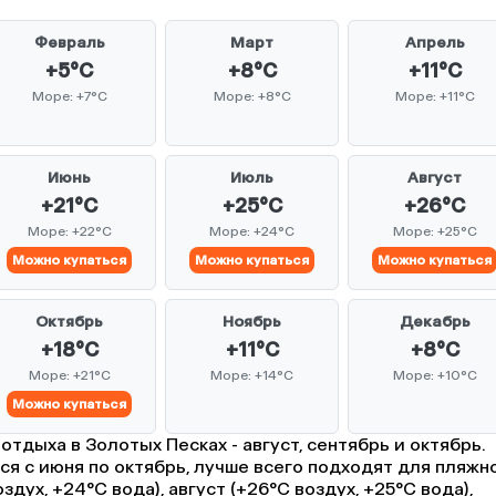
Февраль
Март
Апрель
+5°C
+8°C
+11°C
Море: +7°C
Море: +8°C
Море: +11°C
Июнь
Июль
Август
+21°C
+25°C
+26°C
Море: +22°C
Море: +24°C
Море: +25°C
Можно купаться
Можно купаться
Можно купаться
Октябрь
Ноябрь
Декабрь
+18°C
+11°C
+8°C
Море: +21°C
Море: +14°C
Море: +10°C
Можно купаться
тдыха в Золотых Песках - август, сентябрь и октябрь.
ся с июня по октябрь, лучше всего подходят для пляжн
дух, +24°C вода), август (+26°C воздух, +25°C вода),