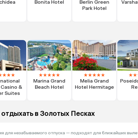
chidea
Bonita Hotel
Berlin Green
Varsha
Park Hotel
★
★
★
★
★
★
★
★
★
★
★
★
★
★
★
★
rnational
Marina Grand
Melia Grand
Poseid
 Casino &
Beach Hotel
Hotel Hermitage
Re
r Suites
 отдыхать в Золотых Песках
я для незабываемого отпуска — подходят для ближайших выле