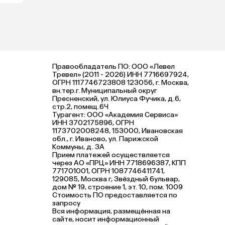
Правообладатель ПО: ООО «Левел
Тревел» (2011 - 2026) ИНН 7716697924,
ОГРН 1117746723808 123056, г. Москва,
вн.тер.г. Муниципальный округ
Пресненский, ул. Юлиуса Фучика, д.6,
стр.2, помещ.6Ч
Турагент: ООО «Академия Сервиса»
ИНН 3702175896, ОГРН
1173702008248, 153000, Ивановская
обл., г. Иваново, ул. Парижской
Коммуны, д. ЗА
Прием платежей осуществляется
через АО «ПРЦ» ИНН 7718696387, КПП
771701001, ОГРН 1087746411741,
129085, Москва г, Звёздный бульвар,
дом № 19, строение 1, эт. 10, пом. 1009
Стоимость ПО предоставляется по
запросу
Вся информация, размещённая на
сайте, носит информационный