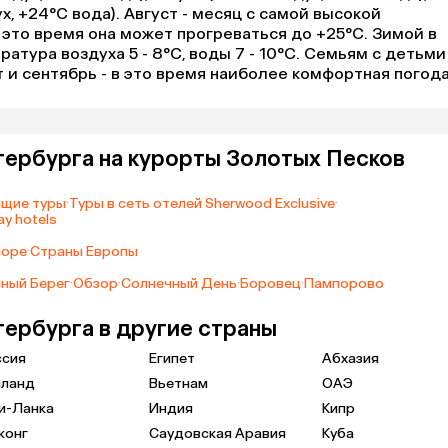
х, +24°C вода). Август - месяц с самой высокой
 это время она может прогреваться до +25°C. Зимой в
атура воздуха 5 - 8°C, воды 7 - 10°C. Семьям с детьми
 и сентябрь - в это время наиболее комфортная погода
тербурга на курорты Золотых Песков
ящие туры
·
Туры в сеть отелей Sherwood Exclusive
·
y hotels
море
·
Страны Европы
ный Берег
·
Обзор
·
Солнечный День
·
Боровец
·
Пампорово
тербурга в другие страны
ссия
Египет
Абхазия
иланд
Вьетнам
ОАЭ
и-Ланка
Индия
Кипр
конг
Саудовская Аравия
Куба