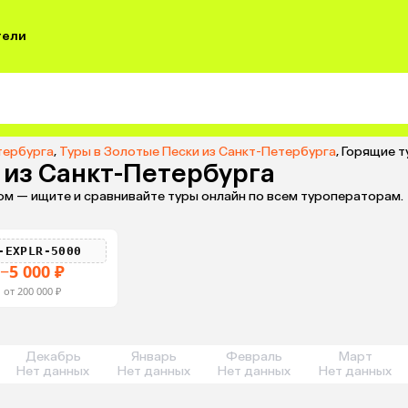
тели
тербурга
,
Туры в Золотые Пески из Санкт-Петербурга
,
Горящие т
 из Санкт-Петербурга
ом — ищите и сравнивайте туры онлайн по всем туроператорам.
-EXPLR-5000
−5 000 ₽
от 200 000 ₽
Декабрь
Январь
Февраль
Март
Нет данных
Нет данных
Нет данных
Нет данных