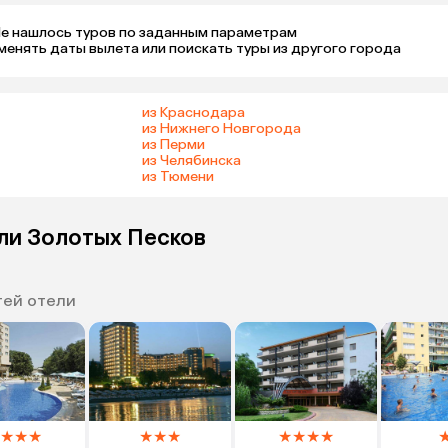
е нашлось туров по заданным параметрам 

менять даты вылета или поискать туры из другого города
из Краснодара
из Нижнего Новгорода
из Перми
из Челябинска
из Тюмени
ели Золотых Песков
тей отели
★
★
★
★
★
★
★
★
★
★