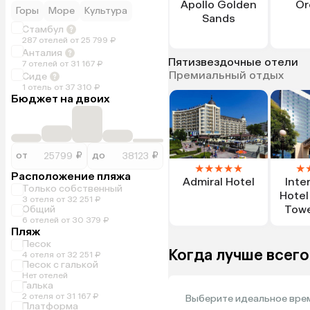
Apollo Golden
Or
Горы
Море
Культура
Sands
Стамбул
287 отелей от 25 799 ₽
Анталия
Пятизвездочные отели
7 отелей от 31 167 ₽
Премиальный отдых
Сиде
1 отель от 37 310 ₽
Бюджет на двоих
от
₽
до
₽
★
★
★
★
★
★
Расположение пляжа
Admiral Hotel
Inte
Только собственный
Hotel
3 отеля от 32 251 ₽
Towe
Общий
6 отелей от 30 379 ₽
Пляж
Песок
Когда лучше всего
4 отеля от 32 251 ₽
Песок с галькой
Нет отелей
Галька
2 отеля от 31 167 ₽
Выберите идеальное врем
Платформа