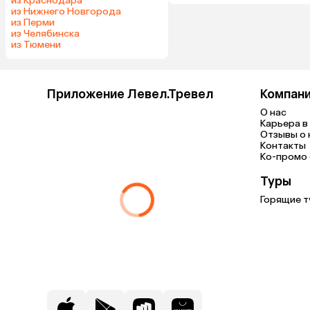
из Краснодара
из Нижнего Новгорода
из Перми
из Челябинска
из Тюмени
Приложение Левел.Тревел
Компан
О нас
Карьера в 
Отзывы о 
Контакты
Ко-промо с
Туры
Горящие т