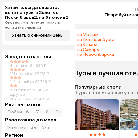
Узнайте, когда снизится
Н
цена на туры в Золотые
 Попробуйте по
Пески 9 авг.±2, на 6 ночей±2
Оповестим в течение 1 минуты,
если цена снизится
из Москвы
Узнать о снижении цены
из Екатеринбурга
из Казани
из Самары
из Новосибирска
Звёздность отеля
4 отеля от 34 959 ₽
Туры в лучшие от
121 отелей от 27 173 ₽
141 отелей от 25 799 ₽
Популярные отели
6 отелей от 29 387 ₽
Туры в популярные у гос
другое
25 отелей от 27 479 ₽
Рейтинг отеля
Любой
6+
7+
8+
9+
Расстояние до моря
1-я линия
2-я
3-я
★
★
★
★
★
Регион