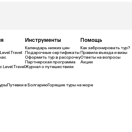
ия
Инструменты
Помощь
Календарь низких цен
Как забронировать тур?
Level.Travel
Подарочные сертификаты
Правила въезда и визы
нас
Оформить тур в рассрочку
Ответы на вопросы
Партнерская программа
Акции
 Level.Travel
Журнал о путешествиях
уры
Путевки в Болгарию
Горящие туры на море