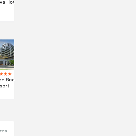
va Hotel
★
★
★
on Beach
sort
тов