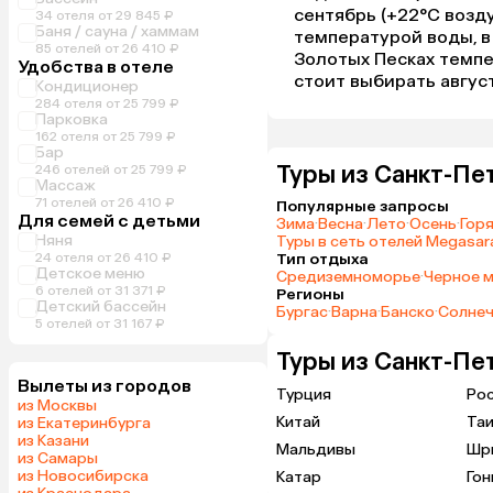
сентябрь (+22°C возду
34 отеля от 29 845 ₽
Баня / сауна / хаммам
температурой воды, в
85 отелей от 26 410 ₽
Золотых Песках темпер
Удобства в отеле
стоит выбирать август
Кондиционер
284 отеля от 25 799 ₽
Парковка
162 отеля от 25 799 ₽
Бар
Туры из Санкт-Пе
246 отелей от 25 799 ₽
Массаж
71 отелей от 26 410 ₽
Популярные запросы
Для семей с детьми
Зима
·
Весна
·
Лето
·
Осень
·
Гор
Няня
Туры в сеть отелей Megasara
24 отеля от 26 410 ₽
Тип отдыха
Детское меню
Средиземноморье
·
Черное 
6 отелей от 31 371 ₽
Регионы
Детский бассейн
Бургас
·
Варна
·
Банско
·
Солнеч
5 отелей от 31 167 ₽
Туры из Санкт-Пе
Вылеты из городов
Турция
Ро
из Москвы
Китай
Та
из Екатеринбурга
из Казани
Мальдивы
Шр
из Самары
из Новосибирска
Катар
Гон