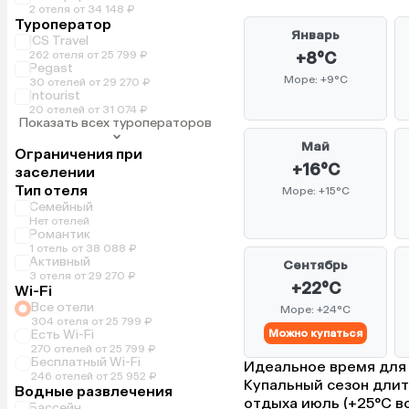
2 отеля от 34 148 ₽
Туроператор
Январь
ICS Travel
262 отеля от 25 799 ₽
+8°C
Pegast
Море: +9°C
30 отелей от 29 270 ₽
Intourist
20 отелей от 31 074 ₽
Показать всех туроператоров
Май
Ограничения при
+16°C
заселении
Тип отеля
Море: +15°C
Семейный
Нет отелей
Романтик
1 отель от 38 088 ₽
Активный
Сентябрь
3 отеля от 29 270 ₽
+22°C
Wi-Fi
Все отели
Море: +24°C
304 отеля от 25 799 ₽
Есть Wi-Fi
Можно купаться
270 отелей от 25 799 ₽
Бесплатный Wi-Fi
Идеальное время для о
246 отелей от 25 952 ₽
Купальный сезон длит
Водные развлечения
отдыха июль (+25°C воз
Бассейн