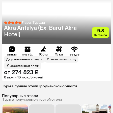
Лара, Турция
Akra Antalya (Ex. Barut Akra
9.8
Hotel)
32 отзыва
линия
платф.
100 м
15 км
везде
Двухкомнатные номера
Отзывы за этот год
Собственный пляж
от 274 823 ₽
8 июн. - 16 июн., 8 ночей
Туры в лучшие отели Гродненской области
Популярные отели
Туры в популярные у гостей отели