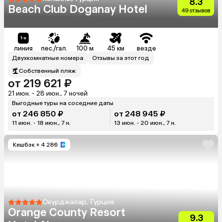
8.3
Beach Club Doganay Hotel
49 отзывов
линия
пес./гал.
100 м
45 км
везде
Двухкомнатные номера
Отзывы за этот год
Собственный пляж
от 219 621 ₽
21 июн. - 28 июн., 7 ночей
Выгодные туры на соседние даты
от 246 850 ₽
от 248 945 ₽
11 июн. - 18 июн., 7 н.
13 июн. - 20 июн., 7 н.
Кешбэк
+ 4 286
Окурджалар, Турция
Orange County Resort
9.3