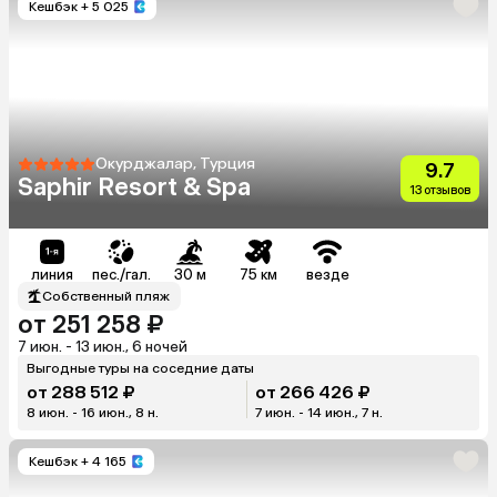
Кешбэк
+ 5 025
Окурджалар, Турция
9.7
Saphir Resort & Spa
13 отзывов
линия
пес./гал.
30 м
75 км
везде
Собственный пляж
от 251 258 ₽
7 июн. - 13 июн., 6 ночей
Выгодные туры на соседние даты
от 288 512 ₽
от 266 426 ₽
8 июн. - 16 июн., 8 н.
7 июн. - 14 июн., 7 н.
Кешбэк
+ 4 165