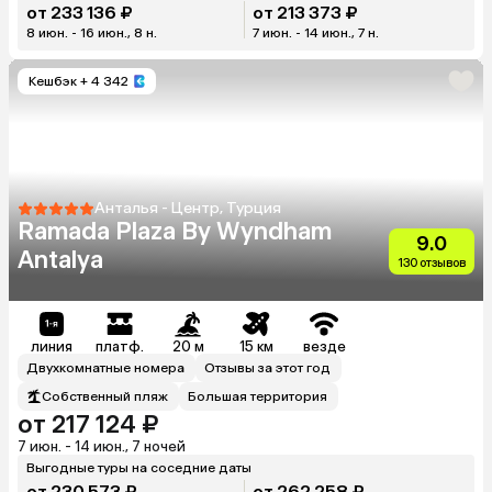
от 233 136 ₽
от 213 373 ₽
8 июн. - 16 июн., 8 н.
7 июн. - 14 июн., 7 н.
Кешбэк
+ 4 342
Анталья - Центр, Турция
Ramada Plaza By Wyndham
9.0
Antalya
130 отзывов
линия
платф.
20 м
15 км
везде
Двухкомнатные номера
Отзывы за этот год
Собственный пляж
Большая территория
от 217 124 ₽
7 июн. - 14 июн., 7 ночей
Выгодные туры на соседние даты
от 230 573 ₽
от 262 258 ₽