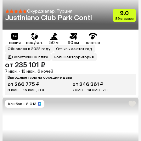
Окурджалар, Турция
9.0
Justiniano Club Park Conti
89 отзывов
линия
пес./гал.
50 м
90 км
платно
Обновлен в 2025 году
Отзывы за этот год
Собственный пляж
Большая территория
от 235 101 ₽
7 июн. - 13 июн., 6 ночей
Выгодные туры на соседние даты
от 266 775 ₽
от 246 361 ₽
8 июн. - 16 июн., 8 н.
7 июн. - 14 июн., 7 н.
Кешбэк
+ 8 013