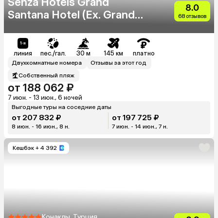
Senza Hotels Grand
8.0
Santana Hotel (Ex. Grand
68 отзывов
Santana)
линия
пес./гал.
30 м
145 км
платно
Двухкомнатные номера
Отзывы за этот год
Собственный пляж
от 188 062 ₽
7 июн. - 13 июн., 6 ночей
Выгодные туры на соседние даты
от 207 832 ₽
от 197 725 ₽
8 июн. - 16 июн., 8 н.
7 июн. - 14 июн., 7 н.
Кешбэк
+ 4 392
Конаклы, Турция