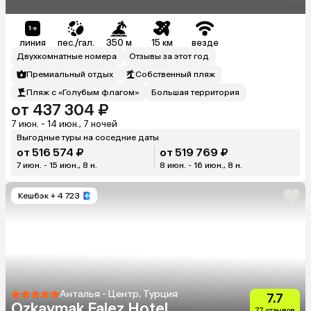
линия
пес./гал.
350 м
15 км
везде
Двухкомнатные номера
Отзывы за этот год
Премиальный отдых
Собственный пляж
Пляж с «Голубым флагом»
Большая территория
от 437 304 ₽
7 июн. - 14 июн., 7 ночей
Выгодные туры на соседние даты
от 516 574 ₽
от 519 769 ₽
7 июн. - 15 июн., 8 н.
8 июн. - 16 июн., 8 н.
Кешбэк
+ 4 723
Анталья - Центр, Турция
7.7
Ozkaymak Falez Hotel
77 отзывов