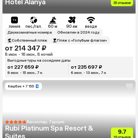
Hotel Alanya
35 отзывов
линия
пес./гал.
60 м
90 км
везде
Двухкомнатные номера
Обновлен в 2024 году
Собственный пляж
Пляж с «Голубым флагом»
от 214 347 ₽
8 июн. - 16 июн., 8 ночей
Выгодные туры на соседние даты
от 227 659 ₽
от 235 697 ₽
8 июн. - 15 июн., 7 н.
6 июн. - 13 июн., 7 н.
Кешбэк
+ 7 155
Авсаллар, Турция
Rubi Platinum Spa Resort &
9.7
Suites
19 отзывов