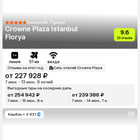
Бакыркёй, Турция
Crowne Plaza Istanbul
9.6
Florya
23 отзыва
линия
51 км
везде
Отзывы за этот год
Сеть отелей Crowne Plaza
от 227 928 ₽
7 июн. - 13 июн., 6 ночей
Выгодные туры на соседние даты
от 254 942 ₽
от 239 386 ₽
7 июн. - 15 июн., 8 н.
7 июн. - 14 июн., 7 н.
Кешбэк
+ 3 931