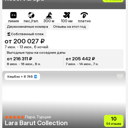
линия
пес./гал.
300 м
100 км
платно
Двухкомнатные номера
Отзывы за этот год
Собственный пляж
от 200 027 ₽
7 июн. - 13 июн., 6 ночей
Выгодные туры на соседние даты
от 216 311 ₽
от 205 442 ₽
8 июн. - 16 июн., 8 н.
7 июн. - 14 июн., 7 н.
Кешбэк
+ 8 746
Лара, Турция
10
Lara Barut Collection
54 отзыва