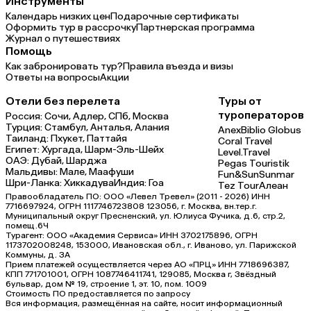
Инструменты
Календарь низких цен
Подарочные сертификаты
Оформить тур в рассрочку
Партнерская программа
Журнал о путешествиях
Помощь
Как забронировать тур?
Правила въезда и визы
Ответы на вопросы
Акции
Отели без перелета
Туры от
туроператоров
Россия:
Сочи,
Адлер,
СПб,
Москва
Турция:
Стамбул,
Анталья,
Алания
Anex
Biblio Globus
Таиланд:
Пхукет,
Паттайя
Coral Travel
Египет:
Хургада,
Шарм-Эль-Шейх
Level.Travel
ОАЭ:
Дубай,
Шарджа
Pegas Touristik
Мальдивы:
Мале,
Маафуши
Fun&Sun
Sunmar
Шри-Ланка:
Хиккадува
Индия:
Гоа
Tez Tour
Алеан
Правообладатель ПО: ООО «Левел Тревел» (2011 - 2026) ИНН
7716697924, ОГРН 1117746723808 123056, г. Москва, вн.тер.г.
Муниципальный округ Пресненский, ул. Юлиуса Фучика, д.6, стр.2,
помещ.6Ч
Турагент: ООО «Академия Сервиса» ИНН 3702175896, ОГРН
1173702008248, 153000, Ивановская обл., г. Иваново, ул. Парижской
Коммуны, д. ЗА
Прием платежей осуществляется через АО «ПРЦ» ИНН 7718696387,
КПП 771701001, ОГРН 1087746411741, 129085, Москва г, Звёздный
бульвар, дом № 19, строение 1, эт. 10, пом. 1009
Стоимость ПО предоставляется по запросу
Вся информация, размещённая на сайте, носит информационный