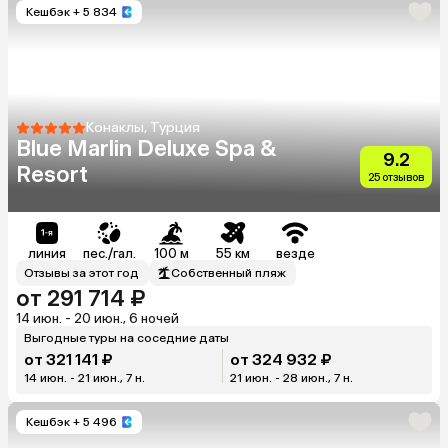
Кешбэк
+ 5 834
Конаклы, Турция
Blue Marlin Deluxe Spa &
9.2
Resort
25 отзывов
линия
пес./гал.
100 м
55 км
везде
Отзывы за этот год
Собственный пляж
от 291 714 ₽
14 июн. - 20 июн., 6 ночей
Выгодные туры на соседние даты
от 321 141 ₽
от 324 932 ₽
14 июн. - 21 июн., 7 н.
21 июн. - 28 июн., 7 н.
Кешбэк
+ 5 496