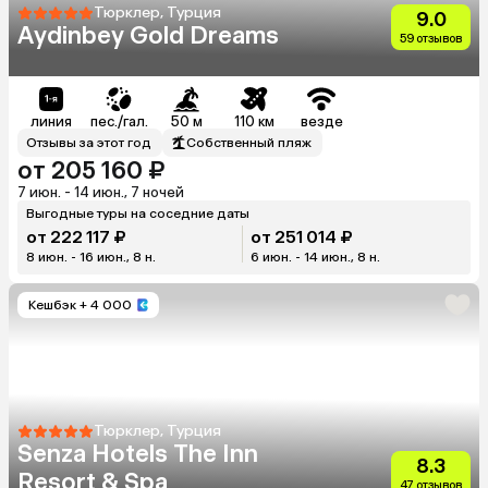
Тюрклер, Турция
9.0
Aydinbey Gold Dreams
59 отзывов
линия
пес./гал.
50 м
110 км
везде
Отзывы за этот год
Собственный пляж
от 205 160 ₽
7 июн. - 14 июн., 7 ночей
Выгодные туры на соседние даты
от 222 117 ₽
от 251 014 ₽
8 июн. - 16 июн., 8 н.
6 июн. - 14 июн., 8 н.
Кешбэк
+ 4 000
Тюрклер, Турция
Senza Hotels The Inn
8.3
Resort & Spa
47 отзывов