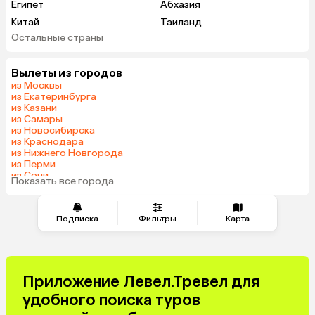
Египет
Абхазия
Китай
Таиланд
Остальные страны
Вьетнам
ОАЭ
Мальдивы
Тунис
Вылеты из городов
Грузия
Беларусь
из Москвы
Армения
Шри-Ланка
из Екатеринбурга
из Казани
Казахстан
Азербайджан
из Самары
Узбекистан
Индия
из Новосибирска
из Краснодара
Сербия
Катар
из Нижнего Новгорода
Кипр
Киргизия
из Перми
из Сочи
Иордания
Гонконг
Показать все города
из Челябинска
Саудовская Аравия
Куба
Греция
Таджикистан
Подписка
Фильтры
Карта
Венгрия
Болгария
Приложение Левел.Тревел для
удобного поиска туров