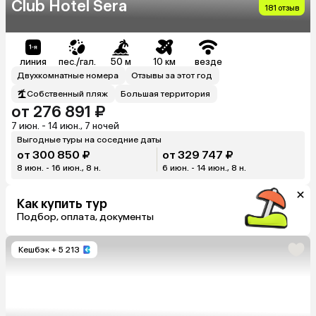
Club Hotel Sera
181 отзыв
линия
пес./гал.
50 м
10 км
везде
Двухкомнатные номера
Отзывы за этот год
Собственный пляж
Большая территория
от 276 891 ₽
7 июн. - 14 июн., 7 ночей
Выгодные туры на соседние даты
от 300 850 ₽
от 329 747 ₽
8 июн. - 16 июн., 8 н.
6 июн. - 14 июн., 8 н.
Как купить тур
Подбор, оплата, документы
Кешбэк
+ 5 213