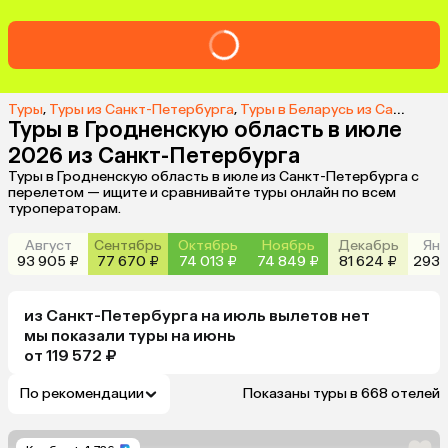
Туры
,
Туры из Санкт-Петербурга
,
Туры в Беларусь из Санкт-Петербурга
Туры в Гродненскую область в июле
2026 из Санкт-Петербурга
Туры в Гродненскую область в июле из Санкт-Петербурга с
перелетом — ищите и сравнивайте туры онлайн по всем
туроператорам.
Август
Сентябрь
Октябрь
Ноябрь
Декабрь
Янв
93 905 ₽
77 670 ₽
74 013 ₽
74 849 ₽
81 624 ₽
293 
из
Санкт-Петербурга
на июль
вылетов нет
мы показали туры
на
июнь
от 119 572 ₽
По рекомендации
Показаны туры в 668 отелей