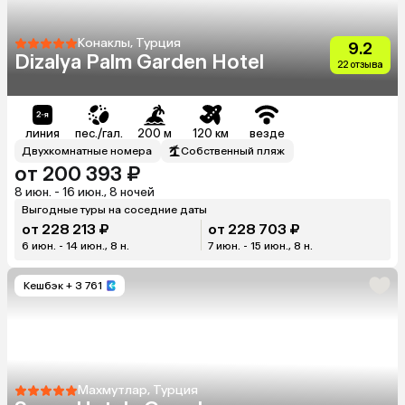
Конаклы, Турция
9.2
Dizalya Palm Garden Hotel
22 отзыва
линия
пес./гал.
200 м
120 км
везде
Двухкомнатные номера
Собственный пляж
от 200 393 ₽
8 июн. - 16 июн., 8 ночей
Выгодные туры на соседние даты
от 228 213 ₽
от 228 703 ₽
6 июн. - 14 июн., 8 н.
7 июн. - 15 июн., 8 н.
Кешбэк
+ 3 761
Махмутлар, Турция