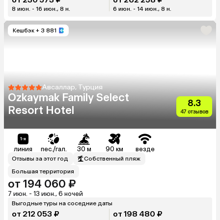
8 июн. - 16 июн., 8 н.
6 июн. - 14 июн., 8 н.
Кешбэк
+ 3 881
Авсаллар, Турция
Ozkaymak Family Select
8.3
Resort Hotel
47 отзывов
линия
пес./гал.
30 м
90 км
везде
Отзывы за этот год
Собственный пляж
Большая территория
от 194 060 ₽
7 июн. - 13 июн., 6 ночей
Выгодные туры на соседние даты
от 212 053 ₽
от 198 480 ₽