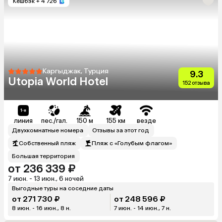
Кешбэк
+ 4 726
Каргыджак, Турция
9.3
Utopia World Hotel
152 отзыва
линия
пес./гал.
150 м
155 км
везде
Двухкомнатные номера
Отзывы за этот год
Собственный пляж
Пляж с «Голубым флагом»
Большая территория
от 236 339 ₽
7 июн. - 13 июн., 6 ночей
Выгодные туры на соседние даты
от 271 730 ₽
от 248 596 ₽
8 июн. - 16 июн., 8 н.
7 июн. - 14 июн., 7 н.