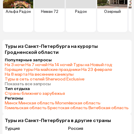
Альфа Радон
Неман 72
Радон
Озерный
Туры из Санкт-Петербурга на курорты
Гродненской области
Популярные запросы
На 3 ночи
·
На 7 ночей
·
На 14 ночей
·
Туры на Новый год
·
Горящие туры
·
На майские праздники
·
На 23 февраля
·
На 8 марта
·
На весенние каникулы
·
Туры в сеть отелей Sherwood Exclusive
·
Показать все запросы
Тип отдыха
Страны ближнего зарубежья
Регионы
Минск
·
Минская область
·
Могилёвская область
·
Гомельская область
·
Брестская область
·
Витебская область
Туры из Санкт-Петербурга в другие страны
Турция
Россия