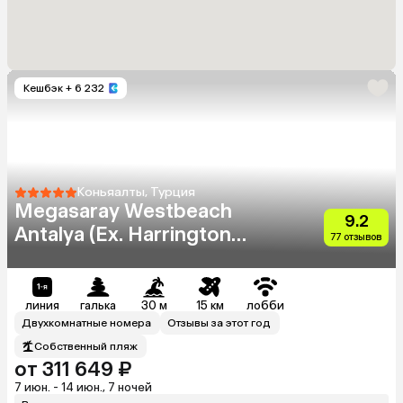
Кешбэк
+ 6 232
Коньяалты, Турция
Megasaray Westbeach
9.2
Antalya (Ex. Harrington
77 отзывов
Park Resort)
линия
галька
30 м
15 км
лобби
Двухкомнатные номера
Отзывы за этот год
Собственный пляж
от 311 649 ₽
7 июн. - 14 июн., 7 ночей