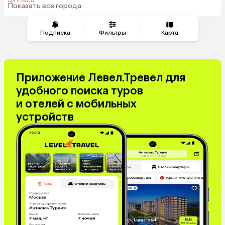
из Сочи
Иордания
Гонконг
Показать все города
из Челябинска
Саудовская Аравия
Куба
Греция
Таджикистан
Подписка
Фильтры
Карта
Венгрия
Болгария
Приложение Левел.Тревел для
удобного поиска туров
и отелей с мобильных
устройств