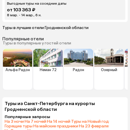
Выгодные туры на соседние даты
от 103 363 ₽
8 мар. - 14 мар., 6 н.
Туры в лучшие отели Гродненской области
Популярные отели
Туры в популярные у гостей отели
Альфа Радон
Неман 72
Радон
Озерный
Туры из Санкт-Петербурга на курорты
Гродненской области
Популярные запросы
На 3 ночи
·
На 7 ночей
·
На 14 ночей
·
Туры на Новый год
·
Горящие туры
·
На майские праздники
·
На 23 февраля
·