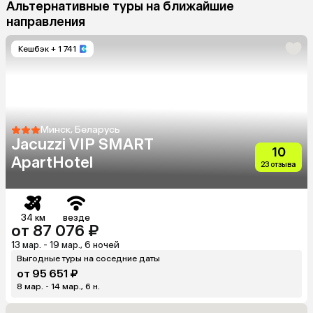
Альтернативные туры на ближайшие
направления
Кешбэк
+ 1 741
Минск, Беларусь
Jacuzzi VIP SMART
10
ApartHotel
23 отзыва
34 км
везде
от 87 076 ₽
13 мар. - 19 мар., 6 ночей
Выгодные туры на соседние даты
от 95 651 ₽
8 мар. - 14 мар., 6 н.