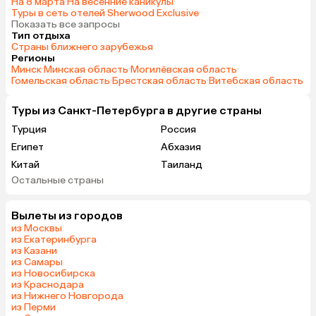
На 8 марта
·
На весенние каникулы
·
Туры в сеть отелей Sherwood Exclusive
·
Показать все запросы
Тип отдыха
Страны ближнего зарубежья
Регионы
Минск
·
Минская область
·
Могилёвская область
·
Гомельская область
·
Брестская область
·
Витебская область
Туры из Санкт-Петербурга в другие страны
Турция
Россия
Египет
Абхазия
Китай
Таиланд
Остальные страны
Вьетнам
ОАЭ
Мальдивы
Тунис
Вылеты из городов
Грузия
Беларусь
из Москвы
Армения
Шри-Ланка
из Екатеринбурга
из Казани
Казахстан
Азербайджан
из Самары
Узбекистан
Индия
из Новосибирска
из Краснодара
Сербия
Кипр
из Нижнего Новгорода
Катар
Киргизия
из Перми