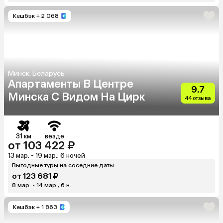
Кешбэк
+ 2 068
Минск, Беларусь
Апартаменты В Центре
9.7
Минска С Видом На Цирк
44 отзыва
31 км
везде
от 103 422 ₽
13 мар. - 19 мар., 6 ночей
Выгодные туры на соседние даты
от 123 681 ₽
8 мар. - 14 мар., 6 н.
Кешбэк
+ 1 863