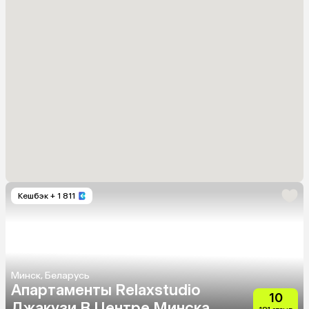
Кешбэк
+ 1 811
Минск, Беларусь
Апартаменты Relaxstudio
10
Джакузи В Центре Минска