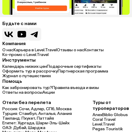
Будьте с нами
Компания
О нас
Карьера в Level.Travel
Отзывы о нас
Контакты
Ко-промо с Level.Travel
Инструменты
Календарь низких цен
Подарочные сертификаты
Оформить тур в рассрочку
Партнерская программа
Журнал о путешествиях
Помощь
Как забронировать тур?
Правила въезда и визы
Ответы на вопросы
Акции
Отели без перелета
Туры от
туроператоров
Россия:
Сочи,
Адлер,
СПб,
Москва
Турция:
Стамбул,
Анталья,
Алания
Anex
Biblio Globus
Таиланд:
Пхукет,
Паттайя
Coral Travel
Египет:
Хургада,
Шарм-Эль-Шейх
Level.Travel
ОАЭ:
Дубай,
Шарджа
Pegas Touristik