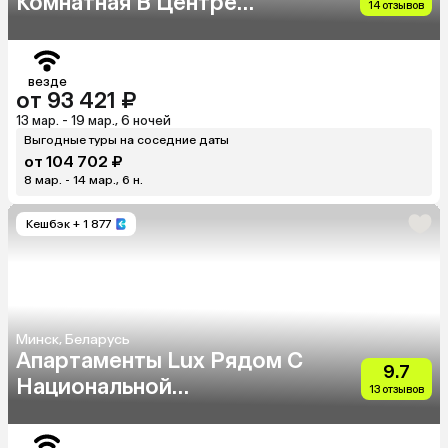
Комнатная В Центре
14 отзывов
Возле Метро
везде
от 93 421 ₽
13 мар. - 19 мар., 6 ночей
Выгодные туры на соседние даты
от 104 702 ₽
8 мар. - 14 мар., 6 н.
Кешбэк
+ 1 877
Минск, Беларусь
Апартаменты Lux Рядом С
9.7
Национальной
13 отзывов
Библиотекой И Dana Mall