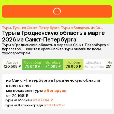
Туры
,
Туры из Санкт-Петербурга
,
Туры в Беларусь из Санкт-Петербурга
Туры в Гродненскую область в марте
2026 из Санкт-Петербурга
Туры в Гродненскую область в марте из Санкт-Петербурга с
перелетом — ищите и сравнивайте туры онлайн по всем
туроператорам.
Август
Сентябрь
Октябрь
Ноябрь
Декабрь
Янв
120 568 ₽
75 649 ₽
74 993 ₽
78 956 ₽
Нет данных
251 
из
Санкт-Петербурга
в Гродненскую область
вылетов нет
мы показали туры
в Беларусь
от 74 168 ₽
Туры из Москвы
от 37 014 ₽
Туры из Калининграда
от 87 870 ₽