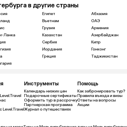
тербурга в другие страны
ссия
Египет
Абхазия
иланд
Вьетнам
ОАЭ
ис
Грузия
Армения
и-Ланка
Казахстан
Азербайджан
дия
Сербия
Кипр
гизия
Иордания
Гонконг
а
Греция
Таджикистан
лгария
ия
Инструменты
Помощь
Календарь низких цен
Как забронировать тур?
Level.Travel
Подарочные сертификаты
Правила въезда и визы
нас
Оформить тур в рассрочку
Ответы на вопросы
Партнерская программа
Акции
 Level.Travel
Журнал о путешествиях
уры на море
Туры на Мальдивы
Горящие туры на Мальдивы
Горящ