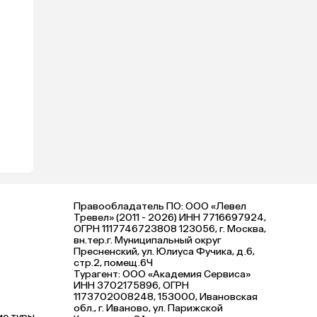
Правообладатель ПО: ООО «Левел
Тревел» (2011 - 2026) ИНН 7716697924,
ОГРН 1117746723808 123056, г. Москва,
вн.тер.г. Муниципальный округ
Пресненский, ул. Юлиуса Фучика, д.6,
стр.2, помещ.6Ч
Турагент: ООО «Академия Сервиса»
ИНН 3702175896, ОГРН
1173702008248, 153000, Ивановская
обл., г. Иваново, ул. Парижской
ие туры