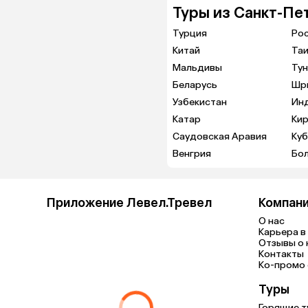
Туры из Санкт-Пе
Турция
Ро
Китай
Та
Мальдивы
Тун
Беларусь
Шр
Узбекистан
Ин
Катар
Кир
Саудовская Аравия
Куб
Венгрия
Бо
Приложение Левел.Тревел
Компан
О нас
Карьера в 
Отзывы о 
Контакты
Ко-промо с
Туры
Горящие т