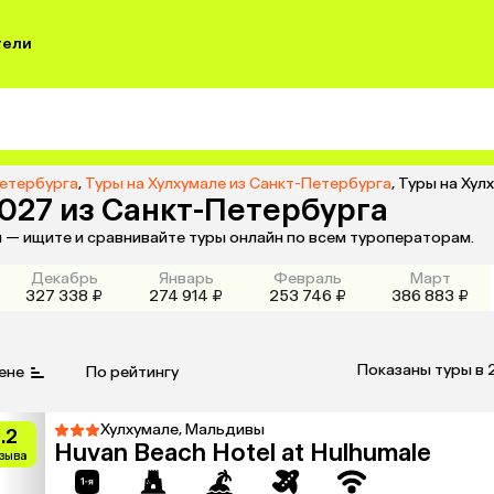
тели
Петербурга
,
Туры на Хулхумале из Санкт-Петербурга
,
Туры на Хул
2027 из Санкт-Петербурга
м — ищите и сравнивайте туры онлайн по всем туроператорам.
Декабрь
Январь
Февраль
Март
327 338 ₽
274 914 ₽
253 746 ₽
386 883 ₽
Показаны туры в 
ене
По рейтингу
Хулхумале, Мальдивы
.2
Huvan Beach Hotel at Hulhumale
тзыва