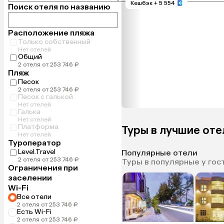
Кешбэк
+ 5 554
Поиск отеля по названию
Расположение пляжа
Только собственный
Нет отелей
Общий
2 отеля от 253 746 ₽
Пляж
Песок
2 отеля от 253 746 ₽
Песок с галькой
Нет отелей
Галька
Нет отелей
Платформа
Туры в лучшие оте
Нет отелей
Туроператор
Level.Travel
Популярные отели
2 отеля от 253 746 ₽
Туры в популярные у гос
Ограничения при
заселении
Wi-Fi
Все отели
2 отеля от 253 746 ₽
Есть Wi-Fi
2 отеля от 253 746 ₽