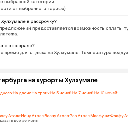
ле выбранной категории
мости от выбранного тарифа)
 Хулхумале в рассрочку?
 предложений предоставляется возможность оплаты т
платежа.
але в феврале?
е время для отдыха на Хулхумале. Температура возду
тербурга на курорты Хулхумале
одного
·
На двоих
·
На троих
·
На 5 ночей
·
На 7 ночей
·
На 10 ночей
·
алу Атолл
·
Нону Атолл
·
Вааву Атолл
·
Раа Атолл
·
Маафуши
·
Фаафу А
казать все регионы