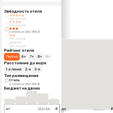
Звёздность отеля
Нет отелей
Нет отелей
2 отеля от 253 746 ₽
Нет отелей
другое
Нет отелей
Рейтинг отеля
Любой
6+
7+
8+
9+
Расстояние до моря
1-я линия
2-я
3-я
Тип размещения
Отель
2 отеля от 253 746 ₽
Бюджет на двоих
от
₽
до