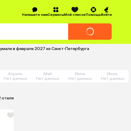
Напишите нам
Сервисы
Мой список
Помощь
Войти
хумале в феврале 2027 из Санкт-Петербурга
Апрель
Май
Июнь
Июль
Нет данных
Нет данных
Нет данных
Нет данных
2 отеля