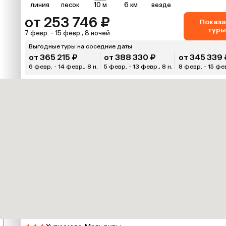
линия
песок
10 м
6 км
везде
от 253 746 ₽
Показа
туры
7 февр. - 15 февр., 8 ночей
Выгодные туры на соседние даты
от 365 215 ₽
от 388 330 ₽
от 345 339 
6 февр. - 14 февр., 8 н.
5 февр. - 13 февр., 8 н.
8 февр. - 15 фев
₽