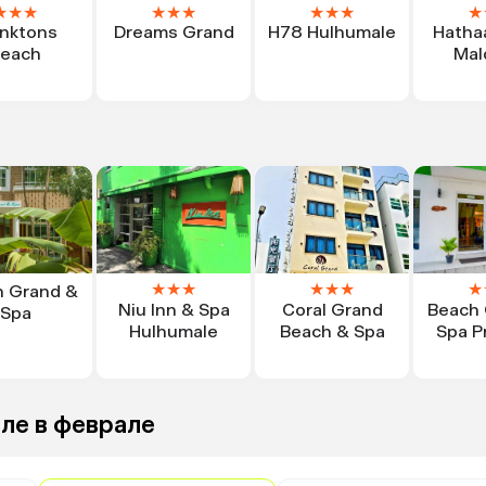
★
★
★
★
★
★
★
★
★
★
anktons
Dreams Grand
H78 Hulhumale
Hatha
each
Mal
★
★
★
★
★
★
★
h Grand &
Niu Inn & Spa
Coral Grand
Beach 
Spa
Hulhumale
Beach & Spa
Spa P
ле в феврале