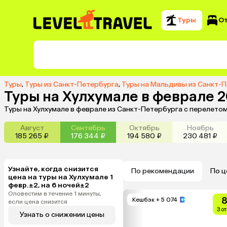
Туры
О
Туры
,
Туры из Санкт-Петербурга
,
Туры на Мальдивы из Санкт-
Туры на Хулхумале в феврале 
Туры на Хулхумале в феврале из Санкт-Петербурга с перелето
Август
Сентябрь
Октябрь
Ноябрь
185 265 ₽
176 344 ₽
194 580 ₽
230 481 ₽
Узнайте, когда снизится
По рекомендации
По ц
цена на туры на Хулхумале 1
февр.±2, на 6 ночей±2
Оповестим в течение 1 минуты,
8
Кешбэк
+ 5 074
если цена снизится
3 о
Узнать о снижении цены