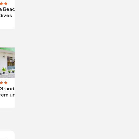
★
★
a Beach
dives
★
★
Grand &
remium