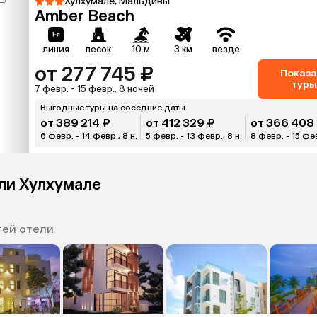
Хулхумале, Мальдивы
Amber Beach
линия
песок
10 м
3 км
везде
от 277 745 ₽
Показа
туры
7 февр. - 15 февр., 8 ночей
Выгодные туры на соседние даты
от 389 214 ₽
от 412 329 ₽
от 366 408
6 февр. - 14 февр., 8 н.
5 февр. - 13 февр., 8 н.
8 февр. - 15 фев
ли Хулхумале
тей отели