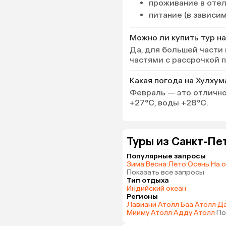
проживание в оте
питание (в зависи
Можно ли купить тур на
Да, для большей части
частями с рассрочкой 
Какая погода на Хулхум
Февраль — это отлично
+27°C, воды +28°C.
Туры из Санкт-Пе
Популярные запросы
Зима
·
Весна
·
Лето
·
Осень
·
На 
Показать все запросы
Тип отдыха
Индийский океан
Регионы
Лавиани Атолл
·
Баа Атолл
·
Да
Мииму Атолл
·
Адду Атолл
·
По