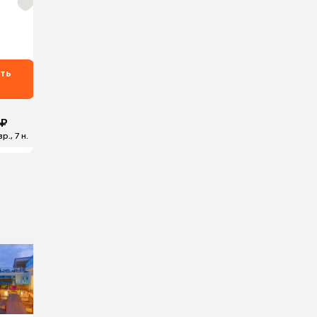
ть
 ₽
р., 7 н.