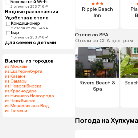
Бесплатный Wi-Fi
★
★
★
2 отеля от 253 746 ₽
Ripple Beach
Pl
Водные развлечения
Inn
B
Удобства в отеле
Кондиционер
2 отеля от 253 746 ₽
Бар
Отели со SPA
1 отель от 253 746 ₽
Отели со СПА‑центром
Для семей с детьми
Вылеты из городов
из Москвы
из Екатеринбурга
из Казани
из Самары
Rivers Beach &
Beac
из Новосибирска
Spa
из Краснодара
из Нижнего Новгорода
из Челябинска
из Минеральных Вод
из Тюмени
Погода на Хулхума