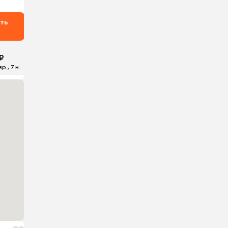
ть
₽
р., 7 н.