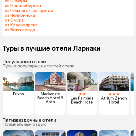
из Самары
из Новосибирска
из Нижнего Новгорода
из Челябинска
из Омска
из Красноярска
из Волгограда
Туры в лучшие отели Ларнаки
Популярные отели
Туры в популярные у гостей отели
★
★
★
★
★
Frixos
Mackenzie
Beach Hotel &
Les Palmiers
Atrium Zenon
Apts
Beach Hotel
Hotel
Пятизвездочные отели
Премиальный отдых