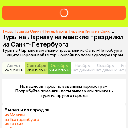
Туры
,
Туры из Санкт-Петербурга
,
Туры на Кипр из Санкт-Петербурга
Туры на Ларнаку на майские праздники
из Санкт-Петербурга
Туры на Ларнаку на майские праздники из Санкт-Петербурга
— ищите и сравнивайте туры онлайн по всем туроператорам.
Август
Сентябрь
Октябрь
Ноябрь
Декабрь
Янв
294 561 ₽
266 676 ₽
249 546 ₽
Нет данных
Нет данных
Нет д
Не нашлось туров по заданным параметрам 

 Попробуйте поменять даты вылета или поискать 
туры из другого города
Вылеты из городов
из Москвы
из Екатеринбурга
из Казани