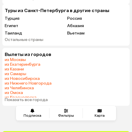
Туры из Санкт-Петербурга в другие страны
Турция
Россия
Египет
Абхазия
Таиланд
Вьетнам
Остальные страны
ОАЭ
Мальдивы
Шри-Ланка
Индия
Вылеты из городов
Кипр
Гонконг
из Москвы
Саудовская Аравия
Куба
из Екатеринбурга
из Казани
из Самары
из Новосибирска
из Нижнего Новгорода
из Челябинска
из Омска
из Красноярска
Показать все города
из Волгограда
Подписка
Фильтры
Карта