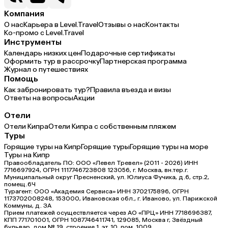
Компания
О нас
Карьера в Level.Travel
Отзывы о нас
Контакты
Ко-промо с Level.Travel
Инструменты
Календарь низких цен
Подарочные сертификаты
Оформить тур в рассрочку
Партнерская программа
Журнал о путешествиях
Помощь
Как забронировать тур?
Правила въезда и визы
Ответы на вопросы
Акции
Отели
Отели Кипра
Отели Кипра с собственным пляжем
Туры
Горящие туры на Кипр
Горящие туры
Горящие туры на море
Туры на Кипр
Правообладатель ПО: ООО «Левел Тревел» (2011 - 2026) ИНН
7716697924, ОГРН 1117746723808 123056, г. Москва, вн.тер.г.
Муниципальный округ Пресненский, ул. Юлиуса Фучика, д.6, стр.2,
помещ.6Ч
Турагент: ООО «Академия Сервиса» ИНН 3702175896, ОГРН
1173702008248, 153000, Ивановская обл., г. Иваново, ул. Парижской
Коммуны, д. ЗА
Прием платежей осуществляется через АО «ПРЦ» ИНН 7718696387,
КПП 771701001, ОГРН 1087746411741, 129085, Москва г, Звёздный
бульвар, дом № 19, строение 1, эт. 10, пом. 1009