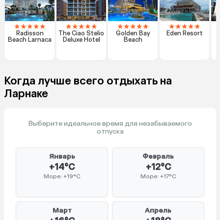
★
★
★
★
★
★
★
★
★
★
★
★
★
★
★
★
★
★
★
★
Radisson
The Ciao Stelio
Golden Bay
Eden Resort
Beach Larnaca
Deluxe Hotel
Beach
Когда лучше всего отдыхать на
Ларнаке
Выберите идеальное время для незабываемого
отпуска
Январь
Февраль
+14°C
+12°C
Море: +19°C
Море: +17°C
Март
Апрель