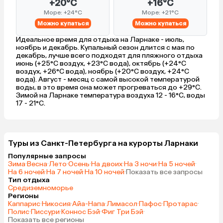
+20°C
+16°C
Море: +24°C
Море: +21°C
Можно купаться
Можно купаться
Идеальное время для отдыха на Ларнаке - июль,
ноябрь и декабрь. Купальный сезон длится с мая по
декабрь, лучше всего подходят для пляжного отдыха
июнь (+25°C воздух, +23°C вода), октябрь (+24°C
воздух, +26°C вода), ноябрь (+20°C воздух, +24°C
вода). Август - месяц с самой высокой температурой
воды, в это время она может прогреваться до +29°C.
Зимой на Ларнаке температура воздуха 12 - 16°C, воды
17 - 21°C.
Туры из Санкт-Петербурга на курорты Ларнаки
Популярные запросы
Зима
·
Весна
·
Лето
·
Осень
·
На двоих
·
На 3 ночи
·
На 5 ночей
·
На 6 ночей
·
На 7 ночей
·
На 10 ночей
·
Показать все запросы
Тип отдыха
Средиземноморье
Регионы
Каппарис
·
Никосия
·
Айа-Напа
·
Лимасол
·
Пафос
·
Протарас
·
Полис
·
Писсури
·
Коннос Бэй
·
Фиг Три Бэй
·
Показать все регионы