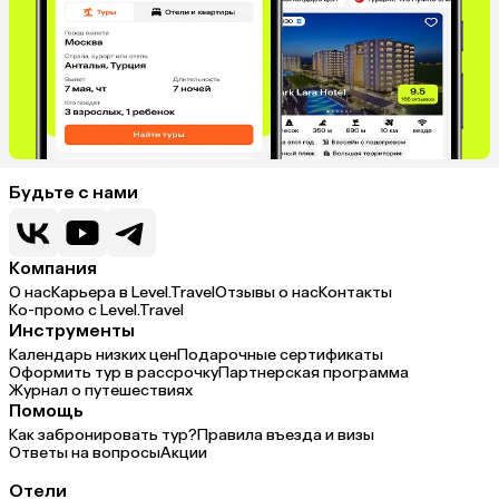
Будьте с нами
Компания
О нас
Карьера в Level.Travel
Отзывы о нас
Контакты
Ко-промо с Level.Travel
Инструменты
Календарь низких цен
Подарочные сертификаты
Оформить тур в рассрочку
Партнерская программа
Журнал о путешествиях
Помощь
Как забронировать тур?
Правила въезда и визы
Ответы на вопросы
Акции
Отели