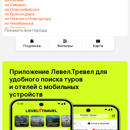
из Казани
Шри-Ланка
Узбекистан
из Самары
Азербайджан
Индия
из Новосибирска
из Краснодара
Сербия
Кипр
из Нижнего Новгорода
Катар
Киргизия
из Челябинска
из Тюмени
Иордания
Гонконг
Показать все города
из Минеральных Вод
Саудовская Аравия
Куба
Греция
Таджикистан
Подписка
Фильтры
Карта
Венгрия
Болгария
Приложение Левел.Тревел для
удобного поиска туров
и отелей с мобильных
устройств