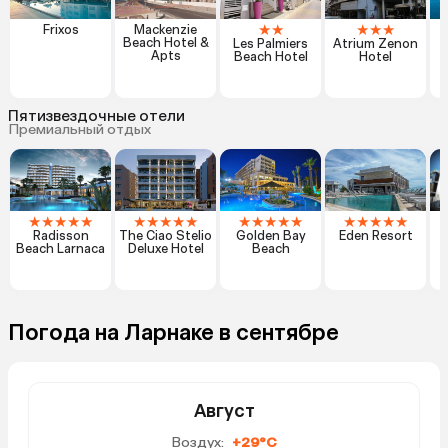
★
★
★
★
★
Frixos
Mackenzie
Beach Hotel &
Les Palmiers
Atrium Zenon
Apts
Beach Hotel
Hotel
Пятизвездочные отели
Премиальный отдых
★
★
★
★
★
★
★
★
★
★
★
★
★
★
★
★
★
★
★
★
Radisson
The Ciao Stelio
Golden Bay
Eden Resort
Beach Larnaca
Deluxe Hotel
Beach
Погода на Ларнаке в сентябре
Август
Воздух:
+29°C