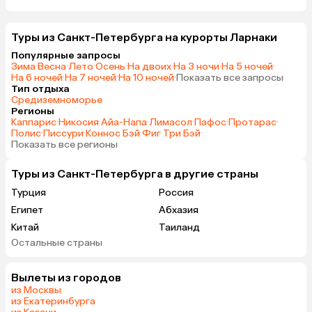
Туры из Санкт-Петербурга на курорты Ларнаки
Популярные запросы
Зима
·
Весна
·
Лето
·
Осень
·
На двоих
·
На 3 ночи
·
На 5 ночей
·
На 6 ночей
·
На 7 ночей
·
На 10 ночей
·
Показать все запросы
Тип отдыха
Средиземноморье
Регионы
Каппарис
·
Никосия
·
Айа-Напа
·
Лимасол
·
Пафос
·
Протарас
·
Полис
·
Писсури
·
Коннос Бэй
·
Фиг Три Бэй
·
Показать все регионы
Туры из Санкт-Петербурга в другие страны
Турция
Россия
Египет
Абхазия
Китай
Таиланд
Остальные страны
Вьетнам
ОАЭ
Мальдивы
Тунис
Вылеты из городов
Грузия
Армения
из Москвы
Беларусь
Казахстан
из Екатеринбурга