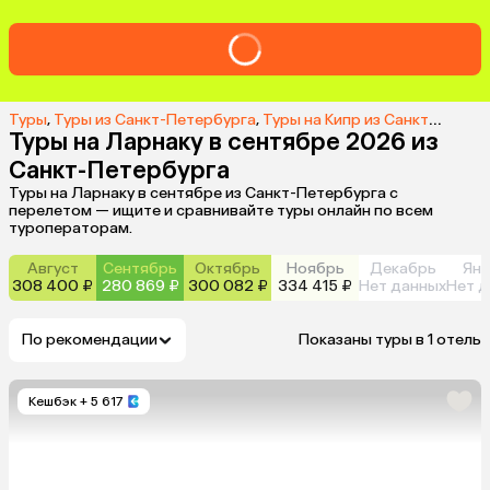
Туры
,
Туры из Санкт-Петербурга
,
Туры на Кипр из Санкт-Петербурга
Туры на Ларнаку в сентябре 2026 из
Санкт-Петербурга
Туры на Ларнаку в сентябре из Санкт-Петербурга с
перелетом — ищите и сравнивайте туры онлайн по всем
туроператорам.
Август
Сентябрь
Октябрь
Ноябрь
Декабрь
Янв
308 400 ₽
280 869 ₽
300 082 ₽
334 415 ₽
Нет данных
Нет д
По рекомендации
Показаны туры в 1 отель
Кешбэк
+ 5 617