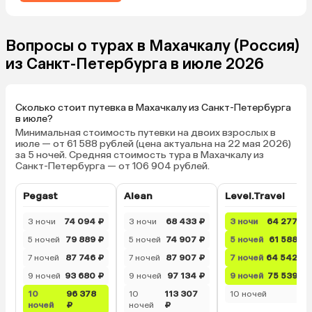
Вопросы о турах в Махачкалу (Россия)
из Санкт-Петербурга в июле 2026
Сколько стоит путевка в Махачкалу из Санкт-Петербурга
в июле?
Минимальная стоимость путевки на двоих взрослых в
июле — от 61 588 рублей (цена актуальна на 22 мая 2026)
за 5 ночей. Средняя стоимость тура в Махачкалу из
Санкт-Петербурга — от 106 904 рублей.
Pegast
Alean
Level.Travel
3 ночи
74 094 ₽
3 ночи
68 433 ₽
3 ночи
64 277 ₽
5 ночей
79 889 ₽
5 ночей
74 907 ₽
5 ночей
61 588 ₽
7 ночей
87 746 ₽
7 ночей
87 907 ₽
7 ночей
64 542 ₽
9 ночей
93 680 ₽
9 ночей
97 134 ₽
9 ночей
75 539 ₽
10
96 378
10
113 307
10 ночей
—
ночей
₽
ночей
₽