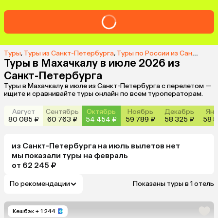
Туры
,
Туры из Санкт-Петербурга
,
Туры по России из Санкт-Петербурга
Туры в Махачкалу в июле 2026 из
Санкт-Петербурга
Туры в Махачкалу в июле из Санкт-Петербурга с перелетом —
ищите и сравнивайте туры онлайн по всем туроператорам.
Август
Сентябрь
Октябрь
Ноябрь
Декабрь
Янв
80 085 ₽
60 763 ₽
54 454 ₽
59 789 ₽
58 325 ₽
58 8
из
Санкт-Петербурга
на июль
вылетов нет
мы показали туры
на
февраль
от 62 245 ₽
По рекомендации
Показаны туры в 1 отель
Кешбэк
+ 1 244