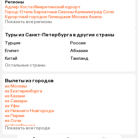
Регионы
Адлер
·
Хоста
·
Имеретинский курорт
·
Город-Отель Бархатные Сезоны
·
Калининград
·
Сочи
·
Курортный городок
·
Геленджик
·
Москва
·
Анапа
·
Показать все регионы
Туры из Санкт-Петербурга в другие страны
Турция
Россия
Египет
Абхазия
Китай
Таиланд
Остальные страны
Вьетнам
ОАЭ
Мальдивы
Тунис
Вылеты из городов
Грузия
Беларусь
из Москвы
Армения
Шри-Ланка
из Екатеринбурга
из Казани
Казахстан
Азербайджан
из Самары
Узбекистан
Индия
из Уфы
из Нижнего Новгорода
Сербия
Кипр
из Перми
Катар
Киргизия
из Сочи
из Челябинска
Иордания
Гонконг
Показать все города
из Тюмени
Саудовская Аравия
Куба