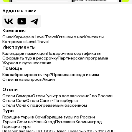
Будьте с нами
Компания
О нас
Карьера в Level.Travel
Отзывы о нас
Контакты
Ко-промо с Level.Travel
Инструменты
Календарь низких цен
Подарочные сертификаты
Оформить тур в рассрочку
Партнерская программа
Журнал о путешествиях
Помощь
Как забронировать тур?
Правила въезда и визы
Ответы на вопросы
Акции
Отели
Отели Самары
Отели "ультра все включено" по России
Отели Сочи
Отели Санкт-Петербурга
Отели Сочи с подогреваемым бассейном
Туры
Горящие туры в Сочи
Горящие туры по России
Туры в Сочи на Новый год
Путевки в Калининград
Горящие туры
Правообладатель ПО: ООО «Левел Тревел» (2011 - 2026) ИНН