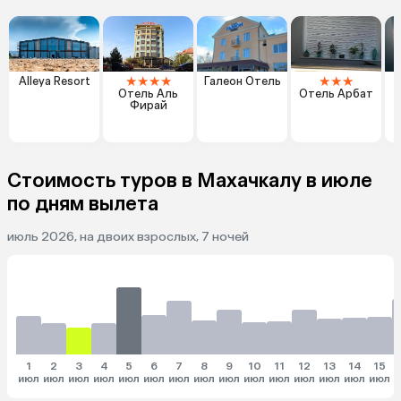
★
★
★
★
★
★
★
Alleya Resort
Галеон Отель
Отель Аль
Отель Арбат
Фирай
Стоимость туров в Махачкалу в июле
по дням вылета
июль 2026, на двоих взрослых, 7 ночей
1
2
3
4
5
6
7
8
9
10
11
12
13
14
15
июл
июл
июл
июл
июл
июл
июл
июл
июл
июл
июл
июл
июл
июл
июл
и