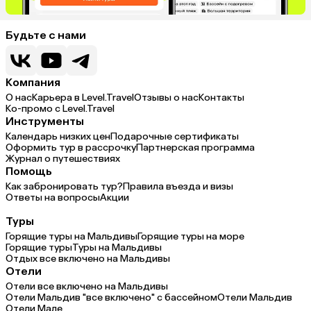
Будьте с нами
Компания
О нас
Карьера в Level.Travel
Отзывы о нас
Контакты
Ко-промо с Level.Travel
Инструменты
Календарь низких цен
Подарочные сертификаты
Оформить тур в рассрочку
Партнерская программа
Журнал о путешествиях
Помощь
Как забронировать тур?
Правила въезда и визы
Ответы на вопросы
Акции
Туры
Горящие туры на Мальдивы
Горящие туры на море
Горящие туры
Туры на Мальдивы
Отдых все включено на Мальдивы
Отели
Отели все включено на Мальдивы
Отели Мальдив "все включено" с бассейном
Отели Мальдив
Отели Мале