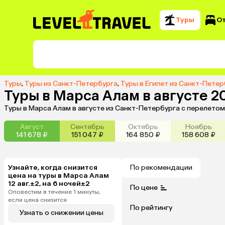
Туры
О
Туры
,
Туры из Санкт-Петербурга
,
Туры в Египет из Санкт-Петер
Туры в Марса Алам в августе 2
Туры в Марса Алам в августе из Санкт-Петербурга с перелето
Август
Сентябрь
Октябрь
Ноябрь
141 678 ₽
151 047 ₽
164 850 ₽
158 608 ₽
Узнайте, когда снизится
По рекомендации
цена на туры в Марса Алам
12 авг.±2, на 6 ночей±2
По цене
Оповестим в течение 1 минуты,
если цена снизится
По рейтингу
Узнать о снижении цены