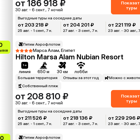
от 186 918 ₽
Показат
туры
30 авг. - 6 сент., 7 ночей
Выгодные туры на соседние даты
от 203 218 ₽
от 204 201 ₽
от 221 119 ₽
25 авг. - 1 сент., 7 н.
27 авг. - 3 сент., 7 н.
23 авг. - 30 авг., 7
0
Летим Аэрофлотом
Марса Алам, Египет
зывов
Hilton Marsa Alam Nubian Resort
линия
650 м
30 км
лобби
Большая территория
Отзывы за этот год
Можно с живот
Собственный пляж
от 208 810 ₽
Показат
туры
30 авг. - 6 сент., 7 ночей
Выгодные туры на соседние даты
от 211 526 ₽
от 218 136 ₽
от 229 296 
25 авг. - 1 сент., 7 н.
27 авг. - 3 сент., 7 н.
23 авг. - 30 авг., 7
.0
Летим Аэрофлотом