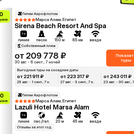
0
Летим Аэрофлотом
Марса Алам, Египет
зывов
Sirena Beach Resort And Spa
линия
песок
150 м
85 км
везде
Собственный пляж
от 209 778 ₽
Показат
туры
30 авг. - 6 сент., 7 ночей
Выгодные туры на соседние даты
от 221 911 ₽
от 223 317 ₽
от 243 011 ₽
25 авг. - 1 сент., 7 н.
27 авг. - 3 сент., 7 н.
23 авг. - 30 авг., 7
.0
Летим Аэрофлотом
Марса Алам, Египет
зывов
Lazuli Hotel Marsa Alam
линия
пес./гал.
20 м
45 км
везде
Отзывы за этот год