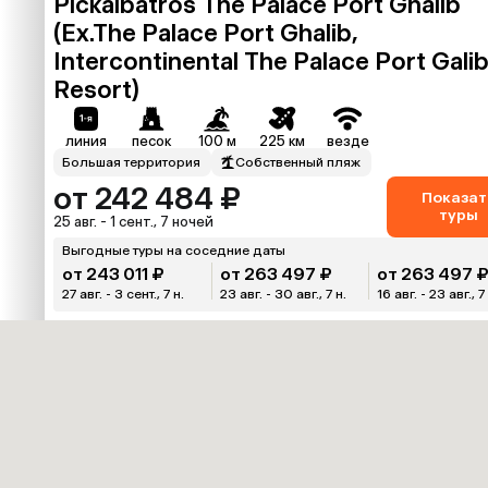
Pickalbatros The Palace Port Ghalib
(Ex.The Palace Port Ghalib,
Intercontinental The Palace Port Gali
Resort)
линия
песок
100 м
225 км
везде
Большая территория
Собственный пляж
от 242 484 ₽
Показат
туры
25 авг. - 1 сент., 7 ночей
Выгодные туры на соседние даты
от 243 011 ₽
от 263 497 ₽
от 263 497 
27 авг. - 3 сент., 7 н.
23 авг. - 30 авг., 7 н.
16 авг. - 23 авг., 7