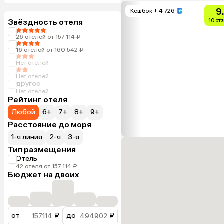
9
Кешбэк
+ 4 726
Звёздность отеля
10 от
26 отелей от 157 114 ₽
16 отелей от 160 542 ₽
Нет отелей
Нет отелей
другое
Нет отелей
Рейтинг отеля
Любой
6+
7+
8+
9+
Расстояние до моря
1-я линия
2-я
3-я
Тип размещения
Отель
42 отеля от 157 114 ₽
Бюджет на двоих
от
₽
до
₽