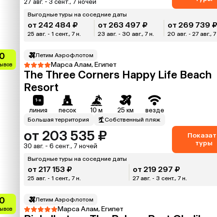
27 авг. - 3 сент., 7 ночей
Выгодные туры на соседние даты
от 242 484 ₽
от 263 497 ₽
от 269 739 
25 авг. - 1 сент., 7 н.
23 авг. - 30 авг., 7 н.
20 авг. - 27 авг., 7
0
Летим Аэрофлотом
Марса Алам, Египет
зывов
The Three Corners Happy Life Beach
Resort
линия
песок
10 м
25 км
везде
Большая территория
Собственный пляж
от 203 535 ₽
Показат
туры
30 авг. - 6 сент., 7 ночей
Выгодные туры на соседние даты
от 217 153 ₽
от 219 297 ₽
25 авг. - 1 сент., 7 н.
27 авг. - 3 сент., 7 н.
0
Летим Аэрофлотом
Марса Алам, Египет
зывов