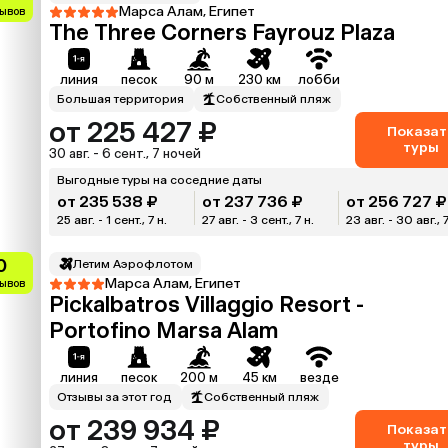
Марса Алам, Египет
зывов
The Three Corners Fayrouz Plaza
линия
песок
90 м
230 км
лобби
Большая территория
Собственный пляж
от 225 427 ₽
Показат
туры
30 авг. - 6 сент., 7 ночей
Выгодные туры на соседние даты
от 235 538 ₽
от 237 736 ₽
от 256 727 ₽
25 авг. - 1 сент., 7 н.
27 авг. - 3 сент., 7 н.
23 авг. - 30 авг., 7
0
Летим Аэрофлотом
Марса Алам, Египет
зывов
Pickalbatros Villaggio Resort -
Portofino Marsa Alam
линия
песок
200 м
45 км
везде
Отзывы за этот год
Собственный пляж
от 239 934 ₽
Показат
туры