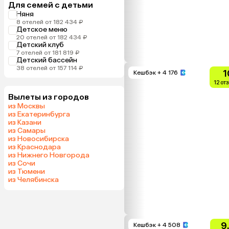
Для семей с детьми
Няня
8 отелей от 182 434 ₽
Детское меню
20 отелей от 182 434 ₽
Детский клуб
7 отелей от 181 819 ₽
Детский бассейн
38 отелей от 157 114 ₽
1
Кешбэк
+ 4 176
12 от
Вылеты из городов
из Москвы
из Екатеринбурга
из Казани
из Самары
из Новосибирска
из Краснодара
из Нижнего Новгорода
из Сочи
из Тюмени
из Челябинска
9
Кешбэк
+ 4 508