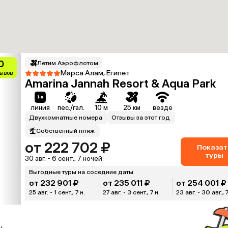
0
Летим Аэрофлотом
Марса Алам, Египет
зывов
Amarina Jannah Resort & Aqua Park
линия
пес./гал.
10 м
25 км
везде
Двухкомнатные номера
Отзывы за этот год
Собственный пляж
от 222 702 ₽
Показат
туры
30 авг. - 6 сент., 7 ночей
Выгодные туры на соседние даты
от 232 901 ₽
от 235 011 ₽
от 254 001 ₽
25 авг. - 1 сент., 7 н.
27 авг. - 3 сент., 7 н.
23 авг. - 30 авг., 7
ы