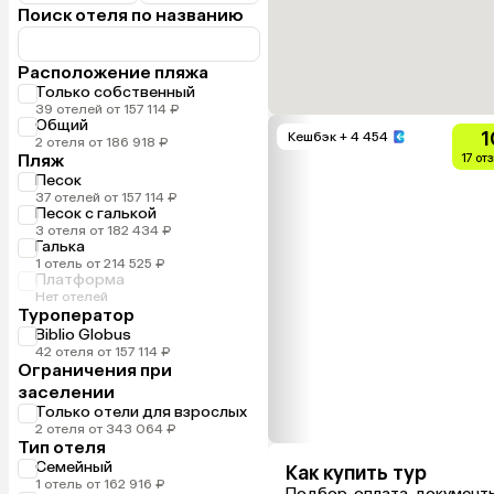
Поиск отеля по названию
Расположение пляжа
Только собственный
39 отелей от 157 114 ₽
Общий
1
Кешбэк
+ 4 454
2 отеля от 186 918 ₽
Пляж
17 от
Песок
37 отелей от 157 114 ₽
Песок с галькой
3 отеля от 182 434 ₽
Галька
1 отель от 214 525 ₽
Платформа
Нет отелей
Туроператор
Biblio Globus
42 отеля от 157 114 ₽
Ограничения при
заселении
Только отели для взрослых
2 отеля от 343 064 ₽
Тип отеля
Семейный
Как купить тур
1 отель от 162 916 ₽
Подбор, оплата, документ