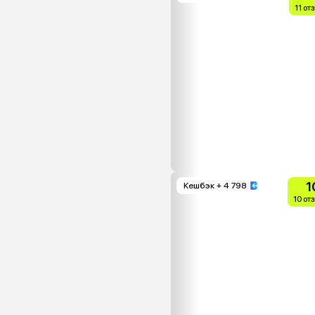
11 от
1
Кешбэк
+ 4 798
10 от