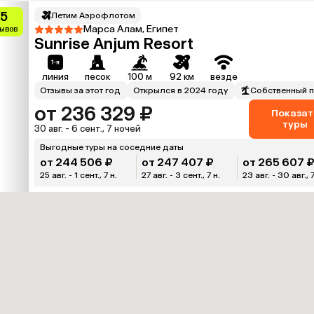
.5
Летим Аэрофлотом
Марса Алам, Египет
зывов
Sunrise Anjum Resort
линия
песок
100 м
92 км
везде
Отзывы за этот год
Открылся в 2024 году
Собственный 
от 236 329 ₽
Показат
туры
30 авг. - 6 сент., 7 ночей
Выгодные туры на соседние даты
от 244 506 ₽
от 247 407 ₽
от 265 607 
25 авг. - 1 сент., 7 н.
27 авг. - 3 сент., 7 н.
23 авг. - 30 авг., 7