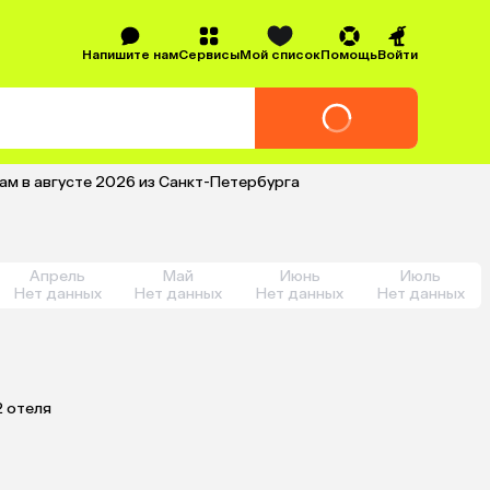
Напишите нам
Сервисы
Мой список
Помощь
Войти
ам в августе 2026 из Санкт-Петербурга
Апрель
Май
Июнь
Июль
Нет данных
Нет данных
Нет данных
Нет данных
2 отеля