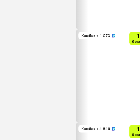
1
Кешбэк
+ 4 070
6 от
1
Кешбэк
+ 4 849
9 от