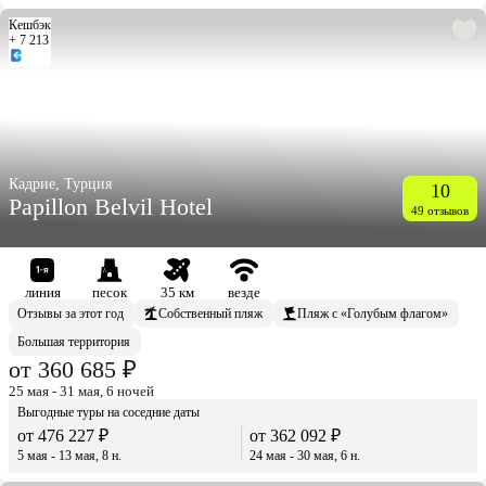
Кешбэк
+ 7 213
Кадрие, Турция
10
Papillon Belvil Hotel
49 отзывов
линия
песок
35 км
везде
Отзывы за этот год
Собственный пляж
Пляж с «Голубым флагом»
Большая территория
от 360 685 ₽
25 мая - 31 мая, 6 ночей
Выгодные туры на соседние даты
от 476 227 ₽
от 362 092 ₽
5 мая - 13 мая, 8 н.
24 мая - 30 мая, 6 н.