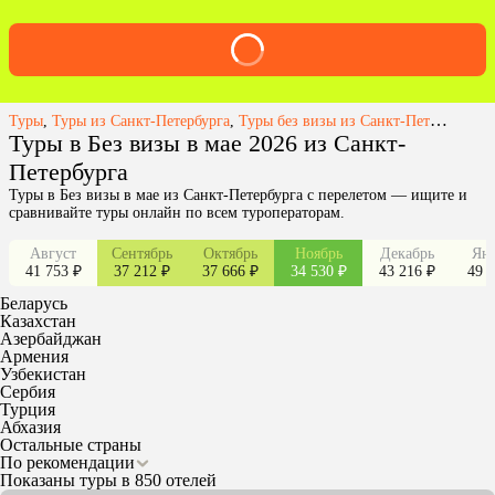
Туры
,
Туры из Санкт-Петербурга
,
Туры без визы из Санкт-Петербурга
,
Туры в Без визы в мае 2026 из Санкт-
Петербурга
Туры в Без визы в мае из Санкт-Петербурга с перелетом — ищите и
сравнивайте туры онлайн по всем туроператорам.
Август
Сентябрь
Октябрь
Ноябрь
Декабрь
Янв
41 753 ₽
37 212 ₽
37 666 ₽
34 530 ₽
43 216 ₽
49 2
Беларусь
Казахстан
Азербайджан
Армения
Узбекистан
Сербия
Турция
Абхазия
Остальные страны
По рекомендации
Показаны туры в 850 отелей