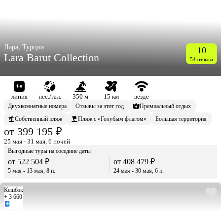
Лара, Турция
10
Lara Barut Collection
54 отзыва
линия
пес./гал.
350 м
15 км
везде
Двухкомнатные номера
Отзывы за этот год
Премиальный отдых
Собственный пляж
Пляж с «Голубым флагом»
Большая территория
от 399 195 ₽
25 мая - 31 мая, 6 ночей
Выгодные туры на соседние даты
от 522 504 ₽
от 408 479 ₽
5 мая - 13 мая, 8 н.
24 мая - 30 мая, 6 н.
Кешбэк
+ 3 660