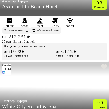
Авсаллар, Турция
9.3
Aska Just In Beach Hotel
43 отзыва
линия
песок
30 м
107 км
лобби
Отзывы за этот год
Собственный пляж
от 212 231 ₽
25 мая - 31 мая, 6 ночей
Выгодные туры на соседние даты
от 217 672 ₽
от 321 549 ₽
24 мая - 30 мая, 6 н.
5 мая - 13 мая, 8 н.
Кешбэк
+ 4 063
Тюрклер, Турция
9.0
White City Resort & Spa
31 отзыв