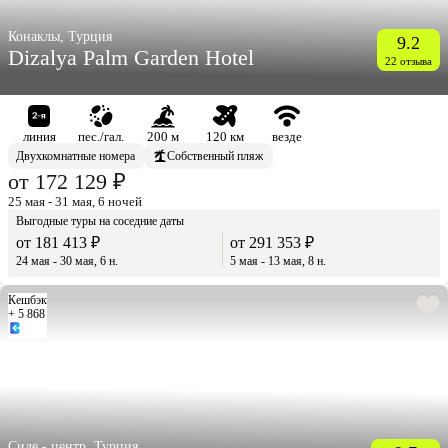
Конаклы, Турция
9.2
Dizalya Palm Garden Hotel
22 отзыва
линия
пес./гал.
200 м
120 км
везде
Двухкомнатные номера
Собственный пляж
от 172 129 ₽
25 мая - 31 мая, 6 ночей
Выгодные туры на соседние даты
от 181 413 ₽
от 291 353 ₽
24 мая - 30 мая, 6 н.
5 мая - 13 мая, 8 н.
Кешбэк
+ 5 868
Сиде - центр, Турция