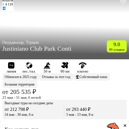
Кешбэк
+ 4 110
Окурджалар, Турция
9.0
Justiniano Club Park Conti
89 отзывов
линия
пес./гал.
50 м
90 км
платно
Обновлен в 2025 году
Отзывы за этот год
Собственный пляж
Большая территория
от 205 535 ₽
25 мая - 31 мая, 6 ночей
Выгодные туры на соседние даты
от 212 798 ₽
от 293 440 ₽
24 мая - 30 мая, 6 н.
5 мая - 13 мая, 8 н.