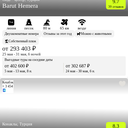
9.7
Barut Hemera
39 отзывов
линия
песок
80 м
65 км
везде
Двухкомнатные номера
Отзывы за этот год
Можно с животными
Собственный пляж
от 293 403 ₽
25 мая - 31 мая, 6 ночей
Выгодные туры на соседние даты
от 402 600 ₽
от 302 687 ₽
5 мая - 13 мая, 8 н.
24 мая - 30 мая, 6 н.
Кешбэк
+ 3 454
Конаклы, Турция
8.3