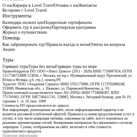
О нас
Карьера в Level.Travel
Отзывы о нас
Контакты
Ко-промо с Level.Travel
Инструменты
Календарь низких цен
Подарочные сертификаты
Оформить тур в рассрочку
Партнерская программа
Журнал о путешествиях
Помощь
Как забронировать тур?
Правила въезда и визы
Ответы на вопросы
Акции
Туры
Горящие туры
Туры без визы
Горящие туры на море
Правообладатель ПО: ООО «Левел Тревел» (2011 - 2026) ИНН 7716697924, ОГРН
1117746723808 123056, г. Москва, вн.тер.г. Муниципальный округ Пресненский, ул.
Юлиуса Фучика, д.6, стр.2, помещ.6Ч
Турагент: ООО «Академия Сервиса» ИНН 3702175896, ОГРН 1173702008248,
153000, Ивановская обл., г. Иваново, ул. Парижской Коммуны, д. ЗА
Прием платежей осуществляется через АО «ПРЦ» ИНН 7718696387, КПП
771701001, ОГРН 1087746411741, 129085, Москва г, Звёздный бульвар, дом № 19,
строение 1, эт. 10, пом. 1009
Стоимость ПО предоставляется по запросу
Вся информация, размещённая на сайте, носит информационный характер и не
является рекламой и публичной офертой. Правила и условия предоставления услуг в
отелях, в том числе концепция питания, описанные на сайте, могут изменяться по
решению администрации отелей. Копирование материалов без письменного согласия
запрещено. Сумма, отображаемая на сайте, включает в себя стоимость
туристического продукта
Правовая информация