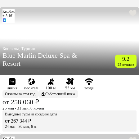
Кешбэк
+ 5 161
Конаклы, Турция
Blue Marlin Deluxe Spa &
9.2
Resort
25 отзывов
линия
пес./гал.
100 м
55 км
везде
Отзывы за этот год
Собственный пляж
от 258 060 ₽
25 мая - 31 мая, 6 ночей
Выгодные туры на соседние даты
от 267 344 ₽
24 мая - 30 мая, 6 н.
Кешбэк