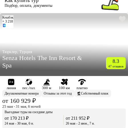
Как купить тур
Подбор, оплата, документы
Кешбэк
+ 3 218
Тюрклер, Турция
Senza Hotels The Inn Resort &
8.3
Spa
47 отзывов
линия
пес./гал.
300 м
100 км
платно
Двухкомнатные номера
Отзывы за этот год
Собственный пляж
от 160 929 ₽
25 мая - 31 мая, 6 ночей
Выгодные туры на соседние даты
от 170 213 ₽
от 211 952 ₽
24 мая - 30 мая, 6 н.
26 мая - 2 июн., 7 н.