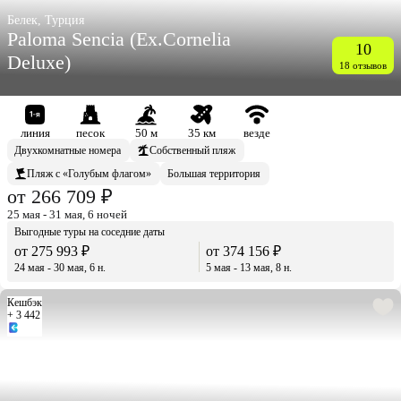
Белек, Турция
Paloma Sencia (Ex.Cornelia
10
Deluxe)
18 отзывов
линия
песок
50 м
35 км
везде
Двухкомнатные номера
Собственный пляж
Пляж с «Голубым флагом»
Большая территория
от 266 709 ₽
25 мая - 31 мая, 6 ночей
Выгодные туры на соседние даты
от 275 993 ₽
от 374 156 ₽
24 мая - 30 мая, 6 н.
5 мая - 13 мая, 8 н.
Кешбэк
+ 3 442