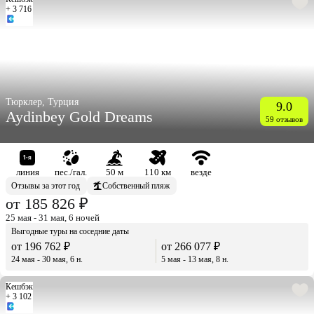
+ 3 716
Тюрклер, Турция
9.0
Aydinbey Gold Dreams
59 отзывов
линия
пес./гал.
50 м
110 км
везде
Отзывы за этот год
Собственный пляж
от 185 826 ₽
25 мая - 31 мая, 6 ночей
Выгодные туры на соседние даты
от 196 762 ₽
от 266 077 ₽
24 мая - 30 мая, 6 н.
5 мая - 13 мая, 8 н.
Кешбэк
+ 3 102