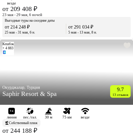
везде
от 209 408 ₽
23 мая - 29 мая, 6 ночей
Выгодные туры на соседние даты
от 214 248 ₽
от 291 034 ₽
25 мая - 31 мая, 6 н.
5 мая - 13 мая, 8 н.
Кешбэк
+ 4 883
Окурджалар, Турция
9.7
Saphir Resort & Spa
13 отзывов
линия
пес./гал.
30 м
75 км
везде
Собственный пляж
от 244 188 ₽