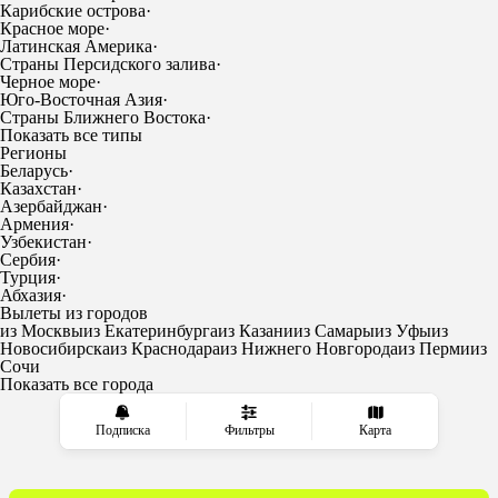
Карибские острова
·
Красное море
·
Латинская Америка
·
Страны Персидского залива
·
Черное море
·
Юго-Восточная Азия
·
Страны Ближнего Востока
·
Показать все типы
Регионы
Беларусь
·
Казахстан
·
Азербайджан
·
Армения
·
Узбекистан
·
Сербия
·
Турция
·
Абхазия
·
Вылеты из городов
из Москвы
из Екатеринбурга
из Казани
из Самары
из Уфы
из
Новосибирска
из Краснодара
из Нижнего Новгорода
из Перми
из
Сочи
Показать все города
Подписка
Фильтры
Карта