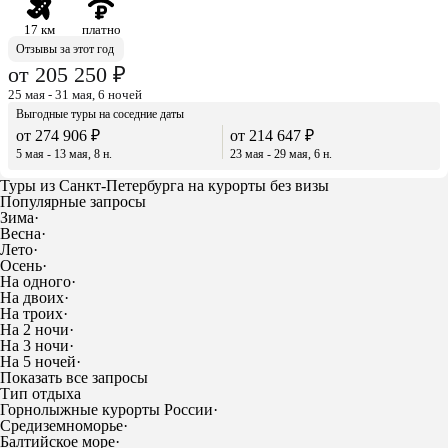
17 км
платно
Отзывы за этот год
от 205 250 ₽
25 мая - 31 мая, 6 ночей
Выгодные туры на соседние даты
от 274 906 ₽
от 214 647 ₽
5 мая - 13 мая, 8 н.
23 мая - 29 мая, 6 н.
Туры из Санкт-Петербурга на курорты без визы
Популярные запросы
Зима
·
Весна
·
Лето
·
Осень
·
На одного
·
На двоих
·
На троих
·
На 2 ночи
·
На 3 ночи
·
На 5 ночей
·
Показать все запросы
Тип отдыха
Горнолыжные курорты России
·
Средиземноморье
·
Балтийское море
·