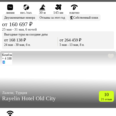
линия
пес./гал.
30 м
145 км
платно
Двухкомнатные номера
Отзывы за этот год
Собственный пляж
от 160 697 ₽
25 мая - 31 мая, 6 ночей
Выгодные туры на соседние даты
от 168 138 ₽
от 264 459 ₽
24 мая - 30 мая, 6 н.
5 мая - 13 мая, 8 н.
Кешбэк
+ 4 188
Лалели, Турция
10
Rayelin Hotel Old City
21 отзыв