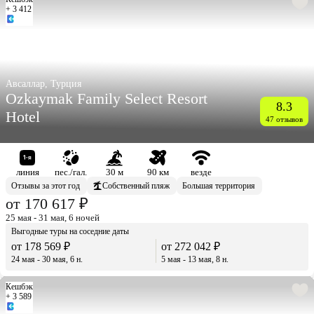
+ 3 412
Авсаллар, Турция
Ozkaymak Family Select Resort
8.3
Hotel
47 отзывов
линия
пес./гал.
30 м
90 км
везде
Отзывы за этот год
Собственный пляж
Большая территория
от 170 617 ₽
25 мая - 31 мая, 6 ночей
Выгодные туры на соседние даты
от 178 569 ₽
от 272 042 ₽
24 мая - 30 мая, 6 н.
5 мая - 13 мая, 8 н.
Кешбэк
+ 3 589