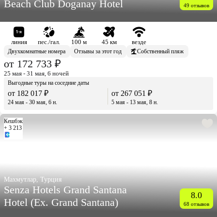
Beach Club Doganay Hotel
49 отзывов
линия
пес./гал.
100 м
45 км
везде
Двухкомнатные номера
Отзывы за этот год
Собственный пляж
от 172 733 ₽
25 мая - 31 мая, 6 ночей
Выгодные туры на соседние даты
от 182 017 ₽
от 267 051 ₽
24 мая - 30 мая, 6 н.
5 мая - 13 мая, 8 н.
Кешбэк
+ 3 213
Махмутлар, Турция
Senza Hotels Grand Santana
8.0
Hotel (Ex. Grand Santana)
68 отзывов