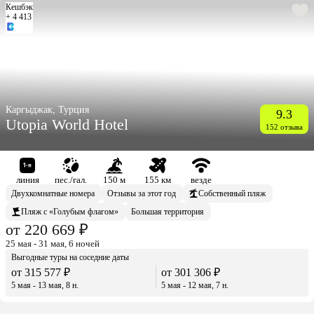
Кешбэк
+ 4 413
Каргыджак, Турция
9.3
Utopia World Hotel
152 отзыва
линия
пес./гал.
150 м
155 км
везде
Двухкомнатные номера
Отзывы за этот год
Собственный пляж
Пляж с «Голубым флагом»
Большая территория
от 220 669 ₽
25 мая - 31 мая, 6 ночей
Выгодные туры на соседние даты
от 315 577 ₽
от 301 306 ₽
5 мая - 13 мая, 8 н.
5 мая - 12 мая, 7 н.