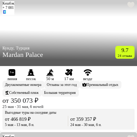
Кешбэк
+ 7 001
Кунду, Турция
9.7
Mardan Palace
24 отзыва
линия
песок
50 м
17 км
везде
Двухкомнатные номера
Отзывы за этот год
Премиальный отдых
Собственный пляж
Большая территория
от 350 073 ₽
25 мая - 31 мая, 6 ночей
Выгодные туры на соседние даты
от 466 819 ₽
от 359 357 ₽
5 мая - 13 мая, 8 н.
24 мая - 30 мая, 6 н.
Кешбэк