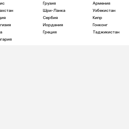
ис
Грузия
Армения
ахстан
Шри-Ланка
Узбекистан
дия
Сербия
Кипр
гизия
Иордания
Гонконг
а
Греция
Таджикистан
лгария