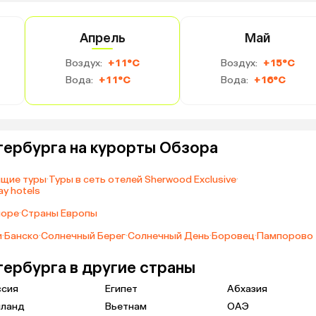
Апрель
Май
Воздух:
+11°C
Воздух:
+15°C
Вода:
+11°C
Вода:
+16°C
тербурга на курорты Обзора
ящие туры
·
Туры в сеть отелей Sherwood Exclusive
·
y hotels
море
·
Страны Европы
и
·
Банско
·
Солнечный Берег
·
Солнечный День
·
Боровец
·
Пампорово
тербурга в другие страны
ссия
Египет
Абхазия
иланд
Вьетнам
ОАЭ