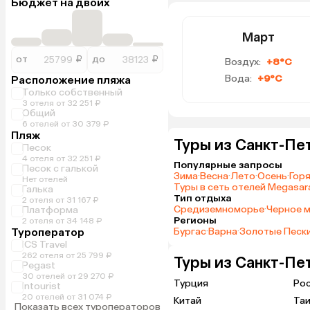
Бюджет на двоих
Март
от
₽
до
₽
Воздух:
+8°C
Вода:
+9°C
Расположение пляжа
Только собственный
3 отеля от 32 251 ₽
Общий
6 отелей от 30 379 ₽
Пляж
Туры из Санкт-Пе
Песок
4 отеля от 32 251 ₽
Популярные запросы
Песок с галькой
Зима
·
Весна
·
Лето
·
Осень
·
Гор
Нет отелей
Туры в сеть отелей Megasara
Галька
Тип отдыха
2 отеля от 31 167 ₽
Средиземноморье
·
Черное 
Платформа
Регионы
2 отеля от 34 148 ₽
Туроператор
Бургас
·
Варна
·
Золотые Песк
ICS Travel
262 отеля от 25 799 ₽
Туры из Санкт-Пе
Pegast
30 отелей от 29 270 ₽
Турция
Ро
Intourist
20 отелей от 31 074 ₽
Китай
Та
Показать всех туроператоров