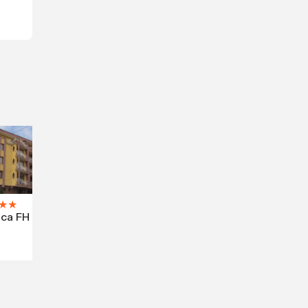
★
★
ca FH