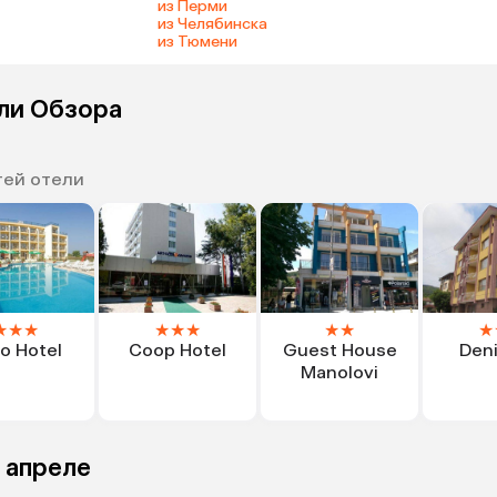
из Перми
из Челябинска
из Тюмени
ели Обзора
тей отели
★
★
★
★
★
★
★
★
★
o Hotel
Coop Hotel
Guest House
Deni
Manolovi
 апреле