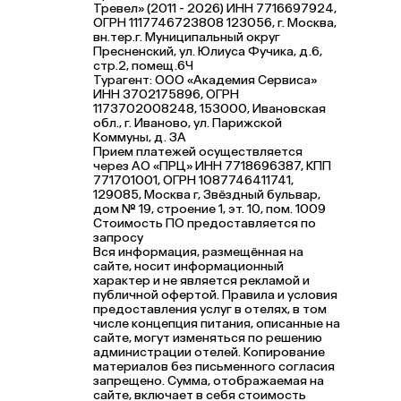
Тревел» (2011 - 2026) ИНН 7716697924,
ОГРН 1117746723808 123056, г. Москва,
вн.тер.г. Муниципальный округ
Пресненский, ул. Юлиуса Фучика, д.6,
стр.2, помещ.6Ч
Турагент: ООО «Академия Сервиса»
ИНН 3702175896, ОГРН
1173702008248, 153000, Ивановская
обл., г. Иваново, ул. Парижской
Коммуны, д. ЗА
Прием платежей осуществляется
через АО «ПРЦ» ИНН 7718696387, КПП
771701001, ОГРН 1087746411741,
129085, Москва г, Звёздный бульвар,
дом № 19, строение 1, эт. 10, пом. 1009
Стоимость ПО предоставляется по
запросу
Вся информация, размещённая на
сайте, носит информационный
характер и не является рекламой и
публичной офертой. Правила и условия
предоставления услуг в отелях, в том
числе концепция питания, описанные на
сайте, могут изменяться по решению
администрации отелей. Копирование
материалов без письменного согласия
запрещено. Сумма, отображаемая на
сайте, включает в себя стоимость