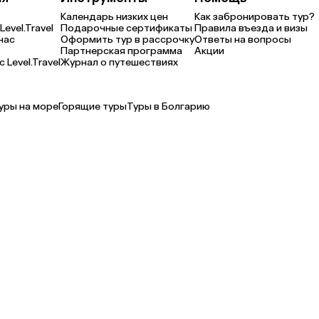
Календарь низких цен
Как забронировать тур?
Level.Travel
Подарочные сертификаты
Правила въезда и визы
нас
Оформить тур в рассрочку
Ответы на вопросы
Партнерская программа
Акции
 Level.Travel
Журнал о путешествиях
уры на море
Горящие туры
Туры в Болгарию