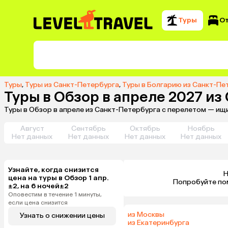
Туры
О
Туры
,
Туры из Санкт-Петербурга
,
Туры в Болгарию из Санкт-Пе
Туры в Обзор в апреле 2027 из
Туры в Обзор в апреле из Санкт-Петербурга с перелетом — ищ
Август
Сентябрь
Октябрь
Ноябрь
Нет данных
Нет данных
Нет данных
Нет данных
Узнайте, когда снизится
Н
цена на туры в Обзор 1 апр.
 Попробуйте по
±2, на 6 ночей±2
Оповестим в течение 1 минуты,
если цена снизится
из Москвы
Узнать о снижении цены
из Екатеринбурга