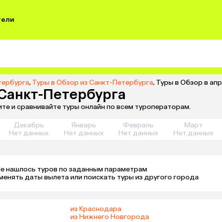
тели
тербурга
,
Туры в Обзор из Санкт-Петербурга
,
Туры в Обзор в ап
 Санкт-Петербурга
ите и сравнивайте туры онлайн по всем туроператорам.
Декабрь
Январь
Февраль
Март
Нет данных
Нет данных
Нет данных
Нет данных
е нашлось туров по заданным параметрам 

менять даты вылета или поискать туры из другого города
из Краснодара
из Нижнего Новгорода