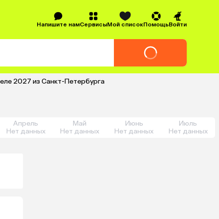
Напишите нам
Сервисы
Мой список
Помощь
Войти
реле 2027 из Санкт-Петербурга
Апрель
Май
Июнь
Июль
Нет данных
Нет данных
Нет данных
Нет данных