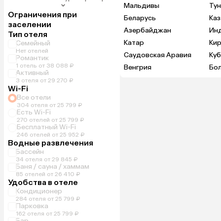
Мальдивы
Тун
Ограничения при
Беларусь
Каз
заселении
Азербайджан
Ин
Тип отеля
Катар
Кир
Семейный
Нет отелей
Саудовская Аравия
Куб
Романтик
1 отель от 38 088 ₽
Венгрия
Бо
Активный
3 отеля от 29 270 ₽
Wi-Fi
Все отели
304 отеля от 25 799 ₽
Есть Wi-Fi
270 отелей от 25 799 ₽
Бесплатный Wi-Fi
246 отелей от 25 952 ₽
Водные развлечения
Бассейн
34 отеля от 29 845 ₽
Баня / сауна / хаммам
85 отелей от 26 410 ₽
Удобства в отеле
Кондиционер
284 отеля от 25 799 ₽
Парковка
162 отеля от 25 799 ₽
Бар