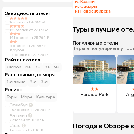
из Казани
из Самары
из Новосибирска
Звёздность отеля
4 отеля от 34 959 ₽
Туры в лучшие от
121 отелей от 27 173 ₽
141 отелей от 25 799 ₽
Популярные отели
6 отелей от 29 387 ₽
Туры в популярные у гос
другое
25 отелей от 27 479 ₽
Рейтинг отеля
Любой
6+
7+
8+
9+
Расстояние до моря
1-я линия
2-я
3-я
★
★
Регион
Paraiso Park
Arg
Горы
Море
Культура
Стамбул
287 отелей от 25 799 ₽
Анталия
7 отелей от 31 167 ₽
Погода в Обзоре в
Сиде
1 отель от 37 310 ₽