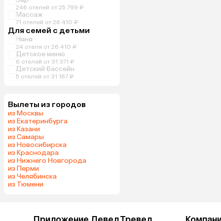
246 отелей от 25 799 ₽
Массаж
71 отелей от 26 410 ₽
Для семей с детьми
Няня
24 отеля от 26 410 ₽
Детское меню
6 отелей от 31 371 ₽
Детский бассейн
5 отелей от 31 167 ₽
Вылеты из городов
из Москвы
из Екатеринбурга
из Казани
из Самары
из Новосибирска
из Краснодара
из Нижнего Новгорода
из Перми
из Челябинска
из Тюмени
Приложение Левел.Тревел
Компан