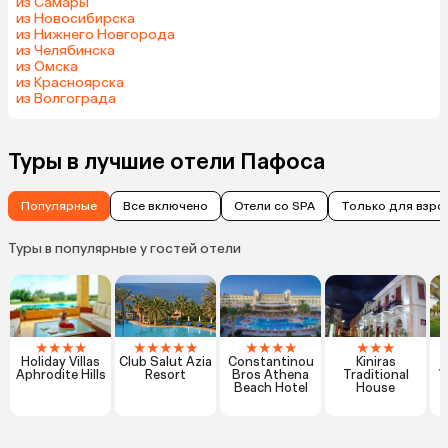
из Самары
из Новосибирска
из Нижнего Новгорода
из Челябинска
из Омска
из Красноярска
из Волгограда
Туры в лучшие отели Пафоса
Популярные
Все включено
Отели со SPA
Только для взро
Туры в популярные у гостей отели
★
★
★
★
★
★
★
★
★
★
★
★
★
★
★
★
Holiday Villas
Club Salut Azia
Constantinou
Kiniras
Aphrodite Hills
Resort
Bros Athena
Traditional
V
Beach Hotel
House