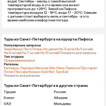
вода). Сентябрь - месяц с самой высокой
температурой воды, в это время она может
прогреваться до +28°C. Зимой на Пафосе
температура воздуха 12 - 16°C, воды 17 - 20°C. Семьям
с детьми стоит выбирать июль и сентябрь - в это
время наиболее комфортная погода.
Туры из Санкт-Петербурга на курорты Пафоса
Популярные запросы
Зима
·
Весна
·
Лето
·
Осень
·
На двоих
·
На 3 ночи
·
На 5 ночей
·
На 6 ночей
·
На 7 ночей
·
На 10 ночей
·
Показать все запросы
Тип отдыха
Средиземноморье
Регионы
Каппарис
·
Ларнака
·
Никосия
·
Айа-Напа
·
Лимасол
·
Протарас
·
Полис
·
Писсури
·
Коннос Бэй
·
Фиг Три Бэй
·
Показать все регионы
Туры из Санкт-Петербурга в другие страны
Турция
Россия
Египет
Абхазия
ОАЭ
Мальдивы