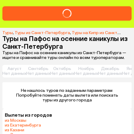
Туры
,
Туры из Санкт-Петербурга
,
Туры на Кипр из Санкт-Петербурга
Туры на Пафос на осенние каникулы из
Санкт-Петербурга
Туры на Пафос на осенние каникулы из Санкт-Петербурга —
ищите и сравнивайте туры онлайн по всем туроператорам.
Август
Сентябрь
Октябрь
Ноябрь
Декабрь
Янв
Нет данных
Нет данных
Нет данных
Нет данных
Нет данных
Нет д
Не нашлось туров по заданным параметрам 

 Попробуйте поменять даты вылета или поискать 
туры из другого города
Вылеты из городов
из Москвы
из Екатеринбурга
из Казани