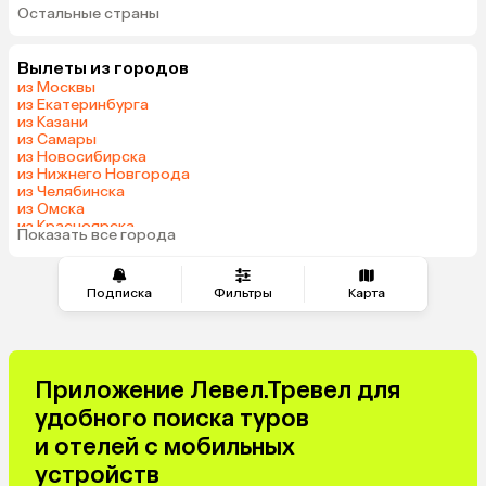
Остальные страны
Кипр
Гонконг
Саудовская Аравия
Вылеты из городов
из Москвы
из Екатеринбурга
из Казани
из Самары
из Новосибирска
из Нижнего Новгорода
из Челябинска
из Омска
из Красноярска
Показать все города
из Волгограда
Подписка
Фильтры
Карта
Приложение Левел.Тревел для
удобного поиска туров
и отелей с мобильных
устройств