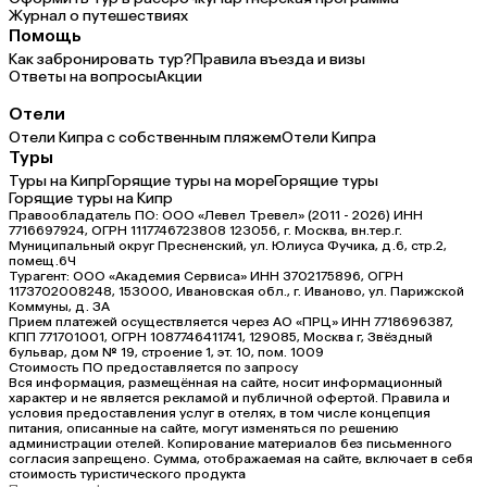
Журнал о путешествиях
Помощь
Как забронировать тур?
Правила въезда и визы
Ответы на вопросы
Акции
Отели
Отели Кипра с собственным пляжем
Отели Кипра
Туры
Туры на Кипр
Горящие туры на море
Горящие туры
Горящие туры на Кипр
Правообладатель ПО: ООО «Левел Тревел» (2011 - 2026) ИНН
7716697924, ОГРН 1117746723808 123056, г. Москва, вн.тер.г.
Муниципальный округ Пресненский, ул. Юлиуса Фучика, д.6, стр.2,
помещ.6Ч
Турагент: ООО «Академия Сервиса» ИНН 3702175896, ОГРН
1173702008248, 153000, Ивановская обл., г. Иваново, ул. Парижской
Коммуны, д. ЗА
Прием платежей осуществляется через АО «ПРЦ» ИНН 7718696387,
КПП 771701001, ОГРН 1087746411741, 129085, Москва г, Звёздный
бульвар, дом № 19, строение 1, эт. 10, пом. 1009
Стоимость ПО предоставляется по запросу
Вся информация, размещённая на сайте, носит информационный
характер и не является рекламой и публичной офертой. Правила и
условия предоставления услуг в отелях, в том числе концепция
питания, описанные на сайте, могут изменяться по решению
администрации отелей. Копирование материалов без письменного
согласия запрещено. Сумма, отображаемая на сайте, включает в себя
стоимость туристического продукта