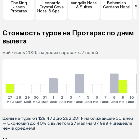
The King
Leonardo
Vangelis Hotel
Bohemian
Jason
Crystal Cove
& Suites
Gardens Hotel
Bo
Protaras
Hotel & Spa By
The Sea
Стоимость туров на Протарас по дням
вылета
май - июнь 2026, на двоих взрослых, 7 ночей
27
28
29
30
31
1
2
3
4
5
6
7
8
9
10
май
май
май
май
май
июн
июн
июн
июн
июн
июн
июн
июн
июн
июн
и
Цены на туры от 129 472 до 282 231 ₽ на ближайшие 30 дней
— Экономия до 40% с вылетом 27 мая (на 87 999 ₽ дешевле
чем в среднем)