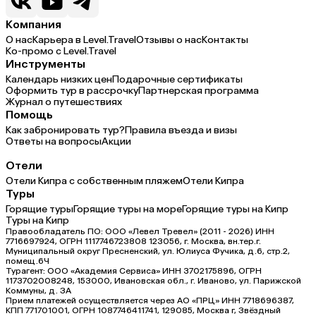
Компания
О нас
Карьера в Level.Travel
Отзывы о нас
Контакты
Ко-промо с Level.Travel
Инструменты
Календарь низких цен
Подарочные сертификаты
Оформить тур в рассрочку
Партнерская программа
Журнал о путешествиях
Помощь
Как забронировать тур?
Правила въезда и визы
Ответы на вопросы
Акции
Отели
Отели Кипра с собственным пляжем
Отели Кипра
Туры
Горящие туры
Горящие туры на море
Горящие туры на Кипр
Туры на Кипр
Правообладатель ПО: ООО «Левел Тревел» (2011 - 2026) ИНН
7716697924, ОГРН 1117746723808 123056, г. Москва, вн.тер.г.
Муниципальный округ Пресненский, ул. Юлиуса Фучика, д.6, стр.2,
помещ.6Ч
Турагент: ООО «Академия Сервиса» ИНН 3702175896, ОГРН
1173702008248, 153000, Ивановская обл., г. Иваново, ул. Парижской
Коммуны, д. ЗА
Прием платежей осуществляется через АО «ПРЦ» ИНН 7718696387,
КПП 771701001, ОГРН 1087746411741, 129085, Москва г, Звёздный