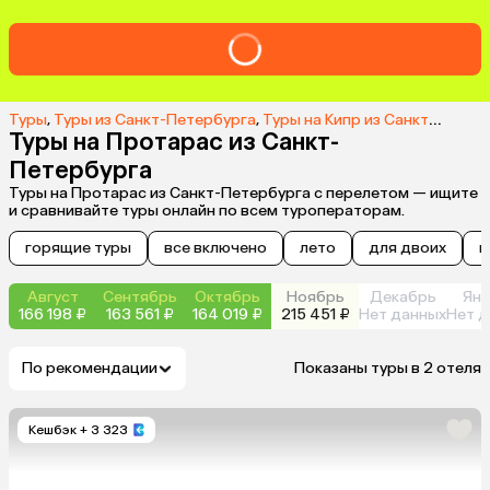
Туры
,
Туры из Санкт-Петербурга
,
Туры на Кипр из Санкт-Петербурга
Туры на Протарас из Санкт-
Петербурга
Туры на Протарас из Санкт-Петербурга с перелетом — ищите
и сравнивайте туры онлайн по всем туроператорам.
горящие туры
все включено
лето
для двоих
н
Август
Сентябрь
Октябрь
Ноябрь
Декабрь
Янв
166 198 ₽
163 561 ₽
164 019 ₽
215 451 ₽
Нет данных
Нет д
По рекомендации
Показаны туры в 2 отеля
Кешбэк
+ 3 323