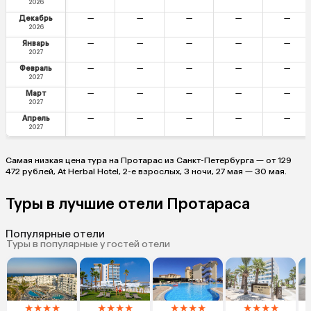
2026
Декабрь
—
—
—
—
—
2026
Январь
—
—
—
—
—
2027
Февраль
—
—
—
—
—
2027
Март
—
—
—
—
—
2027
Апрель
—
—
—
—
—
2027
Самая низкая цена тура на Протарас из Санкт-Петербурга — от 129
472 рублей, At Herbal Hotel, 2-е взрослых, 3 ночи, 27 мая — 30 мая.
Туры в лучшие отели Протараса
Популярные отели
Туры в популярные у гостей отели
★
★
★
★
★
★
★
★
★
★
★
★
★
★
★
★