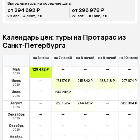
Выгодные туры на соседние даты
от 294 692 ₽
от 296 978 ₽
28 авг. - 4 сент., 7 н.
23 авг. - 30 авг., 7 н.
Календарь цен: туры на Протарас из
Санкт-Петербурга
на 3 ночи
на 7 ночей
на 8 ночей
на 9 ночей
на 10 ночей
Май
129 472 ₽
—
—
—
—
2026
Июнь
—
171 176 ₽
215 842 ₽
188 218 ₽
227 974 ₽
2026
Июль
—
244 242 ₽
—
—
—
2026
Август
—
253 182 ₽
244 411 ₽
—
283 364 ₽
2026
Сентябрь
—
—
—
—
—
2026
Октябрь
—
—
—
—
—
2026
Ноябрь
—
—
—
—
—