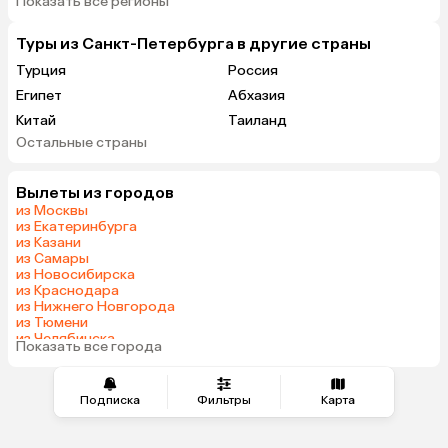
Показать все регионы
Туры из Санкт-Петербурга в другие страны
Турция
Россия
Египет
Абхазия
Китай
Таиланд
Остальные страны
ОАЭ
Вьетнам
Мальдивы
Тунис
Вылеты из городов
Грузия
Беларусь
из Москвы
Армения
Шри-Ланка
из Екатеринбурга
из Казани
Казахстан
Азербайджан
из Самары
Узбекистан
Индия
из Новосибирска
из Краснодара
Сербия
Катар
из Нижнего Новгорода
Кипр
Иордания
из Тюмени
из Челябинска
Киргизия
Гонконг
Показать все города
из Минеральных Вод
Саудовская Аравия
Куба
Греция
Таджикистан
Подписка
Фильтры
Карта
Венгрия
Болгария