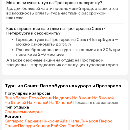
Можно ли купить тур на Протарас в рассрочку?
Да, для большей части предложений предоставляется
возможность оплаты тура частями с рассрочкой
платежа.
Как отправиться на отдых на Протарас из Санкт-
Петербурга и сэкономить?
Горящие туры на Протарас
из Санкт-Петербурга —
можно сэкономить до 50%
Раннее бронирование тура
— экономия до 30% при
покупке за 2–6 месяцев
А также
сезонные акции на отдых на Протарас
и
специальные предложения от ведущих туроператоров
Туры из Санкт-Петербурга на курорты Протараса
Популярные запросы
Зима
·
Весна
·
Лето
·
Осень
·
На двоих
·
На 3 ночи
·
На 5 ночей
·
На 6 ночей
·
На 7 ночей
·
На 10 ночей
·
Показать все запросы
Тип отдыха
Средиземноморье
Регионы
Каппарис
·
Ларнака
·
Никосия
·
Айа-Напа
·
Лимасол
·
Пафос
·
Полис
·
Писсури
·
Коннос Бэй
·
Фиг Три Бэй
·