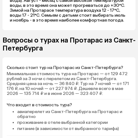
вода). Август - месяц с самой высокой температурой
воды, в это время она может прогреваться до +30°C.
Зимой на Протарасе температура воздуха 12 - 17°C,
воды 17 - 21°C. Семьям с детьми стоит выбирать июль
и ноябрь - в это время наиболее комфортная погода.
Вопросы о турах на Протарас из Санкт-
Петербурга
Сколько стоит тур на Протарас из Санкт-Петербурга?
Минимальная стоимость тура на Протарас — от 129 472
рублей за 3 ночи с перелетом из Санкт-Петербурга.
Средняя цена за ночь — 36 840 ₽. Тур на 7 ночей — от 171
176 ₽, на 10 ночей — от 227 974 ₽. Дешевле всего в мае
2026 — 135 714 ₽ и в июне 2026 — 323 407 ₽.
Что входит в стоимость тура?
авиаперелет из Санкт-Петербурга на Протарас и
обратно
проживание в отеле выбранной категории
питание (в зависимости от выбранного тарифа)