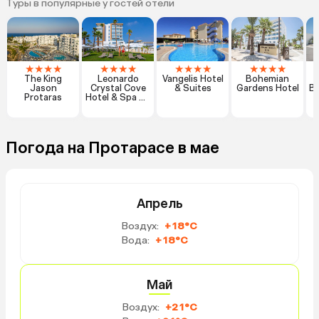
Туры в популярные у гостей отели
★
★
★
★
★
★
★
★
★
★
★
★
★
★
★
★
The King
Leonardo
Vangelis Hotel
Bohemian
Jason
Crystal Cove
& Suites
Gardens Hotel
Bo
Protaras
Hotel & Spa By
The Sea
Погода на Протарасе в мае
Апрель
Воздух:
+18°C
Вода:
+18°C
Май
Воздух:
+21°C