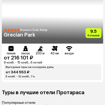
Коннос Бэй, Кипр
9.5
Grecian Park
8 отзывов
линия
песок
200 м
40 км
везде
от 216 101 ₽
9 нояб. - 15 нояб., 6 ночей
Выгодные туры на соседние даты
от 344 553 ₽
5 нояб. - 12 нояб., 7 н.
Туры в лучшие отели Протараса
Популярные отели