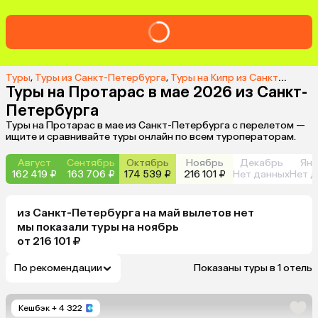
Туры
,
Туры из Санкт-Петербурга
,
Туры на Кипр из Санкт-Петербурга
Туры на Протарас в мае 2026 из Санкт-
Петербурга
Туры на Протарас в мае из Санкт-Петербурга с перелетом —
ищите и сравнивайте туры онлайн по всем туроператорам.
Август
Сентябрь
Октябрь
Ноябрь
Декабрь
Янв
162 419 ₽
163 706 ₽
174 539 ₽
216 101 ₽
Нет данных
Нет д
из
Санкт-Петербурга
на май
вылетов нет
мы показали туры
на
ноябрь
от 216 101 ₽
По рекомендации
Показаны туры в 1 отель
Кешбэк
+ 4 322