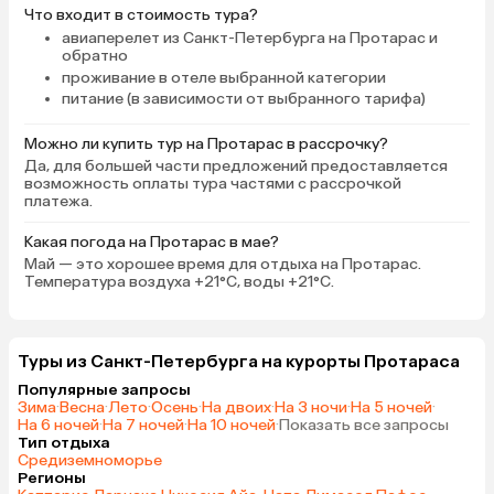
Что входит в стоимость тура?
авиаперелет из Санкт-Петербурга на Протарас и
обратно
проживание в отеле выбранной категории
питание (в зависимости от выбранного тарифа)
Можно ли купить тур на Протарас в рассрочку?
Да, для большей части предложений предоставляется
возможность оплаты тура частями с рассрочкой
платежа.
Какая погода на Протарас в мае?
Май — это хорошее время для отдыха на Протарас.
Температура воздуха +21°C, воды +21°C.
Туры из Санкт-Петербурга на курорты Протараса
Популярные запросы
Зима
·
Весна
·
Лето
·
Осень
·
На двоих
·
На 3 ночи
·
На 5 ночей
·
На 6 ночей
·
На 7 ночей
·
На 10 ночей
·
Показать все запросы
Тип отдыха
Средиземноморье
Регионы