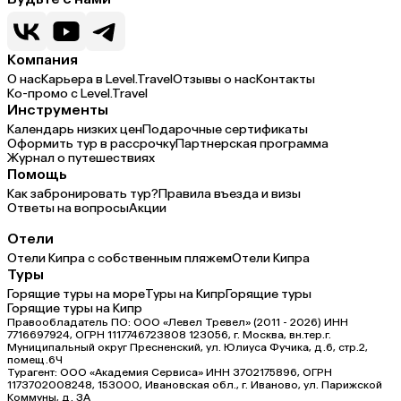
Компания
О нас
Карьера в Level.Travel
Отзывы о нас
Контакты
Ко-промо с Level.Travel
Инструменты
Календарь низких цен
Подарочные сертификаты
Оформить тур в рассрочку
Партнерская программа
Журнал о путешествиях
Помощь
Как забронировать тур?
Правила въезда и визы
Ответы на вопросы
Акции
Отели
Отели Кипра с собственным пляжем
Отели Кипра
Туры
Горящие туры на море
Туры на Кипр
Горящие туры
Горящие туры на Кипр
Правообладатель ПО: ООО «Левел Тревел» (2011 - 2026) ИНН
7716697924, ОГРН 1117746723808 123056, г. Москва, вн.тер.г.
Муниципальный округ Пресненский, ул. Юлиуса Фучика, д.6, стр.2,
помещ.6Ч
Турагент: ООО «Академия Сервиса» ИНН 3702175896, ОГРН
1173702008248, 153000, Ивановская обл., г. Иваново, ул. Парижской
Коммуны, д. ЗА