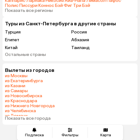
Каппарис
·
Ларнака
·
Никосия
·
Айа-Напа
·
Лимасол
·
Пафос
·
Полис
·
Писсури
·
Коннос Бэй
·
Фиг Три Бэй
·
Показать все регионы
Туры из Санкт-Петербурга в другие страны
Турция
Россия
Египет
Абхазия
Китай
Таиланд
Остальные страны
Вьетнам
ОАЭ
Мальдивы
Тунис
Вылеты из городов
Грузия
Беларусь
из Москвы
Армения
Шри-Ланка
из Екатеринбурга
из Казани
Казахстан
Азербайджан
из Самары
Узбекистан
Индия
из Новосибирска
из Краснодара
Сербия
Катар
из Нижнего Новгорода
Кипр
Киргизия
из Челябинска
из Тюмени
Иордания
Гонконг
Показать все города
из Минеральных Вод
Саудовская Аравия
Куба
Греция
Таджикистан
Подписка
Фильтры
Карта